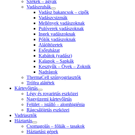
Székek – ágyak
Vadászruhák
Vadász bakancsok – cipők
Vadászcsizmák
Mellények vadászoknak
Pulóverek vadászoknak
Ingek vadászoknak
Pólók vadászoknak
Aláöltözetek
Esőruházat
Kabátok (vadász)
Kalapok – Sapkák
Kesztyűk – Övek – Zoknik
Nadrágok
ThermaCell szúnyogriasztók
Trófea alátétek
Kártevőirtás
Légy és rovarirtás eszközei
Nagyüzemi kártevőírtás
Felület – istálló – alomhigiénia
Rágcsálóirtás eszközei
Vadriasztók
Háztartás
Csomagolás – fóliák – tasakok
Háztartási gépek