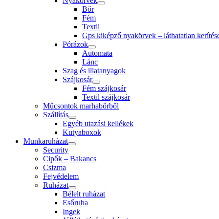
Nyakörvek
Bőr
Fém
Textil
Gps kiképző nyakörvek – láthatatlan kerítés
Pórázok
Automata
Lánc
Szag és illatanyagok
Szájkosár
Fém szájkosár
Textil szájkosár
Műcsontok marhabőrből
Szállítás
Egyéb utazási kellékek
Kutyaboxok
Munkaruházat
Security
Cipők – Bakancs
Csizma
Fejvédelem
Ruházat
Bélelt ruházat
Esőruha
Ingek