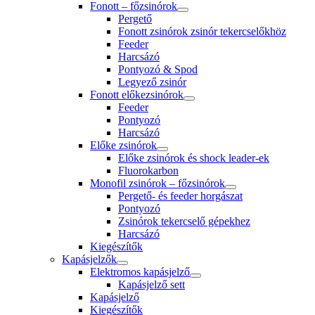
Fonott – főzsinórok
Pergető
Fonott zsinórok zsinór tekercselőkhöz
Feeder
Harcsázó
Pontyozó & Spod
Legyező zsinór
Fonott előkezsinórok
Feeder
Pontyozó
Harcsázó
Előke zsinórok
Előke zsinórok és shock leader-ek
Fluorokarbon
Monofil zsinórok – főzsinórok
Pergető- és feeder horgászat
Pontyozó
Zsinórok tekercselő gépekhez
Harcsázó
Kiegészítők
Kapásjelzők
Elektromos kapásjelző
Kapásjelző sett
Kapásjelző
Kiegészítők