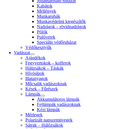
Jólláthatósági ruházat
Kabátok
Mellények
Munkaruhák
Munkavédelmi kiegészítők
Nadrágok – rövidnadrágok
Pólók
Pulóverek
Speciális védőruházat
Védőkesztyűk
Vadászat
Ajándékok
Fegyvertokok – kofferok
Hátizsákok – Táskák
Hívósípok
Illatanyagok
Műcsalik vadászoknak
Kések – Fűrészek
Lámpák
Akkumulátoros lámpák
Fejlámpák vadászoknak
Kézi lámpák
Mérlegek
Polarizált napszemüvegek
Sátrak – Hálózsákok