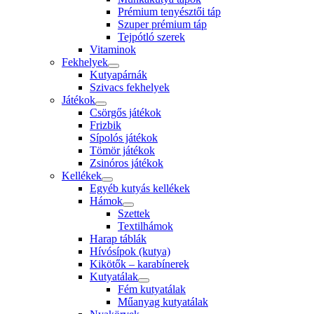
Prémium tenyésztői táp
Szuper prémium táp
Tejpótló szerek
Vitaminok
Fekhelyek
Kutyapárnák
Szivacs fekhelyek
Játékok
Csörgős játékok
Frizbik
Sípolós játékok
Tömör játékok
Zsinóros játékok
Kellékek
Egyéb kutyás kellékek
Hámok
Szettek
Textilhámok
Harap táblák
Hívósípok (kutya)
Kikötők – karabínerek
Kutyatálak
Fém kutyatálak
Műanyag kutyatálak