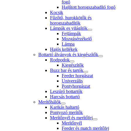
fogó
Hajlított horogszabadító fogó
Kocsik
Fűzőtű, hurokkötők és
horogszabadítók
Lámpák es világítók
Fejlámpák
Mozgásérzékelő
Lámpa
Hajós kellékek
Bottartó álványok és kiegészítők
Rodpodok
Kiegészítők
Buzz bar és tartók
Feeder horgászat
Univerzális
Pontyhorgászat
Leszúró bottartók
Harcsás bottartó
Merítőhálók
Karikás haltartó
Pontyozó merítők
Merítőnyél és merítőfej
Merítőnyél
Feeder és match merítőfej