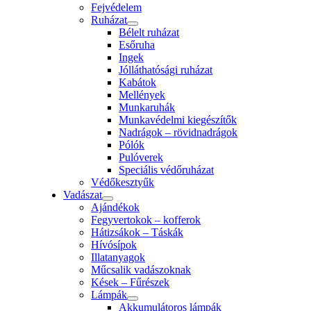
Fejvédelem
Ruházat
Bélelt ruházat
Esőruha
Ingek
Jólláthatósági ruházat
Kabátok
Mellények
Munkaruhák
Munkavédelmi kiegészítők
Nadrágok – rövidnadrágok
Pólók
Pulóverek
Speciális védőruházat
Védőkesztyűk
Vadászat
Ajándékok
Fegyvertokok – kofferok
Hátizsákok – Táskák
Hívósípok
Illatanyagok
Műcsalik vadászoknak
Kések – Fűrészek
Lámpák
Akkumulátoros lámpák