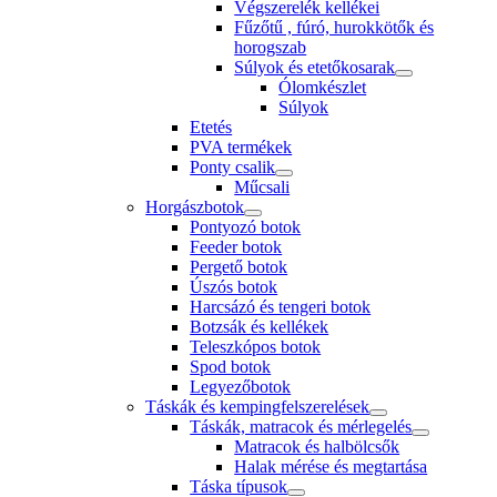
Végszerelék kellékei
Fűzőtű , fúró, hurokkötők és
horogszab
Súlyok és etetőkosarak
Ólomkészlet
Súlyok
Etetés
PVA termékek
Ponty csalik
Műcsali
Horgászbotok
Pontyozó botok
Feeder botok
Pergető botok
Úszós botok
Harcsázó és tengeri botok
Botzsák és kellékek
Teleszkópos botok
Spod botok
Legyezőbotok
Táskák és kempingfelszerelések
Táskák, matracok és mérlegelés
Matracok és halbölcsők
Halak mérése és megtartása
Táska típusok