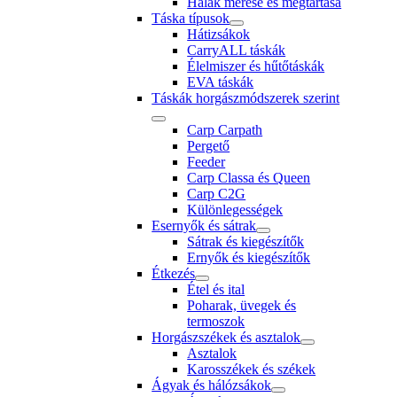
Halak mérése és megtartása
Táska típusok
Hátizsákok
CarryALL táskák
Élelmiszer és hűtőtáskák
EVA táskák
Táskák horgászmódszerek szerint
Carp Carpath
Pergető
Feeder
Carp Classa és Queen
Carp C2G
Különlegességek
Esernyők és sátrak
Sátrak és kiegészítők
Ernyők és kiegészítők
Étkezés
Étel és ital
Poharak, üvegek és
termoszok
Horgászszékek és asztalok
Asztalok
Karosszékek és székek
Ágyak és hálózsákok