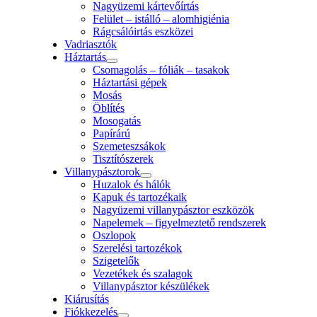
Nagyüzemi kártevőírtás
Felület – istálló – alomhigiénia
Rágcsálóirtás eszközei
Vadriasztók
Háztartás
Csomagolás – fóliák – tasakok
Háztartási gépek
Mosás
Öblítés
Mosogatás
Papírárú
Szemeteszsákok
Tisztítószerek
Villanypásztorok
Huzalok és hálók
Kapuk és tartozékaik
Nagyüzemi villanypásztor eszközök
Napelemek – figyelmeztető rendszerek
Oszlopok
Szerelési tartozékok
Szigetelők
Vezetékek és szalagok
Villanypásztor készülékek
Kiárusítás
Fiókkezelés