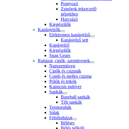
Pontyozó
Zsinórok tekercselő
gépekhez
Harcsázó
Kiegészítők
Kapásjelzők
Elektromos kapásjelző
Kapásjelző sett
Kapásjelző
Kiegészítők
Snag Gears
Ruházat, cipők, szemüvegek
Napszemüveg
Cipők és csizmák
Comb és melles csizma
Pólók és trikók
Kapucnis pulóver
Sapkák
Baseball sapkák
Téli sapkák
Termoruhák
Sálak
Felsőruházat
Béléses
Bélés nélküli