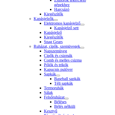
Zsinórok tekercselő
gépekhez
Harcsázó
Kiegészítők
Kapásjelzők
Elektromos kapásjelző
Kapásjelző sett
Kapásjelző
Kiegészítők
Snag Gears
Ruházat, cipők, szemüvegek
Napszemüveg
Cipők és csizmák
Comb és melles csizma
Pólók és trikók
Kapucnis pulóver
Sapkák
Baseball sapkák
Téli sapkák
Termoruhák
Sálak
Felsőruházat
Béléses
Bélés nélküli
Kesztyű