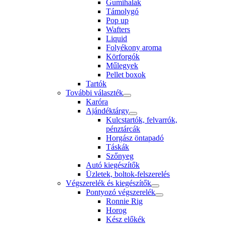
Gumihalak
Támolygó
Pop up
Wafters
Liquid
Folyékony aroma
Körforgók
Műlegyek
Pellet boxok
Tartók
További választék
Karóra
Ajándéktárgy
Kulcstartók, felvarrók,
pénztárcák
Horgász öntapadó
Táskák
Szőnyeg
Autó kiegészítők
Üzletek, boltok-felszerelés
Végszerelék és kiegészítők
Pontyozó végszerelék
Ronnie Rig
Horog
Kész előkék