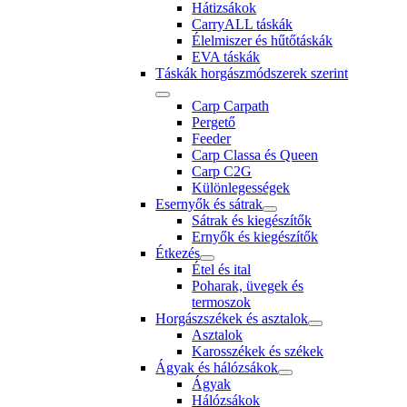
Hátizsákok
CarryALL táskák
Élelmiszer és hűtőtáskák
EVA táskák
Táskák horgászmódszerek szerint
Carp Carpath
Pergető
Feeder
Carp Classa és Queen
Carp C2G
Különlegességek
Esernyők és sátrak
Sátrak és kiegészítők
Ernyők és kiegészítők
Étkezés
Étel és ital
Poharak, üvegek és
termoszok
Horgászszékek és asztalok
Asztalok
Karosszékek és székek
Ágyak és hálózsákok
Ágyak
Hálózsákok