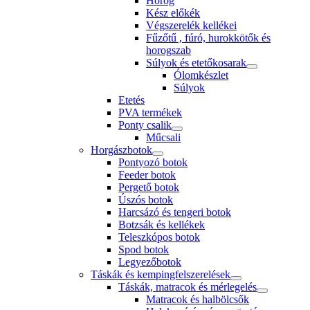
Horog
Kész előkék
Végszerelék kellékei
Fűzőtű , fúró, hurokkötők és
horogszab
Súlyok és etetőkosarak
Ólomkészlet
Súlyok
Etetés
PVA termékek
Ponty csalik
Műcsali
Horgászbotok
Pontyozó botok
Feeder botok
Pergető botok
Úszós botok
Harcsázó és tengeri botok
Botzsák és kellékek
Teleszkópos botok
Spod botok
Legyezőbotok
Táskák és kempingfelszerelések
Táskák, matracok és mérlegelés
Matracok és halbölcsők