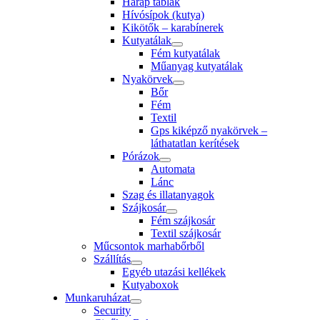
Harap táblák
Hívósípok (kutya)
Kikötők – karabínerek
Kutyatálak
Fém kutyatálak
Műanyag kutyatálak
Nyakörvek
Bőr
Fém
Textil
Gps kiképző nyakörvek –
láthatatlan kerítések
Pórázok
Automata
Lánc
Szag és illatanyagok
Szájkosár
Fém szájkosár
Textil szájkosár
Műcsontok marhabőrből
Szállítás
Egyéb utazási kellékek
Kutyaboxok
Munkaruházat
Security