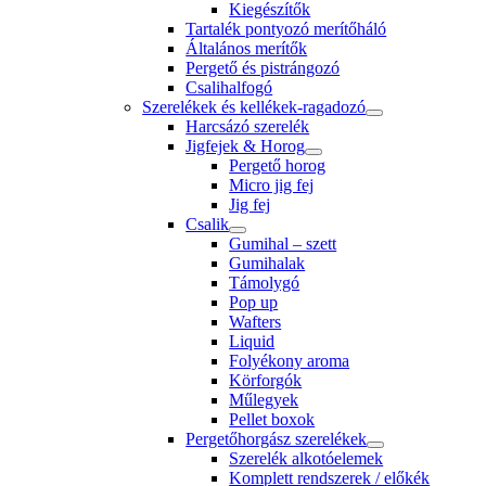
Kiegészítők
Tartalék pontyozó merítőháló
Általános merítők
Pergető és pistrángozó
Csalihalfogó
Szerelékek és kellékek-ragadozó
Harcsázó szerelék
Jigfejek & Horog
Pergető horog
Micro jig fej
Jig fej
Csalik
Gumihal – szett
Gumihalak
Támolygó
Pop up
Wafters
Liquid
Folyékony aroma
Körforgók
Műlegyek
Pellet boxok
Pergetőhorgász szerelékek
Szerelék alkotóelemek
Komplett rendszerek / előkék