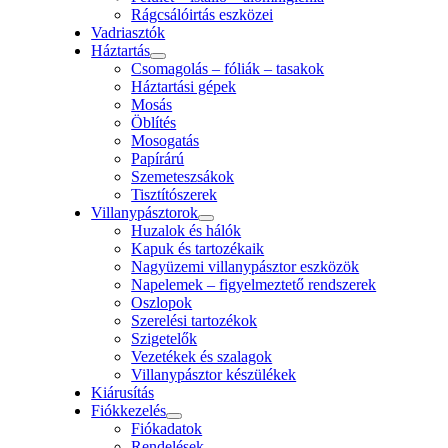
Rágcsálóirtás eszközei
Vadriasztók
Háztartás
Csomagolás – fóliák – tasakok
Háztartási gépek
Mosás
Öblítés
Mosogatás
Papírárú
Szemeteszsákok
Tisztítószerek
Villanypásztorok
Huzalok és hálók
Kapuk és tartozékaik
Nagyüzemi villanypásztor eszközök
Napelemek – figyelmeztető rendszerek
Oszlopok
Szerelési tartozékok
Szigetelők
Vezetékek és szalagok
Villanypásztor készülékek
Kiárusítás
Fiókkezelés
Fiókadatok
Rendelések