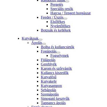
Ragadozó halak
Pergetés
Speciális orsók
Harcsa / Tengeri horgászat
Feeder / Úszós
Elsőfékes
Nyeletőfékes
Botzsák és kellékek
Kutyáknak
Ápolás
Bolha és kullancsirtók
Fogápolás
Fogselymek
Fülápolás
Gereblyék
Karom és szőrvágók
Kullancs kiszedők
Kutyafésű
Kutyakefe
Kutyasampon
Sebápolás
Szemápolás
Simogató kesztyűk
Tappancs ápolás