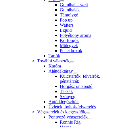
Gumihal – szett
Gumihalak
Támolygó
Pop up
Wafters
Liquid
Folyékony aroma
Körforgók
Műlegyek
Pellet boxok
Tartók
További választék
Karóra
Ajándéktárgy
Kulcstartók, felvarrók,
pénztárcák
Horgász öntapadó
Táskák
Szőnyeg
Autó kiegészítők
Üzletek, boltok-felszerelés
Végszerelék és kiegészítők
Pontyozó végszerelék
Ronnie Rig