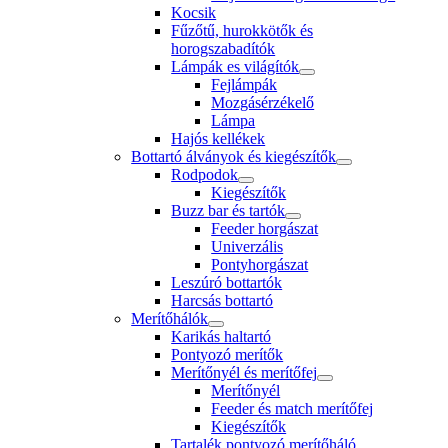
Kocsik
Fűzőtű, hurokkötők és
horogszabadítók
Lámpák es világítók
Fejlámpák
Mozgásérzékelő
Lámpa
Hajós kellékek
Bottartó álványok és kiegészítők
Rodpodok
Kiegészítők
Buzz bar és tartók
Feeder horgászat
Univerzális
Pontyhorgászat
Leszúró bottartók
Harcsás bottartó
Merítőhálók
Karikás haltartó
Pontyozó merítők
Merítőnyél és merítőfej
Merítőnyél
Feeder és match merítőfej
Kiegészítők
Tartalék pontyozó merítőháló