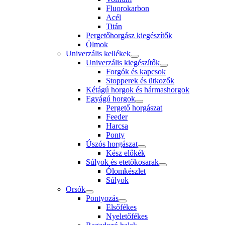
Fluorokarbon
Acél
Titán
Pergetőhorgász kiegészítők
Ólmok
Univerzális kellékek
Univerzális kiegészítők
Forgók és kapcsok
Stopperek és ütkozők
Kétágú horgok és hármashorgok
Egyágú horgok
Pergető horgászat
Feeder
Harcsa
Ponty
Úszós horgászat
Kész előkék
Súlyok és etetőkosarak
Ólomkészlet
Súlyok
Orsók
Pontyozás
Elsőfékes
Nyeletőfékes