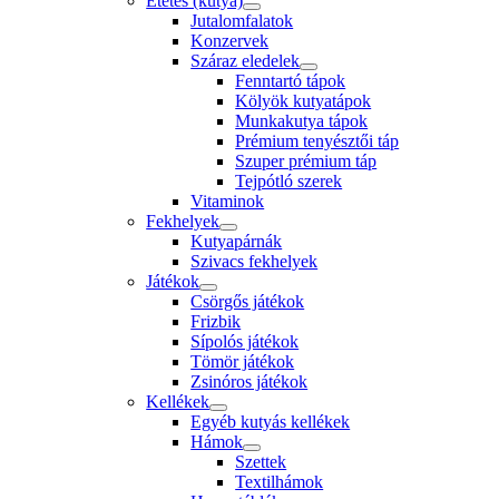
Etetés (kutya)
Jutalomfalatok
Konzervek
Száraz eledelek
Fenntartó tápok
Kölyök kutyatápok
Munkakutya tápok
Prémium tenyésztői táp
Szuper prémium táp
Tejpótló szerek
Vitaminok
Fekhelyek
Kutyapárnák
Szivacs fekhelyek
Játékok
Csörgős játékok
Frizbik
Sípolós játékok
Tömör játékok
Zsinóros játékok
Kellékek
Egyéb kutyás kellékek
Hámok
Szettek
Textilhámok