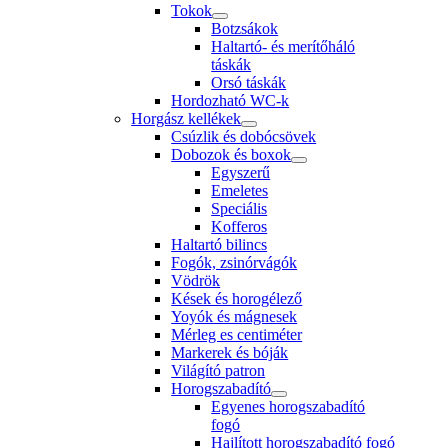
Tokok
Botzsákok
Haltartó- és merítőháló
táskák
Orsó táskák
Hordozható WC-k
Horgász kellékek
Csúzlik és dobócsövek
Dobozok és boxok
Egyszerű
Emeletes
Speciális
Kofferos
Haltartó bilincs
Fogók, zsinórvágók
Vödrök
Kések és horogélező
Yoyók és mágnesek
Mérleg es centiméter
Markerek és bóják
Világító patron
Horogszabadító
Egyenes horogszabadító
fogó
Hajlított horogszabadító fogó