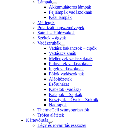
Lámpák
Akkumulátoros lámpák
Fejlámpák vadászoknak
Kézi lámpák
Mérlegek
Polarizált napszemüvegek
Sátrak – Hálózsákok
Székek – ágyak
Vadászruhák
Vadász bakancsok – cipők
Vadászcsizmák
Mellények vadászoknak
Pulóverek vadászoknak
Ingek vadászoknak
Pólók vadászoknak
Aláöltözetek
Esőruházat
Kabátok (vadász)
Kalapok – Sapkák
Kesztyűk – Övek – Zoknik
Nadrágok
ThermaCell szúnyogriasztók
Trófea alátétek
Kártevőirtás
Légy és rovarirtás eszközei