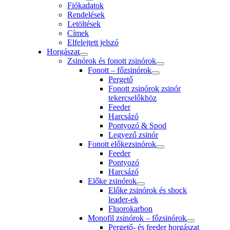
Fiókadatok
Rendelések
Letöltések
Címek
Elfelejtett jelszó
Horgászat
Zsinórok és fonott zsinórok
Fonott – főzsinórok
Pergető
Fonott zsinórok zsinór
tekercselőkhöz
Feeder
Harcsázó
Pontyozó & Spod
Legyező zsinór
Fonott előkezsinórok
Feeder
Pontyozó
Harcsázó
Előke zsinórok
Előke zsinórok és shock
leader-ek
Fluorokarbon
Monofil zsinórok – főzsinórok
Pergető- és feeder horgászat