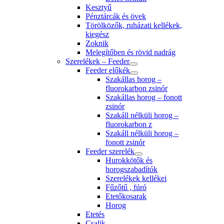
Kesztyű
Pénztárcák és övek
Törölközők, ruházati kellékek,
kiegész
Zoknik
Melegítőben és rövid nadrág
Szerelékek – Feeder
Feeder előkék
Szakállas horog –
fluorokarbon zsinór
Szakállas horog – fonott
zsinór
Szakáll nélküli horog –
fluorokarbon z
Szakáll nélküli horog –
fonott zsinór
Feeder szerelék
Hurokkötők és
horogszabadítók
Szerelékek kellékei
Fűzőtű , fúró
Etetőkosarak
Horog
Etetés
Csalik