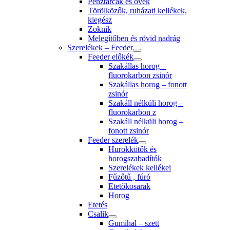
Pénztárcák és övek
Törölközők, ruházati kellékek,
kiegész
Zoknik
Melegítőben és rövid nadrág
Szerelékek – Feeder
Feeder előkék
Szakállas horog –
fluorokarbon zsinór
Szakállas horog – fonott
zsinór
Szakáll nélküli horog –
fluorokarbon z
Szakáll nélküli horog –
fonott zsinór
Feeder szerelék
Hurokkötők és
horogszabadítók
Szerelékek kellékei
Fűzőtű , fúró
Etetőkosarak
Horog
Etetés
Csalik
Gumihal – szett