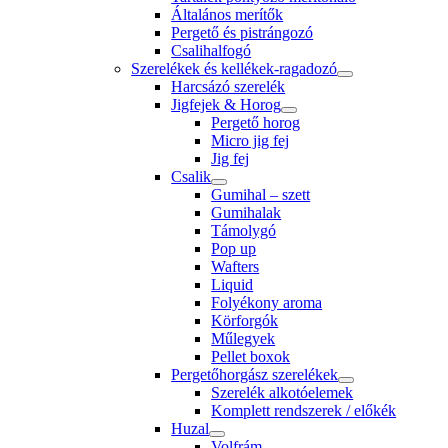
Általános merítők
Pergető és pistrángozó
Csalihalfogó
Szerelékek és kellékek-ragadozó
Harcsázó szerelék
Jigfejek & Horog
Pergető horog
Micro jig fej
Jig fej
Csalik
Gumihal – szett
Gumihalak
Támolygó
Pop up
Wafters
Liquid
Folyékony aroma
Körforgók
Műlegyek
Pellet boxok
Pergetőhorgász szerelékek
Szerelék alkotóelemek
Komplett rendszerek / előkék
Huzal
Volfrám