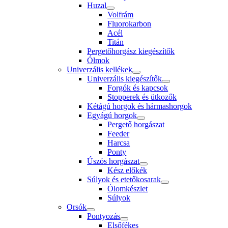
Huzal
Volfrám
Fluorokarbon
Acél
Titán
Pergetőhorgász kiegészítők
Ólmok
Univerzális kellékek
Univerzális kiegészítők
Forgók és kapcsok
Stopperek és ütkozők
Kétágú horgok és hármashorgok
Egyágú horgok
Pergető horgászat
Feeder
Harcsa
Ponty
Úszós horgászat
Kész előkék
Súlyok és etetőkosarak
Ólomkészlet
Súlyok
Orsók
Pontyozás
Elsőfékes