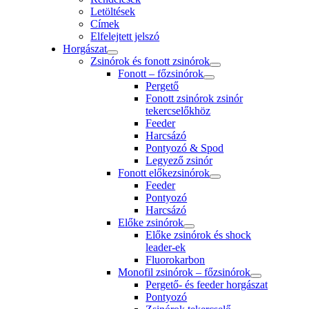
Letöltések
Címek
Elfelejtett jelszó
Horgászat
Zsinórok és fonott zsinórok
Fonott – főzsinórok
Pergető
Fonott zsinórok zsinór
tekercselőkhöz
Feeder
Harcsázó
Pontyozó & Spod
Legyező zsinór
Fonott előkezsinórok
Feeder
Pontyozó
Harcsázó
Előke zsinórok
Előke zsinórok és shock
leader-ek
Fluorokarbon
Monofil zsinórok – főzsinórok
Pergető- és feeder horgászat
Pontyozó