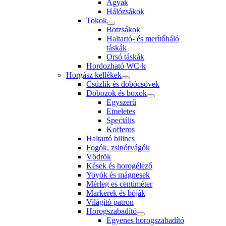
Ágyak
Hálózsákok
Tokok
Botzsákok
Haltartó- és merítőháló
táskák
Orsó táskák
Hordozható WC-k
Horgász kellékek
Csúzlik és dobócsövek
Dobozok és boxok
Egyszerű
Emeletes
Speciális
Kofferos
Haltartó bilincs
Fogók, zsinórvágók
Vödrök
Kések és horogélező
Yoyók és mágnesek
Mérleg es centiméter
Markerek és bóják
Világító patron
Horogszabadító
Egyenes horogszabadító