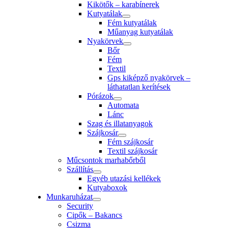
Kikötők – karabínerek
Kutyatálak
Fém kutyatálak
Műanyag kutyatálak
Nyakörvek
Bőr
Fém
Textil
Gps kiképző nyakörvek –
láthatatlan kerítések
Pórázok
Automata
Lánc
Szag és illatanyagok
Szájkosár
Fém szájkosár
Textil szájkosár
Műcsontok marhabőrből
Szállítás
Egyéb utazási kellékek
Kutyaboxok
Munkaruházat
Security
Cipők – Bakancs
Csizma