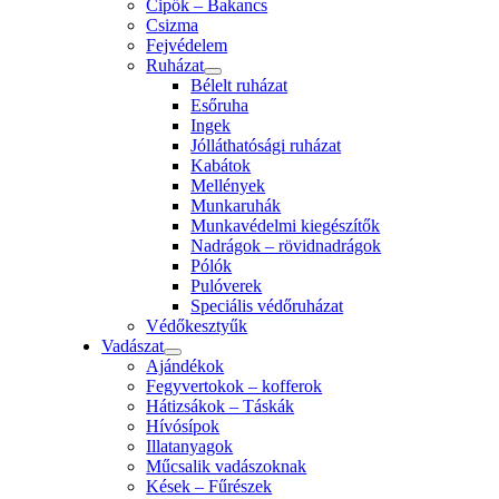
Cipők – Bakancs
Csizma
Fejvédelem
Ruházat
Bélelt ruházat
Esőruha
Ingek
Jólláthatósági ruházat
Kabátok
Mellények
Munkaruhák
Munkavédelmi kiegészítők
Nadrágok – rövidnadrágok
Pólók
Pulóverek
Speciális védőruházat
Védőkesztyűk
Vadászat
Ajándékok
Fegyvertokok – kofferok
Hátizsákok – Táskák
Hívósípok
Illatanyagok
Műcsalik vadászoknak
Kések – Fűrészek