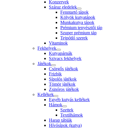
Konzervek
Száraz eledelek
Fenntartó tápok
Kölyök kutyatápok
Munkakutya tápok
Prémium tenyésztői táp
Szuper prémium táp
Tejpótló szerek
Vitaminok
Fekhelyek
Kutyapárnák
Szivacs fekhelyek
Játékok
Csörgős játékok
Frizbik
Sípolós játékok
Tömör játékok
Zsinóros játékok
Kellékek
Egyéb kutyás kellékek
Hámok
Szettek
Textilhámok
Harap táblák
Hívósípok (kutya)