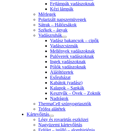
Fejlámpák vadászoknak
Kézi lámpák
Mérlegek
Polarizált napszemüvegek
Sátrak – Hálózsákok
Székek – ágyak
Vadászruhák
Vadász bakancsok – cipők
Vadászcsizmák
Mellények vadászoknak
Pulóverek vadászoknak
Ingek vadászoknak
Pólók vadászoknak
Aláöltözetek
Esőruházat
Kabátok (vadász)
Kalapok – Sapkák
Kesztyűk – Övek – Zoknik
Nadrágok
ThermaCell szúnyogriasztók
Trófea alátétek
Kártevőirtás
Légy és rovarirtás eszközei
Nagyüzemi kártevőírtás
Felület – istálló – alomhigiénia