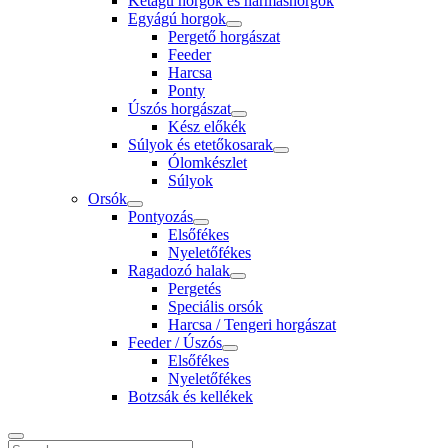
Kétágú horgok és hármashorgok
Egyágú horgok
Pergető horgászat
Feeder
Harcsa
Ponty
Úszós horgászat
Kész előkék
Súlyok és etetőkosarak
Ólomkészlet
Súlyok
Orsók
Pontyozás
Elsőfékes
Nyeletőfékes
Ragadozó halak
Pergetés
Speciális orsók
Harcsa / Tengeri horgászat
Feeder / Úszós
Elsőfékes
Nyeletőfékes
Botzsák és kellékek