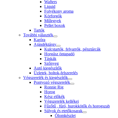
Wafters
Liquid
Folyékony aroma
Körforgók
Műlegyek
Pellet boxok
Tartók
További választék
Karóra
Ajándéktárgy
Kulcstartók, felvarrók, pénztárcák
Horgász öntapadó
Táskák
Szőnyeg
Autó kiegészítők
Üzletek, boltok-felszerelés
Végszerelék és kiegészítők
Pontyozó végszerelék
Ronnie Rig
Horog
Kész előkék
Végszerelék kellékei
Fűzőtű , fúró, hurokkötők és horogszab
Súlyok és etetőkosarak
Ólomkészlet