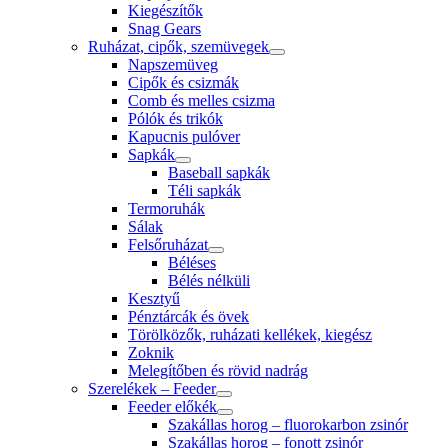
Kiegészítők
Snag Gears
Ruházat, cipők, szemüvegek
Napszemüveg
Cipők és csizmák
Comb és melles csizma
Pólók és trikók
Kapucnis pulóver
Sapkák
Baseball sapkák
Téli sapkák
Termoruhák
Sálak
Felsőruházat
Béléses
Bélés nélküli
Kesztyű
Pénztárcák és övek
Törölközők, ruházati kellékek, kiegész
Zoknik
Melegítőben és rövid nadrág
Szerelékek – Feeder
Feeder előkék
Szakállas horog – fluorokarbon zsinór
Szakállas horog – fonott zsinór