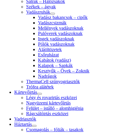
Sátrak – Hálózsákok
Székek – ágyak
Vadászruhák
Vadász bakancsok – cipők
Vadászcsizmák
Mellények vadászoknak
Pulóverek vadászoknak
Ingek vadászoknak
Pólók vadászoknak
Aláöltözetek
Esőruházat
Kabátok (vadász)
Kalapok – Sapkák
Kesztyűk – Övek – Zoknik
Nadrágok
ThermaCell szúnyogriasztók
Trófea alátétek
Kártevőirtás
Légy és rovarirtás eszközei
Nagyüzemi kártevőírtás
Felület – istálló – alomhigiénia
Rágcsálóirtás eszközei
Vadriasztók
Háztartás
Csomagolás – fóliák – tasakok