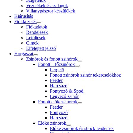
Szigetelők
Vezetékek és szalagok
Villanypásztor készülékek
Kiárusítás
Fiókkezelés
Fiókadatok
Rendelések
Letöltések
Címek
Elfelejtett jelszó
Horgászat
Zsinórok és fonott zsinórok
Fonott – főzsinórok
Pergető
Fonott zsinórok zsinór tekercselőkhöz
Feeder
Harcsázó
Pontyozó & Spod
Legyező zsinór
Fonott előkezsinórok
Feeder
Pontyozó
Harcsázó
Előke zsinórok
Előke zsinórok és shock leader-ek