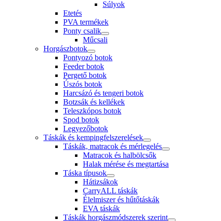
Súlyok
Etetés
PVA termékek
Ponty csalik
Műcsali
Horgászbotok
Pontyozó botok
Feeder botok
Pergető botok
Úszós botok
Harcsázó és tengeri botok
Botzsák és kellékek
Teleszkópos botok
Spod botok
Legyezőbotok
Táskák és kempingfelszerelések
Táskák, matracok és mérlegelés
Matracok és halbölcsők
Halak mérése és megtartása
Táska típusok
Hátizsákok
CarryALL táskák
Élelmiszer és hűtőtáskák
EVA táskák
Táskák horgászmódszerek szerint