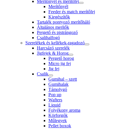
Merítőnyél és merítőfej
Merítőnyél
Feeder és match merítőfej
Kiegészítők
Tartalék pontyozó merítőháló
Általános merítők
Pergető és pistrángozó
Csalihalfogó
Szerelékek és kellékek-ragadozó
Harcsázó szerelék
Jigfejek & Horog
Pergető horog
Micro jig fej
Jig fej
Csalik
Gumihal – szett
Gumihalak
Támolygó
Pop up
Wafters
Liquid
Folyékony aroma
Körforgók
Műlegyek
Pellet boxok