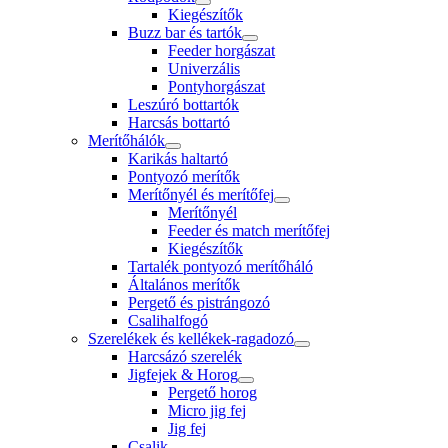
Kiegészítők
Buzz bar és tartók
Feeder horgászat
Univerzális
Pontyhorgászat
Leszúró bottartók
Harcsás bottartó
Merítőhálók
Karikás haltartó
Pontyozó merítők
Merítőnyél és merítőfej
Merítőnyél
Feeder és match merítőfej
Kiegészítők
Tartalék pontyozó merítőháló
Általános merítők
Pergető és pistrángozó
Csalihalfogó
Szerelékek és kellékek-ragadozó
Harcsázó szerelék
Jigfejek & Horog
Pergető horog
Micro jig fej
Jig fej
Csalik