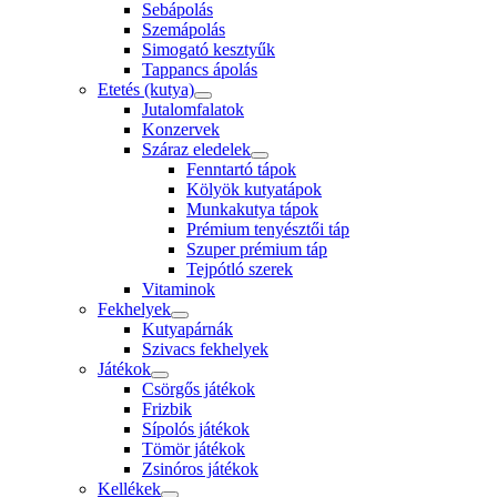
Sebápolás
Szemápolás
Simogató kesztyűk
Tappancs ápolás
Etetés (kutya)
Jutalomfalatok
Konzervek
Száraz eledelek
Fenntartó tápok
Kölyök kutyatápok
Munkakutya tápok
Prémium tenyésztői táp
Szuper prémium táp
Tejpótló szerek
Vitaminok
Fekhelyek
Kutyapárnák
Szivacs fekhelyek
Játékok
Csörgős játékok
Frizbik
Sípolós játékok
Tömör játékok
Zsinóros játékok
Kellékek