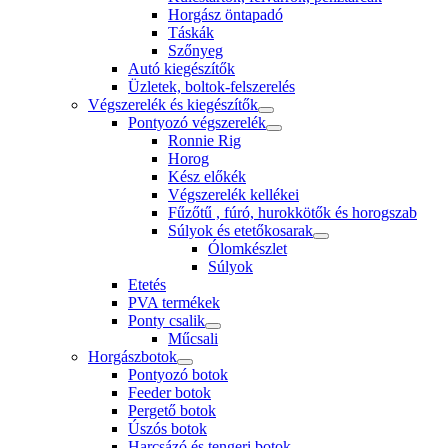
Horgász öntapadó
Táskák
Szőnyeg
Autó kiegészítők
Üzletek, boltok-felszerelés
Végszerelék és kiegészítők
Pontyozó végszerelék
Ronnie Rig
Horog
Kész előkék
Végszerelék kellékei
Fűzőtű , fúró, hurokkötők és horogszab
Súlyok és etetőkosarak
Ólomkészlet
Súlyok
Etetés
PVA termékek
Ponty csalik
Műcsali
Horgászbotok
Pontyozó botok
Feeder botok
Pergető botok
Úszós botok
Harcsázó és tengeri botok