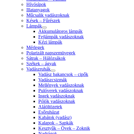
Hívósípok
Illatanyagok
Műcsalik vadászoknak
Kések – Fűrészek
Lámpák
Akkumulátoros lámpák
Fejlámpák vadászoknak
Kézi lámpák
Mérlegek
Polarizált napszemüvegek
Sátrak – Hálózsákok
Székek – ágyak
Vadászruhák
Vadász bakancsok – cipők
Vadászcsizmák
Mellények vadászoknak
Pulóverek vadászoknak
Ingek vadászoknak
Pólók vadászoknak
Aláöltözetek
Esőruházat
Kabátok (vadász)
Kalapok – Sapkák
Kesztyűk – Övek – Zoknik
Nadrágok