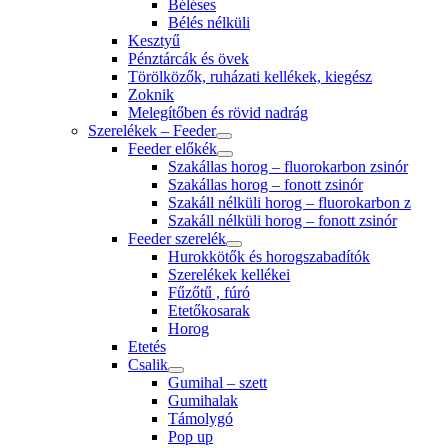
Béléses
Bélés nélküli
Kesztyű
Pénztárcák és övek
Törölközők, ruházati kellékek, kiegész
Zoknik
Melegítőben és rövid nadrág
Szerelékek – Feeder
Feeder előkék
Szakállas horog – fluorokarbon zsinór
Szakállas horog – fonott zsinór
Szakáll nélküli horog – fluorokarbon z
Szakáll nélküli horog – fonott zsinór
Feeder szerelék
Hurokkötők és horogszabadítók
Szerelékek kellékei
Fűzőtű , fúró
Etetőkosarak
Horog
Etetés
Csalik
Gumihal – szett
Gumihalak
Támolygó
Pop up