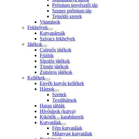
Prémium tenyésztői táp
Szuper prémium táp
Tejpótló szerek
Vitaminok
Fekhelyek
Kutyapárnák
Szivacs fekhelyek
Játékok
Csörgős játékok
Frizbik
Sípolós játékok
Tömör játékok
Zsinóros játékok
Kellékek
Egyéb kutyás kellékek
Hámok
Szettek
Textilhámok
Harap táblák
Hívósípok (kutya)
Kikötők – karabínerek
Kutyatálak
Fém kutyatálak
Műanyag kutyatálak