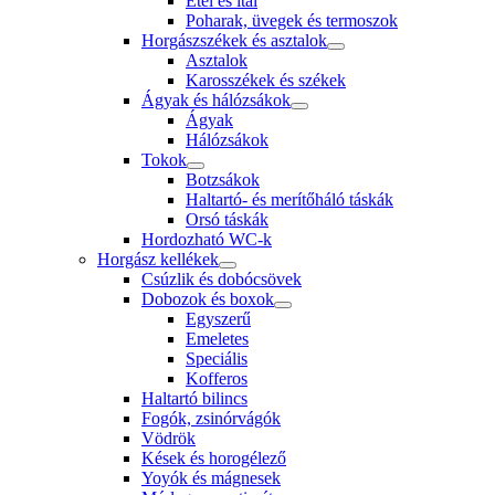
Étel és ital
Poharak, üvegek és termoszok
Horgászszékek és asztalok
Asztalok
Karosszékek és székek
Ágyak és hálózsákok
Ágyak
Hálózsákok
Tokok
Botzsákok
Haltartó- és merítőháló táskák
Orsó táskák
Hordozható WC-k
Horgász kellékek
Csúzlik és dobócsövek
Dobozok és boxok
Egyszerű
Emeletes
Speciális
Kofferos
Haltartó bilincs
Fogók, zsinórvágók
Vödrök
Kések és horogélező
Yoyók és mágnesek