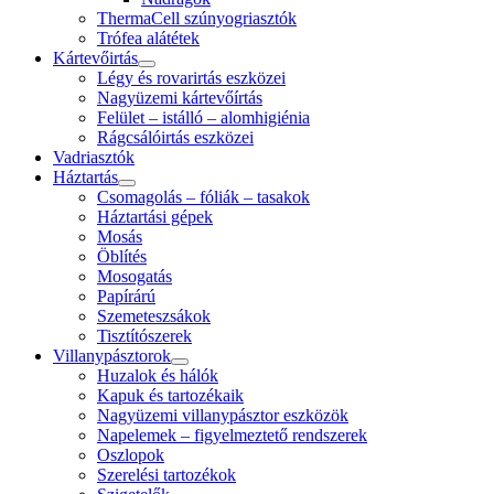
ThermaCell szúnyogriasztók
Trófea alátétek
Kártevőirtás
Légy és rovarirtás eszközei
Nagyüzemi kártevőírtás
Felület – istálló – alomhigiénia
Rágcsálóirtás eszközei
Vadriasztók
Háztartás
Csomagolás – fóliák – tasakok
Háztartási gépek
Mosás
Öblítés
Mosogatás
Papírárú
Szemeteszsákok
Tisztítószerek
Villanypásztorok
Huzalok és hálók
Kapuk és tartozékaik
Nagyüzemi villanypásztor eszközök
Napelemek – figyelmeztető rendszerek
Oszlopok
Szerelési tartozékok