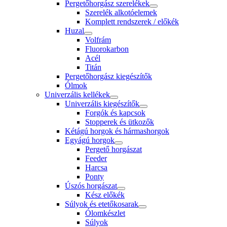
Pergetőhorgász szerelékek
Szerelék alkotóelemek
Komplett rendszerek / előkék
Huzal
Volfrám
Fluorokarbon
Acél
Titán
Pergetőhorgász kiegészítők
Ólmok
Univerzális kellékek
Univerzális kiegészítők
Forgók és kapcsok
Stopperek és ütkozők
Kétágú horgok és hármashorgok
Egyágú horgok
Pergető horgászat
Feeder
Harcsa
Ponty
Úszós horgászat
Kész előkék
Súlyok és etetőkosarak
Ólomkészlet
Súlyok