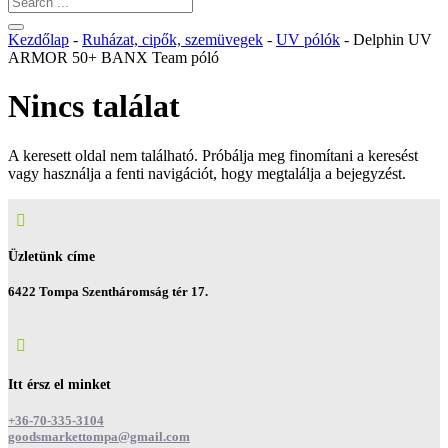
Kezdőlap
-
Ruházat, cipők, szemüvegek
-
UV pólók
- Delphin UV
ARMOR 50+ BANX Team póló
Nincs találat
A keresett oldal nem található. Próbálja meg finomítani a keresést
vagy használja a fenti navigációt, hogy megtalálja a bejegyzést.

Üzletünk címe
6422 Tompa Szentháromság tér 17.

Itt érsz el minket
+36-70-335-3104
goodsmarkettompa@gmail.com