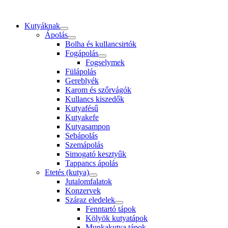
Kutyáknak
Ápolás
Bolha és kullancsirtók
Fogápolás
Fogselymek
Fülápolás
Gereblyék
Karom és szőrvágók
Kullancs kiszedők
Kutyafésű
Kutyakefe
Kutyasampon
Sebápolás
Szemápolás
Simogató kesztyűk
Tappancs ápolás
Etetés (kutya)
Jutalomfalatok
Konzervek
Száraz eledelek
Fenntartó tápok
Kölyök kutyatápok
Munkakutya tápok