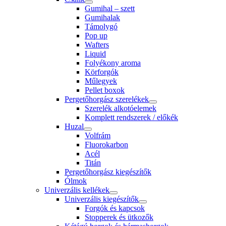
Gumihal – szett
Gumihalak
Támolygó
Pop up
Wafters
Liquid
Folyékony aroma
Körforgók
Műlegyek
Pellet boxok
Pergetőhorgász szerelékek
Szerelék alkotóelemek
Komplett rendszerek / előkék
Huzal
Volfrám
Fluorokarbon
Acél
Titán
Pergetőhorgász kiegészítők
Ólmok
Univerzális kellékek
Univerzális kiegészítők
Forgók és kapcsok
Stopperek és ütkozők