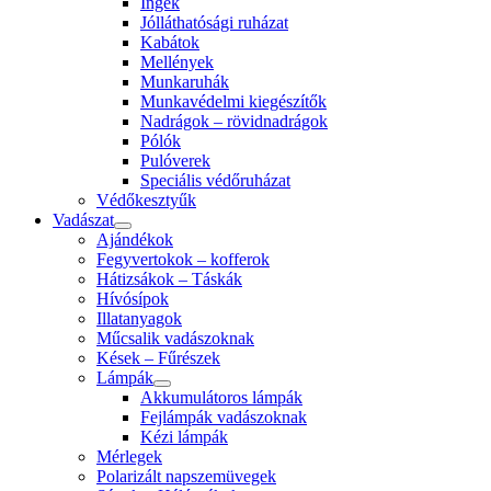
Ingek
Jólláthatósági ruházat
Kabátok
Mellények
Munkaruhák
Munkavédelmi kiegészítők
Nadrágok – rövidnadrágok
Pólók
Pulóverek
Speciális védőruházat
Védőkesztyűk
Vadászat
Ajándékok
Fegyvertokok – kofferok
Hátizsákok – Táskák
Hívósípok
Illatanyagok
Műcsalik vadászoknak
Kések – Fűrészek
Lámpák
Akkumulátoros lámpák
Fejlámpák vadászoknak
Kézi lámpák
Mérlegek
Polarizált napszemüvegek