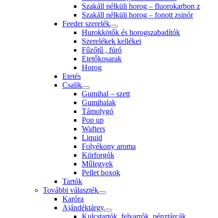
Szakáll nélküli horog – fluorokarbon z
Szakáll nélküli horog – fonott zsinór
Feeder szerelék
Hurokkötők és horogszabadítók
Szerelékek kellékei
Fűzőtű , fúró
Etetőkosarak
Horog
Etetés
Csalik
Gumihal – szett
Gumihalak
Támolygó
Pop up
Wafters
Liquid
Folyékony aroma
Körforgók
Műlegyek
Pellet boxok
Tartók
További választék
Karóra
Ajándéktárgy
Kulcstartók, felvarrók, pénztárcák