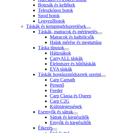
Botzsák és kellékek
Teleszkópos botok
Spod botok
Legyezőbotok
Táskák és kempingfelszerelések
Táskák, matracok és mérlegelés
Matracok és halbölcsők
Halak mérése és megtartása
Táska típusok
Hátizsákok
CarryALL táskák
Élelmiszer és hűtőtáskák
EVA táskák
Táskák horgászmódszerek szerint
Carp Carpath
Pergető
Feeder
Carp Classa és Queen
Carp C2G
Különlegességek
Esernyők és sátrak
Sátrak és kiegészítők
Ernyők és kiegészítők
Étkezés