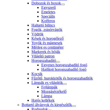
Dobozok és boxok
Egyszerű
Emeletes
Speciális
Kofferos
Haltartó bilincs
Fogók, zsinórvágók
Vödrök
Kések és horogélező
Yoyók és mágnesek
Mérleg es centiméter
Markerek és bóják
Világító patron
Horogszabadító
Egyenes horogszabadító fogó
Hajlított horogszabadító fogó
Kocsik
Fűzőtű, hurokkötők és horogszabadítók
Lámpák es világítók
Fejlámpák
Mozgásérzékelő
Lámpa
Hajós kellékek
Bottartó álványok és kiegészítők
Rodpodok