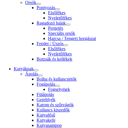
Orsók
Pontyozás
Elsőfékes
Nyeletőfékes
Ragadozó halak
Pergetés
Speciális orsók
Harcsa / Tengeri horgászat
Feeder / Úszós
Elsőfékes
Nyeletőfékes
Botzsák és kellékek
Kutyáknak
Ápolás
Bolha és kullancsirtók
Fogápolás
Fogselymek
Fülápolás
Gereblyék
Karom és szőrvágók
Kullancs kiszedők
Kutyafésű
Kutyakefe
Kutyasampon