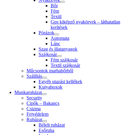
Nyakörvek
Bőr
Fém
Textil
Gps kiképző nyakörvek – láthatatlan
kerítések
Pórázok
Automata
Lánc
Szag és illatanyagok
Szájkosár
Fém szájkosár
Textil szájkosár
Műcsontok marhabőrből
Szállítás
Egyéb utazási kellékek
Kutyaboxok
Munkaruházat
Security
Cipők – Bakancs
Csizma
Fejvédelem
Ruházat
Bélelt ruházat
Esőruha