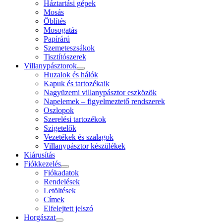
Háztartási gépek
Mosás
Öblítés
Mosogatás
Papírárú
Szemeteszsákok
Tisztítószerek
Villanypásztorok
Huzalok és hálók
Kapuk és tartozékaik
Nagyüzemi villanypásztor eszközök
Napelemek – figyelmeztető rendszerek
Oszlopok
Szerelési tartozékok
Szigetelők
Vezetékek és szalagok
Villanypásztor készülékek
Kiárusítás
Fiókkezelés
Fiókadatok
Rendelések
Letöltések
Címek
Elfelejtett jelszó
Horgászat