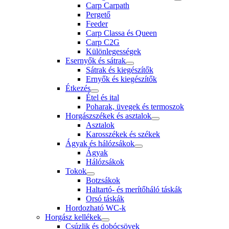
Carp Carpath
Pergető
Feeder
Carp Classa és Queen
Carp C2G
Különlegességek
Esernyők és sátrak
Sátrak és kiegészítők
Ernyők és kiegészítők
Étkezés
Étel és ital
Poharak, üvegek és termoszok
Horgászszékek és asztalok
Asztalok
Karosszékek és székek
Ágyak és hálózsákok
Ágyak
Hálózsákok
Tokok
Botzsákok
Haltartó- és merítőháló táskák
Orsó táskák
Hordozható WC-k
Horgász kellékek
Csúzlik és dobócsövek