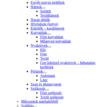
Egyéb kutyás kellékek
Hámok
Szettek
Textilhámok
Harap táblák
Hívósípok (kutya)
Kikötők – karabínerek
Kutyatálak
Fém kutyatálak
Műanyag kutyatálak
Nyakörvek
Bőr
Fém
Textil
Gps kiképző nyakörvek – láthatatlan
kerítések
Pórázok
Automata
Lánc
Szag és illatanyagok
Szájkosár
Fém szájkosár
Textil szájkosár
Műcsontok marhabőrből
Szállítás