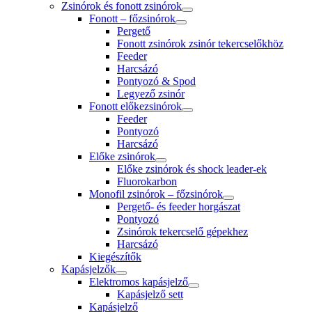
Zsinórok és fonott zsinórok
Fonott – főzsinórok
Pergető
Fonott zsinórok zsinór tekercselőkhöz
Feeder
Harcsázó
Pontyozó & Spod
Legyező zsinór
Fonott előkezsinórok
Feeder
Pontyozó
Harcsázó
Előke zsinórok
Előke zsinórok és shock leader-ek
Fluorokarbon
Monofil zsinórok – főzsinórok
Pergető- és feeder horgászat
Pontyozó
Zsinórok tekercselő gépekhez
Harcsázó
Kiegészítők
Kapásjelzők
Elektromos kapásjelző
Kapásjelző sett
Kapásjelző