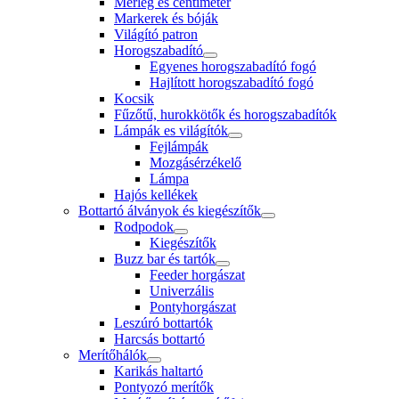
Mérleg es centiméter
Markerek és bóják
Világító patron
Horogszabadító
Egyenes horogszabadító fogó
Hajlított horogszabadító fogó
Kocsik
Fűzőtű, hurokkötők és horogszabadítók
Lámpák es világítók
Fejlámpák
Mozgásérzékelő
Lámpa
Hajós kellékek
Bottartó álványok és kiegészítők
Rodpodok
Kiegészítők
Buzz bar és tartók
Feeder horgászat
Univerzális
Pontyhorgászat
Leszúró bottartók
Harcsás bottartó
Merítőhálók
Karikás haltartó
Pontyozó merítők