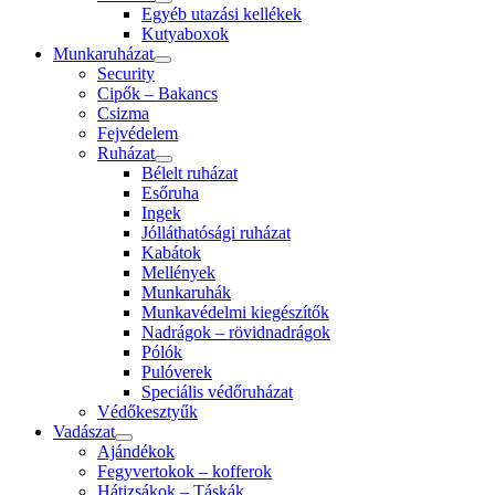
Egyéb utazási kellékek
Kutyaboxok
Munkaruházat
Security
Cipők – Bakancs
Csizma
Fejvédelem
Ruházat
Bélelt ruházat
Esőruha
Ingek
Jólláthatósági ruházat
Kabátok
Mellények
Munkaruhák
Munkavédelmi kiegészítők
Nadrágok – rövidnadrágok
Pólók
Pulóverek
Speciális védőruházat
Védőkesztyűk
Vadászat
Ajándékok
Fegyvertokok – kofferok
Hátizsákok – Táskák