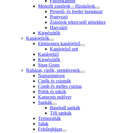
Fluorokarbon
Monofil zsinórok – főzsinórok
Pergető- és feeder horgászat
Pontyozó
Zsinórok tekercselő gépekhez
Harcsázó
Kiegészítők
Kapásjelzők
Elektromos kapásjelző
Kapásjelző sett
Kapásjelző
Kiegészítők
Snag Gears
Ruházat, cipők, szemüvegek
Napszemüveg
Cipők és csizmák
Comb és melles csizma
Pólók és trikók
Kapucnis pulóver
Sapkák
Baseball sapkák
Téli sapkák
Termoruhák
Sálak
Felsőruházat