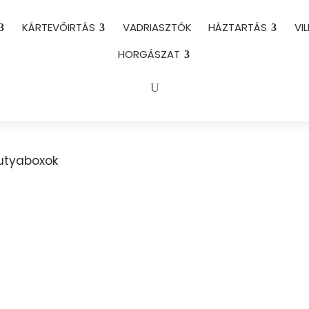
KÁRTEVŐIRTÁS
VADRIASZTÓK
HÁZTARTÁS
VI
HORGÁSZAT
utyaboxok