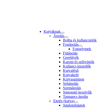
Kutyáknak
Ápolás
Bolha és kullancsirtók
Fogápolás
Fogselymek
Fülápolás
Gereblyék
Karom és szőrvágók
Kullancs kiszedők
Kutyafésű
Kutyakefe
Kutyasampon
Sebápolás
Szemápolás
Simogató kesztyűk
Tappancs ápolás
Etetés (kutya)
Jutalomfalatok