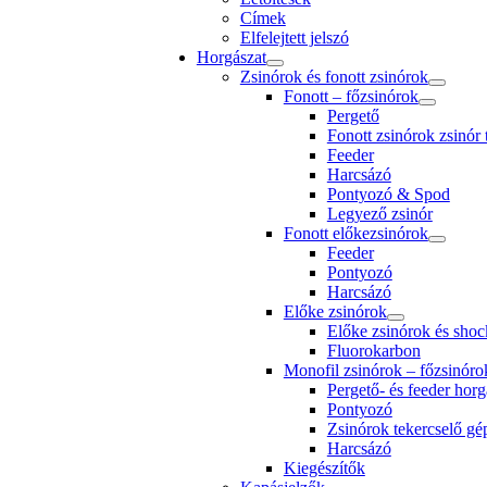
Címek
Elfelejtett jelszó
Horgászat
Zsinórok és fonott zsinórok
Fonott – főzsinórok
Pergető
Fonott zsinórok zsinór
Feeder
Harcsázó
Pontyozó & Spod
Legyező zsinór
Fonott előkezsinórok
Feeder
Pontyozó
Harcsázó
Előke zsinórok
Előke zsinórok és shoc
Fluorokarbon
Monofil zsinórok – főzsinóro
Pergető- és feeder horg
Pontyozó
Zsinórok tekercselő g
Harcsázó
Kiegészítők