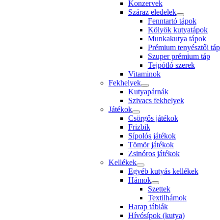
Konzervek
Száraz eledelek
Fenntartó tápok
Kölyök kutyatápok
Munkakutya tápok
Prémium tenyésztői táp
Szuper prémium táp
Tejpótló szerek
Vitaminok
Fekhelyek
Kutyapárnák
Szivacs fekhelyek
Játékok
Csörgős játékok
Frizbik
Sípolós játékok
Tömör játékok
Zsinóros játékok
Kellékek
Egyéb kutyás kellékek
Hámok
Szettek
Textilhámok
Harap táblák
Hívósípok (kutya)