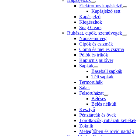
Kapásjelzők
Elektromos kapásjelző
Kapásjelző sett
Kapásjelző
Kiegészítők
Snag Gears
Ruházat, cipők, szemüvegek
Napszemüveg
Cipők és csizmák
Comb és melles csizma
Pólók és trikók
Kapucnis pulóver
Sapkák
Baseball sapkák
Téli sapkák
Termoruhák
Sálak
Felsőruházat
Béléses
Bélés nélküli
Kesztyű
Pénztárcák és övek
Törölközők, ruházati kellékek
Zoknik
Melegítőben és rövid nadrág