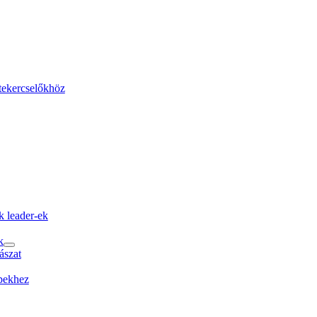
 tekercselőkhöz
k leader-ek
k
ászat
épekhez