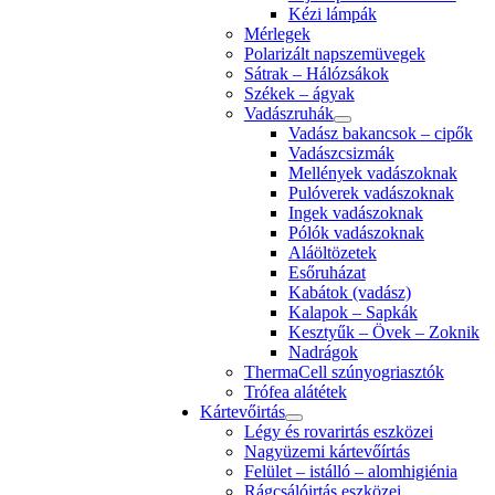
Kézi lámpák
Mérlegek
Polarizált napszemüvegek
Sátrak – Hálózsákok
Székek – ágyak
Vadászruhák
Vadász bakancsok – cipők
Vadászcsizmák
Mellények vadászoknak
Pulóverek vadászoknak
Ingek vadászoknak
Pólók vadászoknak
Aláöltözetek
Esőruházat
Kabátok (vadász)
Kalapok – Sapkák
Kesztyűk – Övek – Zoknik
Nadrágok
ThermaCell szúnyogriasztók
Trófea alátétek
Kártevőirtás
Légy és rovarirtás eszközei
Nagyüzemi kártevőírtás
Felület – istálló – alomhigiénia
Rágcsálóirtás eszközei