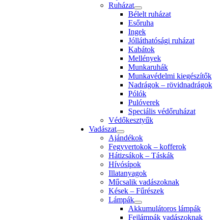
Ruházat
Bélelt ruházat
Esőruha
Ingek
Jólláthatósági ruházat
Kabátok
Mellények
Munkaruhák
Munkavédelmi kiegészítők
Nadrágok – rövidnadrágok
Pólók
Pulóverek
Speciális védőruházat
Védőkesztyűk
Vadászat
Ajándékok
Fegyvertokok – kofferok
Hátizsákok – Táskák
Hívósípok
Illatanyagok
Műcsalik vadászoknak
Kések – Fűrészek
Lámpák
Akkumulátoros lámpák
Fejlámpák vadászoknak