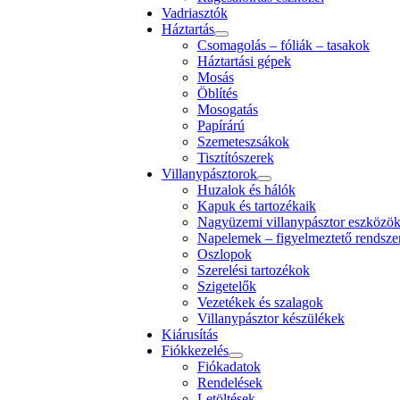
Vadriasztók
Háztartás
Csomagolás – fóliák – tasakok
Háztartási gépek
Mosás
Öblítés
Mosogatás
Papírárú
Szemeteszsákok
Tisztítószerek
Villanypásztorok
Huzalok és hálók
Kapuk és tartozékaik
Nagyüzemi villanypásztor eszközö
Napelemek – figyelmeztető rendsze
Oszlopok
Szerelési tartozékok
Szigetelők
Vezetékek és szalagok
Villanypásztor készülékek
Kiárusítás
Fiókkezelés
Fiókadatok
Rendelések
Letöltések