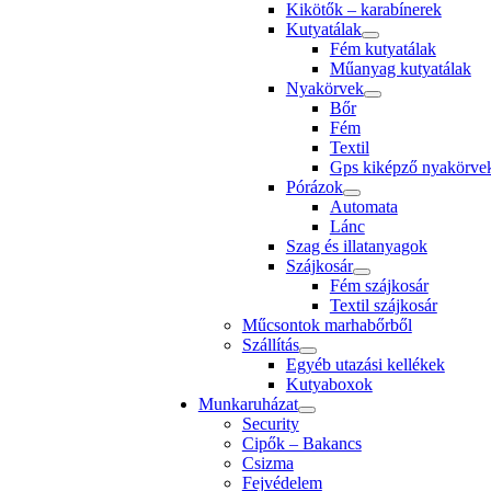
Kikötők – karabínerek
Kutyatálak
Fém kutyatálak
Műanyag kutyatálak
Nyakörvek
Bőr
Fém
Textil
Gps kiképző nyakörvek 
Pórázok
Automata
Lánc
Szag és illatanyagok
Szájkosár
Fém szájkosár
Textil szájkosár
Műcsontok marhabőrből
Szállítás
Egyéb utazási kellékek
Kutyaboxok
Munkaruházat
Security
Cipők – Bakancs
Csizma
Fejvédelem