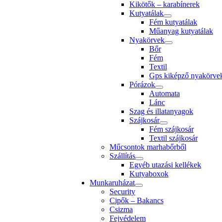
Kikötők – karabínerek
Kutyatálak
Fém kutyatálak
Műanyag kutyatálak
Nyakörvek
Bőr
Fém
Textil
Gps kiképző nyakörvek 
Pórázok
Automata
Lánc
Szag és illatanyagok
Szájkosár
Fém szájkosár
Textil szájkosár
Műcsontok marhabőrből
Szállítás
Egyéb utazási kellékek
Kutyaboxok
Munkaruházat
Security
Cipők – Bakancs
Csizma
Fejvédelem