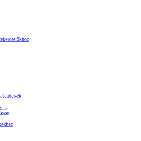
 tekercselőkhöz
k leader-ek
k
ászat
épekhez