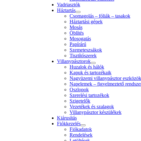
Vadriasztók
Háztartás
Csomagolás – fóliák – tasakok
Háztartási gépek
Mosás
Öblítés
Mosogatás
Papírárú
Szemeteszsákok
Tisztítószerek
Villanypásztorok
Huzalok és hálók
Kapuk és tartozékaik
Nagyüzemi villanypásztor eszközö
Napelemek – figyelmeztető rendsze
Oszlopok
Szerelési tartozékok
Szigetelők
Vezetékek és szalagok
Villanypásztor készülékek
Kiárusítás
Fiókkezelés
Fiókadatok
Rendelések
Letöltések