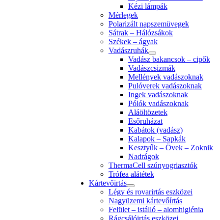
Kézi lámpák
Mérlegek
Polarizált napszemüvegek
Sátrak – Hálózsákok
Székek – ágyak
Vadászruhák
Vadász bakancsok – cipők
Vadászcsizmák
Mellények vadászoknak
Pulóverek vadászoknak
Ingek vadászoknak
Pólók vadászoknak
Aláöltözetek
Esőruházat
Kabátok (vadász)
Kalapok – Sapkák
Kesztyűk – Övek – Zoknik
Nadrágok
ThermaCell szúnyogriasztók
Trófea alátétek
Kártevőirtás
Légy és rovarirtás eszközei
Nagyüzemi kártevőírtás
Felület – istálló – alomhigiénia
Rágcsálóirtás eszközei