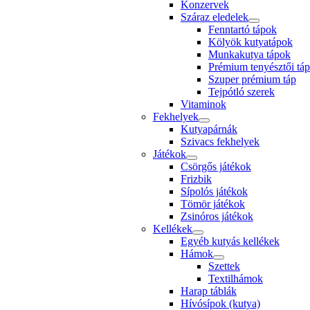
Konzervek
Száraz eledelek
Fenntartó tápok
Kölyök kutyatápok
Munkakutya tápok
Prémium tenyésztői táp
Szuper prémium táp
Tejpótló szerek
Vitaminok
Fekhelyek
Kutyapárnák
Szivacs fekhelyek
Játékok
Csörgős játékok
Frizbik
Sípolós játékok
Tömör játékok
Zsinóros játékok
Kellékek
Egyéb kutyás kellékek
Hámok
Szettek
Textilhámok
Harap táblák
Hívósípok (kutya)