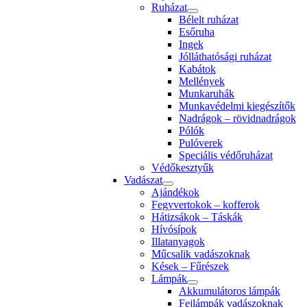
Ruházat
Bélelt ruházat
Esőruha
Ingek
Jólláthatósági ruházat
Kabátok
Mellények
Munkaruhák
Munkavédelmi kiegészítők
Nadrágok – rövidnadrágok
Pólók
Pulóverek
Speciális védőruházat
Védőkesztyűk
Vadászat
Ajándékok
Fegyvertokok – kofferok
Hátizsákok – Táskák
Hívósípok
Illatanyagok
Műcsalik vadászoknak
Kések – Fűrészek
Lámpák
Akkumulátoros lámpák
Fejlámpák vadászoknak