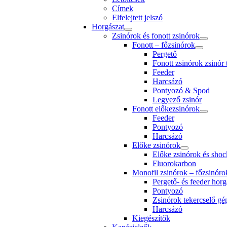
Címek
Elfelejtett jelszó
Horgászat
Zsinórok és fonott zsinórok
Fonott – főzsinórok
Pergető
Fonott zsinórok zsinór
Feeder
Harcsázó
Pontyozó & Spod
Legyező zsinór
Fonott előkezsinórok
Feeder
Pontyozó
Harcsázó
Előke zsinórok
Előke zsinórok és shoc
Fluorokarbon
Monofil zsinórok – főzsinóro
Pergető- és feeder horg
Pontyozó
Zsinórok tekercselő g
Harcsázó
Kiegészítők