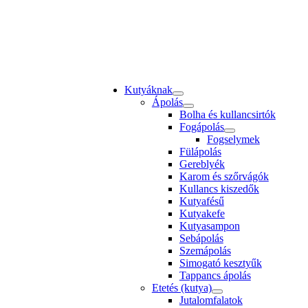
Kutyáknak
Ápolás
Bolha és kullancsirtók
Fogápolás
Fogselymek
Fülápolás
Gereblyék
Karom és szőrvágók
Kullancs kiszedők
Kutyafésű
Kutyakefe
Kutyasampon
Sebápolás
Szemápolás
Simogató kesztyűk
Tappancs ápolás
Etetés (kutya)
Jutalomfalatok