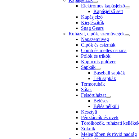
Kapásjelzők
Elektromos kapásjelző
Kapásjelző sett
Kapásjelző
Kiegészítők
Snag Gears
Ruházat, cipők, szemüvegek
Napszemüveg
Cipők és csizmák
Comb és melles csizma
Pólók és trikók
Kapucnis pulóver
Sapkák
Baseball sapkák
Téli sapkák
Termoruhák
Sálak
Felsőruházat
Béléses
Bélés nélküli
Kesztyű
Pénztárcák és övek
Törölközők, ruházati kellékek
Zoknik
Melegítőben és rövid nadrág