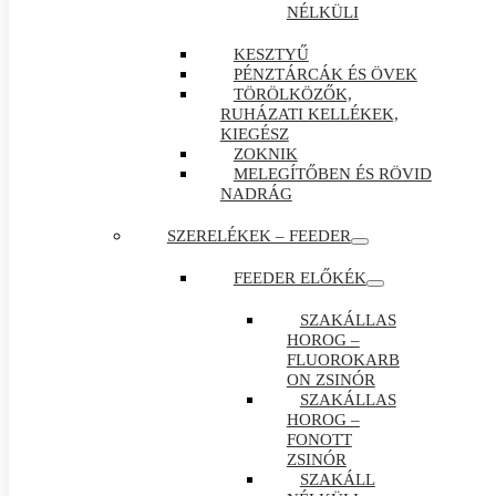
NÉLKÜLI
KESZTYŰ
PÉNZTÁRCÁK ÉS ÖVEK
TÖRÖLKÖZŐK,
RUHÁZATI KELLÉKEK,
KIEGÉSZ
ZOKNIK
MELEGÍTŐBEN ÉS RÖVID
NADRÁG
SZERELÉKEK – FEEDER
FEEDER ELŐKÉK
SZAKÁLLAS
HOROG –
FLUOROKARB
ON ZSINÓR
SZAKÁLLAS
HOROG –
FONOTT
ZSINÓR
SZAKÁLL