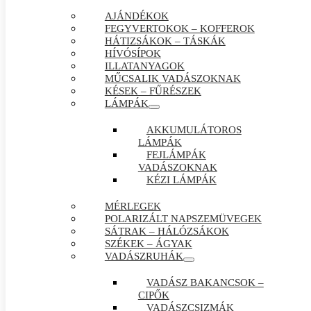
AJÁNDÉKOK
FEGYVERTOKOK – KOFFEROK
HÁTIZSÁKOK – TÁSKÁK
HÍVÓSÍPOK
ILLATANYAGOK
MŰCSALIK VADÁSZOKNAK
KÉSEK – FŰRÉSZEK
LÁMPÁK
AKKUMULÁTOROS
LÁMPÁK
FEJLÁMPÁK
VADÁSZOKNAK
KÉZI LÁMPÁK
MÉRLEGEK
POLARIZÁLT NAPSZEMÜVEGEK
SÁTRAK – HÁLÓZSÁKOK
SZÉKEK – ÁGYAK
VADÁSZRUHÁK
VADÁSZ BAKANCSOK –
CIPŐK
VADÁSZCSIZMÁK