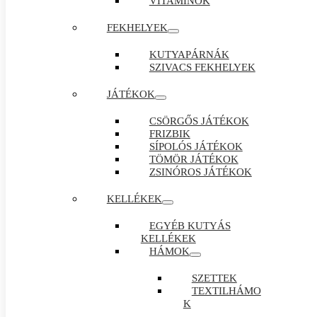
VITAMINOK
FEKHELYEK
KUTYAPÁRNÁK
SZIVACS FEKHELYEK
JÁTÉKOK
CSÖRGŐS JÁTÉKOK
FRIZBIK
SÍPOLÓS JÁTÉKOK
TÖMÖR JÁTÉKOK
ZSINÓROS JÁTÉKOK
KELLÉKEK
EGYÉB KUTYÁS
KELLÉKEK
HÁMOK
SZETTEK
TEXTILHÁMO
K