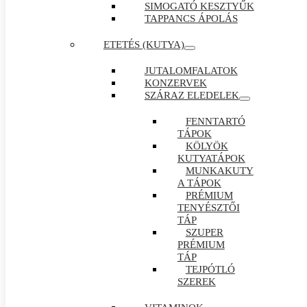
SIMOGATÓ KESZTYŰK
TAPPANCS ÁPOLÁS
ETETÉS (KUTYA)
JUTALOMFALATOK
KONZERVEK
SZÁRAZ ELEDELEK
FENNTARTÓ
TÁPOK
KÖLYÖK
KUTYATÁPOK
MUNKAKUTY
A TÁPOK
PRÉMIUM
TENYÉSZTŐI
TÁP
SZUPER
PRÉMIUM
TÁP
TEJPÓTLÓ
SZEREK