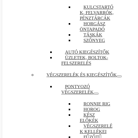
KULCSTARTÓ
K, FELVARRÓK,
PÉNZTÁRCÁK
HORGÁSZ
ÖNTAPADÓ
TÁSKÁK
SZŐNYEG
AUTÓ KIEGÉSZÍTŐK
ÜZLETEK, BOLTOK-
FELSZERELÉS
VÉGSZERELÉK ÉS KIEGÉSZÍTŐK
PONTYOZÓ
VÉGSZERELÉK
RONNIE RIG
HOROG
KÉSZ
ELŐKÉK
VÉGSZERELÉ
K KELLÉKEI
FŰZŐTŰ ,