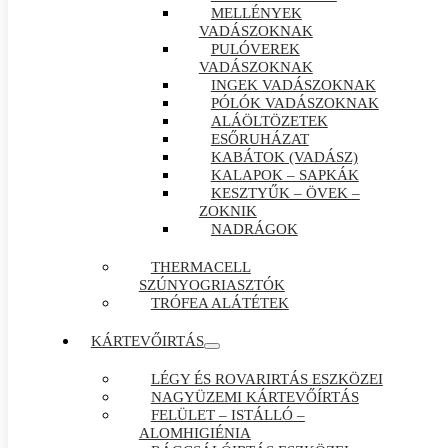
MELLÉNYEK
VADÁSZOKNAK
PULÓVEREK
VADÁSZOKNAK
INGEK VADÁSZOKNAK
PÓLÓK VADÁSZOKNAK
ALÁÖLTÖZETEK
ESŐRUHÁZAT
KABÁTOK (VADÁSZ)
KALAPOK – SAPKÁK
KESZTYŰK – ÖVEK –
ZOKNIK
NADRÁGOK
THERMACELL
SZÚNYOGRIASZTÓK
TRÓFEA ALÁTÉTEK
KÁRTEVŐIRTÁS
LÉGY ÉS ROVARIRTÁS ESZKÖZEI
NAGYÜZEMI KÁRTEVŐÍRTÁS
FELÜLET – ISTÁLLÓ –
ALOMHIGIÉNIA