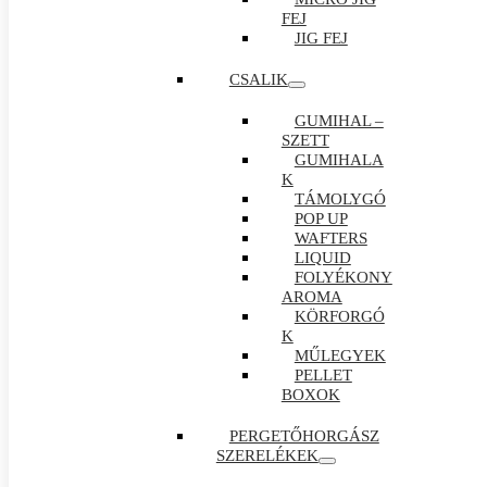
FEJ
JIG FEJ
CSALIK
GUMIHAL –
SZETT
GUMIHALA
K
TÁMOLYGÓ
POP UP
WAFTERS
LIQUID
FOLYÉKONY
AROMA
KÖRFORGÓ
K
MŰLEGYEK
PELLET
BOXOK
PERGETŐHORGÁSZ
SZERELÉKEK