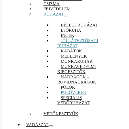
CSIZMA
FEJVÉDELEM
RUHÁZAT
BÉLELT RUHÁZAT
ESŐRUHA
INGEK
JÓLLÁTHATÓSÁGI
RUHÁZAT
KABÁTOK
MELLÉNYEK
MUNKARUHÁK
MUNKAVÉDELMI
KIEGÉSZÍTŐK
NADRÁGOK –
RÖVIDNADRÁGOK
PÓLÓK
PULÓVEREK
SPECIÁLIS
VÉDŐRUHÁZAT
VÉDŐKESZTYŰK
VADÁSZAT