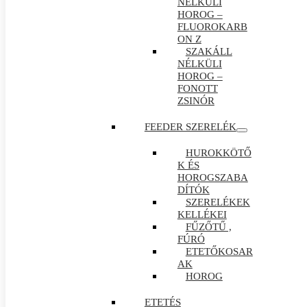
NÉLKÜLI
HOROG –
FLUOROKARB
ON Z
SZAKÁLL
NÉLKÜLI
HOROG –
FONOTT
ZSINÓR
FEEDER SZERELÉK
HUROKKÖTŐ
K ÉS
HOROGSZABA
DÍTÓK
SZERELÉKEK
KELLÉKEI
FŰZŐTŰ ,
FÚRÓ
ETETŐKOSAR
AK
HOROG
ETETÉS