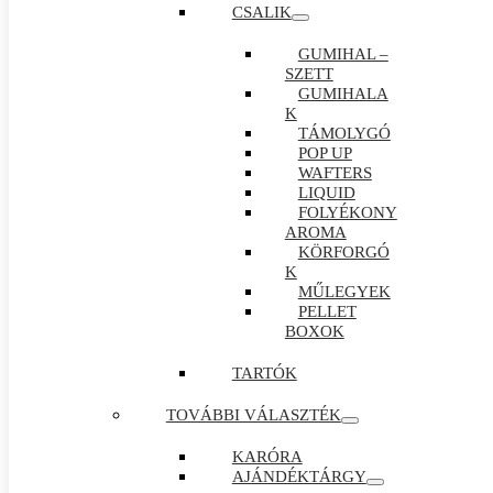
CSALIK
GUMIHAL –
SZETT
GUMIHALA
K
TÁMOLYGÓ
POP UP
WAFTERS
LIQUID
FOLYÉKONY
AROMA
KÖRFORGÓ
K
MŰLEGYEK
PELLET
BOXOK
TARTÓK
TOVÁBBI VÁLASZTÉK
KARÓRA
AJÁNDÉKTÁRGY