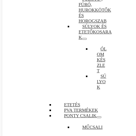
FÚRÓ,
HUROKKÖTŐK
ÉS
HOROGSZAB
SÚLYOK ÉS
ETETŐKOSARA
K
ÓL
OM
KÉS
ZLE
T
SÚ
LYO
K
ETETÉS
PVA TERMÉKEK
PONTY CSALIK
MŰCSALI