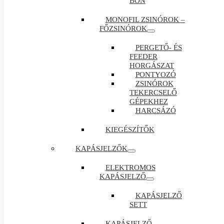
BON
MONOFIL ZSINÓROK –
FŐZSINÓROK
PERGETŐ- ÉS
FEEDER
HORGÁSZAT
PONTYOZÓ
ZSINÓROK
TEKERCSELŐ
GÉPEKHEZ
HARCSÁZÓ
KIEGÉSZÍTŐK
KAPÁSJELZŐK
ELEKTROMOS
KAPÁSJELZŐ
KAPÁSJELZŐ
SETT
KAPÁSJELZŐ