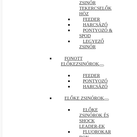
ZSINÓR
TEKERCSELŐK
HÖZ
FEEDER
HARCSÁZÓ
PONTYOZÓ &
SPOD
LEGYEZŐ
ZSINÓR
FONOTT
ELŐKEZSINÓROK
FEEDER
PONTYOZÓ
HARCSÁZÓ
ELŐKE ZSINÓROK
ELŐKE
ZSINÓROK ÉS
SHOCK
LEADER-EK
FLUOROKAR