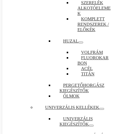
SZERELÉK
ALKOTÓELEME
K
KOMPLETT
RENDSZEREK /
ELŐKÉK
HUZAL
VOLFRÁM
FLUOROKAR
BON
ACÉL
TITÁN
PERGETŐHORGÁSZ
KIEGÉSZÍTŐK
ÓLMOK
UNIVERZÁLIS KELLÉKEK
UNIVERZÁLIS
KIEGÉSZÍTŐK