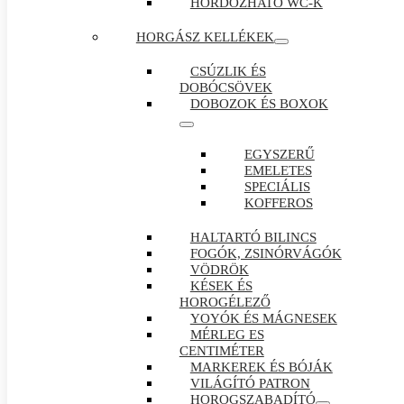
HORDOZHATÓ WC-K
HORGÁSZ KELLÉKEK
CSÚZLIK ÉS
DOBÓCSÖVEK
DOBOZOK ÉS BOXOK
EGYSZERŰ
EMELETES
SPECIÁLIS
KOFFEROS
HALTARTÓ BILINCS
FOGÓK, ZSINÓRVÁGÓK
VÖDRÖK
KÉSEK ÉS
HOROGÉLEZŐ
YOYÓK ÉS MÁGNESEK
MÉRLEG ES
CENTIMÉTER
MARKEREK ÉS BÓJÁK
VILÁGÍTÓ PATRON
HOROGSZABADÍTÓ