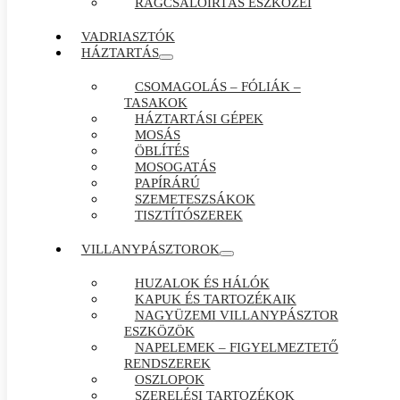
RÁGCSÁLÓIRTÁS ESZKÖZEI
VADRIASZTÓK
HÁZTARTÁS
CSOMAGOLÁS – FÓLIÁK –
TASAKOK
HÁZTARTÁSI GÉPEK
MOSÁS
ÖBLÍTÉS
MOSOGATÁS
PAPÍRÁRÚ
SZEMETESZSÁKOK
TISZTÍTÓSZEREK
VILLANYPÁSZTOROK
HUZALOK ÉS HÁLÓK
KAPUK ÉS TARTOZÉKAIK
NAGYÜZEMI VILLANYPÁSZTOR
ESZKÖZÖK
NAPELEMEK – FIGYELMEZTETŐ
RENDSZEREK
OSZLOPOK
SZERELÉSI TARTOZÉKOK