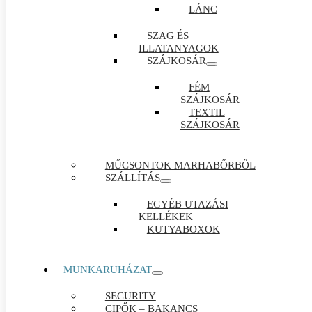
LÁNC
SZAG ÉS
ILLATANYAGOK
SZÁJKOSÁR
FÉM
SZÁJKOSÁR
TEXTIL
SZÁJKOSÁR
MŰCSONTOK MARHABŐRBŐL
SZÁLLÍTÁS
EGYÉB UTAZÁSI
KELLÉKEK
KUTYABOXOK
MUNKARUHÁZAT
SECURITY
CIPŐK – BAKANCS