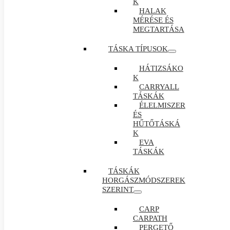
K
HALAK
MÉRÉSE ÉS
MEGTARTÁSA
TÁSKA TÍPUSOK
HÁTIZSÁKO
K
CARRYALL
TÁSKÁK
ÉLELMISZER
ÉS
HŰTŐTÁSKÁ
K
EVA
TÁSKÁK
TÁSKÁK
HORGÁSZMÓDSZEREK
SZERINT
CARP
CARPATH
PERGETŐ