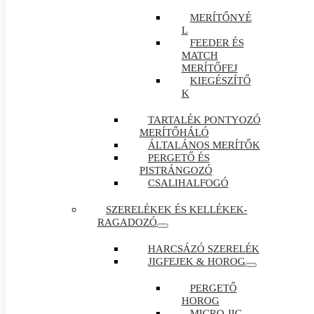
MERÍTŐNYÉ
L
FEEDER ÉS
MATCH
MERÍTŐFEJ
KIEGÉSZÍTŐ
K
TARTALÉK PONTYOZÓ
MERÍTŐHÁLÓ
ÁLTALÁNOS MERÍTŐK
PERGETŐ ÉS
PISTRÁNGOZÓ
CSALIHALFOGÓ
SZERELÉKEK ÉS KELLÉKEK-
RAGADOZÓ
HARCSÁZÓ SZERELÉK
JIGFEJEK & HOROG
PERGETŐ
HOROG
MICRO JIG