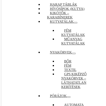
HARAP TÁBLÁK
HÍVÓSÍPOK (KUTYA)
KIKÖTŐK –
KARABÍNEREK
KUTYATÁLAK
FÉM
KUTYATÁLAK
MŰANYAG
KUTYATÁLAK
NYAKÖRVEK
BŐR
FÉM
TEXTIL
GPS KIKÉPZŐ
NYAKÖRVEK –
LÁTHATATLAN
KERÍTÉSEK
PÓRÁZOK
AUTOMATA