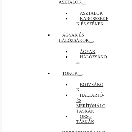
ASZTALOK
ASZTALOK
KAROSSZÉKE
K ÉS SZÉKEK
ÁGYAK ÉS
HÁLÓZSÁKOK
ÁGYAK
HÁLÓZSÁKO
K
TOKOK
BOTZSÁKO
K
HALTARTÓ-
ÉS
MERÍTŐHÁLÓ
TÁSKÁK
ORSÓ
TÁSKÁK