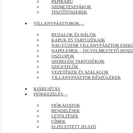
PAPÍRÁRÚ
SZEMETESZSÁKOK
TISZTÍTÓSZEREK
VILLANYPÁSZTOROK
HUZALOK ÉS HÁLÓK
KAPUK ÉS TARTOZÉKAIK
NAGYÜZEMI VILLANYPÁSZTOR ESZK
NAPELEMEK – FIGYELMEZTETŐ REND
OSZLOPOK
SZERELÉSI TARTOZÉKOK
SZIGETELŐK
VEZETÉKEK ÉS SZALAGOK
VILLANYPÁSZTOR KÉSZÜLÉKEK
KIÁRUSÍTÁS
FIÓKKEZELÉS
FIÓKADATOK
RENDELÉSEK
LETÖLTÉSEK
CÍMEK
ELFELEJTETT JELSZÓ