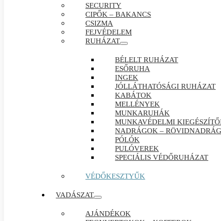
SECURITY
CIPŐK – BAKANCS
CSIZMA
FEJVÉDELEM
RUHÁZAT
BÉLELT RUHÁZAT
ESŐRUHA
INGEK
JÓLLÁTHATÓSÁGI RUHÁZAT
KABÁTOK
MELLÉNYEK
MUNKARUHÁK
MUNKAVÉDELMI KIEGÉSZÍTŐ
NADRÁGOK – RÖVIDNADRÁ
PÓLÓK
PULÓVEREK
SPECIÁLIS VÉDŐRUHÁZAT
VÉDŐKESZTYŰK
VADÁSZAT
AJÁNDÉKOK