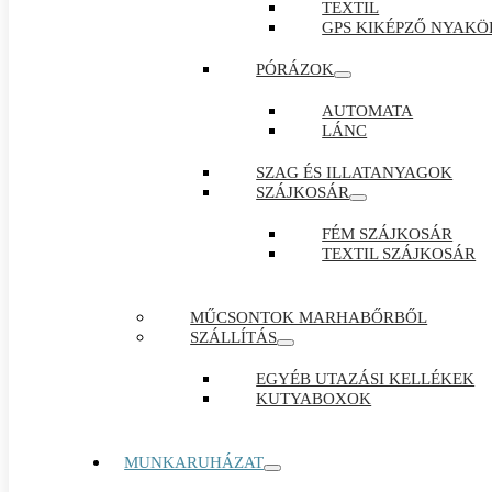
TEXTIL
GPS KIKÉPZŐ NYAKÖ
PÓRÁZOK
AUTOMATA
LÁNC
SZAG ÉS ILLATANYAGOK
SZÁJKOSÁR
FÉM SZÁJKOSÁR
TEXTIL SZÁJKOSÁR
MŰCSONTOK MARHABŐRBŐL
SZÁLLÍTÁS
EGYÉB UTAZÁSI KELLÉKEK
KUTYABOXOK
MUNKARUHÁZAT