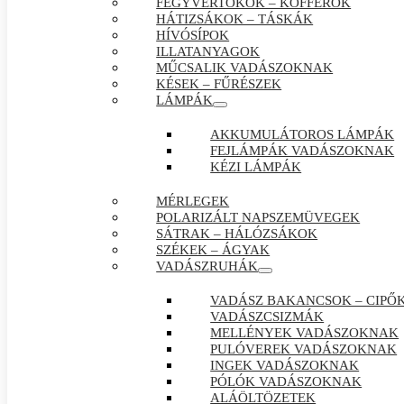
FEGYVERTOKOK – KOFFEROK
HÁTIZSÁKOK – TÁSKÁK
HÍVÓSÍPOK
ILLATANYAGOK
MŰCSALIK VADÁSZOKNAK
KÉSEK – FŰRÉSZEK
LÁMPÁK
AKKUMULÁTOROS LÁMPÁK
FEJLÁMPÁK VADÁSZOKNAK
KÉZI LÁMPÁK
MÉRLEGEK
POLARIZÁLT NAPSZEMÜVEGEK
SÁTRAK – HÁLÓZSÁKOK
SZÉKEK – ÁGYAK
VADÁSZRUHÁK
VADÁSZ BAKANCSOK – CIPŐ
VADÁSZCSIZMÁK
MELLÉNYEK VADÁSZOKNAK
PULÓVEREK VADÁSZOKNAK
INGEK VADÁSZOKNAK
PÓLÓK VADÁSZOKNAK
ALÁÖLTÖZETEK