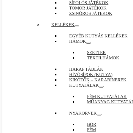
SÍPOLÓS JÁTÉKOK
TÖMÖR JÁTÉKOK
ZSINÓROS JÁTÉKOK
KELLÉKEK
EGYÉB KUTYÁS KELLÉKEK
HÁMOK
SZETTEK
TEXTILHÁMOK
HARAP TÁBLÁK
HÍVÓSÍPOK (KUTYA)
KIKÖTŐK – KARABÍNEREK
KUTYATÁLAK
FÉM KUTYATÁLAK
MŰANYAG KUTYATÁ
NYAKÖRVEK
BŐR
FÉM