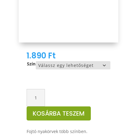
1.890
Ft
Szín
NOB
fojto
nyakörvek
KOSÁRBA TESZEM
40-
55cm
mennyiség
Fojtó nyakörvek több színben.