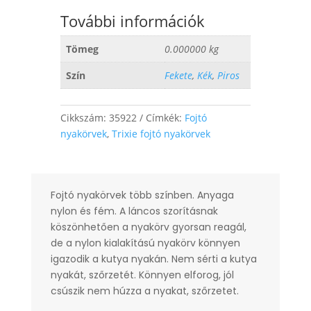
További információk
Tömeg
0.000000 kg
Szín
Fekete
,
Kék
,
Piros
Cikkszám:
35922
Címkék:
Fojtó
nyakörvek
,
Trixie fojtó nyakörvek
Fojtó nyakörvek több színben. Anyaga
nylon és fém. A láncos szorításnak
köszönhetően a nyakörv gyorsan reagál,
de a nylon kialakítású nyakörv könnyen
igazodik a kutya nyakán. Nem sérti a kutya
nyakát, szőrzetét. Könnyen elforog, jól
csúszik nem húzza a nyakat, szőrzetet.