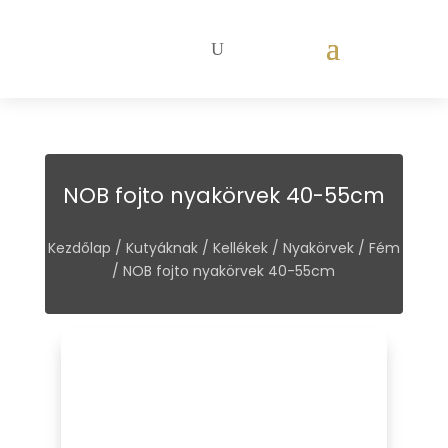
NOB fojto nyakörvek 40-55cm
Kezdőlap
/
Kutyáknak
/
Kellékek
/
Nyakörvek
/
Fém
/ NOB fojto nyakörvek 40-55cm