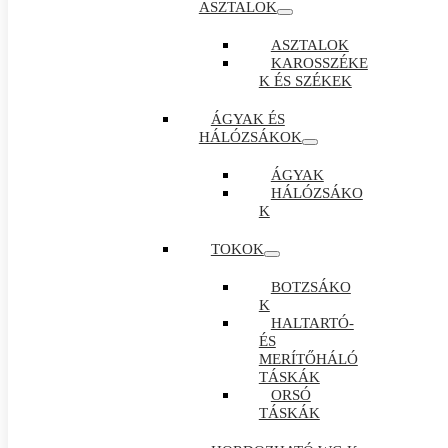
ASZTALOK
ASZTALOK
KAROSSZÉKE
K ÉS SZÉKEK
ÁGYAK ÉS
HÁLÓZSÁKOK
ÁGYAK
HÁLÓZSÁKO
K
TOKOK
BOTZSÁKO
K
HALTARTÓ-
ÉS
MERÍTŐHÁLÓ
TÁSKÁK
ORSÓ
TÁSKÁK