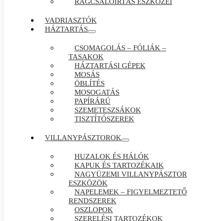
RÁGCSÁLÓIRTÁS ESZKÖZEI
VADRIASZTÓK
HÁZTARTÁS
CSOMAGOLÁS – FÓLIÁK –
TASAKOK
HÁZTARTÁSI GÉPEK
MOSÁS
ÖBLÍTÉS
MOSOGATÁS
PAPÍRÁRÚ
SZEMETESZSÁKOK
TISZTÍTÓSZEREK
VILLANYPÁSZTOROK
HUZALOK ÉS HÁLÓK
KAPUK ÉS TARTOZÉKAIK
NAGYÜZEMI VILLANYPÁSZTOR
ESZKÖZÖK
NAPELEMEK – FIGYELMEZTETŐ
RENDSZEREK
OSZLOPOK
SZERELÉSI TARTOZÉKOK