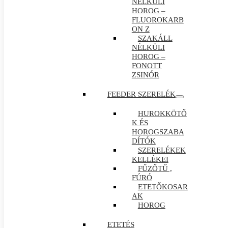
NÉLKÜLI
HOROG –
FLUOROKARB
ON Z
SZAKÁLL
NÉLKÜLI
HOROG –
FONOTT
ZSINÓR
FEEDER SZERELÉK
HUROKKÖTŐ
K ÉS
HOROGSZABA
DÍTÓK
SZERELÉKEK
KELLÉKEI
FŰZŐTŰ ,
FÚRÓ
ETETŐKOSAR
AK
HOROG
ETETÉS