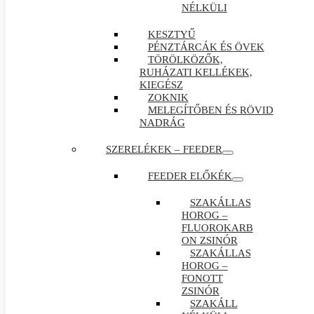
NÉLKÜLI
KESZTYŰ
PÉNZTÁRCÁK ÉS ÖVEK
TÖRÖLKÖZŐK,
RUHÁZATI KELLÉKEK,
KIEGÉSZ
ZOKNIK
MELEGÍTŐBEN ÉS RÖVID
NADRÁG
SZERELÉKEK – FEEDER
FEEDER ELŐKÉK
SZAKÁLLAS
HOROG –
FLUOROKARB
ON ZSINÓR
SZAKÁLLAS
HOROG –
FONOTT
ZSINÓR
SZAKÁLL