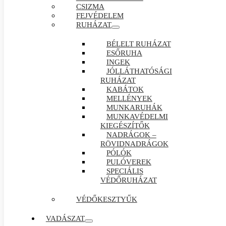
CSIZMA
FEJVÉDELEM
RUHÁZAT
BÉLELT RUHÁZAT
ESŐRUHA
INGEK
JÓLLÁTHATÓSÁGI
RUHÁZAT
KABÁTOK
MELLÉNYEK
MUNKARUHÁK
MUNKAVÉDELMI
KIEGÉSZÍTŐK
NADRÁGOK –
RÖVIDNADRÁGOK
PÓLÓK
PULÓVEREK
SPECIÁLIS
VÉDŐRUHÁZAT
VÉDŐKESZTYŰK
VADÁSZAT