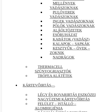
MELLÉNYEK
VADÁSZOKNAK
PULÓVEREK
VADÁSZOKNAK
INGEK VADÁSZOKNAK
PÓLÓK VADÁSZOKNAK
ALÁÖLTÖZETEK
ESŐRUHÁZAT
KABÁTOK (VADÁSZ)
KALAPOK – SAPKÁK
KESZTYŰK – ÖVEK –
ZOKNIK
NADRÁGOK
THERMACELL
SZÚNYOGRIASZTÓK
TRÓFEA ALÁTÉTEK
KÁRTEVŐIRTÁS
LÉGY ÉS ROVARIRTÁS ESZKÖZEI
NAGYÜZEMI KÁRTEVŐÍRTÁS
FELÜLET – ISTÁLLÓ –
ALOMHIGIÉNIA