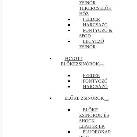
ZSINÓR
TEKERCSELŐK
HÖZ
FEEDER
HARCSÁZÓ
PONTYOZÓ &
SPOD
LEGYEZŐ
ZSINÓR
FONOTT
ELŐKEZSINÓROK
FEEDER
PONTYOZÓ
HARCSÁZÓ
ELŐKE ZSINÓROK
ELŐKE
ZSINÓROK ÉS
SHOCK
LEADER-EK
FLUOROKAR