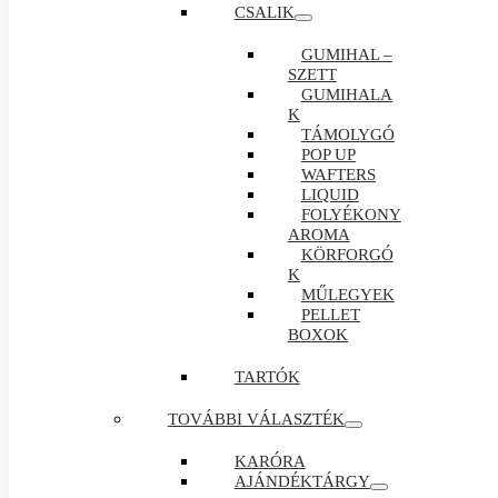
CSALIK
GUMIHAL –
SZETT
GUMIHALA
K
TÁMOLYGÓ
POP UP
WAFTERS
LIQUID
FOLYÉKONY
AROMA
KÖRFORGÓ
K
MŰLEGYEK
PELLET
BOXOK
TARTÓK
TOVÁBBI VÁLASZTÉK
KARÓRA
AJÁNDÉKTÁRGY