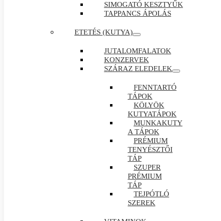
SIMOGATÓ KESZTYŰK
TAPPANCS ÁPOLÁS
ETETÉS (KUTYA)
JUTALOMFALATOK
KONZERVEK
SZÁRAZ ELEDELEK
FENNTARTÓ
TÁPOK
KÖLYÖK
KUTYATÁPOK
MUNKAKUTY
A TÁPOK
PRÉMIUM
TENYÉSZTŐI
TÁP
SZUPER
PRÉMIUM
TÁP
TEJPÓTLÓ
SZEREK