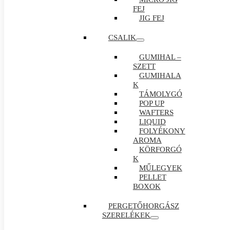
FEJ
JIG FEJ
CSALIK
GUMIHAL –
SZETT
GUMIHALA
K
TÁMOLYGÓ
POP UP
WAFTERS
LIQUID
FOLYÉKONY
AROMA
KÖRFORGÓ
K
MŰLEGYEK
PELLET
BOXOK
PERGETŐHORGÁSZ
SZERELÉKEK