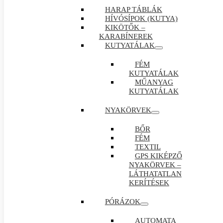
HARAP TÁBLÁK
HÍVÓSÍPOK (KUTYA)
KIKÖTŐK –
KARABÍNEREK
KUTYATÁLAK
FÉM
KUTYATÁLAK
MŰANYAG
KUTYATÁLAK
NYAKÖRVEK
BŐR
FÉM
TEXTIL
GPS KIKÉPZŐ
NYAKÖRVEK –
LÁTHATATLAN
KERÍTÉSEK
PÓRÁZOK
AUTOMATA