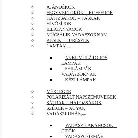
AJÁNDÉKOK
FEGYVERTOKOK – KOFFEROK
HÁTIZSÁKOK – TÁSKÁK
HÍVÓSÍPOK
ILLATANYAGOK
MŰCSALIK VADÁSZOKNAK
KÉSEK – FŰRÉSZEK
LÁMPÁK
AKKUMULÁTOROS
LÁMPÁK
FEJLÁMPÁK
VADÁSZOKNAK
KÉZI LÁMPÁK
MÉRLEGEK
POLARIZÁLT NAPSZEMÜVEGEK
SÁTRAK – HÁLÓZSÁKOK
SZÉKEK – ÁGYAK
VADÁSZRUHÁK
VADÁSZ BAKANCSOK –
CIPŐK
VADÁSZCSIZMÁK