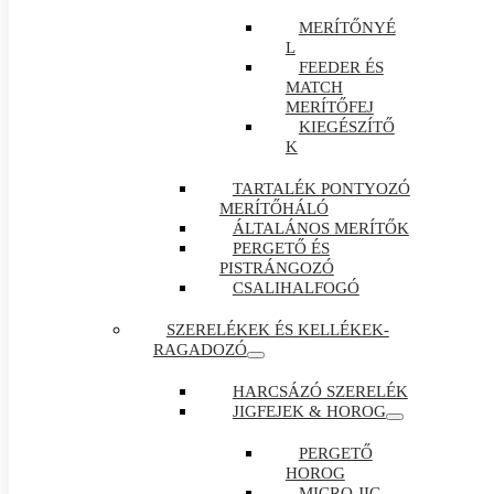
MERÍTŐNYÉ
L
FEEDER ÉS
MATCH
MERÍTŐFEJ
KIEGÉSZÍTŐ
K
TARTALÉK PONTYOZÓ
MERÍTŐHÁLÓ
ÁLTALÁNOS MERÍTŐK
PERGETŐ ÉS
PISTRÁNGOZÓ
CSALIHALFOGÓ
SZERELÉKEK ÉS KELLÉKEK-
RAGADOZÓ
HARCSÁZÓ SZERELÉK
JIGFEJEK & HOROG
PERGETŐ
HOROG
MICRO JIG