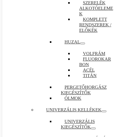
SZERELÉK
ALKOTÓELEME
K
KOMPLETT
RENDSZEREK /
ELŐKÉK
HUZAL
VOLFRÁM
FLUOROKAR
BON
ACÉL
TITÁN
PERGETŐHORGÁSZ
KIEGÉSZÍTŐK
ÓLMOK
UNIVERZÁLIS KELLÉKEK
UNIVERZÁLIS
KIEGÉSZÍTŐK