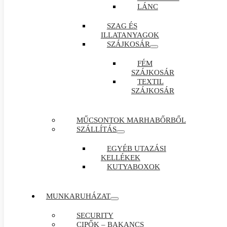
LÁNC
SZAG ÉS
ILLATANYAGOK
SZÁJKOSÁR
FÉM
SZÁJKOSÁR
TEXTIL
SZÁJKOSÁR
MŰCSONTOK MARHABŐRBŐL
SZÁLLÍTÁS
EGYÉB UTAZÁSI
KELLÉKEK
KUTYABOXOK
MUNKARUHÁZAT
SECURITY
CIPŐK – BAKANCS