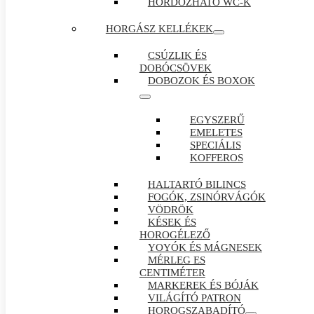
HORDOZHATÓ WC-K
HORGÁSZ KELLÉKEK
CSÚZLIK ÉS
DOBÓCSÖVEK
DOBOZOK ÉS BOXOK
EGYSZERŰ
EMELETES
SPECIÁLIS
KOFFEROS
HALTARTÓ BILINCS
FOGÓK, ZSINÓRVÁGÓK
VÖDRÖK
KÉSEK ÉS
HOROGÉLEZŐ
YOYÓK ÉS MÁGNESEK
MÉRLEG ES
CENTIMÉTER
MARKEREK ÉS BÓJÁK
VILÁGÍTÓ PATRON
HOROGSZABADÍTÓ