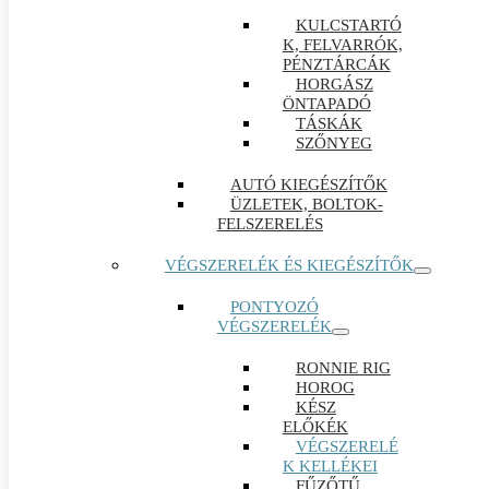
KULCSTARTÓ
K, FELVARRÓK,
PÉNZTÁRCÁK
HORGÁSZ
ÖNTAPADÓ
TÁSKÁK
SZŐNYEG
AUTÓ KIEGÉSZÍTŐK
ÜZLETEK, BOLTOK-
FELSZERELÉS
VÉGSZERELÉK ÉS KIEGÉSZÍTŐK
PONTYOZÓ
VÉGSZERELÉK
RONNIE RIG
HOROG
KÉSZ
ELŐKÉK
VÉGSZERELÉ
K KELLÉKEI
FŰZŐTŰ ,