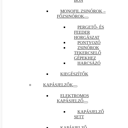
BON
MONOFIL ZSINÓROK –
FŐZSINÓROK
PERGETŐ- ÉS
FEEDER
HORGÁSZAT
PONTYOZÓ
ZSINÓROK
TEKERCSELŐ
GÉPEKHEZ
HARCSÁZÓ
KIEGÉSZÍTŐK
KAPÁSJELZŐK
ELEKTROMOS
KAPÁSJELZŐ
KAPÁSJELZŐ
SETT
KAPÁSJELZŐ