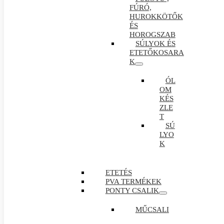
FÚRÓ,
HUROKKÖTŐK
ÉS
HOROGSZAB
SÚLYOK ÉS
ETETŐKOSARA
K
ÓL
OM
KÉS
ZLE
T
SÚ
LYO
K
ETETÉS
PVA TERMÉKEK
PONTY CSALIK
MŰCSALI