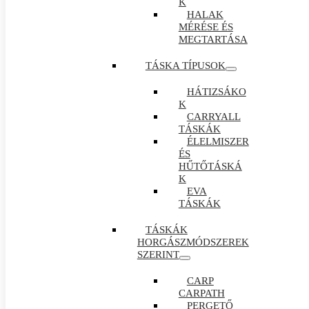
K
HALAK
MÉRÉSE ÉS
MEGTARTÁSA
TÁSKA TÍPUSOK
HÁTIZSÁKO
K
CARRYALL
TÁSKÁK
ÉLELMISZER
ÉS
HŰTŐTÁSKÁ
K
EVA
TÁSKÁK
TÁSKÁK
HORGÁSZMÓDSZEREK
SZERINT
CARP
CARPATH
PERGETŐ