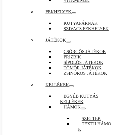
VITAMINOK
FEKHELYEK
KUTYAPÁRNÁK
SZIVACS FEKHELYEK
JÁTÉKOK
CSÖRGŐS JÁTÉKOK
FRIZBIK
SÍPOLÓS JÁTÉKOK
TÖMÖR JÁTÉKOK
ZSINÓROS JÁTÉKOK
KELLÉKEK
EGYÉB KUTYÁS
KELLÉKEK
HÁMOK
SZETTEK
TEXTILHÁMO
K