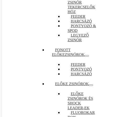
ZSINÓR
TEKERCSELŐK
HÖZ
FEEDER
HARCSÁZÓ
PONTYOZÓ &
SPOD
LEGYEZŐ
ZSINÓR
FONOTT
ELŐKEZSINÓROK
FEEDER
PONTYOZÓ
HARCSÁZÓ
ELŐKE ZSINÓROK
ELŐKE
ZSINÓROK ÉS
SHOCK
LEADER-EK
FLUOROKAR