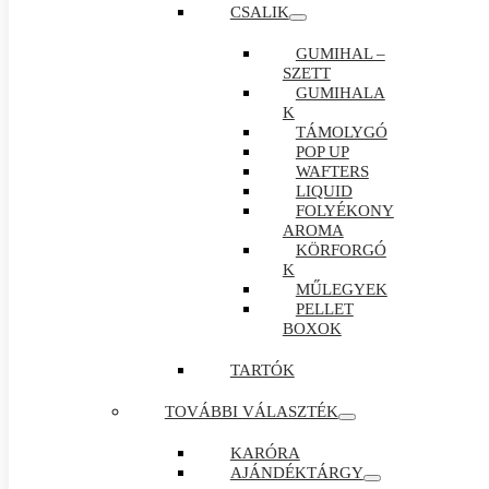
CSALIK
GUMIHAL –
SZETT
GUMIHALA
K
TÁMOLYGÓ
POP UP
WAFTERS
LIQUID
FOLYÉKONY
AROMA
KÖRFORGÓ
K
MŰLEGYEK
PELLET
BOXOK
TARTÓK
TOVÁBBI VÁLASZTÉK
KARÓRA
AJÁNDÉKTÁRGY