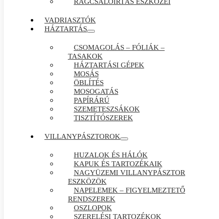
RÁGCSÁLÓIRTÁS ESZKÖZEI
VADRIASZTÓK
HÁZTARTÁS
CSOMAGOLÁS – FÓLIÁK –
TASAKOK
HÁZTARTÁSI GÉPEK
MOSÁS
ÖBLÍTÉS
MOSOGATÁS
PAPÍRÁRÚ
SZEMETESZSÁKOK
TISZTÍTÓSZEREK
VILLANYPÁSZTOROK
HUZALOK ÉS HÁLÓK
KAPUK ÉS TARTOZÉKAIK
NAGYÜZEMI VILLANYPÁSZTOR
ESZKÖZÖK
NAPELEMEK – FIGYELMEZTETŐ
RENDSZEREK
OSZLOPOK
SZERELÉSI TARTOZÉKOK