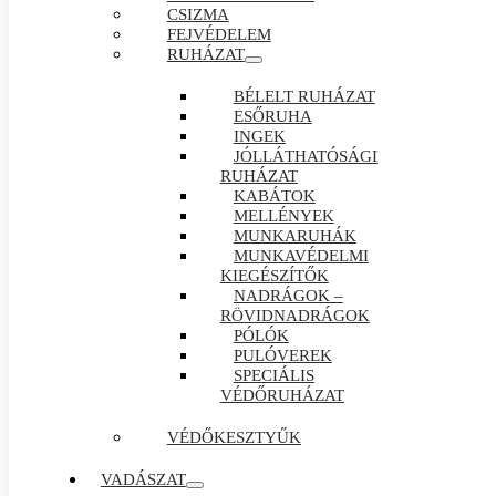
CSIZMA
FEJVÉDELEM
RUHÁZAT
BÉLELT RUHÁZAT
ESŐRUHA
INGEK
JÓLLÁTHATÓSÁGI
RUHÁZAT
KABÁTOK
MELLÉNYEK
MUNKARUHÁK
MUNKAVÉDELMI
KIEGÉSZÍTŐK
NADRÁGOK –
RÖVIDNADRÁGOK
PÓLÓK
PULÓVEREK
SPECIÁLIS
VÉDŐRUHÁZAT
VÉDŐKESZTYŰK
VADÁSZAT