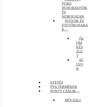
FÚRÓ,
HUROKKÖTŐK
ÉS
HOROGSZAB
SÚLYOK ÉS
ETETŐKOSARA
K
ÓL
OM
KÉS
ZLE
T
SÚ
LYO
K
ETETÉS
PVA TERMÉKEK
PONTY CSALIK
MŰCSALI