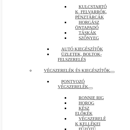
KULCSTARTÓ
K, FELVARRÓK,
PÉNZTÁRCÁK
HORGÁSZ
ÖNTAPADÓ
TÁSKÁK
SZŐNYEG
AUTÓ KIEGÉSZÍTŐK
ÜZLETEK, BOLTOK-
FELSZERELÉS
VÉGSZERELÉK ÉS KIEGÉSZÍTŐK
PONTYOZÓ
VÉGSZERELÉK
RONNIE RIG
HOROG
KÉSZ
ELŐKÉK
VÉGSZERELÉ
K KELLÉKEI
FŰZŐTŰ ,