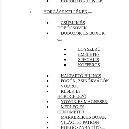
HORDOZHATÓ WC-K
HORGÁSZ KELLÉKEK
CSÚZLIK ÉS
DOBÓCSÖVEK
DOBOZOK ÉS BOXOK
EGYSZERŰ
EMELETES
SPECIÁLIS
KOFFEROS
HALTARTÓ BILINCS
FOGÓK, ZSINÓRVÁGÓK
VÖDRÖK
KÉSEK ÉS
HOROGÉLEZŐ
YOYÓK ÉS MÁGNESEK
MÉRLEG ES
CENTIMÉTER
MARKEREK ÉS BÓJÁK
VILÁGÍTÓ PATRON
HOROGSZABADÍTÓ