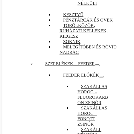
NÉLKÜLI
KESZTYŰ
PÉNZTÁRCÁK ÉS ÖVEK
TÖRÖLKÖZŐK,
RUHÁZATI KELLÉKEK,
KIEGÉSZ
ZOKNIK
MELEGÍTŐBEN ÉS RÖVID
NADRÁG
SZERELÉKEK – FEEDER
FEEDER ELŐKÉK
SZAKÁLLAS
HOROG –
FLUOROKARB
ON ZSINÓR
SZAKÁLLAS
HOROG –
FONOTT
ZSINÓR
SZAKÁLL