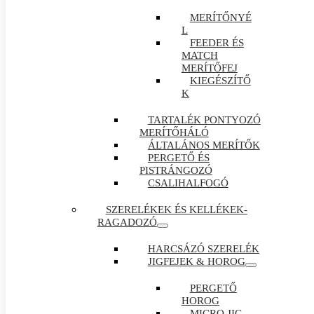
MERÍTŐNYÉ
L
FEEDER ÉS
MATCH
MERÍTŐFEJ
KIEGÉSZÍTŐ
K
TARTALÉK PONTYOZÓ
MERÍTŐHÁLÓ
ÁLTALÁNOS MERÍTŐK
PERGETŐ ÉS
PISTRÁNGOZÓ
CSALIHALFOGÓ
SZERELÉKEK ÉS KELLÉKEK-
RAGADOZÓ
HARCSÁZÓ SZERELÉK
JIGFEJEK & HOROG
PERGETŐ
HOROG
MICRO JIG