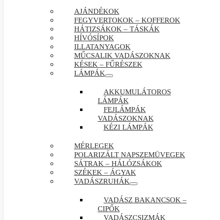
AJÁNDÉKOK
FEGYVERTOKOK – KOFFEROK
HÁTIZSÁKOK – TÁSKÁK
HÍVÓSÍPOK
ILLATANYAGOK
MŰCSALIK VADÁSZOKNAK
KÉSEK – FŰRÉSZEK
LÁMPÁK
AKKUMULÁTOROS
LÁMPÁK
FEJLÁMPÁK
VADÁSZOKNAK
KÉZI LÁMPÁK
MÉRLEGEK
POLARIZÁLT NAPSZEMÜVEGEK
SÁTRAK – HÁLÓZSÁKOK
SZÉKEK – ÁGYAK
VADÁSZRUHÁK
VADÁSZ BAKANCSOK –
CIPŐK
VADÁSZCSIZMÁK