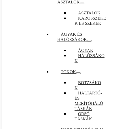
ASZTALOK
ASZTALOK
KAROSSZÉKE
K ÉS SZÉKEK
ÁGYAK ÉS
HÁLÓZSÁKOK
ÁGYAK
HÁLÓZSÁKO
K
TOKOK
BOTZSÁKO
K
HALTARTÓ-
ÉS
MERÍTŐHÁLÓ
TÁSKÁK
ORSÓ
TÁSKÁK