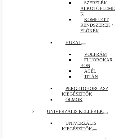
SZERELÉK
ALKOTÓELEME
K
KOMPLETT
RENDSZEREK /
ELŐKÉK
HUZAL
VOLFRÁM
FLUOROKAR
BON
ACÉL
TITÁN
PERGETŐHORGÁSZ
KIEGÉSZÍTŐK
ÓLMOK
UNIVERZÁLIS KELLÉKEK
UNIVERZÁLIS
KIEGÉSZÍTŐK