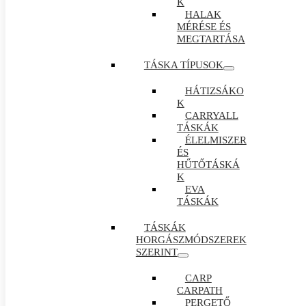
K
HALAK
MÉRÉSE ÉS
MEGTARTÁSA
TÁSKA TÍPUSOK
HÁTIZSÁKO
K
CARRYALL
TÁSKÁK
ÉLELMISZER
ÉS
HŰTŐTÁSKÁ
K
EVA
TÁSKÁK
TÁSKÁK
HORGÁSZMÓDSZEREK
SZERINT
CARP
CARPATH
PERGETŐ