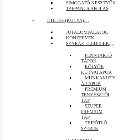
SIMOGATÓ KESZTYŰK
TAPPANCS ÁPOLÁS
ETETÉS (KUTYA)
JUTALOMFALATOK
KONZERVEK
SZÁRAZ ELEDELEK
FENNTARTÓ
TÁPOK
KÖLYÖK
KUTYATÁPOK
MUNKAKUTY
A TÁPOK
PRÉMIUM
TENYÉSZTŐI
TÁP
SZUPER
PRÉMIUM
TÁP
TEJPÓTLÓ
SZEREK