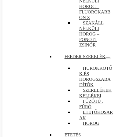
NÉLKÜLI
HOROG –
FLUOROKARB
ON Z
SZAKÁLL
NÉLKÜLI
HOROG –
FONOTT
ZSINÓR
FEEDER SZERELÉK
HUROKKÖTŐ
K ÉS
HOROGSZABA
DÍTÓK
SZERELÉKEK
KELLÉKEI
FŰZŐTŰ ,
FÚRÓ
ETETŐKOSAR
AK
HOROG
ETETÉS