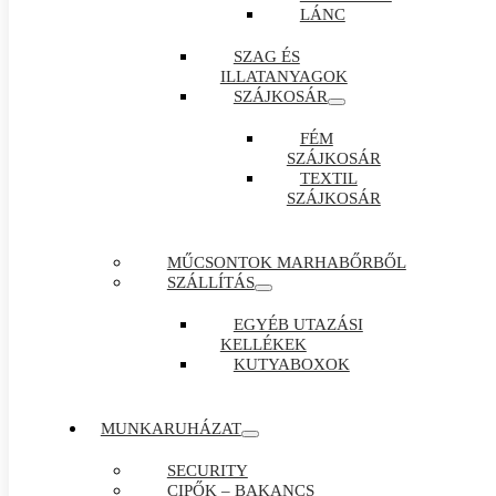
LÁNC
SZAG ÉS
ILLATANYAGOK
SZÁJKOSÁR
FÉM
SZÁJKOSÁR
TEXTIL
SZÁJKOSÁR
MŰCSONTOK MARHABŐRBŐL
SZÁLLÍTÁS
EGYÉB UTAZÁSI
KELLÉKEK
KUTYABOXOK
MUNKARUHÁZAT
SECURITY
CIPŐK – BAKANCS