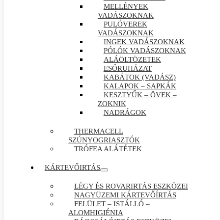
MELLÉNYEK
VADÁSZOKNAK
PULÓVEREK
VADÁSZOKNAK
INGEK VADÁSZOKNAK
PÓLÓK VADÁSZOKNAK
ALÁÖLTÖZETEK
ESŐRUHÁZAT
KABÁTOK (VADÁSZ)
KALAPOK – SAPKÁK
KESZTYŰK – ÖVEK –
ZOKNIK
NADRÁGOK
THERMACELL
SZÚNYOGRIASZTÓK
TRÓFEA ALÁTÉTEK
KÁRTEVŐIRTÁS
LÉGY ÉS ROVARIRTÁS ESZKÖZEI
NAGYÜZEMI KÁRTEVŐÍRTÁS
FELÜLET – ISTÁLLÓ –
ALOMHIGIÉNIA