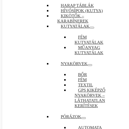
HARAP TÁBLÁK
HÍVÓSÍPOK (KUTYA)
KIKÖTŐK –
KARABÍNEREK
KUTYATÁLAK
FÉM
KUTYATÁLAK
MŰANYAG
KUTYATÁLAK
NYAKÖRVEK
BŐR
FÉM
TEXTIL
GPS KIKÉPZŐ
NYAKÖRVEK –
LÁTHATATLAN
KERÍTÉSEK
PÓRÁZOK
AUTOMATA