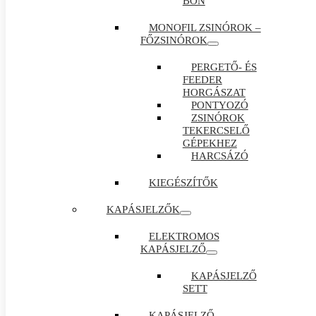
BON
MONOFIL ZSINÓROK –
FŐZSINÓROK
PERGETŐ- ÉS
FEEDER
HORGÁSZAT
PONTYOZÓ
ZSINÓROK
TEKERCSELŐ
GÉPEKHEZ
HARCSÁZÓ
KIEGÉSZÍTŐK
KAPÁSJELZŐK
ELEKTROMOS
KAPÁSJELZŐ
KAPÁSJELZŐ
SETT
KAPÁSJELZŐ