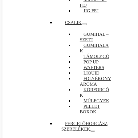
FEJ
JIG FEJ
CSALIK
GUMIHAL –
SZETT
GUMIHALA
K
TÁMOLYGÓ
POP UP
WAFTERS
LIQUID
FOLYÉKONY
AROMA
KÖRFORGÓ
K
MŰLEGYEK
PELLET
BOXOK
PERGETŐHORGÁSZ
SZERELÉKEK