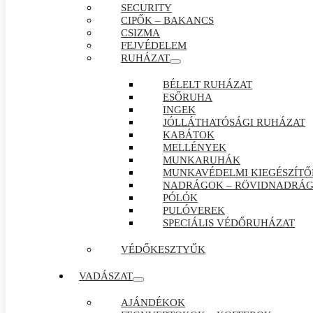
SECURITY
CIPŐK – BAKANCS
CSIZMA
FEJVÉDELEM
RUHÁZAT
BÉLELT RUHÁZAT
ESŐRUHA
INGEK
JÓLLÁTHATÓSÁGI RUHÁZAT
KABÁTOK
MELLÉNYEK
MUNKARUHÁK
MUNKAVÉDELMI KIEGÉSZÍTŐ
NADRÁGOK – RÖVIDNADRÁ
PÓLÓK
PULÓVEREK
SPECIÁLIS VÉDŐRUHÁZAT
VÉDŐKESZTYŰK
VADÁSZAT
AJÁNDÉKOK