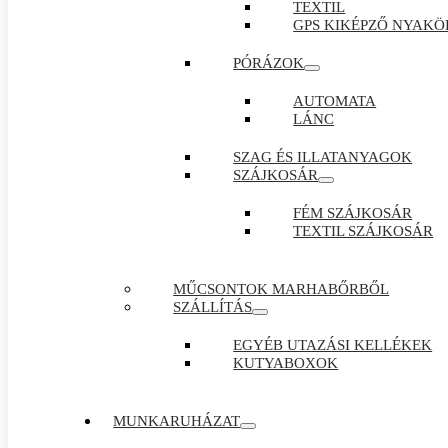
TEXTIL
GPS KIKÉPZŐ NYAKÖ
PÓRÁZOK
AUTOMATA
LÁNC
SZAG ÉS ILLATANYAGOK
SZÁJKOSÁR
FÉM SZÁJKOSÁR
TEXTIL SZÁJKOSÁR
MŰCSONTOK MARHABŐRBŐL
SZÁLLÍTÁS
EGYÉB UTAZÁSI KELLÉKEK
KUTYABOXOK
MUNKARUHÁZAT