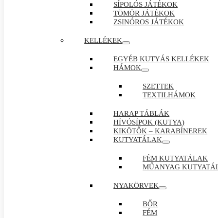
SÍPOLÓS JÁTÉKOK
TÖMÖR JÁTÉKOK
ZSINÓROS JÁTÉKOK
KELLÉKEK
EGYÉB KUTYÁS KELLÉKEK
HÁMOK
SZETTEK
TEXTILHÁMOK
HARAP TÁBLÁK
HÍVÓSÍPOK (KUTYA)
KIKÖTŐK – KARABÍNEREK
KUTYATÁLAK
FÉM KUTYATÁLAK
MŰANYAG KUTYATÁ
NYAKÖRVEK
BŐR
FÉM