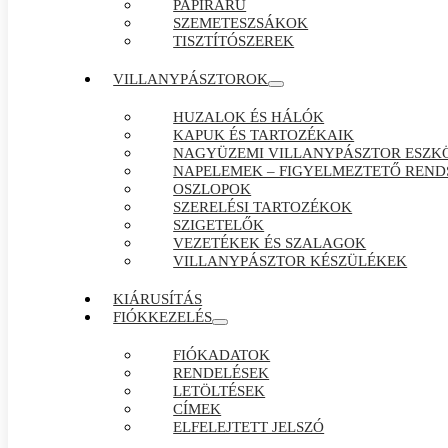
PAPÍRÁRÚ
SZEMETESZSÁKOK
TISZTÍTÓSZEREK
VILLANYPÁSZTOROK
HUZALOK ÉS HÁLÓK
KAPUK ÉS TARTOZÉKAIK
NAGYÜZEMI VILLANYPÁSZTOR ESZK
NAPELEMEK – FIGYELMEZTETŐ REND
OSZLOPOK
SZERELÉSI TARTOZÉKOK
SZIGETELŐK
VEZETÉKEK ÉS SZALAGOK
VILLANYPÁSZTOR KÉSZÜLÉKEK
KIÁRUSÍTÁS
FIÓKKEZELÉS
FIÓKADATOK
RENDELÉSEK
LETÖLTÉSEK
CÍMEK
ELFELEJTETT JELSZÓ