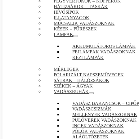
FEGYVERTOKOK – KOFFEROK
HÁTIZSÁKOK – TÁSKÁK
HÍVÓSÍPOK
ILLATANYAGOK
MŰCSALIK VADÁSZOKNAK
KÉSEK – FŰRÉSZEK
LÁMPÁK
AKKUMULÁTOROS LÁMPÁK
FEJLÁMPÁK VADÁSZOKNAK
KÉZI LÁMPÁK
MÉRLEGEK
POLARIZÁLT NAPSZEMÜVEGEK
SÁTRAK – HÁLÓZSÁKOK
SZÉKEK – ÁGYAK
VADÁSZRUHÁK
VADÁSZ BAKANCSOK – CIPŐ
VADÁSZCSIZMÁK
MELLÉNYEK VADÁSZOKNAK
PULÓVEREK VADÁSZOKNAK
INGEK VADÁSZOKNAK
PÓLÓK VADÁSZOKNAK
ALÁÖLTÖZETEK