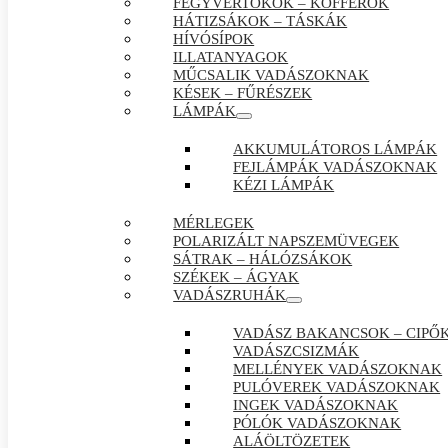
FEGYVERTOKOK – KOFFEROK
HÁTIZSÁKOK – TÁSKÁK
HÍVÓSÍPOK
ILLATANYAGOK
MŰCSALIK VADÁSZOKNAK
KÉSEK – FŰRÉSZEK
LÁMPÁK
AKKUMULÁTOROS LÁMPÁK
FEJLÁMPÁK VADÁSZOKNAK
KÉZI LÁMPÁK
MÉRLEGEK
POLARIZÁLT NAPSZEMÜVEGEK
SÁTRAK – HÁLÓZSÁKOK
SZÉKEK – ÁGYAK
VADÁSZRUHÁK
VADÁSZ BAKANCSOK – CIPŐ
VADÁSZCSIZMÁK
MELLÉNYEK VADÁSZOKNAK
PULÓVEREK VADÁSZOKNAK
INGEK VADÁSZOKNAK
PÓLÓK VADÁSZOKNAK
ALÁÖLTÖZETEK