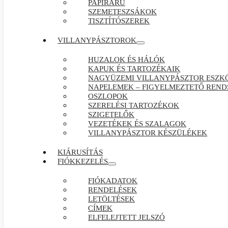
PAPÍRÁRÚ
SZEMETESZSÁKOK
TISZTÍTÓSZEREK
VILLANYPÁSZTOROK
HUZALOK ÉS HÁLÓK
KAPUK ÉS TARTOZÉKAIK
NAGYÜZEMI VILLANYPÁSZTOR ESZK
NAPELEMEK – FIGYELMEZTETŐ REND
OSZLOPOK
SZERELÉSI TARTOZÉKOK
SZIGETELŐK
VEZETÉKEK ÉS SZALAGOK
VILLANYPÁSZTOR KÉSZÜLÉKEK
KIÁRUSÍTÁS
FIÓKKEZELÉS
FIÓKADATOK
RENDELÉSEK
LETÖLTÉSEK
CÍMEK
ELFELEJTETT JELSZÓ