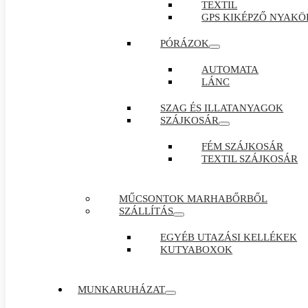
TEXTIL
GPS KIKÉPZŐ NYAKÖ
PÓRÁZOK
AUTOMATA
LÁNC
SZAG ÉS ILLATANYAGOK
SZÁJKOSÁR
FÉM SZÁJKOSÁR
TEXTIL SZÁJKOSÁR
MŰCSONTOK MARHABŐRBŐL
SZÁLLÍTÁS
EGYÉB UTAZÁSI KELLÉKEK
KUTYABOXOK
MUNKARUHÁZAT