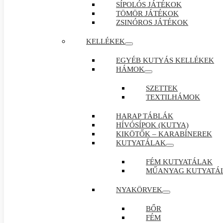
SÍPOLÓS JÁTÉKOK
TÖMÖR JÁTÉKOK
ZSINÓROS JÁTÉKOK
KELLÉKEK
EGYÉB KUTYÁS KELLÉKEK
HÁMOK
SZETTEK
TEXTILHÁMOK
HARAP TÁBLÁK
HÍVÓSÍPOK (KUTYA)
KIKÖTŐK – KARABÍNEREK
KUTYATÁLAK
FÉM KUTYATÁLAK
MŰANYAG KUTYATÁ
NYAKÖRVEK
BŐR
FÉM