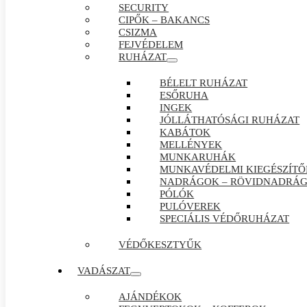
SECURITY
CIPŐK – BAKANCS
CSIZMA
FEJVÉDELEM
RUHÁZAT
BÉLELT RUHÁZAT
ESŐRUHA
INGEK
JÓLLÁTHATÓSÁGI RUHÁZAT
KABÁTOK
MELLÉNYEK
MUNKARUHÁK
MUNKAVÉDELMI KIEGÉSZÍTŐ
NADRÁGOK – RÖVIDNADRÁ
PÓLÓK
PULÓVEREK
SPECIÁLIS VÉDŐRUHÁZAT
VÉDŐKESZTYŰK
VADÁSZAT
AJÁNDÉKOK