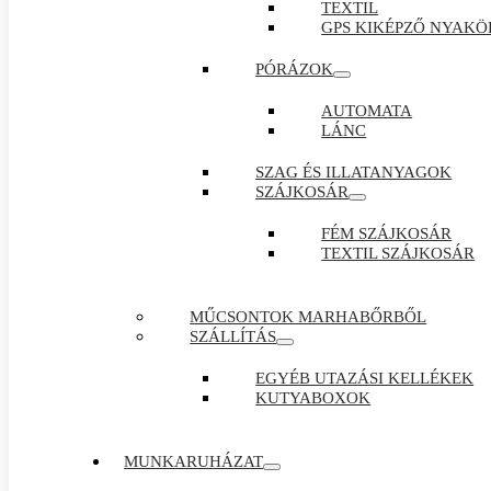
TEXTIL
GPS KIKÉPZŐ NYAKÖ
PÓRÁZOK
AUTOMATA
LÁNC
SZAG ÉS ILLATANYAGOK
SZÁJKOSÁR
FÉM SZÁJKOSÁR
TEXTIL SZÁJKOSÁR
MŰCSONTOK MARHABŐRBŐL
SZÁLLÍTÁS
EGYÉB UTAZÁSI KELLÉKEK
KUTYABOXOK
MUNKARUHÁZAT