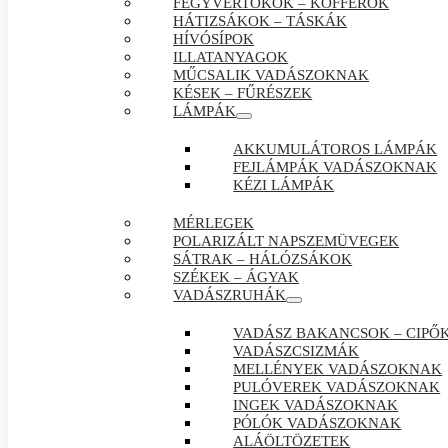
FEGYVERTOKOK – KOFFEROK
HÁTIZSÁKOK – TÁSKÁK
HÍVÓSÍPOK
ILLATANYAGOK
MŰCSALIK VADÁSZOKNAK
KÉSEK – FŰRÉSZEK
LÁMPÁK
AKKUMULÁTOROS LÁMPÁK
FEJLÁMPÁK VADÁSZOKNAK
KÉZI LÁMPÁK
MÉRLEGEK
POLARIZÁLT NAPSZEMÜVEGEK
SÁTRAK – HÁLÓZSÁKOK
SZÉKEK – ÁGYAK
VADÁSZRUHÁK
VADÁSZ BAKANCSOK – CIPŐ
VADÁSZCSIZMÁK
MELLÉNYEK VADÁSZOKNAK
PULÓVEREK VADÁSZOKNAK
INGEK VADÁSZOKNAK
PÓLÓK VADÁSZOKNAK
ALÁÖLTÖZETEK