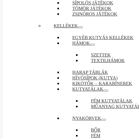
SÍPOLÓS JÁTÉKOK
TÖMÖR JÁTÉKOK
ZSINÓROS JÁTÉKOK
KELLÉKEK
EGYÉB KUTYÁS KELLÉKEK
HÁMOK
SZETTEK
TEXTILHÁMOK
HARAP TÁBLÁK
HÍVÓSÍPOK (KUTYA)
KIKÖTŐK – KARABÍNEREK
KUTYATÁLAK
FÉM KUTYATÁLAK
MŰANYAG KUTYATÁ
NYAKÖRVEK
BŐR
FÉM