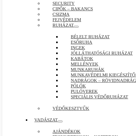
SECURITY
CIPŐK – BAKANCS
CSIZMA
FEJVÉDELEM
RUHÁZAT
BÉLELT RUHÁZAT
ESŐRUHA
INGEK
JÓLLÁTHATÓSÁGI RUHÁZAT
KABÁTOK
MELLÉNYEK
MUNKARUHÁK
MUNKAVÉDELMI KIEGÉSZÍTŐ
NADRÁGOK – RÖVIDNADRÁ
PÓLÓK
PULÓVEREK
SPECIÁLIS VÉDŐRUHÁZAT
VÉDŐKESZTYŰK
VADÁSZAT
AJÁNDÉKOK