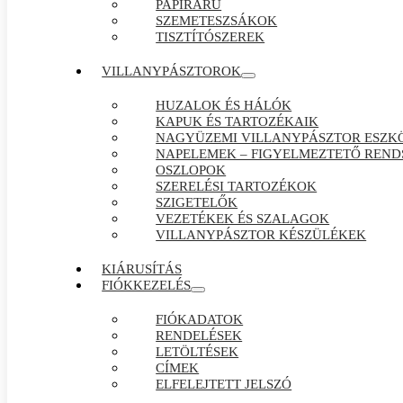
PAPÍRÁRÚ
SZEMETESZSÁKOK
TISZTÍTÓSZEREK
VILLANYPÁSZTOROK
HUZALOK ÉS HÁLÓK
KAPUK ÉS TARTOZÉKAIK
NAGYÜZEMI VILLANYPÁSZTOR ESZK
NAPELEMEK – FIGYELMEZTETŐ REND
OSZLOPOK
SZERELÉSI TARTOZÉKOK
SZIGETELŐK
VEZETÉKEK ÉS SZALAGOK
VILLANYPÁSZTOR KÉSZÜLÉKEK
KIÁRUSÍTÁS
FIÓKKEZELÉS
FIÓKADATOK
RENDELÉSEK
LETÖLTÉSEK
CÍMEK
ELFELEJTETT JELSZÓ