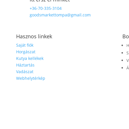
+36-70-335-3104
goodsmarkettompa@gmail.com
Hasznos linkek
Bo
Saját fiók
H
Horgászat
S
Kutya kellékek
V
Háztartás
Á
Vadászat
Webhelytérkép