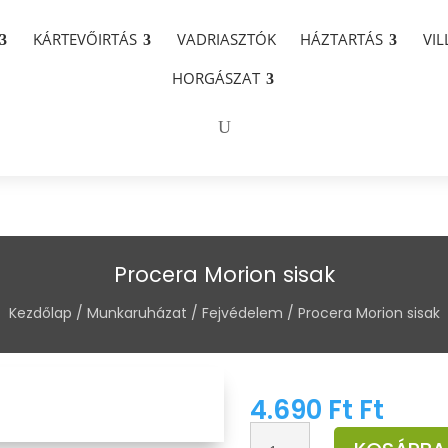
KÁRTEVŐIRTÁS
VADRIASZTÓK
HÁZTARTÁS
VI
HORGÁSZAT
Procera Morion sisak
Kezdőlap
/
Munkaruházat
/
Fejvédelem
/ Procera Morion sisak
4.690
Ft
Ft
Procera