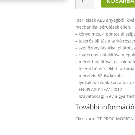
KOSÁRBA
Morion
sisak
mennyiség
Ipari sisak ABS anyagból, kivá
mechanikai sérülések ellen.
– kényelmes, 4 pontos állszíjja
– tekerős állítás a tarkó része
– szellőzőnyílásokkal ellátott
– csatornás kialakítása mega
– méret beállítása a sisak há
– üzemi hőmérséklet tartomány
– méretek: 52-64 között
– lyukak az oldalakon a tarto
– EN 397:2012+A1:2012
– Szavatosság: 5 év a gyártást
További információ
Cikkszám:
DT-PROC-MORION