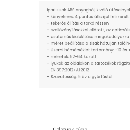
Ipari sisak ABS anyagból, kiváló ütéselny
– kényelmes, 4 pontos állszíjjal felszerelt
– tekerős állítás a tarkó részen
– szellőzőnyílásokkal ellátott, az optimál
– csatornás kialakítása megakadályozza
– méret beállítása a sisak hátulján talá
– üzemi hőmérséklet tartomány: -10 és +
– méretek: 52-64 között
– lyukak az oldalakon a tartozékok rögzí
– EN 397:2012+A1:2012
– Szavatosság: 5 év a gyártástól
Üzletünk címe