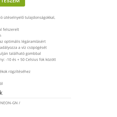
 TESZEM
ló ütéselnyelő tulajdonságokkal,
l felszerelt
n
, az optimális légáramlásért
kadályozza a víz csöpögését
tulján található gombbal
: -10 és + 50 Celsius fok között
zékok rögzítéséhez
ól
k
-NEON-GN