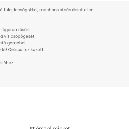
elő tulajdonságokkal, mechanikai sérülések ellen.
is légáramlásért
 a víz csöpögését
lható gombbal
 50 Celsius fok között
téséhez
Itt érsz el minket