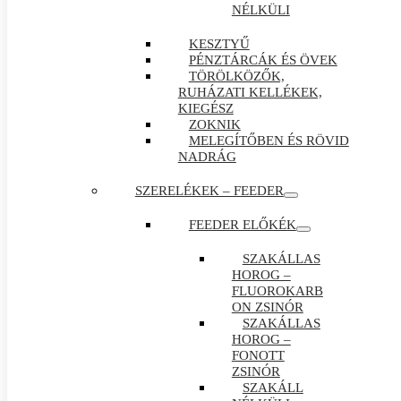
NÉLKÜLI
KESZTYŰ
PÉNZTÁRCÁK ÉS ÖVEK
TÖRÖLKÖZŐK,
RUHÁZATI KELLÉKEK,
KIEGÉSZ
ZOKNIK
MELEGÍTŐBEN ÉS RÖVID
NADRÁG
SZERELÉKEK – FEEDER
FEEDER ELŐKÉK
SZAKÁLLAS
HOROG –
FLUOROKARB
ON ZSINÓR
SZAKÁLLAS
HOROG –
FONOTT
ZSINÓR
SZAKÁLL