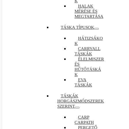
K
HALAK
MÉRÉSE ÉS
MEGTARTÁSA
TÁSKA TÍPUSOK
HÁTIZSÁKO
K
CARRYALL
TÁSKÁK
ÉLELMISZER
ÉS
HŰTŐTÁSKÁ
K
EVA
TÁSKÁK
TÁSKÁK
HORGÁSZMÓDSZEREK
SZERINT
CARP
CARPATH
PERGETŐ