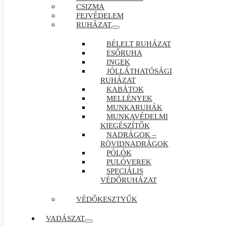
CSIZMA
FEJVÉDELEM
RUHÁZAT
BÉLELT RUHÁZAT
ESŐRUHA
INGEK
JÓLLÁTHATÓSÁGI
RUHÁZAT
KABÁTOK
MELLÉNYEK
MUNKARUHÁK
MUNKAVÉDELMI
KIEGÉSZÍTŐK
NADRÁGOK –
RÖVIDNADRÁGOK
PÓLÓK
PULÓVEREK
SPECIÁLIS
VÉDŐRUHÁZAT
VÉDŐKESZTYŰK
VADÁSZAT