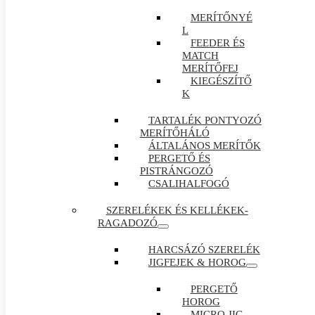
MERÍTŐNYÉ
L
FEEDER ÉS
MATCH
MERÍTŐFEJ
KIEGÉSZÍTŐ
K
TARTALÉK PONTYOZÓ
MERÍTŐHÁLÓ
ÁLTALÁNOS MERÍTŐK
PERGETŐ ÉS
PISTRÁNGOZÓ
CSALIHALFOGÓ
SZERELÉKEK ÉS KELLÉKEK-
RAGADOZÓ
HARCSÁZÓ SZERELÉK
JIGFEJEK & HOROG
PERGETŐ
HOROG
MICRO JIG