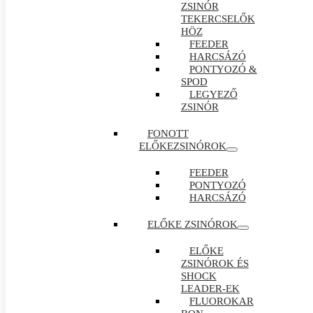
ZSINÓR
TEKERCSELŐK
HÖZ
FEEDER
HARCSÁZÓ
PONTYOZÓ &
SPOD
LEGYEZŐ
ZSINÓR
FONOTT
ELŐKEZSINÓROK
FEEDER
PONTYOZÓ
HARCSÁZÓ
ELŐKE ZSINÓROK
ELŐKE
ZSINÓROK ÉS
SHOCK
LEADER-EK
FLUOROKAR