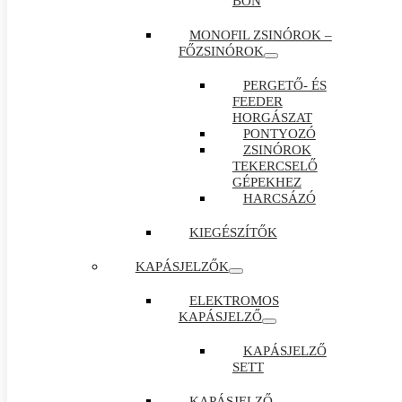
BON
MONOFIL ZSINÓROK –
FŐZSINÓROK
PERGETŐ- ÉS
FEEDER
HORGÁSZAT
PONTYOZÓ
ZSINÓROK
TEKERCSELŐ
GÉPEKHEZ
HARCSÁZÓ
KIEGÉSZÍTŐK
KAPÁSJELZŐK
ELEKTROMOS
KAPÁSJELZŐ
KAPÁSJELZŐ
SETT
KAPÁSJELZŐ