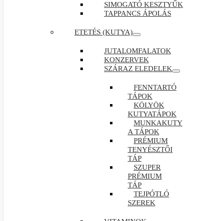
SIMOGATÓ KESZTYŰK
TAPPANCS ÁPOLÁS
ETETÉS (KUTYA)
JUTALOMFALATOK
KONZERVEK
SZÁRAZ ELEDELEK
FENNTARTÓ
TÁPOK
KÖLYÖK
KUTYATÁPOK
MUNKAKUTY
A TÁPOK
PRÉMIUM
TENYÉSZTŐI
TÁP
SZUPER
PRÉMIUM
TÁP
TEJPÓTLÓ
SZEREK