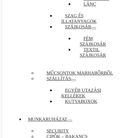
LÁNC
SZAG ÉS
ILLATANYAGOK
SZÁJKOSÁR
FÉM
SZÁJKOSÁR
TEXTIL
SZÁJKOSÁR
MŰCSONTOK MARHABŐRBŐL
SZÁLLÍTÁS
EGYÉB UTAZÁSI
KELLÉKEK
KUTYABOXOK
MUNKARUHÁZAT
SECURITY
CIPŐK – BAKANCS