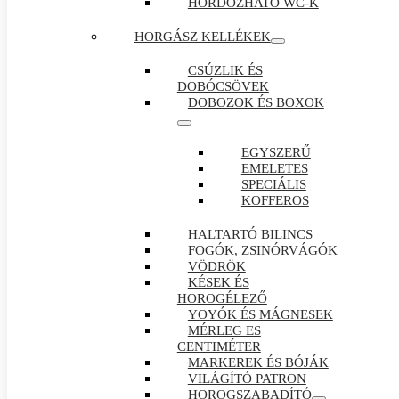
HORDOZHATÓ WC-K
HORGÁSZ KELLÉKEK
CSÚZLIK ÉS
DOBÓCSÖVEK
DOBOZOK ÉS BOXOK
EGYSZERŰ
EMELETES
SPECIÁLIS
KOFFEROS
HALTARTÓ BILINCS
FOGÓK, ZSINÓRVÁGÓK
VÖDRÖK
KÉSEK ÉS
HOROGÉLEZŐ
YOYÓK ÉS MÁGNESEK
MÉRLEG ES
CENTIMÉTER
MARKEREK ÉS BÓJÁK
VILÁGÍTÓ PATRON
HOROGSZABADÍTÓ