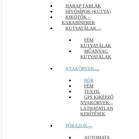
HARAP TÁBLÁK
HÍVÓSÍPOK (KUTYA)
KIKÖTŐK –
KARABÍNEREK
KUTYATÁLAK
FÉM
KUTYATÁLAK
MŰANYAG
KUTYATÁLAK
NYAKÖRVEK
BŐR
FÉM
TEXTIL
GPS KIKÉPZŐ
NYAKÖRVEK –
LÁTHATATLAN
KERÍTÉSEK
PÓRÁZOK
AUTOMATA