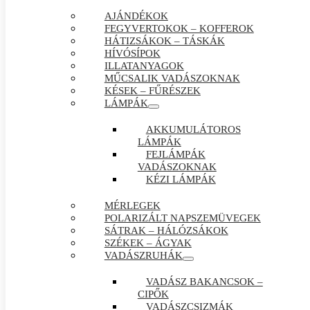
AJÁNDÉKOK
FEGYVERTOKOK – KOFFEROK
HÁTIZSÁKOK – TÁSKÁK
HÍVÓSÍPOK
ILLATANYAGOK
MŰCSALIK VADÁSZOKNAK
KÉSEK – FŰRÉSZEK
LÁMPÁK
AKKUMULÁTOROS
LÁMPÁK
FEJLÁMPÁK
VADÁSZOKNAK
KÉZI LÁMPÁK
MÉRLEGEK
POLARIZÁLT NAPSZEMÜVEGEK
SÁTRAK – HÁLÓZSÁKOK
SZÉKEK – ÁGYAK
VADÁSZRUHÁK
VADÁSZ BAKANCSOK –
CIPŐK
VADÁSZCSIZMÁK