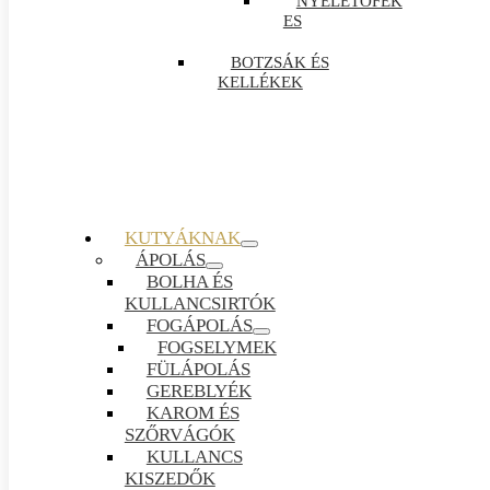
NYELETŐFÉK
ES
BOTZSÁK ÉS
KELLÉKEK
KUTYÁKNAK
ÁPOLÁS
BOLHA ÉS
KULLANCSIRTÓK
FOGÁPOLÁS
FOGSELYMEK
FÜLÁPOLÁS
GEREBLYÉK
KAROM ÉS
SZŐRVÁGÓK
KULLANCS
KISZEDŐK