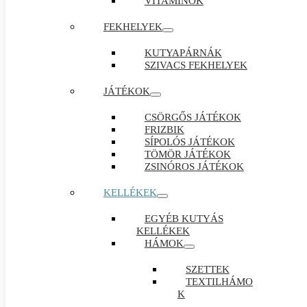
VITAMINOK
FEKHELYEK
KUTYAPÁRNÁK
SZIVACS FEKHELYEK
JÁTÉKOK
CSÖRGŐS JÁTÉKOK
FRIZBIK
SÍPOLÓS JÁTÉKOK
TÖMÖR JÁTÉKOK
ZSINÓROS JÁTÉKOK
KELLÉKEK
EGYÉB KUTYÁS
KELLÉKEK
HÁMOK
SZETTEK
TEXTILHÁMO
K