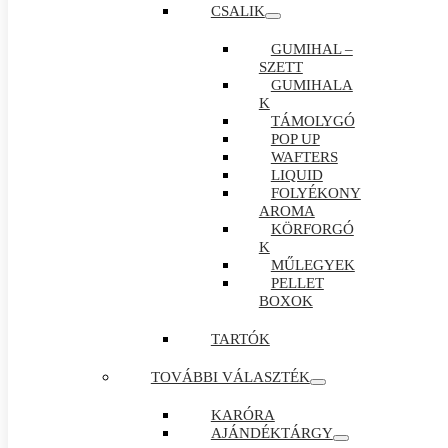
CSALIK
GUMIHAL –
SZETT
GUMIHALA
K
TÁMOLYGÓ
POP UP
WAFTERS
LIQUID
FOLYÉKONY
AROMA
KÖRFORGÓ
K
MŰLEGYEK
PELLET
BOXOK
TARTÓK
TOVÁBBI VÁLASZTÉK
KARÓRA
AJÁNDÉKTÁRGY