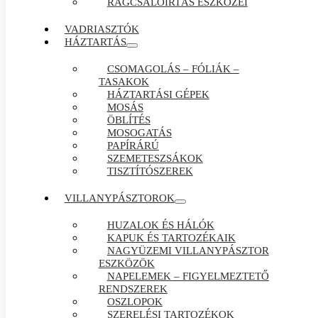
RÁGCSÁLÓIRTÁS ESZKÖZEI
VADRIASZTÓK
HÁZTARTÁS
CSOMAGOLÁS – FÓLIÁK –
TASAKOK
HÁZTARTÁSI GÉPEK
MOSÁS
ÖBLÍTÉS
MOSOGATÁS
PAPÍRÁRÚ
SZEMETESZSÁKOK
TISZTÍTÓSZEREK
VILLANYPÁSZTOROK
HUZALOK ÉS HÁLÓK
KAPUK ÉS TARTOZÉKAIK
NAGYÜZEMI VILLANYPÁSZTOR
ESZKÖZÖK
NAPELEMEK – FIGYELMEZTETŐ
RENDSZEREK
OSZLOPOK
SZERELÉSI TARTOZÉKOK