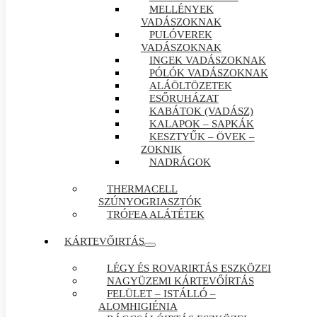
MELLÉNYEK
VADÁSZOKNAK
PULÓVEREK
VADÁSZOKNAK
INGEK VADÁSZOKNAK
PÓLÓK VADÁSZOKNAK
ALÁÖLTÖZETEK
ESŐRUHÁZAT
KABÁTOK (VADÁSZ)
KALAPOK – SAPKÁK
KESZTYŰK – ÖVEK –
ZOKNIK
NADRÁGOK
THERMACELL
SZÚNYOGRIASZTÓK
TRÓFEA ALÁTÉTEK
KÁRTEVŐIRTÁS
LÉGY ÉS ROVARIRTÁS ESZKÖZEI
NAGYÜZEMI KÁRTEVŐÍRTÁS
FELÜLET – ISTÁLLÓ –
ALOMHIGIÉNIA