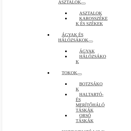
ASZTALOK
ASZTALOK
KAROSSZÉKE
K ÉS SZÉKEK
ÁGYAK ÉS
HÁLÓZSÁKOK
ÁGYAK
HÁLÓZSÁKO
K
TOKOK
BOTZSÁKO
K
HALTARTÓ-
ÉS
MERÍTŐHÁLÓ
TÁSKÁK
ORSÓ
TÁSKÁK