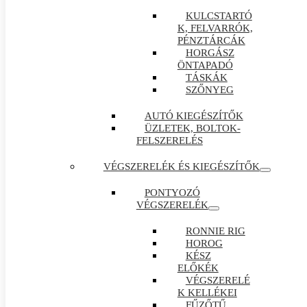
KULCSTARTÓ
K, FELVARRÓK,
PÉNZTÁRCÁK
HORGÁSZ
ÖNTAPADÓ
TÁSKÁK
SZŐNYEG
AUTÓ KIEGÉSZÍTŐK
ÜZLETEK, BOLTOK-
FELSZERELÉS
VÉGSZERELÉK ÉS KIEGÉSZÍTŐK
PONTYOZÓ
VÉGSZERELÉK
RONNIE RIG
HOROG
KÉSZ
ELŐKÉK
VÉGSZERELÉ
K KELLÉKEI
FŰZŐTŰ ,