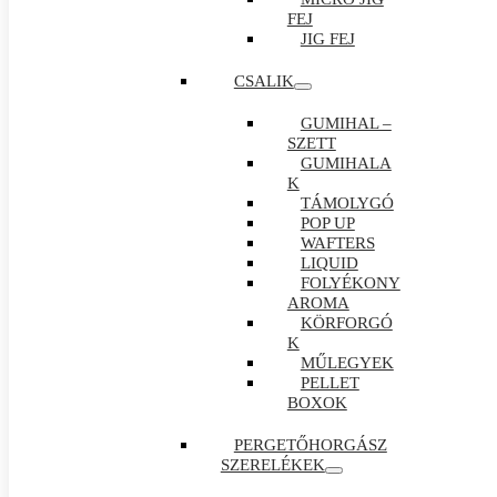
FEJ
JIG FEJ
CSALIK
GUMIHAL –
SZETT
GUMIHALA
K
TÁMOLYGÓ
POP UP
WAFTERS
LIQUID
FOLYÉKONY
AROMA
KÖRFORGÓ
K
MŰLEGYEK
PELLET
BOXOK
PERGETŐHORGÁSZ
SZERELÉKEK