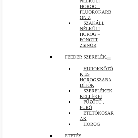
NÉLKÜLI
HOROG –
FLUOROKARB
ON Z
SZAKÁLL
NÉLKÜLI
HOROG –
FONOTT
ZSINÓR
FEEDER SZERELÉK
HUROKKÖTŐ
K ÉS
HOROGSZABA
DÍTÓK
SZERELÉKEK
KELLÉKEI
FŰZŐTŰ ,
FÚRÓ
ETETŐKOSAR
AK
HOROG
ETETÉS