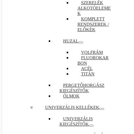
SZERELÉK
ALKOTÓELEME
K
KOMPLETT
RENDSZEREK /
ELŐKÉK
HUZAL
VOLFRÁM
FLUOROKAR
BON
ACÉL
TITÁN
PERGETŐHORGÁSZ
KIEGÉSZÍTŐK
ÓLMOK
UNIVERZÁLIS KELLÉKEK
UNIVERZÁLIS
KIEGÉSZÍTŐK