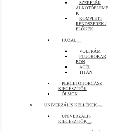
SZERELÉK
ALKOTÓELEME
K
KOMPLETT
RENDSZEREK /
ELŐKÉK
HUZAL
VOLFRÁM
FLUOROKAR
BON
ACÉL
TITÁN
PERGETŐHORGÁSZ
KIEGÉSZÍTŐK
ÓLMOK
UNIVERZÁLIS KELLÉKEK
UNIVERZÁLIS
KIEGÉSZÍTŐK