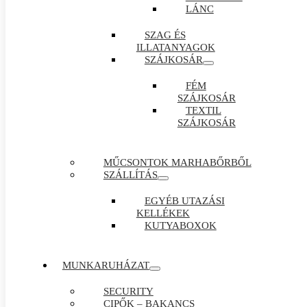
LÁNC
SZAG ÉS
ILLATANYAGOK
SZÁJKOSÁR
FÉM
SZÁJKOSÁR
TEXTIL
SZÁJKOSÁR
MŰCSONTOK MARHABŐRBŐL
SZÁLLÍTÁS
EGYÉB UTAZÁSI
KELLÉKEK
KUTYABOXOK
MUNKARUHÁZAT
SECURITY
CIPŐK – BAKANCS