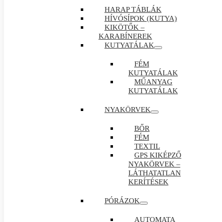
HARAP TÁBLÁK
HÍVÓSÍPOK (KUTYA)
KIKÖTŐK –
KARABÍNEREK
KUTYATÁLAK
FÉM
KUTYATÁLAK
MŰANYAG
KUTYATÁLAK
NYAKÖRVEK
BŐR
FÉM
TEXTIL
GPS KIKÉPZŐ
NYAKÖRVEK –
LÁTHATATLAN
KERÍTÉSEK
PÓRÁZOK
AUTOMATA