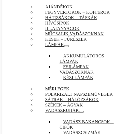
AJÁNDÉKOK
FEGYVERTOKOK – KOFFEROK
HÁTIZSÁKOK – TÁSKÁK
HÍVÓSÍPOK
ILLATANYAGOK
MŰCSALIK VADÁSZOKNAK
KÉSEK – FŰRÉSZEK
LÁMPÁK
AKKUMULÁTOROS
LÁMPÁK
FEJLÁMPÁK
VADÁSZOKNAK
KÉZI LÁMPÁK
MÉRLEGEK
POLARIZÁLT NAPSZEMÜVEGEK
SÁTRAK – HÁLÓZSÁKOK
SZÉKEK – ÁGYAK
VADÁSZRUHÁK
VADÁSZ BAKANCSOK –
CIPŐK
VADÁSZCSIZMÁK