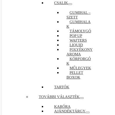
CSALIK
GUMIHAL –
SZETT
GUMIHALA
K
TÁMOLYGÓ
POP UP
WAFTERS
LIQUID
FOLYÉKONY
AROMA
KÖRFORGÓ
K
MŰLEGYEK
PELLET
BOXOK
TARTÓK
TOVÁBBI VÁLASZTÉK
KARÓRA
AJÁNDÉKTÁRGY