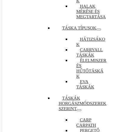
K
HALAK
MÉRÉSE ÉS
MEGTARTÁSA
TÁSKA TÍPUSOK
HÁTIZSÁKO
K
CARRYALL
TÁSKÁK
ÉLELMISZER
ÉS
HŰTŐTÁSKÁ
K
EVA
TÁSKÁK
TÁSKÁK
HORGÁSZMÓDSZEREK
SZERINT
CARP
CARPATH
PERGETŐ