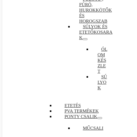
FÚRÓ,
HUROKKÖTŐK
ÉS
HOROGSZAB
SÚLYOK ÉS
ETETŐKOSARA
K
ÓL
OM
KÉS
ZLE
T
SÚ
LYO
K
ETETÉS
PVA TERMÉKEK
PONTY CSALIK
MŰCSALI