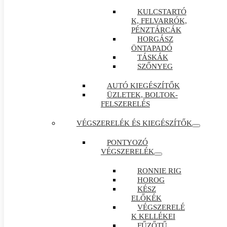
KULCSTARTÓ
K, FELVARRÓK,
PÉNZTÁRCÁK
HORGÁSZ
ÖNTAPADÓ
TÁSKÁK
SZŐNYEG
AUTÓ KIEGÉSZÍTŐK
ÜZLETEK, BOLTOK-
FELSZERELÉS
VÉGSZERELÉK ÉS KIEGÉSZÍTŐK
PONTYOZÓ
VÉGSZERELÉK
RONNIE RIG
HOROG
KÉSZ
ELŐKÉK
VÉGSZERELÉ
K KELLÉKEI
FŰZŐTŰ ,