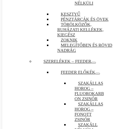
NÉLKÜLI
KESZTYŰ
PÉNZTÁRCÁK ÉS ÖVEK
TÖRÖLKÖZŐK,
RUHÁZATI KELLÉKEK,
KIEGÉSZ
ZOKNIK
MELEGÍTŐBEN ÉS RÖVID
NADRÁG
SZERELÉKEK – FEEDER
FEEDER ELŐKÉK
SZAKÁLLAS
HOROG –
FLUOROKARB
ON ZSINÓR
SZAKÁLLAS
HOROG –
FONOTT
ZSINÓR
SZAKÁLL