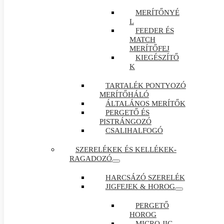
MERÍTŐNYÉ
L
FEEDER ÉS
MATCH
MERÍTŐFEJ
KIEGÉSZÍTŐ
K
TARTALÉK PONTYOZÓ
MERÍTŐHÁLÓ
ÁLTALÁNOS MERÍTŐK
PERGETŐ ÉS
PISTRÁNGOZÓ
CSALIHALFOGÓ
SZERELÉKEK ÉS KELLÉKEK-
RAGADOZÓ
HARCSÁZÓ SZERELÉK
JIGFEJEK & HOROG
PERGETŐ
HOROG
MICRO JIG