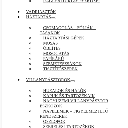
RÁGCSÁLÓIRTÁS ESZKÖZEI
VADRIASZTÓK
HÁZTARTÁS
CSOMAGOLÁS – FÓLIÁK –
TASAKOK
HÁZTARTÁSI GÉPEK
MOSÁS
ÖBLÍTÉS
MOSOGATÁS
PAPÍRÁRÚ
SZEMETESZSÁKOK
TISZTÍTÓSZEREK
VILLANYPÁSZTOROK
HUZALOK ÉS HÁLÓK
KAPUK ÉS TARTOZÉKAIK
NAGYÜZEMI VILLANYPÁSZTOR
ESZKÖZÖK
NAPELEMEK – FIGYELMEZTETŐ
RENDSZEREK
OSZLOPOK
SZERELÉSI TARTOZÉKOK