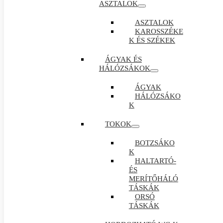
ASZTALOK
ASZTALOK
KAROSSZÉKE
K ÉS SZÉKEK
ÁGYAK ÉS
HÁLÓZSÁKOK
ÁGYAK
HÁLÓZSÁKO
K
TOKOK
BOTZSÁKO
K
HALTARTÓ-
ÉS
MERÍTŐHÁLÓ
TÁSKÁK
ORSÓ
TÁSKÁK