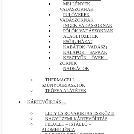
MELLÉNYEK
VADÁSZOKNAK
PULÓVEREK
VADÁSZOKNAK
INGEK VADÁSZOKNAK
PÓLÓK VADÁSZOKNAK
ALÁÖLTÖZETEK
ESŐRUHÁZAT
KABÁTOK (VADÁSZ)
KALAPOK – SAPKÁK
KESZTYŰK – ÖVEK –
ZOKNIK
NADRÁGOK
THERMACELL
SZÚNYOGRIASZTÓK
TRÓFEA ALÁTÉTEK
KÁRTEVŐIRTÁS
LÉGY ÉS ROVARIRTÁS ESZKÖZEI
NAGYÜZEMI KÁRTEVŐÍRTÁS
FELÜLET – ISTÁLLÓ –
ALOMHIGIÉNIA