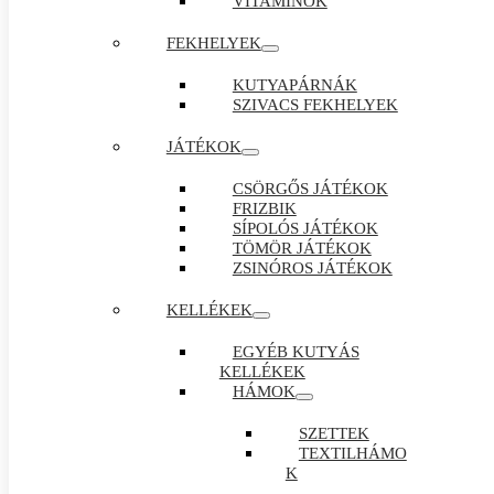
VITAMINOK
FEKHELYEK
KUTYAPÁRNÁK
SZIVACS FEKHELYEK
JÁTÉKOK
CSÖRGŐS JÁTÉKOK
FRIZBIK
SÍPOLÓS JÁTÉKOK
TÖMÖR JÁTÉKOK
ZSINÓROS JÁTÉKOK
KELLÉKEK
EGYÉB KUTYÁS
KELLÉKEK
HÁMOK
SZETTEK
TEXTILHÁMO
K