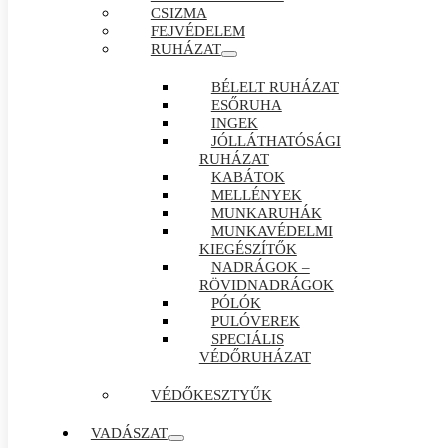
CSIZMA
FEJVÉDELEM
RUHÁZAT
BÉLELT RUHÁZAT
ESŐRUHA
INGEK
JÓLLÁTHATÓSÁGI
RUHÁZAT
KABÁTOK
MELLÉNYEK
MUNKARUHÁK
MUNKAVÉDELMI
KIEGÉSZÍTŐK
NADRÁGOK –
RÖVIDNADRÁGOK
PÓLÓK
PULÓVEREK
SPECIÁLIS
VÉDŐRUHÁZAT
VÉDŐKESZTYŰK
VADÁSZAT