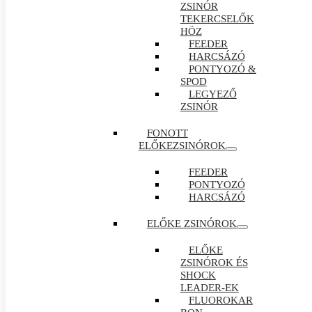
ZSINÓR
TEKERCSELŐK
HÖZ
FEEDER
HARCSÁZÓ
PONTYOZÓ &
SPOD
LEGYEZŐ
ZSINÓR
FONOTT
ELŐKEZSINÓROK
FEEDER
PONTYOZÓ
HARCSÁZÓ
ELŐKE ZSINÓROK
ELŐKE
ZSINÓROK ÉS
SHOCK
LEADER-EK
FLUOROKAR