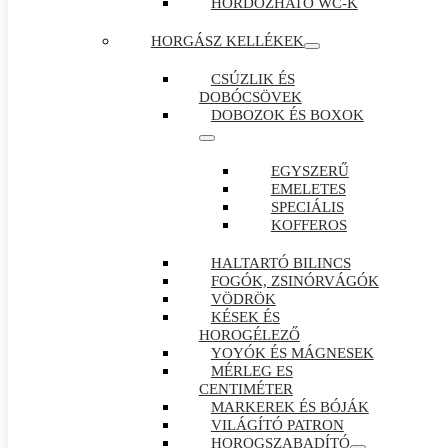
HORDOZHATÓ WC-K
HORGÁSZ KELLÉKEK
CSÚZLIK ÉS
DOBÓCSÖVEK
DOBOZOK ÉS BOXOK
EGYSZERŰ
EMELETES
SPECIÁLIS
KOFFEROS
HALTARTÓ BILINCS
FOGÓK, ZSINÓRVÁGÓK
VÖDRÖK
KÉSEK ÉS
HOROGÉLEZŐ
YOYÓK ÉS MÁGNESEK
MÉRLEG ES
CENTIMÉTER
MARKEREK ÉS BÓJÁK
VILÁGÍTÓ PATRON
HOROGSZABADÍTÓ