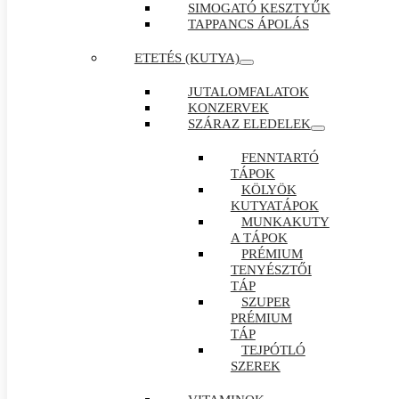
SIMOGATÓ KESZTYŰK
TAPPANCS ÁPOLÁS
ETETÉS (KUTYA)
JUTALOMFALATOK
KONZERVEK
SZÁRAZ ELEDELEK
FENNTARTÓ
TÁPOK
KÖLYÖK
KUTYATÁPOK
MUNKAKUTY
A TÁPOK
PRÉMIUM
TENYÉSZTŐI
TÁP
SZUPER
PRÉMIUM
TÁP
TEJPÓTLÓ
SZEREK