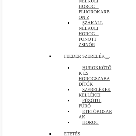
NÉLKÜLI
HOROG –
FLUOROKARB
ON Z
SZAKÁLL
NÉLKÜLI
HOROG –
FONOTT
ZSINÓR
FEEDER SZERELÉK
HUROKKÖTŐ
K ÉS
HOROGSZABA
DÍTÓK
SZERELÉKEK
KELLÉKEI
FŰZŐTŰ ,
FÚRÓ
ETETŐKOSAR
AK
HOROG
ETETÉS