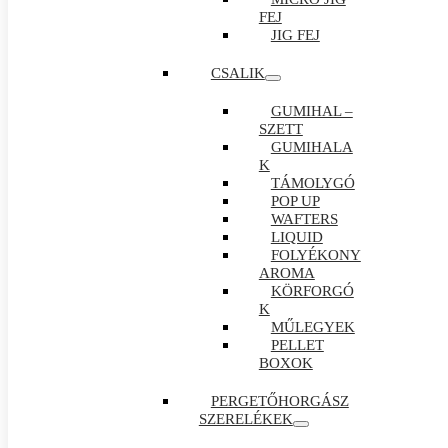
FEJ
JIG FEJ
CSALIK
GUMIHAL –
SZETT
GUMIHALA
K
TÁMOLYGÓ
POP UP
WAFTERS
LIQUID
FOLYÉKONY
AROMA
KÖRFORGÓ
K
MŰLEGYEK
PELLET
BOXOK
PERGETŐHORGÁSZ
SZERELÉKEK