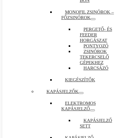
BON
MONOFIL ZSINÓROK –
FŐZSINÓROK
PERGETŐ- ÉS
FEEDER
HORGÁSZAT
PONTYOZÓ
ZSINÓROK
TEKERCSELŐ
GÉPEKHEZ
HARCSÁZÓ
KIEGÉSZÍTŐK
KAPÁSJELZŐK
ELEKTROMOS
KAPÁSJELZŐ
KAPÁSJELZŐ
SETT
KAPÁSJELZŐ