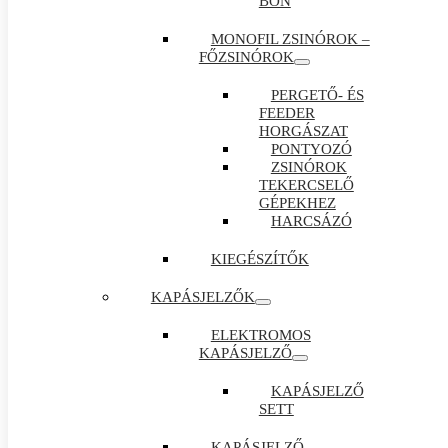
BON
MONOFIL ZSINÓROK –
FŐZSINÓROK
PERGETŐ- ÉS
FEEDER
HORGÁSZAT
PONTYOZÓ
ZSINÓROK
TEKERCSELŐ
GÉPEKHEZ
HARCSÁZÓ
KIEGÉSZÍTŐK
KAPÁSJELZŐK
ELEKTROMOS
KAPÁSJELZŐ
KAPÁSJELZŐ
SETT
KAPÁSJELZŐ