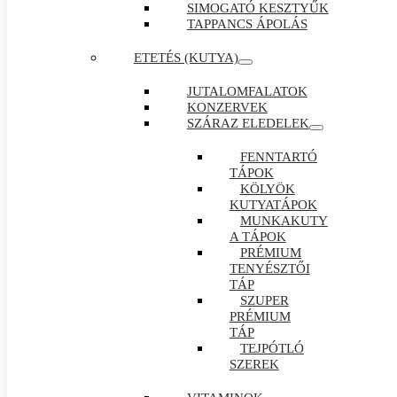
SIMOGATÓ KESZTYŰK
TAPPANCS ÁPOLÁS
ETETÉS (KUTYA)
JUTALOMFALATOK
KONZERVEK
SZÁRAZ ELEDELEK
FENNTARTÓ
TÁPOK
KÖLYÖK
KUTYATÁPOK
MUNKAKUTY
A TÁPOK
PRÉMIUM
TENYÉSZTŐI
TÁP
SZUPER
PRÉMIUM
TÁP
TEJPÓTLÓ
SZEREK