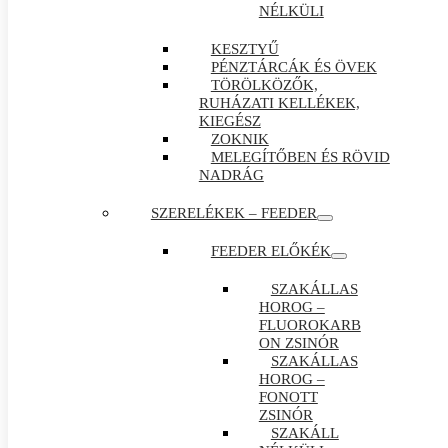
NÉLKÜLI
KESZTYŰ
PÉNZTÁRCÁK ÉS ÖVEK
TÖRÖLKÖZŐK,
RUHÁZATI KELLÉKEK,
KIEGÉSZ
ZOKNIK
MELEGÍTŐBEN ÉS RÖVID
NADRÁG
SZERELÉKEK – FEEDER
FEEDER ELŐKÉK
SZAKÁLLAS
HOROG –
FLUOROKARB
ON ZSINÓR
SZAKÁLLAS
HOROG –
FONOTT
ZSINÓR
SZAKÁLL