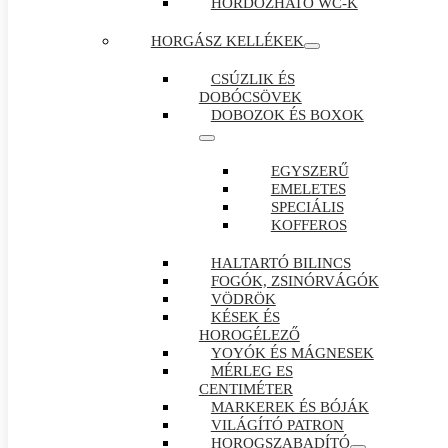
HORDOZHATÓ WC-K
HORGÁSZ KELLÉKEK
CSÚZLIK ÉS
DOBÓCSÖVEK
DOBOZOK ÉS BOXOK
EGYSZERŰ
EMELETES
SPECIÁLIS
KOFFEROS
HALTARTÓ BILINCS
FOGÓK, ZSINÓRVÁGÓK
VÖDRÖK
KÉSEK ÉS
HOROGÉLEZŐ
YOYÓK ÉS MÁGNESEK
MÉRLEG ES
CENTIMÉTER
MARKEREK ÉS BÓJÁK
VILÁGÍTÓ PATRON
HOROGSZABADÍTÓ