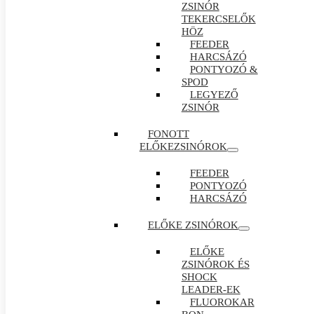
ZSINÓR
TEKERCSELŐK
HÖZ
FEEDER
HARCSÁZÓ
PONTYOZÓ &
SPOD
LEGYEZŐ
ZSINÓR
FONOTT
ELŐKEZSINÓROK
FEEDER
PONTYOZÓ
HARCSÁZÓ
ELŐKE ZSINÓROK
ELŐKE
ZSINÓROK ÉS
SHOCK
LEADER-EK
FLUOROKAR