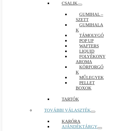
CSALIK
GUMIHAL –
SZETT
GUMIHALA
K
TÁMOLYGÓ
POP UP
WAFTERS
LIQUID
FOLYÉKONY
AROMA
KÖRFORGÓ
K
MŰLEGYEK
PELLET
BOXOK
TARTÓK
TOVÁBBI VÁLASZTÉK
KARÓRA
AJÁNDÉKTÁRGY