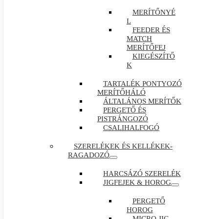
MERÍTŐNYÉ
L
FEEDER ÉS
MATCH
MERÍTŐFEJ
KIEGÉSZÍTŐ
K
TARTALÉK PONTYOZÓ
MERÍTŐHÁLÓ
ÁLTALÁNOS MERÍTŐK
PERGETŐ ÉS
PISTRÁNGOZÓ
CSALIHALFOGÓ
SZERELÉKEK ÉS KELLÉKEK-
RAGADOZÓ
HARCSÁZÓ SZERELÉK
JIGFEJEK & HOROG
PERGETŐ
HOROG
MICRO JIG