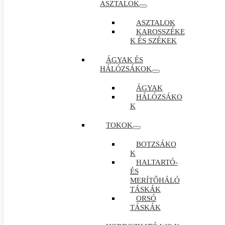
ASZTALOK
ASZTALOK
KAROSSZÉKE
K ÉS SZÉKEK
ÁGYAK ÉS
HÁLÓZSÁKOK
ÁGYAK
HÁLÓZSÁKO
K
TOKOK
BOTZSÁKO
K
HALTARTÓ-
ÉS
MERÍTŐHÁLÓ
TÁSKÁK
ORSÓ
TÁSKÁK