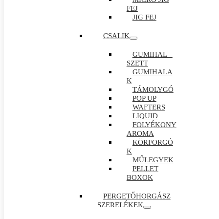
FEJ
JIG FEJ
CSALIK
GUMIHAL –
SZETT
GUMIHALA
K
TÁMOLYGÓ
POP UP
WAFTERS
LIQUID
FOLYÉKONY
AROMA
KÖRFORGÓ
K
MŰLEGYEK
PELLET
BOXOK
PERGETŐHORGÁSZ
SZERELÉKEK