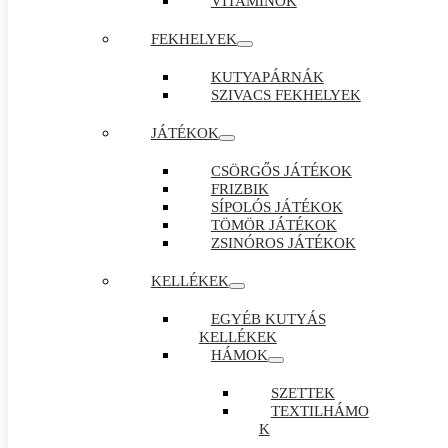
VITAMINOK
FEKHELYEK
KUTYAPÁRNÁK
SZIVACS FEKHELYEK
JÁTÉKOK
CSÖRGŐS JÁTÉKOK
FRIZBIK
SÍPOLÓS JÁTÉKOK
TÖMÖR JÁTÉKOK
ZSINÓROS JÁTÉKOK
KELLÉKEK
EGYÉB KUTYÁS
KELLÉKEK
HÁMOK
SZETTEK
TEXTILHÁMO
K