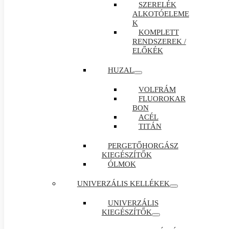
SZERELÉK
ALKOTÓELEME
K
KOMPLETT
RENDSZEREK /
ELŐKÉK
HUZAL
VOLFRÁM
FLUOROKAR
BON
ACÉL
TITÁN
PERGETŐHORGÁSZ
KIEGÉSZÍTŐK
ÓLMOK
UNIVERZÁLIS KELLÉKEK
UNIVERZÁLIS
KIEGÉSZÍTŐK