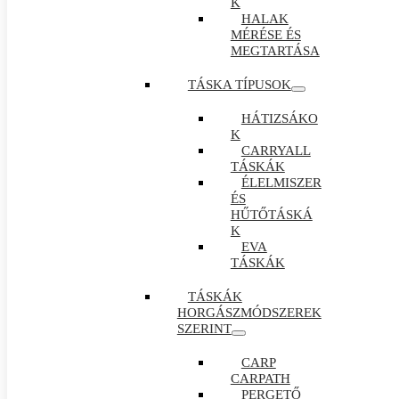
K
HALAK
MÉRÉSE ÉS
MEGTARTÁSA
TÁSKA TÍPUSOK
HÁTIZSÁKO
K
CARRYALL
TÁSKÁK
ÉLELMISZER
ÉS
HŰTŐTÁSKÁ
K
EVA
TÁSKÁK
TÁSKÁK
HORGÁSZMÓDSZEREK
SZERINT
CARP
CARPATH
PERGETŐ