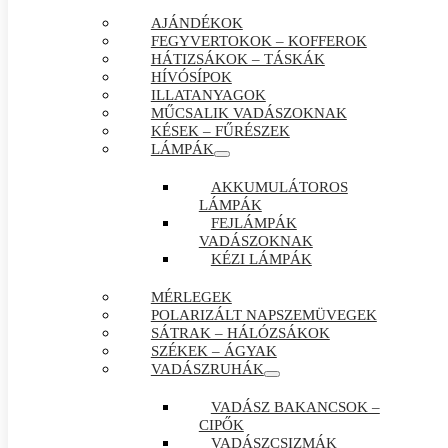
AJÁNDÉKOK
FEGYVERTOKOK – KOFFEROK
HÁTIZSÁKOK – TÁSKÁK
HÍVÓSÍPOK
ILLATANYAGOK
MŰCSALIK VADÁSZOKNAK
KÉSEK – FŰRÉSZEK
LÁMPÁK
AKKUMULÁTOROS
LÁMPÁK
FEJLÁMPÁK
VADÁSZOKNAK
KÉZI LÁMPÁK
MÉRLEGEK
POLARIZÁLT NAPSZEMÜVEGEK
SÁTRAK – HÁLÓZSÁKOK
SZÉKEK – ÁGYAK
VADÁSZRUHÁK
VADÁSZ BAKANCSOK –
CIPŐK
VADÁSZCSIZMÁK