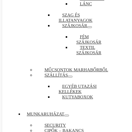
LÁNC
SZAG ÉS
ILLATANYAGOK
SZÁJKOSÁR
FÉM
SZÁJKOSÁR
TEXTIL
SZÁJKOSÁR
MŰCSONTOK MARHABŐRBŐL
SZÁLLÍTÁS
EGYÉB UTAZÁSI
KELLÉKEK
KUTYABOXOK
MUNKARUHÁZAT
SECURITY
CIPŐK – BAKANCS