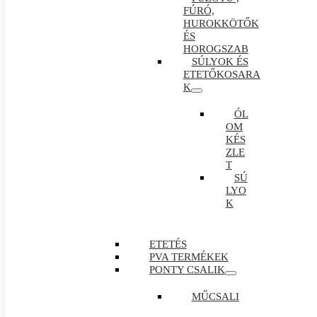
FÚRÓ,
HUROKKÖTŐK
ÉS
HOROGSZAB
SÚLYOK ÉS
ETETŐKOSARA
K
ÓL
OM
KÉS
ZLE
T
SÚ
LYO
K
ETETÉS
PVA TERMÉKEK
PONTY CSALIK
MŰCSALI