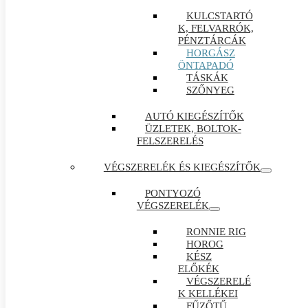
KULCSTARTÓ
K, FELVARRÓK,
PÉNZTÁRCÁK
HORGÁSZ
ÖNTAPADÓ
TÁSKÁK
SZŐNYEG
AUTÓ KIEGÉSZÍTŐK
ÜZLETEK, BOLTOK-
FELSZERELÉS
VÉGSZERELÉK ÉS KIEGÉSZÍTŐK
PONTYOZÓ
VÉGSZERELÉK
RONNIE RIG
HOROG
KÉSZ
ELŐKÉK
VÉGSZERELÉ
K KELLÉKEI
FŰZŐTŰ ,