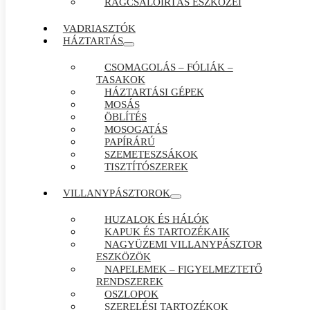
RÁGCSÁLÓIRTÁS ESZKÖZEI
VADRIASZTÓK
HÁZTARTÁS
CSOMAGOLÁS – FÓLIÁK –
TASAKOK
HÁZTARTÁSI GÉPEK
MOSÁS
ÖBLÍTÉS
MOSOGATÁS
PAPÍRÁRÚ
SZEMETESZSÁKOK
TISZTÍTÓSZEREK
VILLANYPÁSZTOROK
HUZALOK ÉS HÁLÓK
KAPUK ÉS TARTOZÉKAIK
NAGYÜZEMI VILLANYPÁSZTOR
ESZKÖZÖK
NAPELEMEK – FIGYELMEZTETŐ
RENDSZEREK
OSZLOPOK
SZERELÉSI TARTOZÉKOK