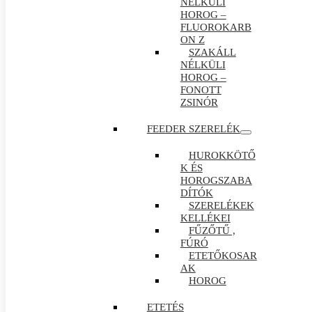
NÉLKÜLI
HOROG –
FLUOROKARB
ON Z
SZAKÁLL
NÉLKÜLI
HOROG –
FONOTT
ZSINÓR
FEEDER SZERELÉK
HUROKKÖTŐ
K ÉS
HOROGSZABA
DÍTÓK
SZERELÉKEK
KELLÉKEI
FŰZŐTŰ ,
FÚRÓ
ETETŐKOSAR
AK
HOROG
ETETÉS