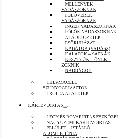
MELLÉNYEK
VADÁSZOKNAK
PULÓVEREK
VADÁSZOKNAK
INGEK VADÁSZOKNAK
PÓLÓK VADÁSZOKNAK
ALÁÖLTÖZETEK
ESŐRUHÁZAT
KABÁTOK (VADÁSZ)
KALAPOK – SAPKÁK
KESZTYŰK – ÖVEK –
ZOKNIK
NADRÁGOK
THERMACELL
SZÚNYOGRIASZTÓK
TRÓFEA ALÁTÉTEK
KÁRTEVŐIRTÁS
LÉGY ÉS ROVARIRTÁS ESZKÖZEI
NAGYÜZEMI KÁRTEVŐÍRTÁS
FELÜLET – ISTÁLLÓ –
ALOMHIGIÉNIA