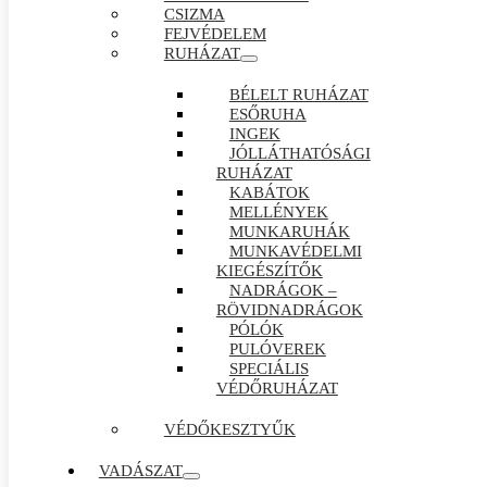
CSIZMA
FEJVÉDELEM
RUHÁZAT
BÉLELT RUHÁZAT
ESŐRUHA
INGEK
JÓLLÁTHATÓSÁGI
RUHÁZAT
KABÁTOK
MELLÉNYEK
MUNKARUHÁK
MUNKAVÉDELMI
KIEGÉSZÍTŐK
NADRÁGOK –
RÖVIDNADRÁGOK
PÓLÓK
PULÓVEREK
SPECIÁLIS
VÉDŐRUHÁZAT
VÉDŐKESZTYŰK
VADÁSZAT