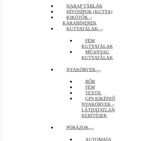
HARAP TÁBLÁK
HÍVÓSÍPOK (KUTYA)
KIKÖTŐK –
KARABÍNEREK
KUTYATÁLAK
FÉM
KUTYATÁLAK
MŰANYAG
KUTYATÁLAK
NYAKÖRVEK
BŐR
FÉM
TEXTIL
GPS KIKÉPZŐ
NYAKÖRVEK –
LÁTHATATLAN
KERÍTÉSEK
PÓRÁZOK
AUTOMATA