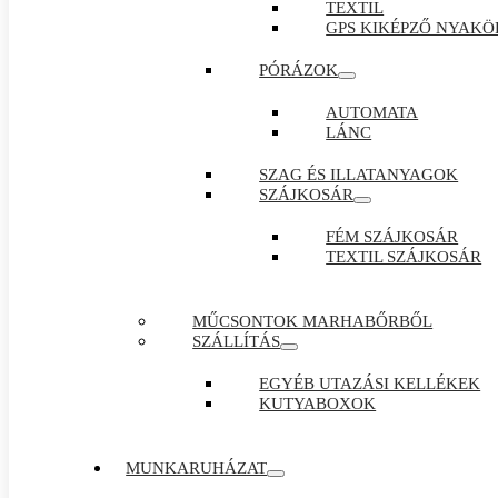
TEXTIL
GPS KIKÉPZŐ NYAKÖ
PÓRÁZOK
AUTOMATA
LÁNC
SZAG ÉS ILLATANYAGOK
SZÁJKOSÁR
FÉM SZÁJKOSÁR
TEXTIL SZÁJKOSÁR
MŰCSONTOK MARHABŐRBŐL
SZÁLLÍTÁS
EGYÉB UTAZÁSI KELLÉKEK
KUTYABOXOK
MUNKARUHÁZAT