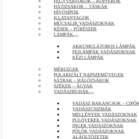
FEGYVERTOKOK – KOFFEROK
HÁTIZSÁKOK – TÁSKÁK
HÍVÓSÍPOK
ILLATANYAGOK
MŰCSALIK VADÁSZOKNAK
KÉSEK – FŰRÉSZEK
LÁMPÁK
AKKUMULÁTOROS LÁMPÁK
FEJLÁMPÁK VADÁSZOKNAK
KÉZI LÁMPÁK
MÉRLEGEK
POLARIZÁLT NAPSZEMÜVEGEK
SÁTRAK – HÁLÓZSÁKOK
SZÉKEK – ÁGYAK
VADÁSZRUHÁK
VADÁSZ BAKANCSOK – CIPŐ
VADÁSZCSIZMÁK
MELLÉNYEK VADÁSZOKNAK
PULÓVEREK VADÁSZOKNAK
INGEK VADÁSZOKNAK
PÓLÓK VADÁSZOKNAK
ALÁÖLTÖZETEK