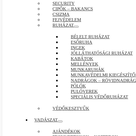
SECURITY
CIPŐK – BAKANCS
CSIZMA
FEJVÉDELEM
RUHÁZAT
BÉLELT RUHÁZAT
ESŐRUHA
INGEK
JÓLLÁTHATÓSÁGI RUHÁZAT
KABÁTOK
MELLÉNYEK
MUNKARUHÁK
MUNKAVÉDELMI KIEGÉSZÍTŐ
NADRÁGOK – RÖVIDNADRÁ
PÓLÓK
PULÓVEREK
SPECIÁLIS VÉDŐRUHÁZAT
VÉDŐKESZTYŰK
VADÁSZAT
AJÁNDÉKOK