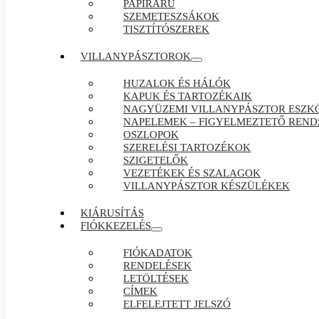
PAPÍRÁRÚ
SZEMETESZSÁKOK
TISZTÍTÓSZEREK
VILLANYPÁSZTOROK
HUZALOK ÉS HÁLÓK
KAPUK ÉS TARTOZÉKAIK
NAGYÜZEMI VILLANYPÁSZTOR ESZK
NAPELEMEK – FIGYELMEZTETŐ REND
OSZLOPOK
SZERELÉSI TARTOZÉKOK
SZIGETELŐK
VEZETÉKEK ÉS SZALAGOK
VILLANYPÁSZTOR KÉSZÜLÉKEK
KIÁRUSÍTÁS
FIÓKKEZELÉS
FIÓKADATOK
RENDELÉSEK
LETÖLTÉSEK
CÍMEK
ELFELEJTETT JELSZÓ