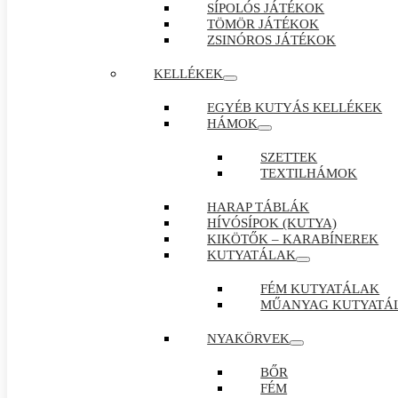
SÍPOLÓS JÁTÉKOK
TÖMÖR JÁTÉKOK
ZSINÓROS JÁTÉKOK
KELLÉKEK
EGYÉB KUTYÁS KELLÉKEK
HÁMOK
SZETTEK
TEXTILHÁMOK
HARAP TÁBLÁK
HÍVÓSÍPOK (KUTYA)
KIKÖTŐK – KARABÍNEREK
KUTYATÁLAK
FÉM KUTYATÁLAK
MŰANYAG KUTYATÁ
NYAKÖRVEK
BŐR
FÉM