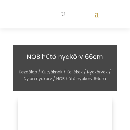
NOB hűtő nyakörv 66cm
Kezdőlap
/
Kutyáknak
/
Kellékek
/
Nyakörvek
/
Nylon nyakörv
/ NOB hűtő nyakörv 66cm