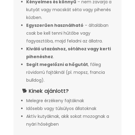
Kényelmes és könnyű
– nem zavarja a
kutyát vagy macskát séta vagy pihenés
közben.
Egyszerűen használható
– általában
csak be kell tenni hűtőbe vagy
fagyasztóba, majd feladni az állatra.
Kiváló utazáshoz, sétához vagy kerti
pihenéshez
.
Segít megelőzni a hőgutát
, főleg
rövidorrú fajtáknál (pl. mopsz, francia
bulldog).
🐕 Kinek ajánlott?
Melegre érzékeny fajtáknak
Idősebb vagy túlsúlyos állatoknak
Aktív kutyáknak, akik sokat mozognak a
nyári hőségben