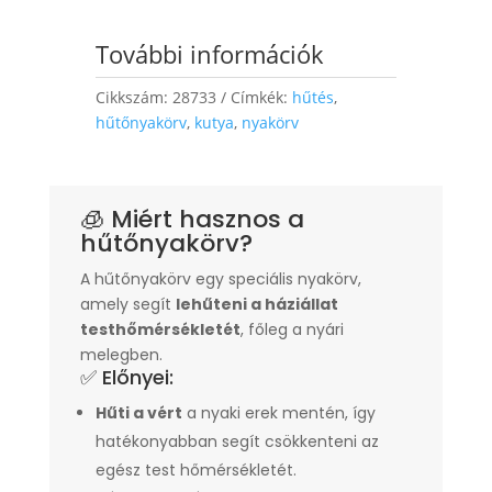
További információk
Cikkszám:
28733
Címkék:
hűtés
,
hűtőnyakörv
,
kutya
,
nyakörv
🧊 Miért hasznos a
hűtőnyakörv?
A hűtőnyakörv egy speciális nyakörv,
amely segít
lehűteni a háziállat
testhőmérsékletét
, főleg a nyári
melegben.
✅ Előnyei:
Hűti a vért
a nyaki erek mentén, így
hatékonyabban segít csökkenteni az
egész test hőmérsékletét.