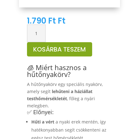
1.790
Ft
Ft
NOB
hűtő
nyakörv
KOSÁRBA TESZEM
66cm
mennyiség
🧊 Miért hasznos a
hűtőnyakörv?
A hűtőnyakörv egy speciális nyakörv,
amely segít
lehűteni a háziállat
testhőmérsékletét
, főleg a nyári
melegben.
✅ Előnyei:
Hűti a vért
a nyaki erek mentén, így
hatékonyabban segít csökkenteni az
egész test hőmérsékletét.