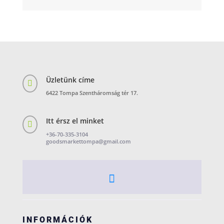
Üzletünk címe

6422 Tompa Szentháromság tér 17.
Itt érsz el minket

+36-70-335-3104
goodsmarkettompa@gmail.com
INFORMÁCIÓK