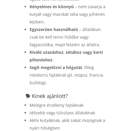
Kényelmes és könnyű
– nem zavarja a
kutyát vagy macskát séta vagy pihenés
közben.
Egyszerűen használható
– általában
csak be kell tenni hűtőbe vagy
fagyasztóba, majd feladni az állatra.
Kiváló utazáshoz, sétához vagy kerti
pihenéshez
.
Segít megelőzni a hőgutát
, főleg
rövidorrú fajtáknál (pl. mopsz, francia
bulldog).
🐕 Kinek ajánlott?
Melegre érzékeny fajtáknak
Idősebb vagy túlsúlyos állatoknak
Aktív kutyáknak, akik sokat mozognak a
nyári hőségben