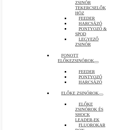
ZSINÓR
TEKERCSELŐK
HÖZ
FEEDER
HARCSÁZÓ
PONTYOZÓ &
SPOD
LEGYEZŐ
ZSINÓR
FONOTT
ELŐKEZSINÓROK
FEEDER
PONTYOZÓ
HARCSÁZÓ
ELŐKE ZSINÓROK
ELŐKE
ZSINÓROK ÉS
SHOCK
LEADER-EK
FLUOROKAR