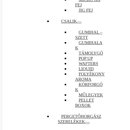
FEJ
JIG FEJ
CSALIK
GUMIHAL –
SZETT
GUMIHALA
K
TÁMOLYGÓ
POP UP
WAFTERS
LIQUID
FOLYÉKONY
AROMA
KÖRFORGÓ
K
MŰLEGYEK
PELLET
BOXOK
PERGETŐHORGÁSZ
SZERELÉKEK