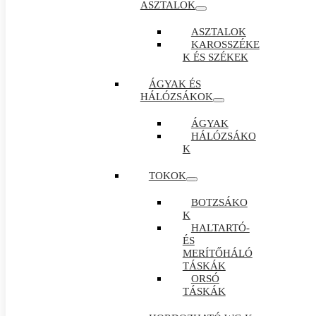
ASZTALOK
ASZTALOK
KAROSSZÉKE
K ÉS SZÉKEK
ÁGYAK ÉS
HÁLÓZSÁKOK
ÁGYAK
HÁLÓZSÁKO
K
TOKOK
BOTZSÁKO
K
HALTARTÓ-
ÉS
MERÍTŐHÁLÓ
TÁSKÁK
ORSÓ
TÁSKÁK