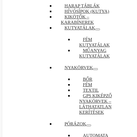
HARAP TÁBLÁK
HÍVÓSÍPOK (KUTYA)
KIKÖTŐK –
KARABÍNEREK
KUTYATÁLAK
FÉM
KUTYATÁLAK
MŰANYAG
KUTYATÁLAK
NYAKÖRVEK
BŐR
FÉM
TEXTIL
GPS KIKÉPZŐ
NYAKÖRVEK –
LÁTHATATLAN
KERÍTÉSEK
PÓRÁZOK
AUTOMATA