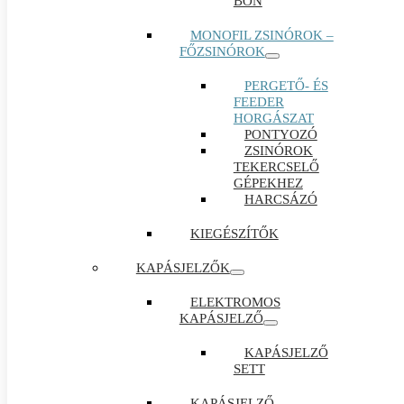
BON
MONOFIL ZSINÓROK –
FŐZSINÓROK
PERGETŐ- ÉS
FEEDER
HORGÁSZAT
PONTYOZÓ
ZSINÓROK
TEKERCSELŐ
GÉPEKHEZ
HARCSÁZÓ
KIEGÉSZÍTŐK
KAPÁSJELZŐK
ELEKTROMOS
KAPÁSJELZŐ
KAPÁSJELZŐ
SETT
KAPÁSJELZŐ