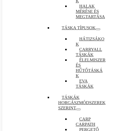
K
HALAK
MÉRÉSE ÉS
MEGTARTÁSA
TÁSKA TÍPUSOK
HÁTIZSÁKO
K
CARRYALL
TÁSKÁK
ÉLELMISZER
ÉS
HŰTŐTÁSKÁ
K
EVA
TÁSKÁK
TÁSKÁK
HORGÁSZMÓDSZEREK
SZERINT
CARP
CARPATH
PERGETŐ