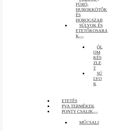
FÚRÓ,
HUROKKÖTŐK
ÉS
HOROGSZAB
SÚLYOK ÉS
ETETŐKOSARA
K
ÓL
OM
KÉS
ZLE
T
SÚ
LYO
K
ETETÉS
PVA TERMÉKEK
PONTY CSALIK
MŰCSALI