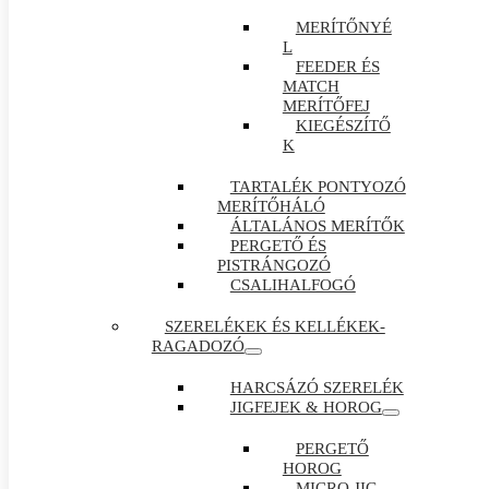
MERÍTŐNYÉ
L
FEEDER ÉS
MATCH
MERÍTŐFEJ
KIEGÉSZÍTŐ
K
TARTALÉK PONTYOZÓ
MERÍTŐHÁLÓ
ÁLTALÁNOS MERÍTŐK
PERGETŐ ÉS
PISTRÁNGOZÓ
CSALIHALFOGÓ
SZERELÉKEK ÉS KELLÉKEK-
RAGADOZÓ
HARCSÁZÓ SZERELÉK
JIGFEJEK & HOROG
PERGETŐ
HOROG
MICRO JIG