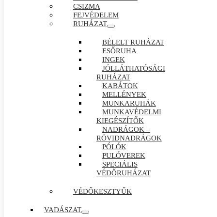
CSIZMA
FEJVÉDELEM
RUHÁZAT
BÉLELT RUHÁZAT
ESŐRUHA
INGEK
JÓLLÁTHATÓSÁGI
RUHÁZAT
KABÁTOK
MELLÉNYEK
MUNKARUHÁK
MUNKAVÉDELMI
KIEGÉSZÍTŐK
NADRÁGOK –
RÖVIDNADRÁGOK
PÓLÓK
PULÓVEREK
SPECIÁLIS
VÉDŐRUHÁZAT
VÉDŐKESZTYŰK
VADÁSZAT