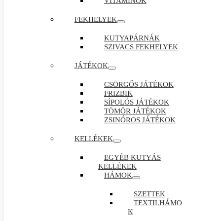
VITAMINOK
FEKHELYEK
KUTYAPÁRNÁK
SZIVACS FEKHELYEK
JÁTÉKOK
CSÖRGŐS JÁTÉKOK
FRIZBIK
SÍPOLÓS JÁTÉKOK
TÖMÖR JÁTÉKOK
ZSINÓROS JÁTÉKOK
KELLÉKEK
EGYÉB KUTYÁS
KELLÉKEK
HÁMOK
SZETTEK
TEXTILHÁMO
K