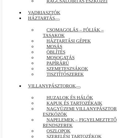
RÁGCSÁLÓIRTÁS ESZKÖZEI
VADRIASZTÓK
HÁZTARTÁS
CSOMAGOLÁS – FÓLIÁK –
TASAKOK
HÁZTARTÁSI GÉPEK
MOSÁS
ÖBLÍTÉS
MOSOGATÁS
PAPÍRÁRÚ
SZEMETESZSÁKOK
TISZTÍTÓSZEREK
VILLANYPÁSZTOROK
HUZALOK ÉS HÁLÓK
KAPUK ÉS TARTOZÉKAIK
NAGYÜZEMI VILLANYPÁSZTOR
ESZKÖZÖK
NAPELEMEK – FIGYELMEZTETŐ
RENDSZEREK
OSZLOPOK
SZERELÉSI TARTOZÉKOK