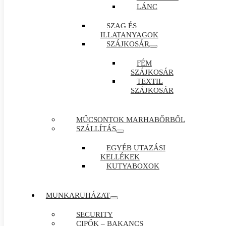
LÁNC
SZAG ÉS
ILLATANYAGOK
SZÁJKOSÁR
FÉM
SZÁJKOSÁR
TEXTIL
SZÁJKOSÁR
MŰCSONTOK MARHABŐRBŐL
SZÁLLÍTÁS
EGYÉB UTAZÁSI
KELLÉKEK
KUTYABOXOK
MUNKARUHÁZAT
SECURITY
CIPŐK – BAKANCS