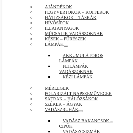
AJÁNDÉKOK
FEGYVERTOKOK – KOFFEROK
HÁTIZSÁKOK – TÁSKÁK
HÍVÓSÍPOK
ILLATANYAGOK
MŰCSALIK VADÁSZOKNAK
KÉSEK – FŰRÉSZEK
LÁMPÁK
AKKUMULÁTOROS
LÁMPÁK
FEJLÁMPÁK
VADÁSZOKNAK
KÉZI LÁMPÁK
MÉRLEGEK
POLARIZÁLT NAPSZEMÜVEGEK
SÁTRAK – HÁLÓZSÁKOK
SZÉKEK – ÁGYAK
VADÁSZRUHÁK
VADÁSZ BAKANCSOK –
CIPŐK
VADÁSZCSIZMÁK