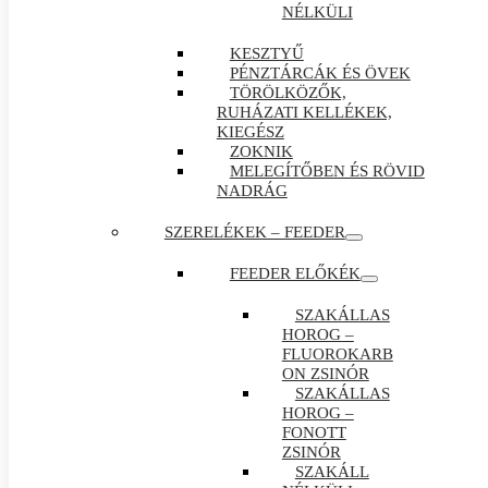
NÉLKÜLI
KESZTYŰ
PÉNZTÁRCÁK ÉS ÖVEK
TÖRÖLKÖZŐK,
RUHÁZATI KELLÉKEK,
KIEGÉSZ
ZOKNIK
MELEGÍTŐBEN ÉS RÖVID
NADRÁG
SZERELÉKEK – FEEDER
FEEDER ELŐKÉK
SZAKÁLLAS
HOROG –
FLUOROKARB
ON ZSINÓR
SZAKÁLLAS
HOROG –
FONOTT
ZSINÓR
SZAKÁLL