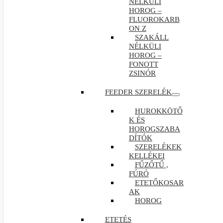
NÉLKÜLI
HOROG –
FLUOROKARB
ON Z
SZAKÁLL
NÉLKÜLI
HOROG –
FONOTT
ZSINÓR
FEEDER SZERELÉK
HUROKKÖTŐ
K ÉS
HOROGSZABA
DÍTÓK
SZERELÉKEK
KELLÉKEI
FŰZŐTŰ ,
FÚRÓ
ETETŐKOSAR
AK
HOROG
ETETÉS