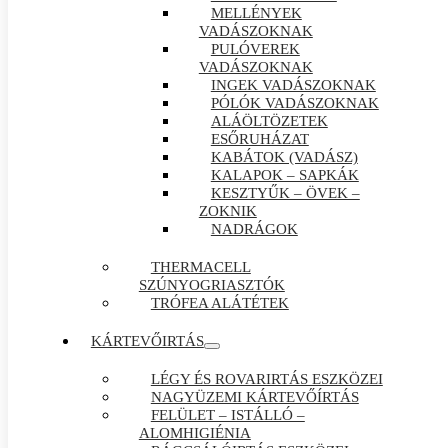
MELLÉNYEK
VADÁSZOKNAK
PULÓVEREK
VADÁSZOKNAK
INGEK VADÁSZOKNAK
PÓLÓK VADÁSZOKNAK
ALÁÖLTÖZETEK
ESŐRUHÁZAT
KABÁTOK (VADÁSZ)
KALAPOK – SAPKÁK
KESZTYŰK – ÖVEK –
ZOKNIK
NADRÁGOK
THERMACELL
SZÚNYOGRIASZTÓK
TRÓFEA ALÁTÉTEK
KÁRTEVŐIRTÁS
LÉGY ÉS ROVARIRTÁS ESZKÖZEI
NAGYÜZEMI KÁRTEVŐÍRTÁS
FELÜLET – ISTÁLLÓ –
ALOMHIGIÉNIA