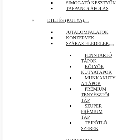
SIMOGATÓ KESZTYŰK
TAPPANCS ÁPOLÁS
ETETÉS (KUTYA)
JUTALOMFALATOK
KONZERVEK
SZÁRAZ ELEDELEK
FENNTARTÓ
TÁPOK
KÖLYÖK
KUTYATÁPOK
MUNKAKUTY
A TÁPOK
PRÉMIUM
TENYÉSZTŐI
TÁP
SZUPER
PRÉMIUM
TÁP
TEJPÓTLÓ
SZEREK