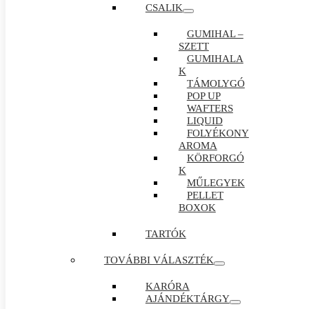
CSALIK
GUMIHAL –
SZETT
GUMIHALA
K
TÁMOLYGÓ
POP UP
WAFTERS
LIQUID
FOLYÉKONY
AROMA
KÖRFORGÓ
K
MŰLEGYEK
PELLET
BOXOK
TARTÓK
TOVÁBBI VÁLASZTÉK
KARÓRA
AJÁNDÉKTÁRGY