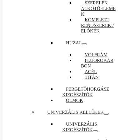
SZERELÉK
ALKOTÓELEME
K
KOMPLETT
RENDSZEREK /
ELŐKÉK
HUZAL
VOLFRÁM
FLUOROKAR
BON
ACÉL
TITÁN
PERGETŐHORGÁSZ
KIEGÉSZÍTŐK
ÓLMOK
UNIVERZÁLIS KELLÉKEK
UNIVERZÁLIS
KIEGÉSZÍTŐK