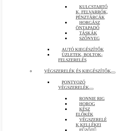
KULCSTARTÓ
K, FELVARRÓK,
PÉNZTÁRCÁK
HORGÁSZ
ÖNTAPADÓ
TÁSKÁK
SZŐNYEG
AUTÓ KIEGÉSZÍTŐK
ÜZLETEK, BOLTOK-
FELSZERELÉS
VÉGSZERELÉK ÉS KIEGÉSZÍTŐK
PONTYOZÓ
VÉGSZERELÉK
RONNIE RIG
HOROG
KÉSZ
ELŐKÉK
VÉGSZERELÉ
K KELLÉKEI
FŰZŐTŰ ,