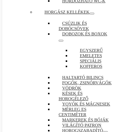
HORDOZHATÓ WC-K
HORGÁSZ KELLÉKEK
CSÚZLIK ÉS
DOBÓCSÖVEK
DOBOZOK ÉS BOXOK
EGYSZERŰ
EMELETES
SPECIÁLIS
KOFFEROS
HALTARTÓ BILINCS
FOGÓK, ZSINÓRVÁGÓK
VÖDRÖK
KÉSEK ÉS
HOROGÉLEZŐ
YOYÓK ÉS MÁGNESEK
MÉRLEG ES
CENTIMÉTER
MARKEREK ÉS BÓJÁK
VILÁGÍTÓ PATRON
HOROGSZABADÍTÓ