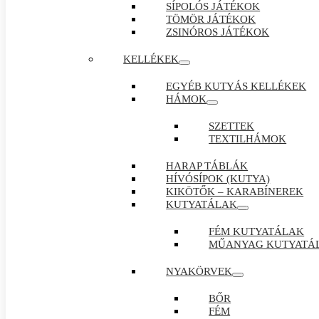
SÍPOLÓS JÁTÉKOK
TÖMÖR JÁTÉKOK
ZSINÓROS JÁTÉKOK
KELLÉKEK
EGYÉB KUTYÁS KELLÉKEK
HÁMOK
SZETTEK
TEXTILHÁMOK
HARAP TÁBLÁK
HÍVÓSÍPOK (KUTYA)
KIKÖTŐK – KARABÍNEREK
KUTYATÁLAK
FÉM KUTYATÁLAK
MŰANYAG KUTYATÁ
NYAKÖRVEK
BŐR
FÉM