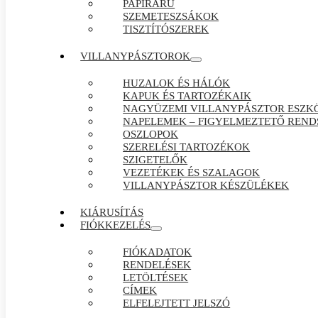
PAPÍRÁRÚ
SZEMETESZSÁKOK
TISZTÍTÓSZEREK
VILLANYPÁSZTOROK
HUZALOK ÉS HÁLÓK
KAPUK ÉS TARTOZÉKAIK
NAGYÜZEMI VILLANYPÁSZTOR ESZK
NAPELEMEK – FIGYELMEZTETŐ REND
OSZLOPOK
SZERELÉSI TARTOZÉKOK
SZIGETELŐK
VEZETÉKEK ÉS SZALAGOK
VILLANYPÁSZTOR KÉSZÜLÉKEK
KIÁRUSÍTÁS
FIÓKKEZELÉS
FIÓKADATOK
RENDELÉSEK
LETÖLTÉSEK
CÍMEK
ELFELEJTETT JELSZÓ