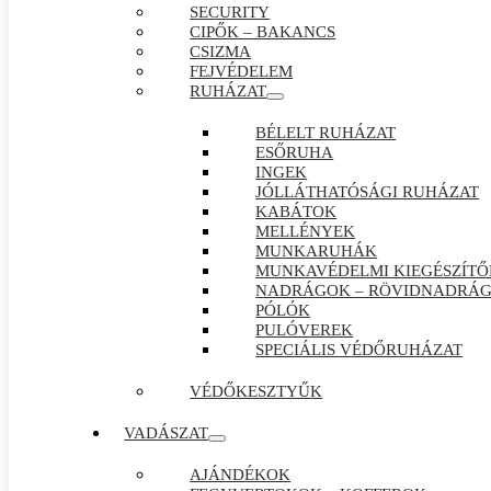
SECURITY
CIPŐK – BAKANCS
CSIZMA
FEJVÉDELEM
RUHÁZAT
BÉLELT RUHÁZAT
ESŐRUHA
INGEK
JÓLLÁTHATÓSÁGI RUHÁZAT
KABÁTOK
MELLÉNYEK
MUNKARUHÁK
MUNKAVÉDELMI KIEGÉSZÍTŐ
NADRÁGOK – RÖVIDNADRÁ
PÓLÓK
PULÓVEREK
SPECIÁLIS VÉDŐRUHÁZAT
VÉDŐKESZTYŰK
VADÁSZAT
AJÁNDÉKOK