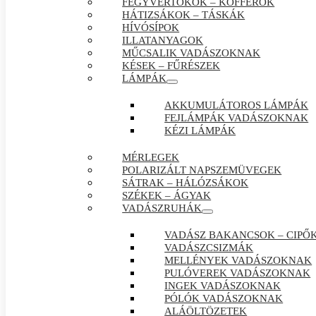
FEGYVERTOKOK – KOFFEROK
HÁTIZSÁKOK – TÁSKÁK
HÍVÓSÍPOK
ILLATANYAGOK
MŰCSALIK VADÁSZOKNAK
KÉSEK – FŰRÉSZEK
LÁMPÁK
AKKUMULÁTOROS LÁMPÁK
FEJLÁMPÁK VADÁSZOKNAK
KÉZI LÁMPÁK
MÉRLEGEK
POLARIZÁLT NAPSZEMÜVEGEK
SÁTRAK – HÁLÓZSÁKOK
SZÉKEK – ÁGYAK
VADÁSZRUHÁK
VADÁSZ BAKANCSOK – CIPŐ
VADÁSZCSIZMÁK
MELLÉNYEK VADÁSZOKNAK
PULÓVEREK VADÁSZOKNAK
INGEK VADÁSZOKNAK
PÓLÓK VADÁSZOKNAK
ALÁÖLTÖZETEK