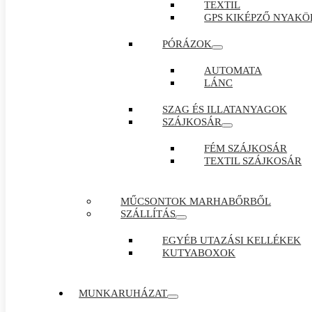
TEXTIL
GPS KIKÉPZŐ NYAKÖ
PÓRÁZOK
AUTOMATA
LÁNC
SZAG ÉS ILLATANYAGOK
SZÁJKOSÁR
FÉM SZÁJKOSÁR
TEXTIL SZÁJKOSÁR
MŰCSONTOK MARHABŐRBŐL
SZÁLLÍTÁS
EGYÉB UTAZÁSI KELLÉKEK
KUTYABOXOK
MUNKARUHÁZAT