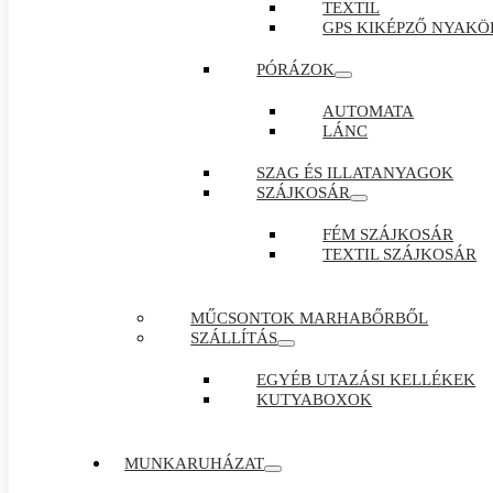
TEXTIL
GPS KIKÉPZŐ NYAKÖ
PÓRÁZOK
AUTOMATA
LÁNC
SZAG ÉS ILLATANYAGOK
SZÁJKOSÁR
FÉM SZÁJKOSÁR
TEXTIL SZÁJKOSÁR
MŰCSONTOK MARHABŐRBŐL
SZÁLLÍTÁS
EGYÉB UTAZÁSI KELLÉKEK
KUTYABOXOK
MUNKARUHÁZAT