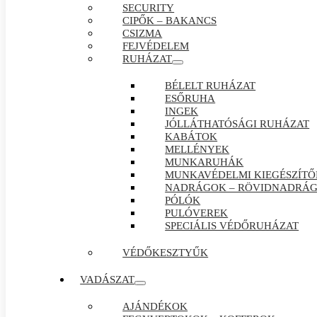
SECURITY
CIPŐK – BAKANCS
CSIZMA
FEJVÉDELEM
RUHÁZAT
BÉLELT RUHÁZAT
ESŐRUHA
INGEK
JÓLLÁTHATÓSÁGI RUHÁZAT
KABÁTOK
MELLÉNYEK
MUNKARUHÁK
MUNKAVÉDELMI KIEGÉSZÍTŐ
NADRÁGOK – RÖVIDNADRÁ
PÓLÓK
PULÓVEREK
SPECIÁLIS VÉDŐRUHÁZAT
VÉDŐKESZTYŰK
VADÁSZAT
AJÁNDÉKOK