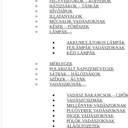
FEGYVERTOKOK – KOFFEROK
HÁTIZSÁKOK – TÁSKÁK
HÍVÓSÍPOK
ILLATANYAGOK
MŰCSALIK VADÁSZOKNAK
KÉSEK – FŰRÉSZEK
LÁMPÁK
AKKUMULÁTOROS LÁMPÁK
FEJLÁMPÁK VADÁSZOKNAK
KÉZI LÁMPÁK
MÉRLEGEK
POLARIZÁLT NAPSZEMÜVEGEK
SÁTRAK – HÁLÓZSÁKOK
SZÉKEK – ÁGYAK
VADÁSZRUHÁK
VADÁSZ BAKANCSOK – CIPŐ
VADÁSZCSIZMÁK
MELLÉNYEK VADÁSZOKNAK
PULÓVEREK VADÁSZOKNAK
INGEK VADÁSZOKNAK
PÓLÓK VADÁSZOKNAK
ALÁÖLTÖZETEK