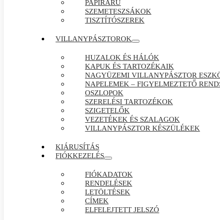
PAPÍRÁRÚ
SZEMETESZSÁKOK
TISZTÍTÓSZEREK
VILLANYPÁSZTOROK
HUZALOK ÉS HÁLÓK
KAPUK ÉS TARTOZÉKAIK
NAGYÜZEMI VILLANYPÁSZTOR ESZK
NAPELEMEK – FIGYELMEZTETŐ REND
OSZLOPOK
SZERELÉSI TARTOZÉKOK
SZIGETELŐK
VEZETÉKEK ÉS SZALAGOK
VILLANYPÁSZTOR KÉSZÜLÉKEK
KIÁRUSÍTÁS
FIÓKKEZELÉS
FIÓKADATOK
RENDELÉSEK
LETÖLTÉSEK
CÍMEK
ELFELEJTETT JELSZÓ