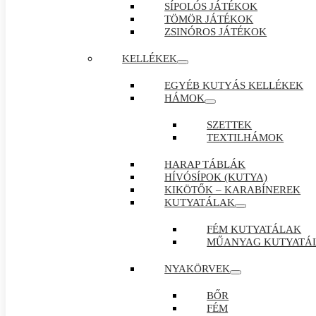
SÍPOLÓS JÁTÉKOK
TÖMÖR JÁTÉKOK
ZSINÓROS JÁTÉKOK
KELLÉKEK
EGYÉB KUTYÁS KELLÉKEK
HÁMOK
SZETTEK
TEXTILHÁMOK
HARAP TÁBLÁK
HÍVÓSÍPOK (KUTYA)
KIKÖTŐK – KARABÍNEREK
KUTYATÁLAK
FÉM KUTYATÁLAK
MŰANYAG KUTYATÁ
NYAKÖRVEK
BŐR
FÉM