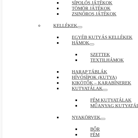
SÍPOLÓS JÁTÉKOK
TÖMÖR JÁTÉKOK
ZSINÓROS JÁTÉKOK
KELLÉKEK
EGYÉB KUTYÁS KELLÉKEK
HÁMOK
SZETTEK
TEXTILHÁMOK
HARAP TÁBLÁK
HÍVÓSÍPOK (KUTYA)
KIKÖTŐK – KARABÍNEREK
KUTYATÁLAK
FÉM KUTYATÁLAK
MŰANYAG KUTYATÁ
NYAKÖRVEK
BŐR
FÉM