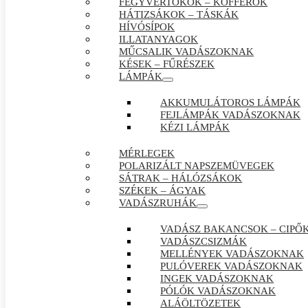
FEGYVERTOKOK – KOFFEROK
HÁTIZSÁKOK – TÁSKÁK
HÍVÓSÍPOK
ILLATANYAGOK
MŰCSALIK VADÁSZOKNAK
KÉSEK – FŰRÉSZEK
LÁMPÁK
AKKUMULÁTOROS LÁMPÁK
FEJLÁMPÁK VADÁSZOKNAK
KÉZI LÁMPÁK
MÉRLEGEK
POLARIZÁLT NAPSZEMÜVEGEK
SÁTRAK – HÁLÓZSÁKOK
SZÉKEK – ÁGYAK
VADÁSZRUHÁK
VADÁSZ BAKANCSOK – CIPŐ
VADÁSZCSIZMÁK
MELLÉNYEK VADÁSZOKNAK
PULÓVEREK VADÁSZOKNAK
INGEK VADÁSZOKNAK
PÓLÓK VADÁSZOKNAK
ALÁÖLTÖZETEK