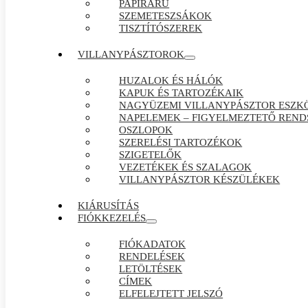
PAPÍRÁRÚ
SZEMETESZSÁKOK
TISZTÍTÓSZEREK
VILLANYPÁSZTOROK
HUZALOK ÉS HÁLÓK
KAPUK ÉS TARTOZÉKAIK
NAGYÜZEMI VILLANYPÁSZTOR ESZK
NAPELEMEK – FIGYELMEZTETŐ REND
OSZLOPOK
SZERELÉSI TARTOZÉKOK
SZIGETELŐK
VEZETÉKEK ÉS SZALAGOK
VILLANYPÁSZTOR KÉSZÜLÉKEK
KIÁRUSÍTÁS
FIÓKKEZELÉS
FIÓKADATOK
RENDELÉSEK
LETÖLTÉSEK
CÍMEK
ELFELEJTETT JELSZÓ