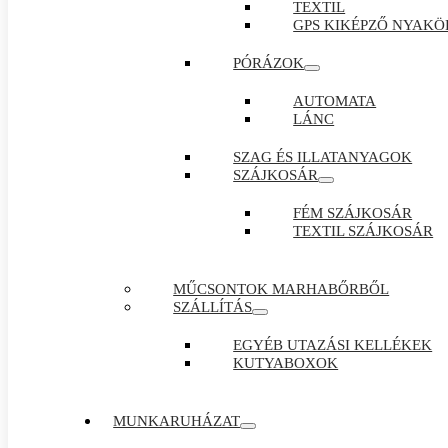
TEXTIL
GPS KIKÉPZŐ NYAKÖ
PÓRÁZOK
AUTOMATA
LÁNC
SZAG ÉS ILLATANYAGOK
SZÁJKOSÁR
FÉM SZÁJKOSÁR
TEXTIL SZÁJKOSÁR
MŰCSONTOK MARHABŐRBŐL
SZÁLLÍTÁS
EGYÉB UTAZÁSI KELLÉKEK
KUTYABOXOK
MUNKARUHÁZAT