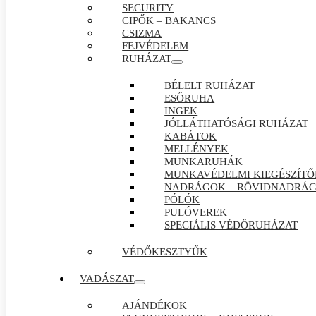
SECURITY
CIPŐK – BAKANCS
CSIZMA
FEJVÉDELEM
RUHÁZAT
BÉLELT RUHÁZAT
ESŐRUHA
INGEK
JÓLLÁTHATÓSÁGI RUHÁZAT
KABÁTOK
MELLÉNYEK
MUNKARUHÁK
MUNKAVÉDELMI KIEGÉSZÍTŐ
NADRÁGOK – RÖVIDNADRÁ
PÓLÓK
PULÓVEREK
SPECIÁLIS VÉDŐRUHÁZAT
VÉDŐKESZTYŰK
VADÁSZAT
AJÁNDÉKOK