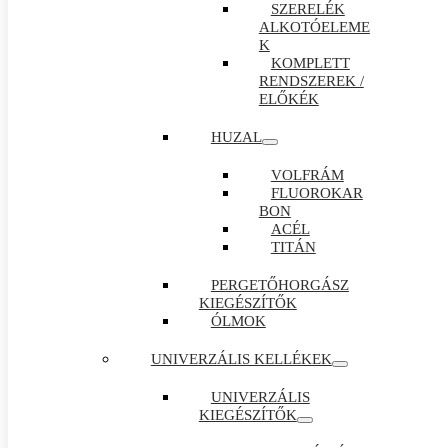
SZERELÉK
ALKOTÓELEME
K
KOMPLETT
RENDSZEREK /
ELŐKÉK
HUZAL
VOLFRÁM
FLUOROKAR
BON
ACÉL
TITÁN
PERGETŐHORGÁSZ
KIEGÉSZÍTŐK
ÓLMOK
UNIVERZÁLIS KELLÉKEK
UNIVERZÁLIS
KIEGÉSZÍTŐK