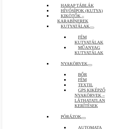
HARAP TÁBLÁK
HÍVÓSÍPOK (KUTYA)
KIKÖTŐK –
KARABÍNEREK
KUTYATÁLAK
FÉM
KUTYATÁLAK
MŰANYAG
KUTYATÁLAK
NYAKÖRVEK
BŐR
FÉM
TEXTIL
GPS KIKÉPZŐ
NYAKÖRVEK –
LÁTHATATLAN
KERÍTÉSEK
PÓRÁZOK
AUTOMATA