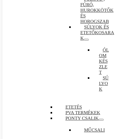
FÚRÓ,
HUROKKÖTŐK
ÉS
HOROGSZAB
SÚLYOK ÉS
ETETŐKOSARA
K
ÓL
OM
KÉS
ZLE
T
SÚ
LYO
K
ETETÉS
PVA TERMÉKEK
PONTY CSALIK
MŰCSALI