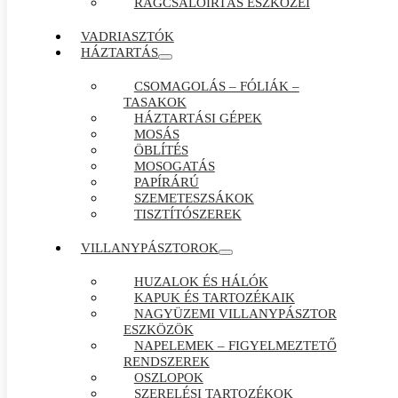
RÁGCSÁLÓIRTÁS ESZKÖZEI
VADRIASZTÓK
HÁZTARTÁS
CSOMAGOLÁS – FÓLIÁK –
TASAKOK
HÁZTARTÁSI GÉPEK
MOSÁS
ÖBLÍTÉS
MOSOGATÁS
PAPÍRÁRÚ
SZEMETESZSÁKOK
TISZTÍTÓSZEREK
VILLANYPÁSZTOROK
HUZALOK ÉS HÁLÓK
KAPUK ÉS TARTOZÉKAIK
NAGYÜZEMI VILLANYPÁSZTOR
ESZKÖZÖK
NAPELEMEK – FIGYELMEZTETŐ
RENDSZEREK
OSZLOPOK
SZERELÉSI TARTOZÉKOK