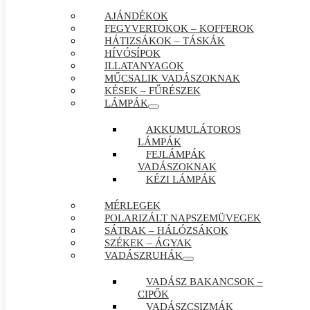
AJÁNDÉKOK
FEGYVERTOKOK – KOFFEROK
HÁTIZSÁKOK – TÁSKÁK
HÍVÓSÍPOK
ILLATANYAGOK
MŰCSALIK VADÁSZOKNAK
KÉSEK – FŰRÉSZEK
LÁMPÁK
AKKUMULÁTOROS
LÁMPÁK
FEJLÁMPÁK
VADÁSZOKNAK
KÉZI LÁMPÁK
MÉRLEGEK
POLARIZÁLT NAPSZEMÜVEGEK
SÁTRAK – HÁLÓZSÁKOK
SZÉKEK – ÁGYAK
VADÁSZRUHÁK
VADÁSZ BAKANCSOK –
CIPŐK
VADÁSZCSIZMÁK