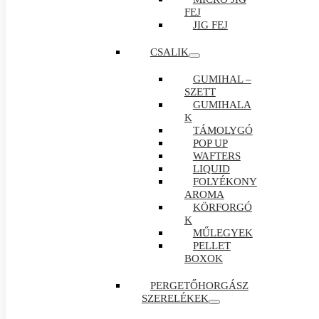
FEJ
JIG FEJ
CSALIK
GUMIHAL –
SZETT
GUMIHALA
K
TÁMOLYGÓ
POP UP
WAFTERS
LIQUID
FOLYÉKONY
AROMA
KÖRFORGÓ
K
MŰLEGYEK
PELLET
BOXOK
PERGETŐHORGÁSZ
SZERELÉKEK