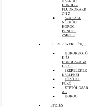
NÉLKÜLI
HOROG –
FLUOROKARB
ON Z
SZAKÁLL
NÉLKÜLI
HOROG –
FONOTT
ZSINÓR
FEEDER SZERELÉK
HUROKKÖTŐ
K ÉS
HOROGSZABA
DÍTÓK
SZERELÉKEK
KELLÉKEI
FŰZŐTŰ ,
FÚRÓ
ETETŐKOSAR
AK
HOROG
ETETÉS