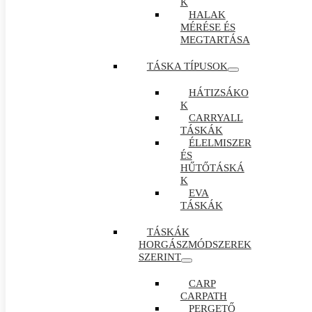
K
HALAK
MÉRÉSE ÉS
MEGTARTÁSA
TÁSKA TÍPUSOK
HÁTIZSÁKO
K
CARRYALL
TÁSKÁK
ÉLELMISZER
ÉS
HŰTŐTÁSKÁ
K
EVA
TÁSKÁK
TÁSKÁK
HORGÁSZMÓDSZEREK
SZERINT
CARP
CARPATH
PERGETŐ