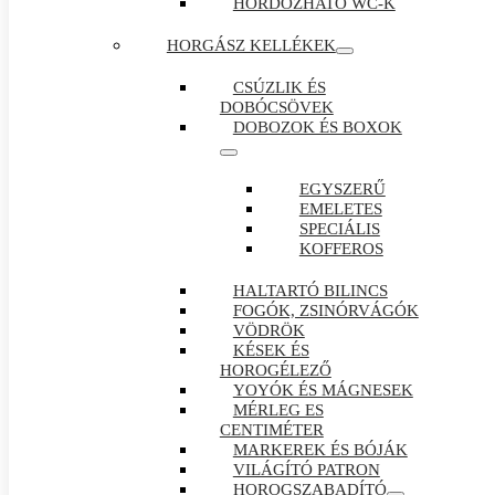
HORDOZHATÓ WC-K
HORGÁSZ KELLÉKEK
CSÚZLIK ÉS
DOBÓCSÖVEK
DOBOZOK ÉS BOXOK
EGYSZERŰ
EMELETES
SPECIÁLIS
KOFFEROS
HALTARTÓ BILINCS
FOGÓK, ZSINÓRVÁGÓK
VÖDRÖK
KÉSEK ÉS
HOROGÉLEZŐ
YOYÓK ÉS MÁGNESEK
MÉRLEG ES
CENTIMÉTER
MARKEREK ÉS BÓJÁK
VILÁGÍTÓ PATRON
HOROGSZABADÍTÓ