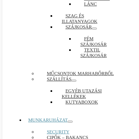
LÁNC
SZAG ÉS
ILLATANYAGOK
SZÁJKOSÁR
FÉM
SZÁJKOSÁR
TEXTIL
SZÁJKOSÁR
MŰCSONTOK MARHABŐRBŐL
SZÁLLÍTÁS
EGYÉB UTAZÁSI
KELLÉKEK
KUTYABOXOK
MUNKARUHÁZAT
SECURITY
CIPŐK – BAKANCS