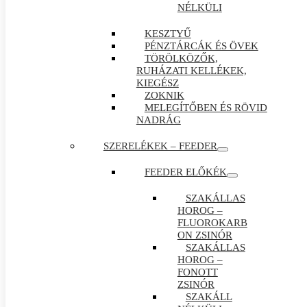
NÉLKÜLI
KESZTYŰ
PÉNZTÁRCÁK ÉS ÖVEK
TÖRÖLKÖZŐK,
RUHÁZATI KELLÉKEK,
KIEGÉSZ
ZOKNIK
MELEGÍTŐBEN ÉS RÖVID
NADRÁG
SZERELÉKEK – FEEDER
FEEDER ELŐKÉK
SZAKÁLLAS
HOROG –
FLUOROKARB
ON ZSINÓR
SZAKÁLLAS
HOROG –
FONOTT
ZSINÓR
SZAKÁLL