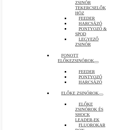
ZSINÓR
TEKERCSELŐK
HÖZ
FEEDER
HARCSÁZÓ
PONTYOZÓ &
SPOD
LEGYEZŐ
ZSINÓR
FONOTT
ELŐKEZSINÓROK
FEEDER
PONTYOZÓ
HARCSÁZÓ
ELŐKE ZSINÓROK
ELŐKE
ZSINÓROK ÉS
SHOCK
LEADER-EK
FLUOROKAR