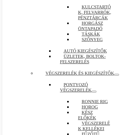
KULCSTARTÓ
K, FELVARRÓK,
PÉNZTÁRCÁK
HORGÁSZ
ÖNTAPADÓ
TÁSKÁK
SZŐNYEG
AUTÓ KIEGÉSZÍTŐK
ÜZLETEK, BOLTOK-
FELSZERELÉS
VÉGSZERELÉK ÉS KIEGÉSZÍTŐK
PONTYOZÓ
VÉGSZERELÉK
RONNIE RIG
HOROG
KÉSZ
ELŐKÉK
VÉGSZERELÉ
K KELLÉKEI
FŰZŐTŰ ,