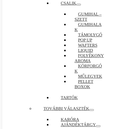
CSALIK
GUMIHAL –
SZETT
GUMIHALA
K
TÁMOLYGÓ
POP UP
WAFTERS
LIQUID
FOLYÉKONY
AROMA
KÖRFORGÓ
K
MŰLEGYEK
PELLET
BOXOK
TARTÓK
TOVÁBBI VÁLASZTÉK
KARÓRA
AJÁNDÉKTÁRGY