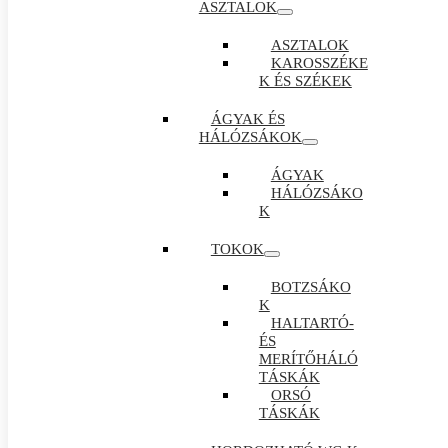
ASZTALOK
ASZTALOK
KAROSSZÉKE
K ÉS SZÉKEK
ÁGYAK ÉS
HÁLÓZSÁKOK
ÁGYAK
HÁLÓZSÁKO
K
TOKOK
BOTZSÁKO
K
HALTARTÓ-
ÉS
MERÍTŐHÁLÓ
TÁSKÁK
ORSÓ
TÁSKÁK