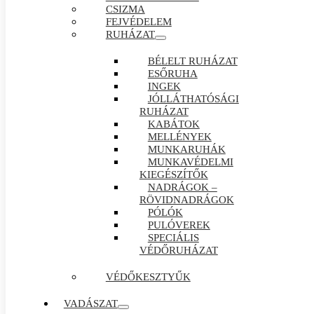
CSIZMA
FEJVÉDELEM
RUHÁZAT
BÉLELT RUHÁZAT
ESŐRUHA
INGEK
JÓLLÁTHATÓSÁGI
RUHÁZAT
KABÁTOK
MELLÉNYEK
MUNKARUHÁK
MUNKAVÉDELMI
KIEGÉSZÍTŐK
NADRÁGOK –
RÖVIDNADRÁGOK
PÓLÓK
PULÓVEREK
SPECIÁLIS
VÉDŐRUHÁZAT
VÉDŐKESZTYŰK
VADÁSZAT