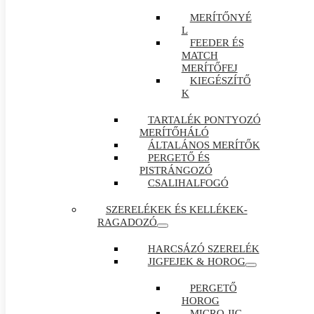
MERÍTŐNYÉ
L
FEEDER ÉS
MATCH
MERÍTŐFEJ
KIEGÉSZÍTŐ
K
TARTALÉK PONTYOZÓ
MERÍTŐHÁLÓ
ÁLTALÁNOS MERÍTŐK
PERGETŐ ÉS
PISTRÁNGOZÓ
CSALIHALFOGÓ
SZERELÉKEK ÉS KELLÉKEK-
RAGADOZÓ
HARCSÁZÓ SZERELÉK
JIGFEJEK & HOROG
PERGETŐ
HOROG
MICRO JIG