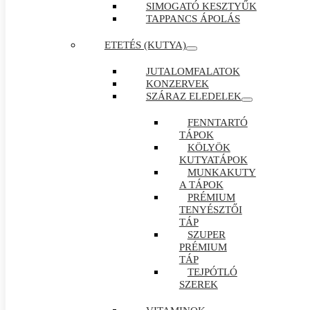
SIMOGATÓ KESZTYŰK
TAPPANCS ÁPOLÁS
ETETÉS (KUTYA)
JUTALOMFALATOK
KONZERVEK
SZÁRAZ ELEDELEK
FENNTARTÓ
TÁPOK
KÖLYÖK
KUTYATÁPOK
MUNKAKUTY
A TÁPOK
PRÉMIUM
TENYÉSZTŐI
TÁP
SZUPER
PRÉMIUM
TÁP
TEJPÓTLÓ
SZEREK