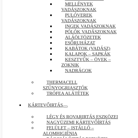
MELLÉNYEK
VADÁSZOKNAK
PULÓVEREK
VADÁSZOKNAK
INGEK VADÁSZOKNAK
PÓLÓK VADÁSZOKNAK
ALÁÖLTÖZETEK
ESŐRUHÁZAT
KABÁTOK (VADÁSZ)
KALAPOK – SAPKÁK
KESZTYŰK – ÖVEK –
ZOKNIK
NADRÁGOK
THERMACELL
SZÚNYOGRIASZTÓK
TRÓFEA ALÁTÉTEK
KÁRTEVŐIRTÁS
LÉGY ÉS ROVARIRTÁS ESZKÖZEI
NAGYÜZEMI KÁRTEVŐÍRTÁS
FELÜLET – ISTÁLLÓ –
ALOMHIGIÉNIA