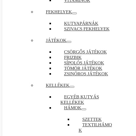
VITAMINOK
FEKHELYEK
KUTYAPÁRNÁK
SZIVACS FEKHELYEK
JÁTÉKOK
CSÖRGŐS JÁTÉKOK
FRIZBIK
SÍPOLÓS JÁTÉKOK
TÖMÖR JÁTÉKOK
ZSINÓROS JÁTÉKOK
KELLÉKEK
EGYÉB KUTYÁS
KELLÉKEK
HÁMOK
SZETTEK
TEXTILHÁMO
K