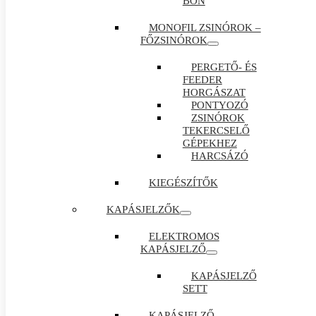
BON
MONOFIL ZSINÓROK –
FŐZSINÓROK
PERGETŐ- ÉS
FEEDER
HORGÁSZAT
PONTYOZÓ
ZSINÓROK
TEKERCSELŐ
GÉPEKHEZ
HARCSÁZÓ
KIEGÉSZÍTŐK
KAPÁSJELZŐK
ELEKTROMOS
KAPÁSJELZŐ
KAPÁSJELZŐ
SETT
KAPÁSJELZŐ