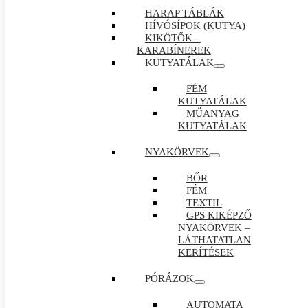
HARAP TÁBLÁK
HÍVÓSÍPOK (KUTYA)
KIKÖTŐK –
KARABÍNEREK
KUTYATÁLAK
FÉM
KUTYATÁLAK
MŰANYAG
KUTYATÁLAK
NYAKÖRVEK
BŐR
FÉM
TEXTIL
GPS KIKÉPZŐ
NYAKÖRVEK –
LÁTHATATLAN
KERÍTÉSEK
PÓRÁZOK
AUTOMATA