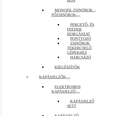
BON
MONOFIL ZSINÓROK –
FŐZSINÓROK
PERGETŐ- ÉS
FEEDER
HORGÁSZAT
PONTYOZÓ
ZSINÓROK
TEKERCSELŐ
GÉPEKHEZ
HARCSÁZÓ
KIEGÉSZÍTŐK
KAPÁSJELZŐK
ELEKTROMOS
KAPÁSJELZŐ
KAPÁSJELZŐ
SETT
KAPÁSJELZŐ