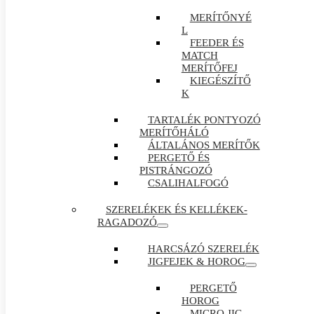
MERÍTŐNYÉ
L
FEEDER ÉS
MATCH
MERÍTŐFEJ
KIEGÉSZÍTŐ
K
TARTALÉK PONTYOZÓ
MERÍTŐHÁLÓ
ÁLTALÁNOS MERÍTŐK
PERGETŐ ÉS
PISTRÁNGOZÓ
CSALIHALFOGÓ
SZERELÉKEK ÉS KELLÉKEK-
RAGADOZÓ
HARCSÁZÓ SZERELÉK
JIGFEJEK & HOROG
PERGETŐ
HOROG
MICRO JIG