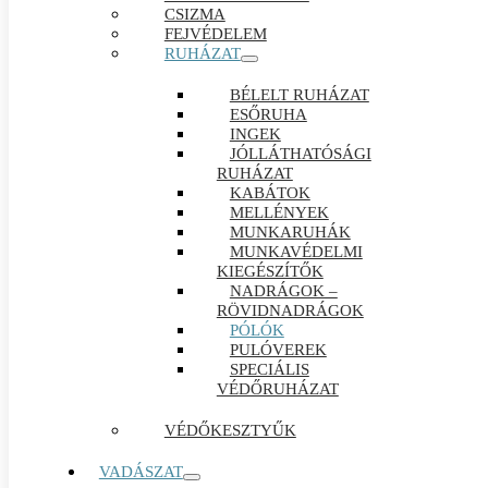
CSIZMA
FEJVÉDELEM
RUHÁZAT
BÉLELT RUHÁZAT
ESŐRUHA
INGEK
JÓLLÁTHATÓSÁGI
RUHÁZAT
KABÁTOK
MELLÉNYEK
MUNKARUHÁK
MUNKAVÉDELMI
KIEGÉSZÍTŐK
NADRÁGOK –
RÖVIDNADRÁGOK
PÓLÓK
PULÓVEREK
SPECIÁLIS
VÉDŐRUHÁZAT
VÉDŐKESZTYŰK
VADÁSZAT