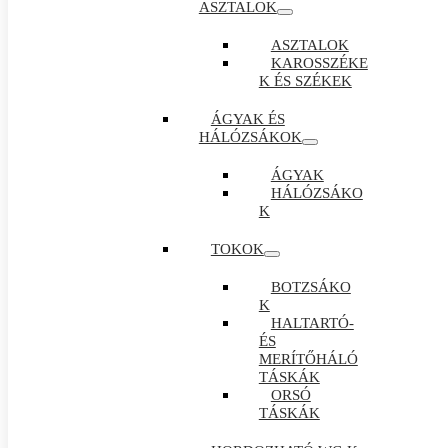
ASZTALOK
ASZTALOK
KAROSSZÉKE
K ÉS SZÉKEK
ÁGYAK ÉS
HÁLÓZSÁKOK
ÁGYAK
HÁLÓZSÁKO
K
TOKOK
BOTZSÁKO
K
HALTARTÓ-
ÉS
MERÍTŐHÁLÓ
TÁSKÁK
ORSÓ
TÁSKÁK