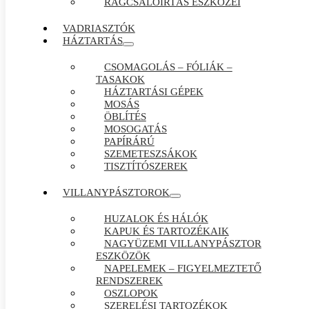
RÁGCSÁLÓIRTÁS ESZKÖZEI
VADRIASZTÓK
HÁZTARTÁS
CSOMAGOLÁS – FÓLIÁK –
TASAKOK
HÁZTARTÁSI GÉPEK
MOSÁS
ÖBLÍTÉS
MOSOGATÁS
PAPÍRÁRÚ
SZEMETESZSÁKOK
TISZTÍTÓSZEREK
VILLANYPÁSZTOROK
HUZALOK ÉS HÁLÓK
KAPUK ÉS TARTOZÉKAIK
NAGYÜZEMI VILLANYPÁSZTOR
ESZKÖZÖK
NAPELEMEK – FIGYELMEZTETŐ
RENDSZEREK
OSZLOPOK
SZERELÉSI TARTOZÉKOK