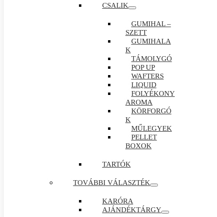
CSALIK
GUMIHAL –
SZETT
GUMIHALA
K
TÁMOLYGÓ
POP UP
WAFTERS
LIQUID
FOLYÉKONY
AROMA
KÖRFORGÓ
K
MŰLEGYEK
PELLET
BOXOK
TARTÓK
TOVÁBBI VÁLASZTÉK
KARÓRA
AJÁNDÉKTÁRGY