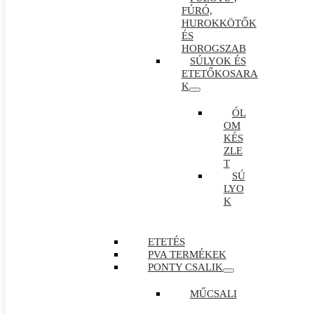
FÚRÓ,
HUROKKÖTŐK
ÉS
HOROGSZAB
SÚLYOK ÉS
ETETŐKOSARA
K
ÓL
OM
KÉS
ZLE
T
SÚ
LYO
K
ETETÉS
PVA TERMÉKEK
PONTY CSALIK
MŰCSALI