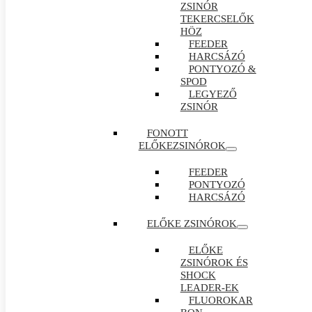
ZSINÓR
TEKERCSELŐK
HÖZ
FEEDER
HARCSÁZÓ
PONTYOZÓ &
SPOD
LEGYEZŐ
ZSINÓR
FONOTT
ELŐKEZSINÓROK
FEEDER
PONTYOZÓ
HARCSÁZÓ
ELŐKE ZSINÓROK
ELŐKE
ZSINÓROK ÉS
SHOCK
LEADER-EK
FLUOROKAR