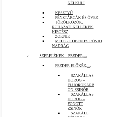
NÉLKÜLI
KESZTYŰ
PÉNZTÁRCÁK ÉS ÖVEK
TÖRÖLKÖZŐK,
RUHÁZATI KELLÉKEK,
KIEGÉSZ
ZOKNIK
MELEGÍTŐBEN ÉS RÖVID
NADRÁG
SZERELÉKEK – FEEDER
FEEDER ELŐKÉK
SZAKÁLLAS
HOROG –
FLUOROKARB
ON ZSINÓR
SZAKÁLLAS
HOROG –
FONOTT
ZSINÓR
SZAKÁLL