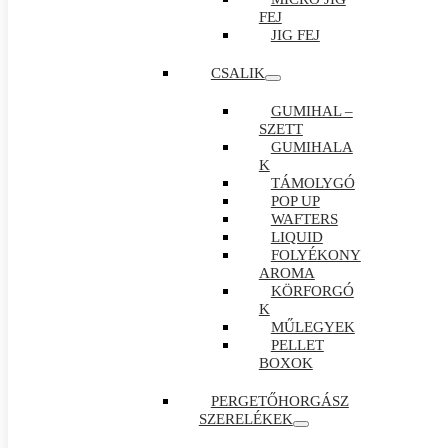
FEJ
JIG FEJ
CSALIK
GUMIHAL –
SZETT
GUMIHALA
K
TÁMOLYGÓ
POP UP
WAFTERS
LIQUID
FOLYÉKONY
AROMA
KÖRFORGÓ
K
MŰLEGYEK
PELLET
BOXOK
PERGETŐHORGÁSZ
SZERELÉKEK