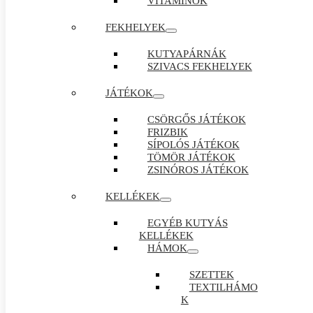
VITAMINOK
FEKHELYEK
KUTYAPÁRNÁK
SZIVACS FEKHELYEK
JÁTÉKOK
CSÖRGŐS JÁTÉKOK
FRIZBIK
SÍPOLÓS JÁTÉKOK
TÖMÖR JÁTÉKOK
ZSINÓROS JÁTÉKOK
KELLÉKEK
EGYÉB KUTYÁS
KELLÉKEK
HÁMOK
SZETTEK
TEXTILHÁMO
K