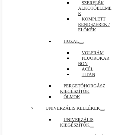
SZERELÉK
ALKOTÓELEME
K
KOMPLETT
RENDSZEREK /
ELŐKÉK
HUZAL
VOLFRÁM
FLUOROKAR
BON
ACÉL
TITÁN
PERGETŐHORGÁSZ
KIEGÉSZÍTŐK
ÓLMOK
UNIVERZÁLIS KELLÉKEK
UNIVERZÁLIS
KIEGÉSZÍTŐK