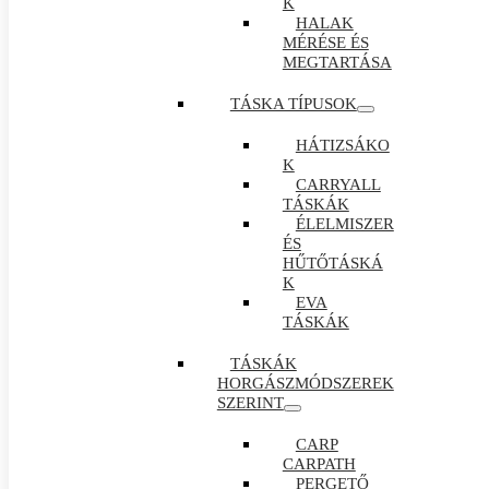
K
HALAK
MÉRÉSE ÉS
MEGTARTÁSA
TÁSKA TÍPUSOK
HÁTIZSÁKO
K
CARRYALL
TÁSKÁK
ÉLELMISZER
ÉS
HŰTŐTÁSKÁ
K
EVA
TÁSKÁK
TÁSKÁK
HORGÁSZMÓDSZEREK
SZERINT
CARP
CARPATH
PERGETŐ