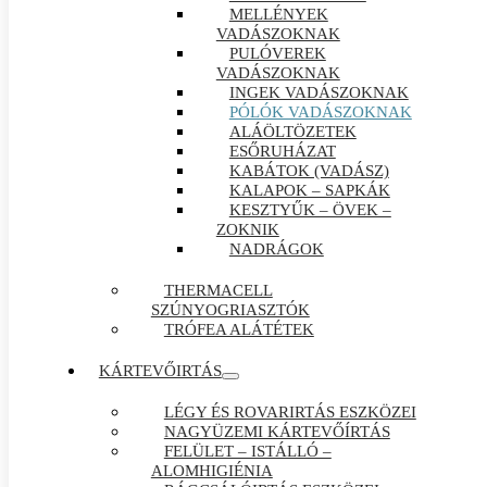
MELLÉNYEK
VADÁSZOKNAK
PULÓVEREK
VADÁSZOKNAK
INGEK VADÁSZOKNAK
PÓLÓK VADÁSZOKNAK
ALÁÖLTÖZETEK
ESŐRUHÁZAT
KABÁTOK (VADÁSZ)
KALAPOK – SAPKÁK
KESZTYŰK – ÖVEK –
ZOKNIK
NADRÁGOK
THERMACELL
SZÚNYOGRIASZTÓK
TRÓFEA ALÁTÉTEK
KÁRTEVŐIRTÁS
LÉGY ÉS ROVARIRTÁS ESZKÖZEI
NAGYÜZEMI KÁRTEVŐÍRTÁS
FELÜLET – ISTÁLLÓ –
ALOMHIGIÉNIA