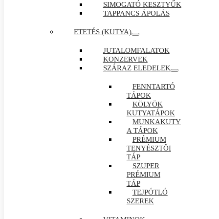
SIMOGATÓ KESZTYŰK
TAPPANCS ÁPOLÁS
ETETÉS (KUTYA)
JUTALOMFALATOK
KONZERVEK
SZÁRAZ ELEDELEK
FENNTARTÓ
TÁPOK
KÖLYÖK
KUTYATÁPOK
MUNKAKUTY
A TÁPOK
PRÉMIUM
TENYÉSZTŐI
TÁP
SZUPER
PRÉMIUM
TÁP
TEJPÓTLÓ
SZEREK