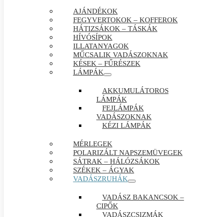
AJÁNDÉKOK
FEGYVERTOKOK – KOFFEROK
HÁTIZSÁKOK – TÁSKÁK
HÍVÓSÍPOK
ILLATANYAGOK
MŰCSALIK VADÁSZOKNAK
KÉSEK – FŰRÉSZEK
LÁMPÁK
AKKUMULÁTOROS
LÁMPÁK
FEJLÁMPÁK
VADÁSZOKNAK
KÉZI LÁMPÁK
MÉRLEGEK
POLARIZÁLT NAPSZEMÜVEGEK
SÁTRAK – HÁLÓZSÁKOK
SZÉKEK – ÁGYAK
VADÁSZRUHÁK
VADÁSZ BAKANCSOK –
CIPŐK
VADÁSZCSIZMÁK