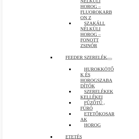
NÉLKÜLI
HOROG –
FLUOROKARB
ON Z
SZAKÁLL
NÉLKÜLI
HOROG –
FONOTT
ZSINÓR
FEEDER SZERELÉK
HUROKKÖTŐ
K ÉS
HOROGSZABA
DÍTÓK
SZERELÉKEK
KELLÉKEI
FŰZŐTŰ ,
FÚRÓ
ETETŐKOSAR
AK
HOROG
ETETÉS