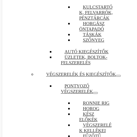
KULCSTARTÓ
K, FELVARRÓK,
PÉNZTÁRCÁK
HORGÁSZ
ÖNTAPADÓ
TÁSKÁK
SZŐNYEG
AUTÓ KIEGÉSZÍTŐK
ÜZLETEK, BOLTOK-
FELSZERELÉS
VÉGSZERELÉK ÉS KIEGÉSZÍTŐK
PONTYOZÓ
VÉGSZERELÉK
RONNIE RIG
HOROG
KÉSZ
ELŐKÉK
VÉGSZERELÉ
K KELLÉKEI
FŰZŐTŰ ,