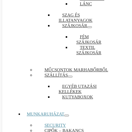
LÁNC
SZAG ÉS
ILLATANYAGOK
SZÁJKOSÁR
FÉM
SZÁJKOSÁR
TEXTIL
SZÁJKOSÁR
MŰCSONTOK MARHABŐRBŐL
SZÁLLÍTÁS
EGYÉB UTAZÁSI
KELLÉKEK
KUTYABOXOK
MUNKARUHÁZAT
SECURITY
CIPŐK – BAKANCS