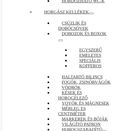
HORDOZHATÓ WC-K
HORGÁSZ KELLÉKEK
CSÚZLIK ÉS
DOBÓCSÖVEK
DOBOZOK ÉS BOXOK
EGYSZERŰ
EMELETES
SPECIÁLIS
KOFFEROS
HALTARTÓ BILINCS
FOGÓK, ZSINÓRVÁGÓK
VÖDRÖK
KÉSEK ÉS
HOROGÉLEZŐ
YOYÓK ÉS MÁGNESEK
MÉRLEG ES
CENTIMÉTER
MARKEREK ÉS BÓJÁK
VILÁGÍTÓ PATRON
HOROGSZABADÍTÓ