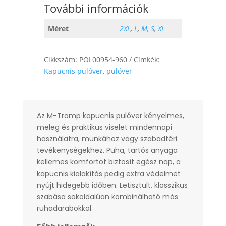
További információk
Méret
2XL
,
L
,
M
,
S
,
XL
Cikkszám:
POL00954-960
Címkék:
Kapucnis pulóver
,
pulóver
Az M-Tramp kapucnis pulóver kényelmes,
meleg és praktikus viselet mindennapi
használatra, munkához vagy szabadtéri
tevékenységekhez. Puha, tartós anyaga
kellemes komfortot biztosít egész nap, a
kapucnis kialakítás pedig extra védelmet
nyújt hidegebb időben. Letisztult, klasszikus
szabása sokoldalúan kombinálható más
ruhadarabokkal.