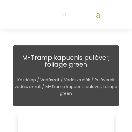
M-Tramp kapucnis pulóver,
foliage green
Kezdőlap
/
Vadászat
/
Vadászruhák
/
Pulóverek
vadászoknak
/ M-Tramp kapucnis pulóver, foliage
green