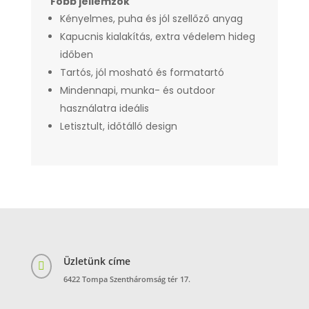
Főbb jellemzők
Kényelmes, puha és jól szellőző anyag
Kapucnis kialakítás, extra védelem hideg
időben
Tartós, jól mosható és formatartó
Mindennapi, munka- és outdoor
használatra ideális
Letisztult, időtálló design
Üzletünk címe

6422 Tompa Szentháromság tér 17.