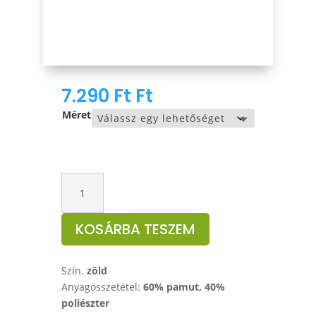
7.290
Ft
Ft
Méret
M-
Tramp
kapucnis
KOSÁRBA TESZEM
pulóver,
foliage
green
Szín.
zöld
mennyiség
Anyagösszetétel:
60% pamut, 40%
poliészter