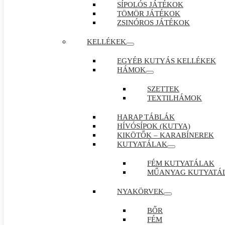
SÍPOLÓS JÁTÉKOK
TÖMÖR JÁTÉKOK
ZSINÓROS JÁTÉKOK
KELLÉKEK
EGYÉB KUTYÁS KELLÉKEK
HÁMOK
SZETTEK
TEXTILHÁMOK
HARAP TÁBLÁK
HÍVÓSÍPOK (KUTYA)
KIKÖTŐK – KARABÍNEREK
KUTYATÁLAK
FÉM KUTYATÁLAK
MŰANYAG KUTYATÁ
NYAKÖRVEK
BŐR
FÉM