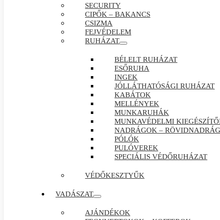
SECURITY
CIPŐK – BAKANCS
CSIZMA
FEJVÉDELEM
RUHÁZAT
BÉLELT RUHÁZAT
ESŐRUHA
INGEK
JÓLLÁTHATÓSÁGI RUHÁZAT
KABÁTOK
MELLÉNYEK
MUNKARUHÁK
MUNKAVÉDELMI KIEGÉSZÍTŐ
NADRÁGOK – RÖVIDNADRÁ
PÓLÓK
PULÓVEREK
SPECIÁLIS VÉDŐRUHÁZAT
VÉDŐKESZTYŰK
VADÁSZAT
AJÁNDÉKOK