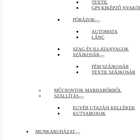
TEXTIL
GPS KIKÉPZŐ NYAKÖ
PÓRÁZOK
AUTOMATA
LÁNC
SZAG ÉS ILLATANYAGOK
SZÁJKOSÁR
FÉM SZÁJKOSÁR
TEXTIL SZÁJKOSÁR
MŰCSONTOK MARHABŐRBŐL
SZÁLLÍTÁS
EGYÉB UTAZÁSI KELLÉKEK
KUTYABOXOK
MUNKARUHÁZAT