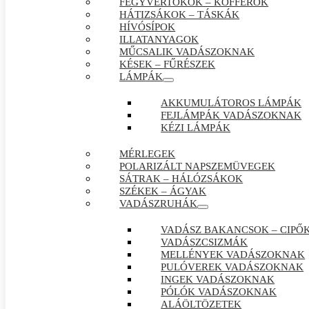
FEGYVERTOKOK – KOFFEROK
HÁTIZSÁKOK – TÁSKÁK
HÍVÓSÍPOK
ILLATANYAGOK
MŰCSALIK VADÁSZOKNAK
KÉSEK – FŰRÉSZEK
LÁMPÁK
AKKUMULÁTOROS LÁMPÁK
FEJLÁMPÁK VADÁSZOKNAK
KÉZI LÁMPÁK
MÉRLEGEK
POLARIZÁLT NAPSZEMÜVEGEK
SÁTRAK – HÁLÓZSÁKOK
SZÉKEK – ÁGYAK
VADÁSZRUHÁK
VADÁSZ BAKANCSOK – CIPŐ
VADÁSZCSIZMÁK
MELLÉNYEK VADÁSZOKNAK
PULÓVEREK VADÁSZOKNAK
INGEK VADÁSZOKNAK
PÓLÓK VADÁSZOKNAK
ALÁÖLTÖZETEK