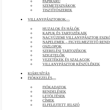
PAPÍRÁRÚ
SZEMETESZSÁKOK
TISZTÍTÓSZEREK
VILLANYPÁSZTOROK
HUZALOK ÉS HÁLÓK
KAPUK ÉS TARTOZÉKAIK
NAGYÜZEMI VILLANYPÁSZTOR ESZK
NAPELEMEK – FIGYELMEZTETŐ REND
OSZLOPOK
SZERELÉSI TARTOZÉKOK
SZIGETELŐK
VEZETÉKEK ÉS SZALAGOK
VILLANYPÁSZTOR KÉSZÜLÉKEK
KIÁRUSÍTÁS
FIÓKKEZELÉS
FIÓKADATOK
RENDELÉSEK
LETÖLTÉSEK
CÍMEK
ELFELEJTETT JELSZÓ