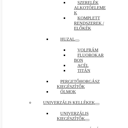
SZERELÉK
ALKOTÓELEME
K
KOMPLETT
RENDSZEREK /
ELŐKÉK
HUZAL
VOLFRÁM
FLUOROKAR
BON
ACÉL
TITÁN
PERGETŐHORGÁSZ
KIEGÉSZÍTŐK
ÓLMOK
UNIVERZÁLIS KELLÉKEK
UNIVERZÁLIS
KIEGÉSZÍTŐK