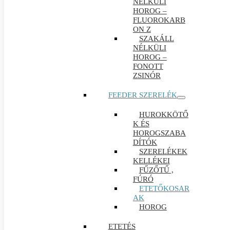
NÉLKÜLI
HOROG –
FLUOROKARB
ON Z
SZAKÁLL
NÉLKÜLI
HOROG –
FONOTT
ZSINÓR
FEEDER SZERELÉK
HUROKKÖTŐ
K ÉS
HOROGSZABA
DÍTÓK
SZERELÉKEK
KELLÉKEI
FŰZŐTŰ ,
FÚRÓ
ETETŐKOSAR
AK
HOROG
ETETÉS