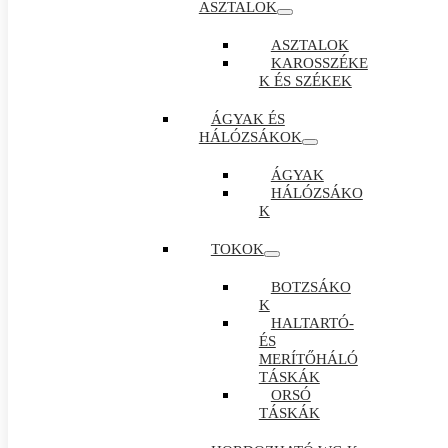
ASZTALOK
ASZTALOK
KAROSSZÉKE
K ÉS SZÉKEK
ÁGYAK ÉS
HÁLÓZSÁKOK
ÁGYAK
HÁLÓZSÁKO
K
TOKOK
BOTZSÁKO
K
HALTARTÓ-
ÉS
MERÍTŐHÁLÓ
TÁSKÁK
ORSÓ
TÁSKÁK