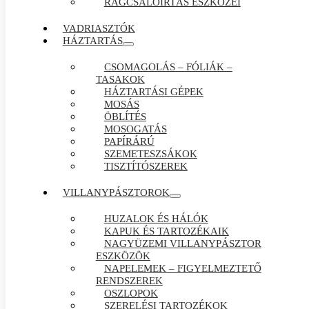
RÁGCSÁLÓIRTÁS ESZKÖZEI
VADRIASZTÓK
HÁZTARTÁS
CSOMAGOLÁS – FÓLIÁK –
TASAKOK
HÁZTARTÁSI GÉPEK
MOSÁS
ÖBLÍTÉS
MOSOGATÁS
PAPÍRÁRÚ
SZEMETESZSÁKOK
TISZTÍTÓSZEREK
VILLANYPÁSZTOROK
HUZALOK ÉS HÁLÓK
KAPUK ÉS TARTOZÉKAIK
NAGYÜZEMI VILLANYPÁSZTOR
ESZKÖZÖK
NAPELEMEK – FIGYELMEZTETŐ
RENDSZEREK
OSZLOPOK
SZERELÉSI TARTOZÉKOK