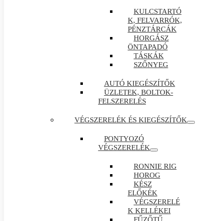
KULCSTARTÓ
K, FELVARRÓK,
PÉNZTÁRCÁK
HORGÁSZ
ÖNTAPADÓ
TÁSKÁK
SZŐNYEG
AUTÓ KIEGÉSZÍTŐK
ÜZLETEK, BOLTOK-
FELSZERELÉS
VÉGSZERELÉK ÉS KIEGÉSZÍTŐK
PONTYOZÓ
VÉGSZERELÉK
RONNIE RIG
HOROG
KÉSZ
ELŐKÉK
VÉGSZERELÉ
K KELLÉKEI
FŰZŐTŰ ,