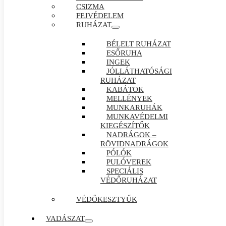
CSIZMA
FEJVÉDELEM
RUHÁZAT
BÉLELT RUHÁZAT
ESŐRUHA
INGEK
JÓLLÁTHATÓSÁGI
RUHÁZAT
KABÁTOK
MELLÉNYEK
MUNKARUHÁK
MUNKAVÉDELMI
KIEGÉSZÍTŐK
NADRÁGOK –
RÖVIDNADRÁGOK
PÓLÓK
PULÓVEREK
SPECIÁLIS
VÉDŐRUHÁZAT
VÉDŐKESZTYŰK
VADÁSZAT