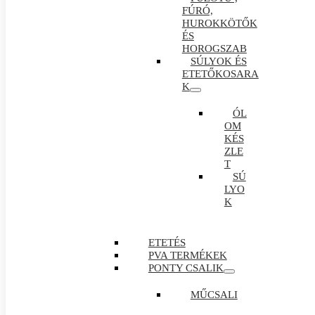
FÚRÓ,
HUROKKÖTŐK
ÉS
HOROGSZAB
SÚLYOK ÉS
ETETŐKOSARA
K
ÓL
OM
KÉS
ZLE
T
SÚ
LYO
K
ETETÉS
PVA TERMÉKEK
PONTY CSALIK
MŰCSALI