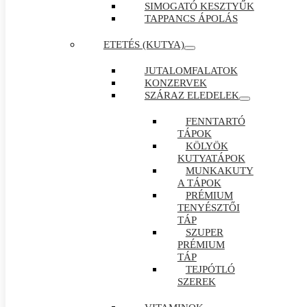
SIMOGATÓ KESZTYŰK
TAPPANCS ÁPOLÁS
ETETÉS (KUTYA)
JUTALOMFALATOK
KONZERVEK
SZÁRAZ ELEDELEK
FENNTARTÓ
TÁPOK
KÖLYÖK
KUTYATÁPOK
MUNKAKUTY
A TÁPOK
PRÉMIUM
TENYÉSZTŐI
TÁP
SZUPER
PRÉMIUM
TÁP
TEJPÓTLÓ
SZEREK