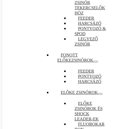
ZSINÓR
TEKERCSELŐK
HÖZ
FEEDER
HARCSÁZÓ
PONTYOZÓ &
SPOD
LEGYEZŐ
ZSINÓR
FONOTT
ELŐKEZSINÓROK
FEEDER
PONTYOZÓ
HARCSÁZÓ
ELŐKE ZSINÓROK
ELŐKE
ZSINÓROK ÉS
SHOCK
LEADER-EK
FLUOROKAR