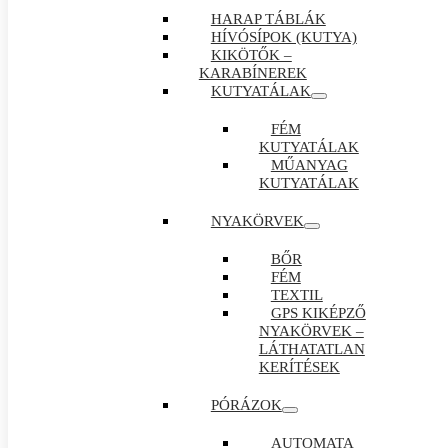
HARAP TÁBLÁK
HÍVÓSÍPOK (KUTYA)
KIKÖTŐK –
KARABÍNEREK
KUTYATÁLAK
FÉM
KUTYATÁLAK
MŰANYAG
KUTYATÁLAK
NYAKÖRVEK
BŐR
FÉM
TEXTIL
GPS KIKÉPZŐ
NYAKÖRVEK –
LÁTHATATLAN
KERÍTÉSEK
PÓRÁZOK
AUTOMATA