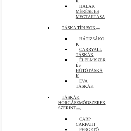
K
HALAK
MÉRÉSE ÉS
MEGTARTÁSA
TÁSKA TÍPUSOK
HÁTIZSÁKO
K
CARRYALL
TÁSKÁK
ÉLELMISZER
ÉS
HŰTŐTÁSKÁ
K
EVA
TÁSKÁK
TÁSKÁK
HORGÁSZMÓDSZEREK
SZERINT
CARP
CARPATH
PERGETŐ