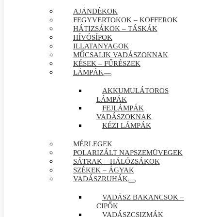
AJÁNDÉKOK
FEGYVERTOKOK – KOFFEROK
HÁTIZSÁKOK – TÁSKÁK
HÍVÓSÍPOK
ILLATANYAGOK
MŰCSALIK VADÁSZOKNAK
KÉSEK – FŰRÉSZEK
LÁMPÁK
AKKUMULÁTOROS
LÁMPÁK
FEJLÁMPÁK
VADÁSZOKNAK
KÉZI LÁMPÁK
MÉRLEGEK
POLARIZÁLT NAPSZEMÜVEGEK
SÁTRAK – HÁLÓZSÁKOK
SZÉKEK – ÁGYAK
VADÁSZRUHÁK
VADÁSZ BAKANCSOK –
CIPŐK
VADÁSZCSIZMÁK