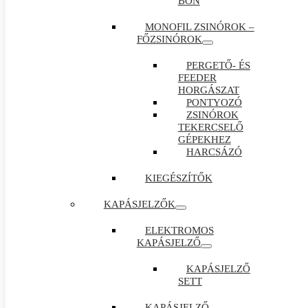
BON
MONOFIL ZSINÓROK –
FŐZSINÓROK
PERGETŐ- ÉS
FEEDER
HORGÁSZAT
PONTYOZÓ
ZSINÓROK
TEKERCSELŐ
GÉPEKHEZ
HARCSÁZÓ
KIEGÉSZÍTŐK
KAPÁSJELZŐK
ELEKTROMOS
KAPÁSJELZŐ
KAPÁSJELZŐ
SETT
KAPÁSJELZŐ