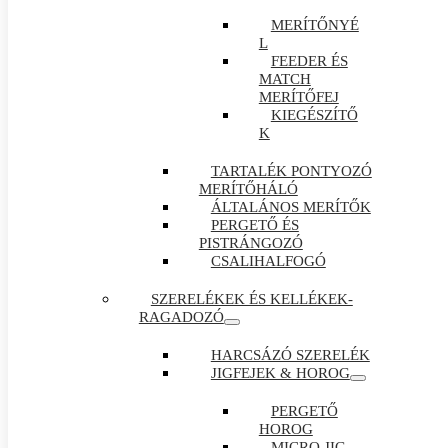
MERÍTŐNYÉ
L
FEEDER ÉS
MATCH
MERÍTŐFEJ
KIEGÉSZÍTŐ
K
TARTALÉK PONTYOZÓ
MERÍTŐHÁLÓ
ÁLTALÁNOS MERÍTŐK
PERGETŐ ÉS
PISTRÁNGOZÓ
CSALIHALFOGÓ
SZERELÉKEK ÉS KELLÉKEK-
RAGADOZÓ
HARCSÁZÓ SZERELÉK
JIGFEJEK & HOROG
PERGETŐ
HOROG
MICRO JIG