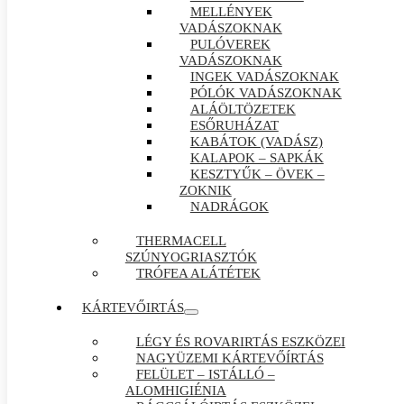
MELLÉNYEK
VADÁSZOKNAK
PULÓVEREK
VADÁSZOKNAK
INGEK VADÁSZOKNAK
PÓLÓK VADÁSZOKNAK
ALÁÖLTÖZETEK
ESŐRUHÁZAT
KABÁTOK (VADÁSZ)
KALAPOK – SAPKÁK
KESZTYŰK – ÖVEK –
ZOKNIK
NADRÁGOK
THERMACELL
SZÚNYOGRIASZTÓK
TRÓFEA ALÁTÉTEK
KÁRTEVŐIRTÁS
LÉGY ÉS ROVARIRTÁS ESZKÖZEI
NAGYÜZEMI KÁRTEVŐÍRTÁS
FELÜLET – ISTÁLLÓ –
ALOMHIGIÉNIA