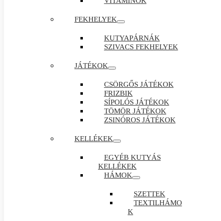
VITAMINOK
FEKHELYEK
KUTYAPÁRNÁK
SZIVACS FEKHELYEK
JÁTÉKOK
CSÖRGŐS JÁTÉKOK
FRIZBIK
SÍPOLÓS JÁTÉKOK
TÖMÖR JÁTÉKOK
ZSINÓROS JÁTÉKOK
KELLÉKEK
EGYÉB KUTYÁS
KELLÉKEK
HÁMOK
SZETTEK
TEXTILHÁMO
K