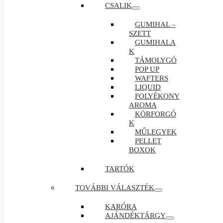
CSALIK
GUMIHAL –
SZETT
GUMIHALA
K
TÁMOLYGÓ
POP UP
WAFTERS
LIQUID
FOLYÉKONY
AROMA
KÖRFORGÓ
K
MŰLEGYEK
PELLET
BOXOK
TARTÓK
TOVÁBBI VÁLASZTÉK
KARÓRA
AJÁNDÉKTÁRGY