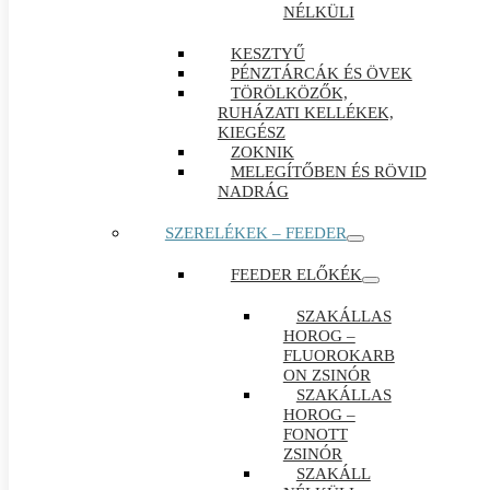
NÉLKÜLI
KESZTYŰ
PÉNZTÁRCÁK ÉS ÖVEK
TÖRÖLKÖZŐK,
RUHÁZATI KELLÉKEK,
KIEGÉSZ
ZOKNIK
MELEGÍTŐBEN ÉS RÖVID
NADRÁG
SZERELÉKEK – FEEDER
FEEDER ELŐKÉK
SZAKÁLLAS
HOROG –
FLUOROKARB
ON ZSINÓR
SZAKÁLLAS
HOROG –
FONOTT
ZSINÓR
SZAKÁLL