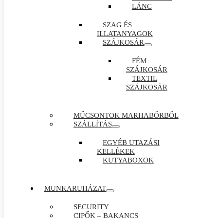
LÁNC
SZAG ÉS
ILLATANYAGOK
SZÁJKOSÁR
FÉM
SZÁJKOSÁR
TEXTIL
SZÁJKOSÁR
MŰCSONTOK MARHABŐRBŐL
SZÁLLÍTÁS
EGYÉB UTAZÁSI
KELLÉKEK
KUTYABOXOK
MUNKARUHÁZAT
SECURITY
CIPŐK – BAKANCS