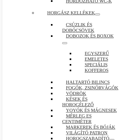
HORDOZHATÓ WC-K
HORGÁSZ KELLÉKEK
CSÚZLIK ÉS
DOBÓCSÖVEK
DOBOZOK ÉS BOXOK
EGYSZERŰ
EMELETES
SPECIÁLIS
KOFFEROS
HALTARTÓ BILINCS
FOGÓK, ZSINÓRVÁGÓK
VÖDRÖK
KÉSEK ÉS
HOROGÉLEZŐ
YOYÓK ÉS MÁGNESEK
MÉRLEG ES
CENTIMÉTER
MARKEREK ÉS BÓJÁK
VILÁGÍTÓ PATRON
HOROGSZABADÍTÓ