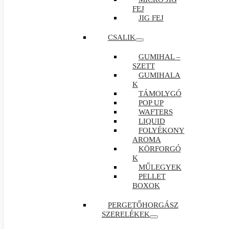
FEJ
JIG FEJ
CSALIK
GUMIHAL –
SZETT
GUMIHALA
K
TÁMOLYGÓ
POP UP
WAFTERS
LIQUID
FOLYÉKONY
AROMA
KÖRFORGÓ
K
MŰLEGYEK
PELLET
BOXOK
PERGETŐHORGÁSZ
SZERELÉKEK