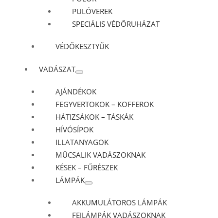
PULÓVEREK
SPECIÁLIS VÉDŐRUHÁZAT
VÉDŐKESZTYŰK
VADÁSZAT
AJÁNDÉKOK
FEGYVERTOKOK – KOFFEROK
HÁTIZSÁKOK – TÁSKÁK
HÍVÓSÍPOK
ILLATANYAGOK
MŰCSALIK VADÁSZOKNAK
KÉSEK – FŰRÉSZEK
LÁMPÁK
AKKUMULÁTOROS LÁMPÁK
FEJLÁMPÁK VADÁSZOKNAK