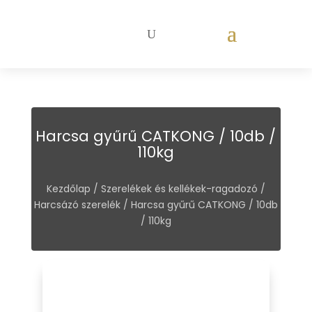
Harcsa gyűrű CATKONG / 10db /
110kg
Kezdőlap
/
Szerelékek és kellékek-ragadozó
/
Harcsázó szerelék
/ Harcsa gyűrű CATKONG / 10db
/ 110kg