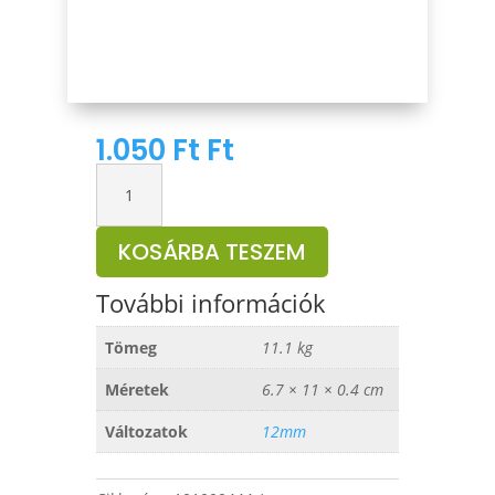
1.050
Ft
Ft
Harcsa
gyűrű
CATKONG
KOSÁRBA TESZEM
/
10db
További információk
/
110kg
Tömeg
11.1 kg
mennyiség
Méretek
6.7 × 11 × 0.4 cm
Változatok
12mm