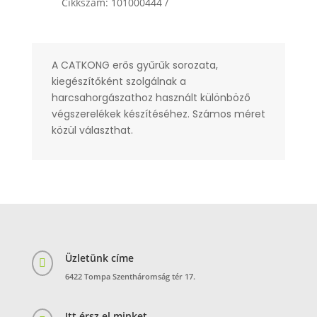
Cikkszám:
101000444
A CATKONG erős gyűrűk sorozata,
kiegészítőként szolgálnak a
harcsahorgászathoz használt különböző
végszerelékek készítéséhez. Számos méret
közül választhat.
Üzletünk címe

6422 Tompa Szentháromság tér 17.
Itt érsz el minket