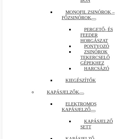
BON
MONOFIL ZSINÓROK –
FŐZSINÓROK
PERGETŐ- ÉS
FEEDER
HORGÁSZAT
PONTYOZÓ
ZSINÓROK
TEKERCSELŐ
GÉPEKHEZ
HARCSÁZÓ
KIEGÉSZÍTŐK
KAPÁSJELZŐK
ELEKTROMOS
KAPÁSJELZŐ
KAPÁSJELZŐ
SETT
KAPÁSJELZŐ