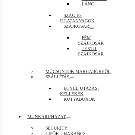
LÁNC
SZAG ÉS
ILLATANYAGOK
SZÁJKOSÁR
FÉM
SZÁJKOSÁR
TEXTIL
SZÁJKOSÁR
MŰCSONTOK MARHABŐRBŐL
SZÁLLÍTÁS
EGYÉB UTAZÁSI
KELLÉKEK
KUTYABOXOK
MUNKARUHÁZAT
SECURITY
CIPŐK – BAKANCS