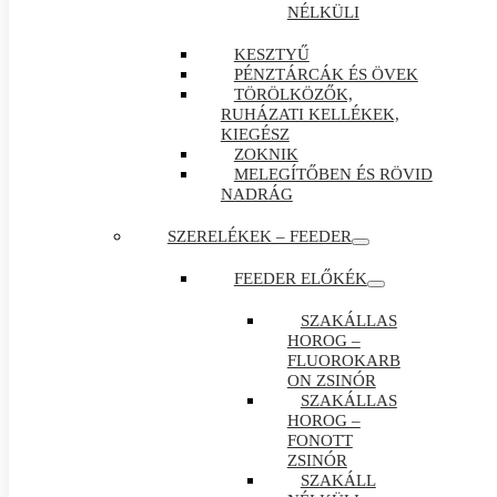
NÉLKÜLI
KESZTYŰ
PÉNZTÁRCÁK ÉS ÖVEK
TÖRÖLKÖZŐK,
RUHÁZATI KELLÉKEK,
KIEGÉSZ
ZOKNIK
MELEGÍTŐBEN ÉS RÖVID
NADRÁG
SZERELÉKEK – FEEDER
FEEDER ELŐKÉK
SZAKÁLLAS
HOROG –
FLUOROKARB
ON ZSINÓR
SZAKÁLLAS
HOROG –
FONOTT
ZSINÓR
SZAKÁLL