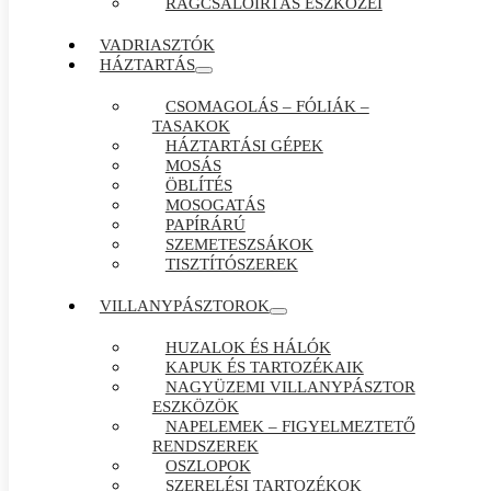
RÁGCSÁLÓIRTÁS ESZKÖZEI
VADRIASZTÓK
HÁZTARTÁS
CSOMAGOLÁS – FÓLIÁK –
TASAKOK
HÁZTARTÁSI GÉPEK
MOSÁS
ÖBLÍTÉS
MOSOGATÁS
PAPÍRÁRÚ
SZEMETESZSÁKOK
TISZTÍTÓSZEREK
VILLANYPÁSZTOROK
HUZALOK ÉS HÁLÓK
KAPUK ÉS TARTOZÉKAIK
NAGYÜZEMI VILLANYPÁSZTOR
ESZKÖZÖK
NAPELEMEK – FIGYELMEZTETŐ
RENDSZEREK
OSZLOPOK
SZERELÉSI TARTOZÉKOK