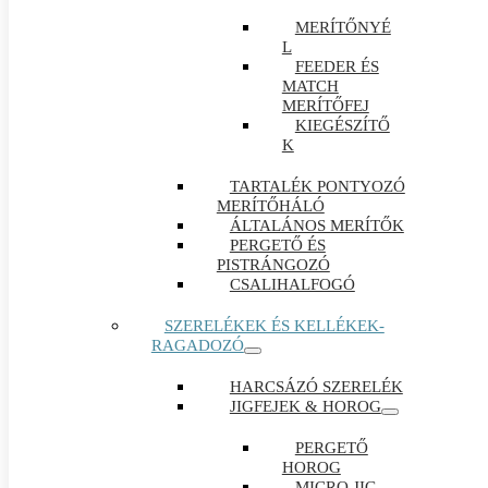
MERÍTŐNYÉ
L
FEEDER ÉS
MATCH
MERÍTŐFEJ
KIEGÉSZÍTŐ
K
TARTALÉK PONTYOZÓ
MERÍTŐHÁLÓ
ÁLTALÁNOS MERÍTŐK
PERGETŐ ÉS
PISTRÁNGOZÓ
CSALIHALFOGÓ
SZERELÉKEK ÉS KELLÉKEK-
RAGADOZÓ
HARCSÁZÓ SZERELÉK
JIGFEJEK & HOROG
PERGETŐ
HOROG
MICRO JIG