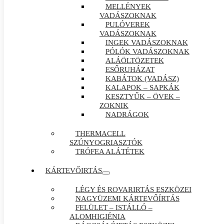
MELLÉNYEK
VADÁSZOKNAK
PULÓVEREK
VADÁSZOKNAK
INGEK VADÁSZOKNAK
PÓLÓK VADÁSZOKNAK
ALÁÖLTÖZETEK
ESŐRUHÁZAT
KABÁTOK (VADÁSZ)
KALAPOK – SAPKÁK
KESZTYŰK – ÖVEK –
ZOKNIK
NADRÁGOK
THERMACELL
SZÚNYOGRIASZTÓK
TRÓFEA ALÁTÉTEK
KÁRTEVŐIRTÁS
LÉGY ÉS ROVARIRTÁS ESZKÖZEI
NAGYÜZEMI KÁRTEVŐÍRTÁS
FELÜLET – ISTÁLLÓ –
ALOMHIGIÉNIA