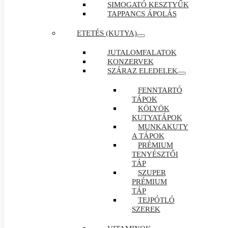
SIMOGATÓ KESZTYŰK
TAPPANCS ÁPOLÁS
ETETÉS (KUTYA)
JUTALOMFALATOK
KONZERVEK
SZÁRAZ ELEDELEK
FENNTARTÓ
TÁPOK
KÖLYÖK
KUTYATÁPOK
MUNKAKUTY
A TÁPOK
PRÉMIUM
TENYÉSZTŐI
TÁP
SZUPER
PRÉMIUM
TÁP
TEJPÓTLÓ
SZEREK