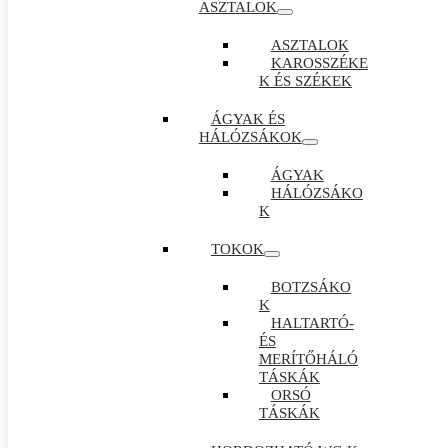
ASZTALOK
ASZTALOK
KAROSSZÉKE
K ÉS SZÉKEK
ÁGYAK ÉS
HÁLÓZSÁKOK
ÁGYAK
HÁLÓZSÁKO
K
TOKOK
BOTZSÁKO
K
HALTARTÓ-
ÉS
MERÍTŐHÁLÓ
TÁSKÁK
ORSÓ
TÁSKÁK