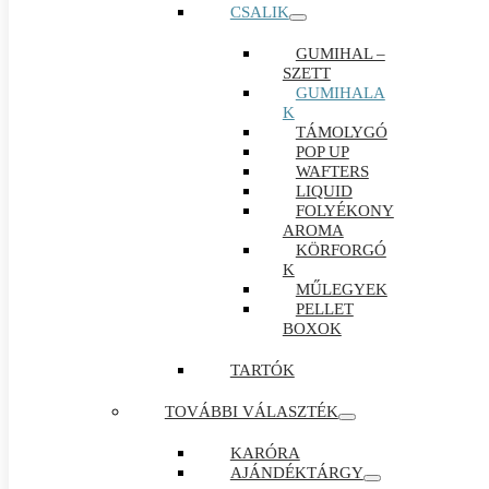
CSALIK
GUMIHAL –
SZETT
GUMIHALA
K
TÁMOLYGÓ
POP UP
WAFTERS
LIQUID
FOLYÉKONY
AROMA
KÖRFORGÓ
K
MŰLEGYEK
PELLET
BOXOK
TARTÓK
TOVÁBBI VÁLASZTÉK
KARÓRA
AJÁNDÉKTÁRGY