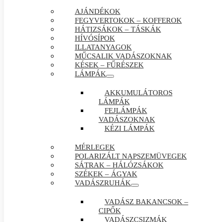
AJÁNDÉKOK
FEGYVERTOKOK – KOFFEROK
HÁTIZSÁKOK – TÁSKÁK
HÍVÓSÍPOK
ILLATANYAGOK
MŰCSALIK VADÁSZOKNAK
KÉSEK – FŰRÉSZEK
LÁMPÁK
AKKUMULÁTOROS
LÁMPÁK
FEJLÁMPÁK
VADÁSZOKNAK
KÉZI LÁMPÁK
MÉRLEGEK
POLARIZÁLT NAPSZEMÜVEGEK
SÁTRAK – HÁLÓZSÁKOK
SZÉKEK – ÁGYAK
VADÁSZRUHÁK
VADÁSZ BAKANCSOK –
CIPŐK
VADÁSZCSIZMÁK