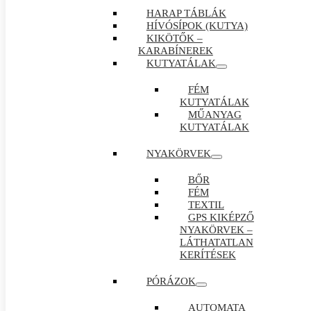
HARAP TÁBLÁK
HÍVÓSÍPOK (KUTYA)
KIKÖTŐK –
KARABÍNEREK
KUTYATÁLAK
FÉM
KUTYATÁLAK
MŰANYAG
KUTYATÁLAK
NYAKÖRVEK
BŐR
FÉM
TEXTIL
GPS KIKÉPZŐ
NYAKÖRVEK –
LÁTHATATLAN
KERÍTÉSEK
PÓRÁZOK
AUTOMATA