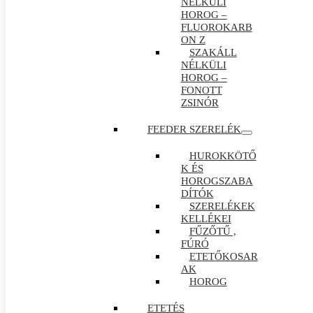
NÉLKÜLI
HOROG –
FLUOROKARB
ON Z
SZAKÁLL
NÉLKÜLI
HOROG –
FONOTT
ZSINÓR
FEEDER SZERELÉK
HUROKKÖTŐ
K ÉS
HOROGSZABA
DÍTÓK
SZERELÉKEK
KELLÉKEI
FŰZŐTŰ ,
FÚRÓ
ETETŐKOSAR
AK
HOROG
ETETÉS