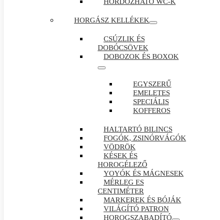
HORDOZHATÓ WC-K
HORGÁSZ KELLÉKEK
CSÚZLIK ÉS
DOBÓCSÖVEK
DOBOZOK ÉS BOXOK
EGYSZERŰ
EMELETES
SPECIÁLIS
KOFFEROS
HALTARTÓ BILINCS
FOGÓK, ZSINÓRVÁGÓK
VÖDRÖK
KÉSEK ÉS
HOROGÉLEZŐ
YOYÓK ÉS MÁGNESEK
MÉRLEG ES
CENTIMÉTER
MARKEREK ÉS BÓJÁK
VILÁGÍTÓ PATRON
HOROGSZABADÍTÓ