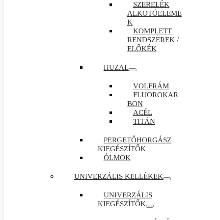
SZERELÉK
ALKOTÓELEME
K
KOMPLETT
RENDSZEREK /
ELŐKÉK
HUZAL
VOLFRÁM
FLUOROKAR
BON
ACÉL
TITÁN
PERGETŐHORGÁSZ
KIEGÉSZÍTŐK
ÓLMOK
UNIVERZÁLIS KELLÉKEK
UNIVERZÁLIS
KIEGÉSZÍTŐK