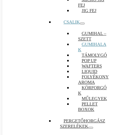
FEJ
JIG FEJ
CSALIK
GUMIHAL –
SZETT
GUMIHALA
K
TÁMOLYGÓ
POP UP
WAFTERS
LIQUID
FOLYÉKONY
AROMA
KÖRFORGÓ
K
MŰLEGYEK
PELLET
BOXOK
PERGETŐHORGÁSZ
SZERELÉKEK