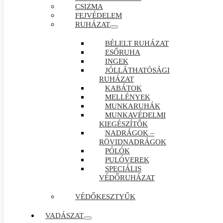
CSIZMA
FEJVÉDELEM
RUHÁZAT
BÉLELT RUHÁZAT
ESŐRUHA
INGEK
JÓLLÁTHATÓSÁGI
RUHÁZAT
KABÁTOK
MELLÉNYEK
MUNKARUHÁK
MUNKAVÉDELMI
KIEGÉSZÍTŐK
NADRÁGOK –
RÖVIDNADRÁGOK
PÓLÓK
PULÓVEREK
SPECIÁLIS
VÉDŐRUHÁZAT
VÉDŐKESZTYŰK
VADÁSZAT