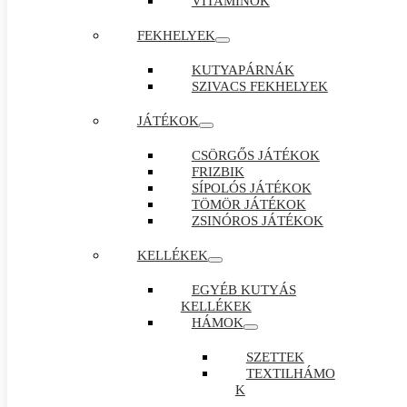
VITAMINOK
FEKHELYEK
KUTYAPÁRNÁK
SZIVACS FEKHELYEK
JÁTÉKOK
CSÖRGŐS JÁTÉKOK
FRIZBIK
SÍPOLÓS JÁTÉKOK
TÖMÖR JÁTÉKOK
ZSINÓROS JÁTÉKOK
KELLÉKEK
EGYÉB KUTYÁS
KELLÉKEK
HÁMOK
SZETTEK
TEXTILHÁMO
K