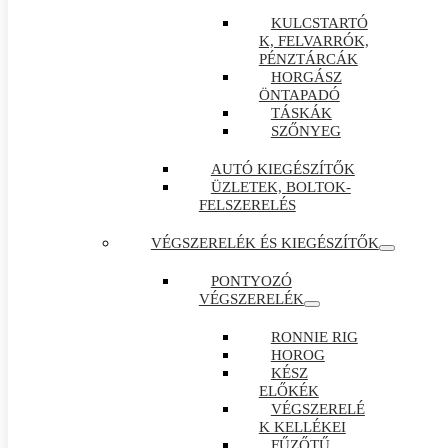
KULCSTARTÓ
K, FELVARRÓK,
PÉNZTÁRCÁK
HORGÁSZ
ÖNTAPADÓ
TÁSKÁK
SZŐNYEG
AUTÓ KIEGÉSZÍTŐK
ÜZLETEK, BOLTOK-
FELSZERELÉS
VÉGSZERELÉK ÉS KIEGÉSZÍTŐK
PONTYOZÓ
VÉGSZERELÉK
RONNIE RIG
HOROG
KÉSZ
ELŐKÉK
VÉGSZERELÉ
K KELLÉKEI
FŰZŐTŰ ,