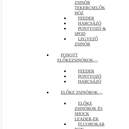
ZSINÓR
TEKERCSELŐK
HÖZ
FEEDER
HARCSÁZÓ
PONTYOZÓ &
SPOD
LEGYEZŐ
ZSINÓR
FONOTT
ELŐKEZSINÓROK
FEEDER
PONTYOZÓ
HARCSÁZÓ
ELŐKE ZSINÓROK
ELŐKE
ZSINÓROK ÉS
SHOCK
LEADER-EK
FLUOROKAR