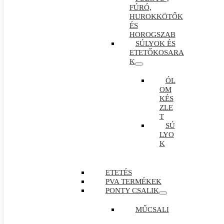
FÚRÓ,
HUROKKÖTŐK
ÉS
HOROGSZAB
SÚLYOK ÉS
ETETŐKOSARA
K
ÓL
OM
KÉS
ZLE
T
SÚ
LYO
K
ETETÉS
PVA TERMÉKEK
PONTY CSALIK
MŰCSALI