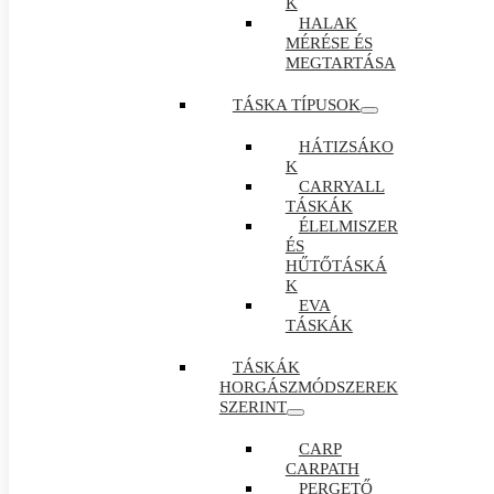
K
HALAK
MÉRÉSE ÉS
MEGTARTÁSA
TÁSKA TÍPUSOK
HÁTIZSÁKO
K
CARRYALL
TÁSKÁK
ÉLELMISZER
ÉS
HŰTŐTÁSKÁ
K
EVA
TÁSKÁK
TÁSKÁK
HORGÁSZMÓDSZEREK
SZERINT
CARP
CARPATH
PERGETŐ