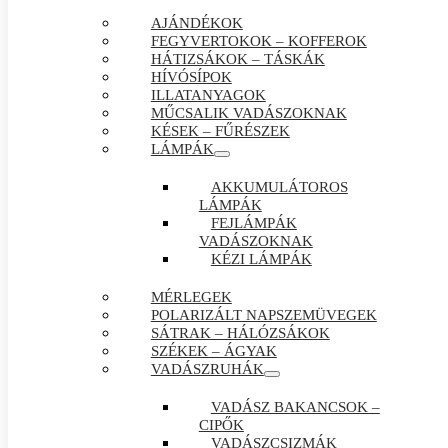
AJÁNDÉKOK
FEGYVERTOKOK – KOFFEROK
HÁTIZSÁKOK – TÁSKÁK
HÍVÓSÍPOK
ILLATANYAGOK
MŰCSALIK VADÁSZOKNAK
KÉSEK – FŰRÉSZEK
LÁMPÁK
AKKUMULÁTOROS
LÁMPÁK
FEJLÁMPÁK
VADÁSZOKNAK
KÉZI LÁMPÁK
MÉRLEGEK
POLARIZÁLT NAPSZEMÜVEGEK
SÁTRAK – HÁLÓZSÁKOK
SZÉKEK – ÁGYAK
VADÁSZRUHÁK
VADÁSZ BAKANCSOK –
CIPŐK
VADÁSZCSIZMÁK