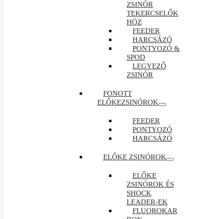
ZSINÓR
TEKERCSELŐK
HÖZ
FEEDER
HARCSÁZÓ
PONTYOZÓ &
SPOD
LEGYEZŐ
ZSINÓR
FONOTT
ELŐKEZSINÓROK
FEEDER
PONTYOZÓ
HARCSÁZÓ
ELŐKE ZSINÓROK
ELŐKE
ZSINÓROK ÉS
SHOCK
LEADER-EK
FLUOROKAR