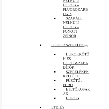
NÉLKÜLI
HOROG –
FLUOROKARB
ON Z
SZAKÁLL
NÉLKÜLI
HOROG –
FONOTT
ZSINÓR
FEEDER SZERELÉK
HUROKKÖTŐ
K ÉS
HOROGSZABA
DÍTÓK
SZERELÉKEK
KELLÉKEI
FŰZŐTŰ ,
FÚRÓ
ETETŐKOSAR
AK
HOROG
ETETÉS