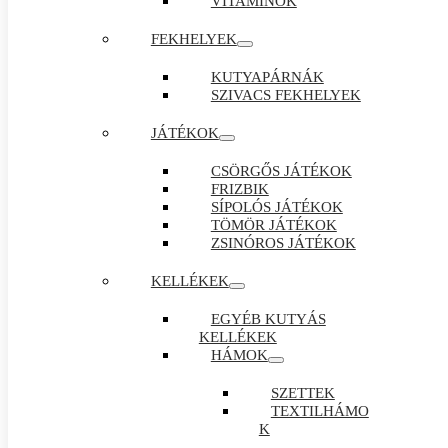
VITAMINOK
FEKHELYEK
KUTYAPÁRNÁK
SZIVACS FEKHELYEK
JÁTÉKOK
CSÖRGŐS JÁTÉKOK
FRIZBIK
SÍPOLÓS JÁTÉKOK
TÖMÖR JÁTÉKOK
ZSINÓROS JÁTÉKOK
KELLÉKEK
EGYÉB KUTYÁS
KELLÉKEK
HÁMOK
SZETTEK
TEXTILHÁMO
K