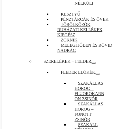
NÉLKÜLI
KESZTYŰ
PÉNZTÁRCÁK ÉS ÖVEK
TÖRÖLKÖZŐK,
RUHÁZATI KELLÉKEK,
KIEGÉSZ
ZOKNIK
MELEGÍTŐBEN ÉS RÖVID
NADRÁG
SZERELÉKEK – FEEDER
FEEDER ELŐKÉK
SZAKÁLLAS
HOROG –
FLUOROKARB
ON ZSINÓR
SZAKÁLLAS
HOROG –
FONOTT
ZSINÓR
SZAKÁLL