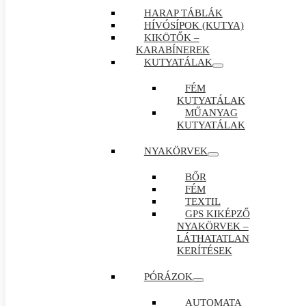
HARAP TÁBLÁK
HÍVÓSÍPOK (KUTYA)
KIKÖTŐK –
KARABÍNEREK
KUTYATÁLAK
FÉM
KUTYATÁLAK
MŰANYAG
KUTYATÁLAK
NYAKÖRVEK
BŐR
FÉM
TEXTIL
GPS KIKÉPZŐ
NYAKÖRVEK –
LÁTHATATLAN
KERÍTÉSEK
PÓRÁZOK
AUTOMATA