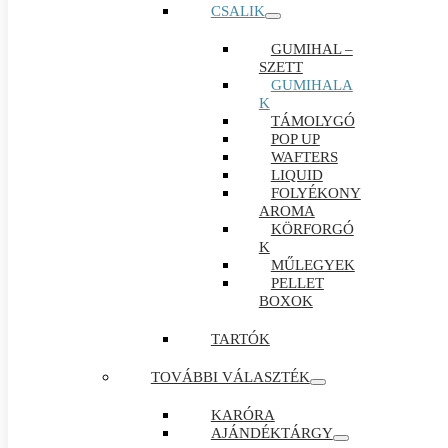
CSALIK
GUMIHAL –
SZETT
GUMIHALA
K
TÁMOLYGÓ
POP UP
WAFTERS
LIQUID
FOLYÉKONY
AROMA
KÖRFORGÓ
K
MŰLEGYEK
PELLET
BOXOK
TARTÓK
TOVÁBBI VÁLASZTÉK
KARÓRA
AJÁNDÉKTÁRGY