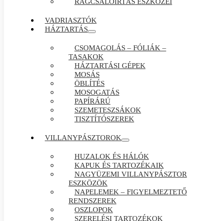
RÁGCSÁLÓIRTÁS ESZKÖZEI
VADRIASZTÓK
HÁZTARTÁS
CSOMAGOLÁS – FÓLIÁK –
TASAKOK
HÁZTARTÁSI GÉPEK
MOSÁS
ÖBLÍTÉS
MOSOGATÁS
PAPÍRÁRÚ
SZEMETESZSÁKOK
TISZTÍTÓSZEREK
VILLANYPÁSZTOROK
HUZALOK ÉS HÁLÓK
KAPUK ÉS TARTOZÉKAIK
NAGYÜZEMI VILLANYPÁSZTOR
ESZKÖZÖK
NAPELEMEK – FIGYELMEZTETŐ
RENDSZEREK
OSZLOPOK
SZERELÉSI TARTOZÉKOK