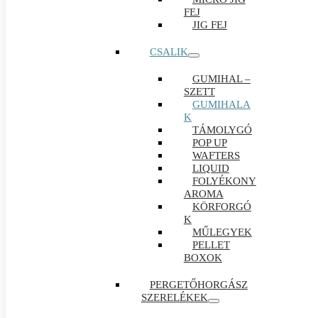
FEJ
JIG FEJ
CSALIK
GUMIHAL –
SZETT
GUMIHALA
K
TÁMOLYGÓ
POP UP
WAFTERS
LIQUID
FOLYÉKONY
AROMA
KÖRFORGÓ
K
MŰLEGYEK
PELLET
BOXOK
PERGETŐHORGÁSZ
SZERELÉKEK