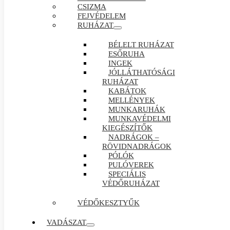
CSIZMA
FEJVÉDELEM
RUHÁZAT
BÉLELT RUHÁZAT
ESŐRUHA
INGEK
JÓLLÁTHATÓSÁGI
RUHÁZAT
KABÁTOK
MELLÉNYEK
MUNKARUHÁK
MUNKAVÉDELMI
KIEGÉSZÍTŐK
NADRÁGOK –
RÖVIDNADRÁGOK
PÓLÓK
PULÓVEREK
SPECIÁLIS
VÉDŐRUHÁZAT
VÉDŐKESZTYŰK
VADÁSZAT