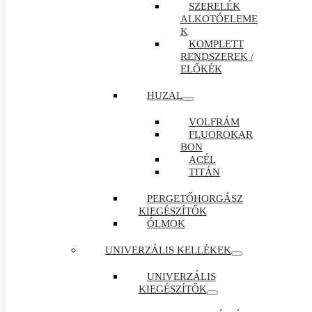
SZERELÉK
ALKOTÓELEME
K
KOMPLETT
RENDSZEREK /
ELŐKÉK
HUZAL
VOLFRÁM
FLUOROKAR
BON
ACÉL
TITÁN
PERGETŐHORGÁSZ
KIEGÉSZÍTŐK
ÓLMOK
UNIVERZÁLIS KELLÉKEK
UNIVERZÁLIS
KIEGÉSZÍTŐK