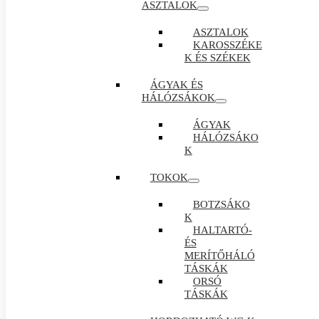
ASZTALOK
ASZTALOK
KAROSSZÉKE
K ÉS SZÉKEK
ÁGYAK ÉS
HÁLÓZSÁKOK
ÁGYAK
HÁLÓZSÁKO
K
TOKOK
BOTZSÁKO
K
HALTARTÓ-
ÉS
MERÍTŐHÁLÓ
TÁSKÁK
ORSÓ
TÁSKÁK