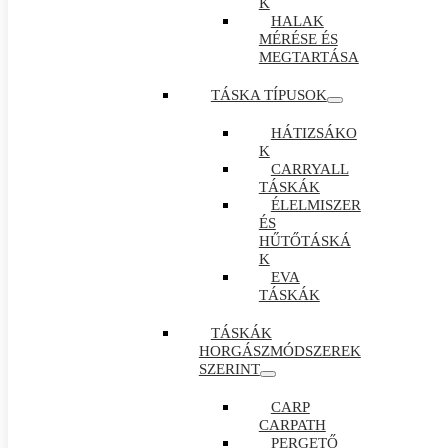
K
HALAK
MÉRÉSE ÉS
MEGTARTÁSA
TÁSKA TÍPUSOK
HÁTIZSÁKO
K
CARRYALL
TÁSKÁK
ÉLELMISZER
ÉS
HŰTŐTÁSKÁ
K
EVA
TÁSKÁK
TÁSKÁK
HORGÁSZMÓDSZEREK
SZERINT
CARP
CARPATH
PERGETŐ