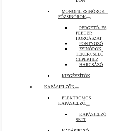
BON
MONOFIL ZSINÓROK –
FŐZSINÓROK
PERGETŐ- ÉS
FEEDER
HORGÁSZAT
PONTYOZÓ
ZSINÓROK
TEKERCSELŐ
GÉPEKHEZ
HARCSÁZÓ
KIEGÉSZÍTŐK
KAPÁSJELZŐK
ELEKTROMOS
KAPÁSJELZŐ
KAPÁSJELZŐ
SETT
KAPÁSJELZŐ