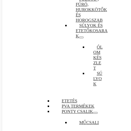
FÚRÓ,
HUROKKÖTŐK
ÉS
HOROGSZAB
SÚLYOK ÉS
ETETŐKOSARA
K
ÓL
OM
KÉS
ZLE
T
SÚ
LYO
K
ETETÉS
PVA TERMÉKEK
PONTY CSALIK
MŰCSALI