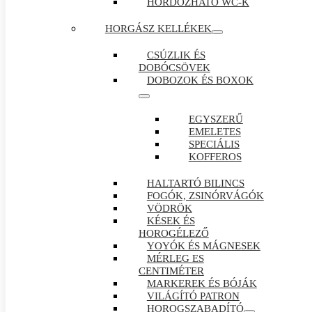
HORDOZHATÓ WC-K
HORGÁSZ KELLÉKEK
CSÚZLIK ÉS
DOBÓCSÖVEK
DOBOZOK ÉS BOXOK
EGYSZERŰ
EMELETES
SPECIÁLIS
KOFFEROS
HALTARTÓ BILINCS
FOGÓK, ZSINÓRVÁGÓK
VÖDRÖK
KÉSEK ÉS
HOROGÉLEZŐ
YOYÓK ÉS MÁGNESEK
MÉRLEG ES
CENTIMÉTER
MARKEREK ÉS BÓJÁK
VILÁGÍTÓ PATRON
HOROGSZABADÍTÓ