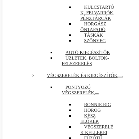
KULCSTARTÓ
K, FELVARRÓK,
PÉNZTÁRCÁK
HORGÁSZ
ÖNTAPADÓ
TÁSKÁK
SZŐNYEG
AUTÓ KIEGÉSZÍTŐK
ÜZLETEK, BOLTOK-
FELSZERELÉS
VÉGSZERELÉK ÉS KIEGÉSZÍTŐK
PONTYOZÓ
VÉGSZERELÉK
RONNIE RIG
HOROG
KÉSZ
ELŐKÉK
VÉGSZERELÉ
K KELLÉKEI
FŰZŐTŰ ,