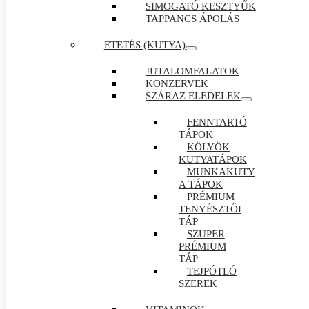
SIMOGATÓ KESZTYŰK
TAPPANCS ÁPOLÁS
ETETÉS (KUTYA)
JUTALOMFALATOK
KONZERVEK
SZÁRAZ ELEDELEK
FENNTARTÓ
TÁPOK
KÖLYÖK
KUTYATÁPOK
MUNKAKUTY
A TÁPOK
PRÉMIUM
TENYÉSZTŐI
TÁP
SZUPER
PRÉMIUM
TÁP
TEJPÓTLÓ
SZEREK