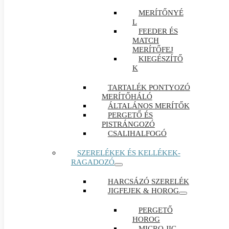
MERÍTŐNYÉ
L
FEEDER ÉS
MATCH
MERÍTŐFEJ
KIEGÉSZÍTŐ
K
TARTALÉK PONTYOZÓ
MERÍTŐHÁLÓ
ÁLTALÁNOS MERÍTŐK
PERGETŐ ÉS
PISTRÁNGOZÓ
CSALIHALFOGÓ
SZERELÉKEK ÉS KELLÉKEK-
RAGADOZÓ
HARCSÁZÓ SZERELÉK
JIGFEJEK & HOROG
PERGETŐ
HOROG
MICRO JIG