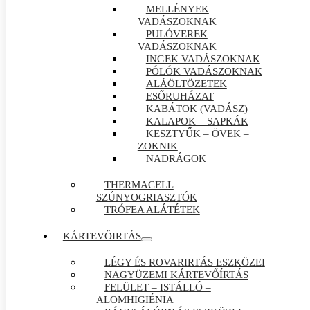
MELLÉNYEK
VADÁSZOKNAK
PULÓVEREK
VADÁSZOKNAK
INGEK VADÁSZOKNAK
PÓLÓK VADÁSZOKNAK
ALÁÖLTÖZETEK
ESŐRUHÁZAT
KABÁTOK (VADÁSZ)
KALAPOK – SAPKÁK
KESZTYŰK – ÖVEK –
ZOKNIK
NADRÁGOK
THERMACELL
SZÚNYOGRIASZTÓK
TRÓFEA ALÁTÉTEK
KÁRTEVŐIRTÁS
LÉGY ÉS ROVARIRTÁS ESZKÖZEI
NAGYÜZEMI KÁRTEVŐÍRTÁS
FELÜLET – ISTÁLLÓ –
ALOMHIGIÉNIA