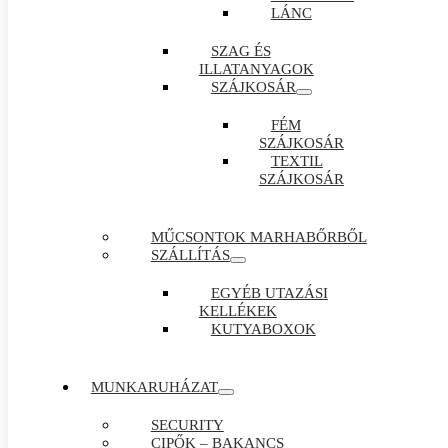
LÁNC
SZAG ÉS
ILLATANYAGOK
SZÁJKOSÁR
FÉM
SZÁJKOSÁR
TEXTIL
SZÁJKOSÁR
MŰCSONTOK MARHABŐRBŐL
SZÁLLÍTÁS
EGYÉB UTAZÁSI
KELLÉKEK
KUTYABOXOK
MUNKARUHÁZAT
SECURITY
CIPŐK – BAKANCS