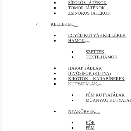
SÍPOLÓS JÁTÉKOK
TÖMÖR JÁTÉKOK
ZSINÓROS JÁTÉKOK
KELLÉKEK
EGYÉB KUTYÁS KELLÉKEK
HÁMOK
SZETTEK
TEXTILHÁMOK
HARAP TÁBLÁK
HÍVÓSÍPOK (KUTYA)
KIKÖTŐK – KARABÍNEREK
KUTYATÁLAK
FÉM KUTYATÁLAK
MŰANYAG KUTYATÁ
NYAKÖRVEK
BŐR
FÉM