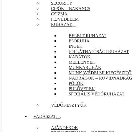
SECURITY
CIPŐK – BAKANCS
CSIZMA
FEJVÉDELEM
RUHÁZAT
BÉLELT RUHÁZAT
ESŐRUHA
INGEK
JÓLLÁTHATÓSÁGI RUHÁZAT
KABÁTOK
MELLÉNYEK
MUNKARUHÁK
MUNKAVÉDELMI KIEGÉSZÍTŐ
NADRÁGOK – RÖVIDNADRÁ
PÓLÓK
PULÓVEREK
SPECIÁLIS VÉDŐRUHÁZAT
VÉDŐKESZTYŰK
VADÁSZAT
AJÁNDÉKOK