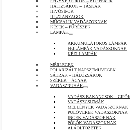
FEGYVERTOKOK – KOFFEROK
HÁTIZSÁKOK – TÁSKÁK
HÍVÓSÍPOK
ILLATANYAGOK
MŰCSALIK VADÁSZOKNAK
KÉSEK – FŰRÉSZEK
LÁMPÁK
AKKUMULÁTOROS LÁMPÁK
FEJLÁMPÁK VADÁSZOKNAK
KÉZI LÁMPÁK
MÉRLEGEK
POLARIZÁLT NAPSZEMÜVEGEK
SÁTRAK – HÁLÓZSÁKOK
SZÉKEK – ÁGYAK
VADÁSZRUHÁK
VADÁSZ BAKANCSOK – CIPŐ
VADÁSZCSIZMÁK
MELLÉNYEK VADÁSZOKNAK
PULÓVEREK VADÁSZOKNAK
INGEK VADÁSZOKNAK
PÓLÓK VADÁSZOKNAK
ALÁÖLTÖZETEK