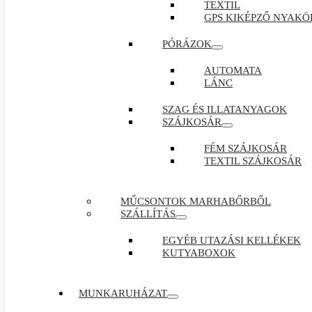
TEXTIL
GPS KIKÉPZŐ NYAKÖ
PÓRÁZOK
AUTOMATA
LÁNC
SZAG ÉS ILLATANYAGOK
SZÁJKOSÁR
FÉM SZÁJKOSÁR
TEXTIL SZÁJKOSÁR
MŰCSONTOK MARHABŐRBŐL
SZÁLLÍTÁS
EGYÉB UTAZÁSI KELLÉKEK
KUTYABOXOK
MUNKARUHÁZAT