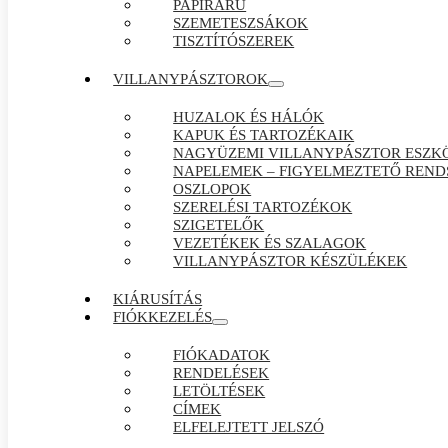
PAPÍRÁRÚ
SZEMETESZSÁKOK
TISZTÍTÓSZEREK
VILLANYPÁSZTOROK
HUZALOK ÉS HÁLÓK
KAPUK ÉS TARTOZÉKAIK
NAGYÜZEMI VILLANYPÁSZTOR ESZK
NAPELEMEK – FIGYELMEZTETŐ REND
OSZLOPOK
SZERELÉSI TARTOZÉKOK
SZIGETELŐK
VEZETÉKEK ÉS SZALAGOK
VILLANYPÁSZTOR KÉSZÜLÉKEK
KIÁRUSÍTÁS
FIÓKKEZELÉS
FIÓKADATOK
RENDELÉSEK
LETÖLTÉSEK
CÍMEK
ELFELEJTETT JELSZÓ