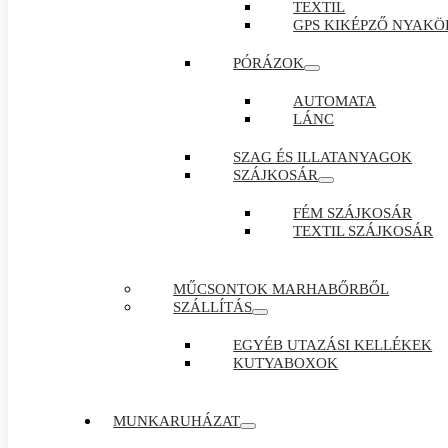
TEXTIL
GPS KIKÉPZŐ NYAKÖ
PÓRÁZOK
AUTOMATA
LÁNC
SZAG ÉS ILLATANYAGOK
SZÁJKOSÁR
FÉM SZÁJKOSÁR
TEXTIL SZÁJKOSÁR
MŰCSONTOK MARHABŐRBŐL
SZÁLLÍTÁS
EGYÉB UTAZÁSI KELLÉKEK
KUTYABOXOK
MUNKARUHÁZAT