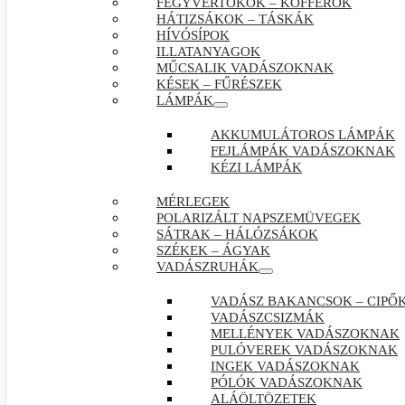
FEGYVERTOKOK – KOFFEROK
HÁTIZSÁKOK – TÁSKÁK
HÍVÓSÍPOK
ILLATANYAGOK
MŰCSALIK VADÁSZOKNAK
KÉSEK – FŰRÉSZEK
LÁMPÁK
AKKUMULÁTOROS LÁMPÁK
FEJLÁMPÁK VADÁSZOKNAK
KÉZI LÁMPÁK
MÉRLEGEK
POLARIZÁLT NAPSZEMÜVEGEK
SÁTRAK – HÁLÓZSÁKOK
SZÉKEK – ÁGYAK
VADÁSZRUHÁK
VADÁSZ BAKANCSOK – CIPŐ
VADÁSZCSIZMÁK
MELLÉNYEK VADÁSZOKNAK
PULÓVEREK VADÁSZOKNAK
INGEK VADÁSZOKNAK
PÓLÓK VADÁSZOKNAK
ALÁÖLTÖZETEK