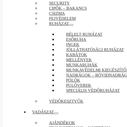
SECURITY
CIPŐK – BAKANCS
CSIZMA
FEJVÉDELEM
RUHÁZAT
BÉLELT RUHÁZAT
ESŐRUHA
INGEK
JÓLLÁTHATÓSÁGI RUHÁZAT
KABÁTOK
MELLÉNYEK
MUNKARUHÁK
MUNKAVÉDELMI KIEGÉSZÍTŐ
NADRÁGOK – RÖVIDNADRÁ
PÓLÓK
PULÓVEREK
SPECIÁLIS VÉDŐRUHÁZAT
VÉDŐKESZTYŰK
VADÁSZAT
AJÁNDÉKOK