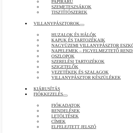
PAPÍRÁRÚ
SZEMETESZSÁKOK
TISZTÍTÓSZEREK
VILLANYPÁSZTOROK
HUZALOK ÉS HÁLÓK
KAPUK ÉS TARTOZÉKAIK
NAGYÜZEMI VILLANYPÁSZTOR ESZK
NAPELEMEK – FIGYELMEZTETŐ REND
OSZLOPOK
SZERELÉSI TARTOZÉKOK
SZIGETELŐK
VEZETÉKEK ÉS SZALAGOK
VILLANYPÁSZTOR KÉSZÜLÉKEK
KIÁRUSÍTÁS
FIÓKKEZELÉS
FIÓKADATOK
RENDELÉSEK
LETÖLTÉSEK
CÍMEK
ELFELEJTETT JELSZÓ