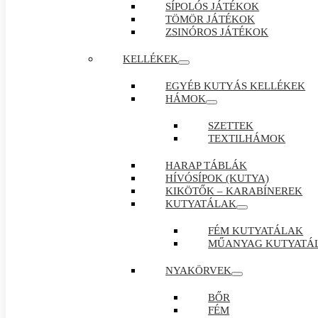
SÍPOLÓS JÁTÉKOK
TÖMÖR JÁTÉKOK
ZSINÓROS JÁTÉKOK
KELLÉKEK
EGYÉB KUTYÁS KELLÉKEK
HÁMOK
SZETTEK
TEXTILHÁMOK
HARAP TÁBLÁK
HÍVÓSÍPOK (KUTYA)
KIKÖTŐK – KARABÍNEREK
KUTYATÁLAK
FÉM KUTYATÁLAK
MŰANYAG KUTYATÁ
NYAKÖRVEK
BŐR
FÉM