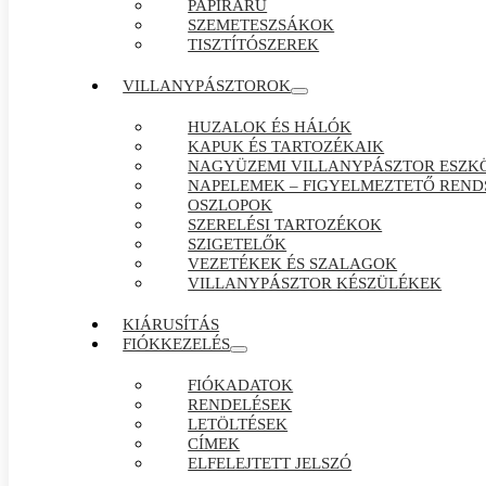
PAPÍRÁRÚ
SZEMETESZSÁKOK
TISZTÍTÓSZEREK
VILLANYPÁSZTOROK
HUZALOK ÉS HÁLÓK
KAPUK ÉS TARTOZÉKAIK
NAGYÜZEMI VILLANYPÁSZTOR ESZK
NAPELEMEK – FIGYELMEZTETŐ REND
OSZLOPOK
SZERELÉSI TARTOZÉKOK
SZIGETELŐK
VEZETÉKEK ÉS SZALAGOK
VILLANYPÁSZTOR KÉSZÜLÉKEK
KIÁRUSÍTÁS
FIÓKKEZELÉS
FIÓKADATOK
RENDELÉSEK
LETÖLTÉSEK
CÍMEK
ELFELEJTETT JELSZÓ