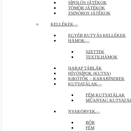
SÍPOLÓS JÁTÉKOK
TÖMÖR JÁTÉKOK
ZSINÓROS JÁTÉKOK
KELLÉKEK
EGYÉB KUTYÁS KELLÉKEK
HÁMOK
SZETTEK
TEXTILHÁMOK
HARAP TÁBLÁK
HÍVÓSÍPOK (KUTYA)
KIKÖTŐK – KARABÍNEREK
KUTYATÁLAK
FÉM KUTYATÁLAK
MŰANYAG KUTYATÁ
NYAKÖRVEK
BŐR
FÉM