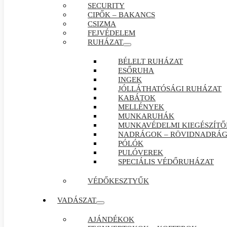
SECURITY
CIPŐK – BAKANCS
CSIZMA
FEJVÉDELEM
RUHÁZAT
BÉLELT RUHÁZAT
ESŐRUHA
INGEK
JÓLLÁTHATÓSÁGI RUHÁZAT
KABÁTOK
MELLÉNYEK
MUNKARUHÁK
MUNKAVÉDELMI KIEGÉSZÍTŐ
NADRÁGOK – RÖVIDNADRÁ
PÓLÓK
PULÓVEREK
SPECIÁLIS VÉDŐRUHÁZAT
VÉDŐKESZTYŰK
VADÁSZAT
AJÁNDÉKOK