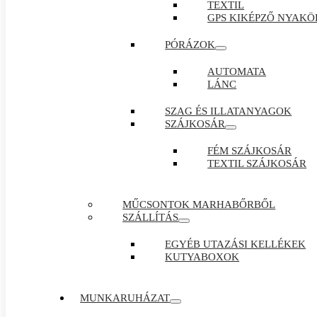
TEXTIL
GPS KIKÉPZŐ NYAKÖ
PÓRÁZOK
AUTOMATA
LÁNC
SZAG ÉS ILLATANYAGOK
SZÁJKOSÁR
FÉM SZÁJKOSÁR
TEXTIL SZÁJKOSÁR
MŰCSONTOK MARHABŐRBŐL
SZÁLLÍTÁS
EGYÉB UTAZÁSI KELLÉKEK
KUTYABOXOK
MUNKARUHÁZAT