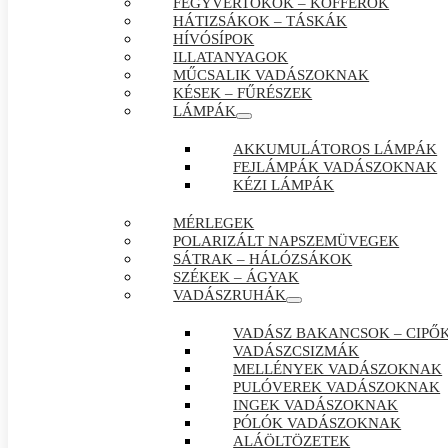
FEGYVERTOKOK – KOFFEROK
HÁTIZSÁKOK – TÁSKÁK
HÍVÓSÍPOK
ILLATANYAGOK
MŰCSALIK VADÁSZOKNAK
KÉSEK – FŰRÉSZEK
LÁMPÁK
AKKUMULÁTOROS LÁMPÁK
FEJLÁMPÁK VADÁSZOKNAK
KÉZI LÁMPÁK
MÉRLEGEK
POLARIZÁLT NAPSZEMÜVEGEK
SÁTRAK – HÁLÓZSÁKOK
SZÉKEK – ÁGYAK
VADÁSZRUHÁK
VADÁSZ BAKANCSOK – CIPŐ
VADÁSZCSIZMÁK
MELLÉNYEK VADÁSZOKNAK
PULÓVEREK VADÁSZOKNAK
INGEK VADÁSZOKNAK
PÓLÓK VADÁSZOKNAK
ALÁÖLTÖZETEK