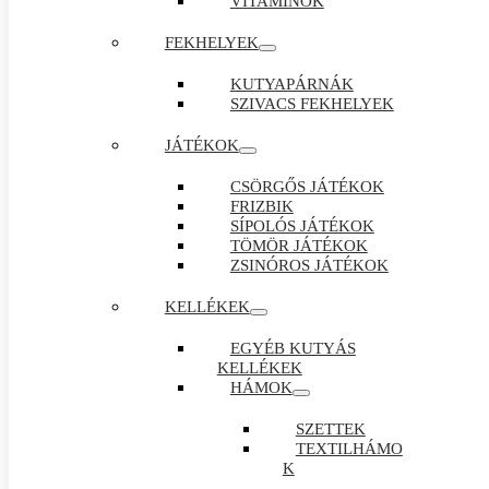
VITAMINOK
FEKHELYEK
KUTYAPÁRNÁK
SZIVACS FEKHELYEK
JÁTÉKOK
CSÖRGŐS JÁTÉKOK
FRIZBIK
SÍPOLÓS JÁTÉKOK
TÖMÖR JÁTÉKOK
ZSINÓROS JÁTÉKOK
KELLÉKEK
EGYÉB KUTYÁS
KELLÉKEK
HÁMOK
SZETTEK
TEXTILHÁMO
K