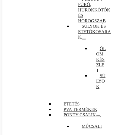
FÚRÓ,
HUROKKÖTŐK
ÉS
HOROGSZAB
SÚLYOK ÉS
ETETŐKOSARA
K
ÓL
OM
KÉS
ZLE
T
SÚ
LYO
K
ETETÉS
PVA TERMÉKEK
PONTY CSALIK
MŰCSALI