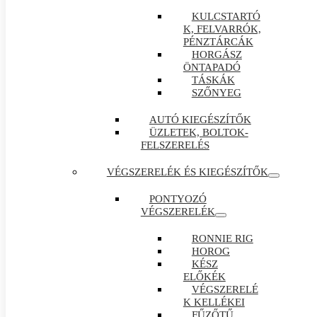
KULCSTARTÓ
K, FELVARRÓK,
PÉNZTÁRCÁK
HORGÁSZ
ÖNTAPADÓ
TÁSKÁK
SZŐNYEG
AUTÓ KIEGÉSZÍTŐK
ÜZLETEK, BOLTOK-
FELSZERELÉS
VÉGSZERELÉK ÉS KIEGÉSZÍTŐK
PONTYOZÓ
VÉGSZERELÉK
RONNIE RIG
HOROG
KÉSZ
ELŐKÉK
VÉGSZERELÉ
K KELLÉKEI
FŰZŐTŰ ,