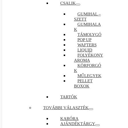
CSALIK
GUMIHAL –
SZETT
GUMIHALA
K
TÁMOLYGÓ
POP UP
WAFTERS
LIQUID
FOLYÉKONY
AROMA
KÖRFORGÓ
K
MŰLEGYEK
PELLET
BOXOK
TARTÓK
TOVÁBBI VÁLASZTÉK
KARÓRA
AJÁNDÉKTÁRGY