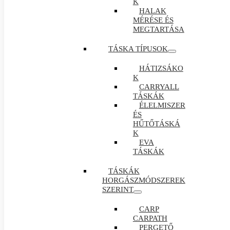
K
HALAK
MÉRÉSE ÉS
MEGTARTÁSA
TÁSKA TÍPUSOK
HÁTIZSÁKO
K
CARRYALL
TÁSKÁK
ÉLELMISZER
ÉS
HŰTŐTÁSKÁ
K
EVA
TÁSKÁK
TÁSKÁK
HORGÁSZMÓDSZEREK
SZERINT
CARP
CARPATH
PERGETŐ