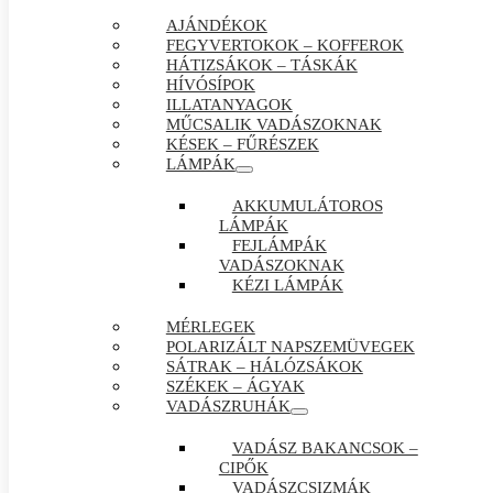
AJÁNDÉKOK
FEGYVERTOKOK – KOFFEROK
HÁTIZSÁKOK – TÁSKÁK
HÍVÓSÍPOK
ILLATANYAGOK
MŰCSALIK VADÁSZOKNAK
KÉSEK – FŰRÉSZEK
LÁMPÁK
AKKUMULÁTOROS
LÁMPÁK
FEJLÁMPÁK
VADÁSZOKNAK
KÉZI LÁMPÁK
MÉRLEGEK
POLARIZÁLT NAPSZEMÜVEGEK
SÁTRAK – HÁLÓZSÁKOK
SZÉKEK – ÁGYAK
VADÁSZRUHÁK
VADÁSZ BAKANCSOK –
CIPŐK
VADÁSZCSIZMÁK