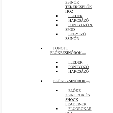
ZSINÓR
TEKERCSELŐK
HÖZ
FEEDER
HARCSÁZÓ
PONTYOZÓ &
SPOD
LEGYEZŐ
ZSINÓR
FONOTT
ELŐKEZSINÓROK
FEEDER
PONTYOZÓ
HARCSÁZÓ
ELŐKE ZSINÓROK
ELŐKE
ZSINÓROK ÉS
SHOCK
LEADER-EK
FLUOROKAR