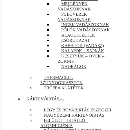
MELLÉNYEK
VADÁSZOKNAK
PULÓVEREK
VADÁSZOKNAK
INGEK VADÁSZOKNAK
PÓLÓK VADÁSZOKNAK
ALÁÖLTÖZETEK
ESŐRUHÁZAT
KABÁTOK (VADÁSZ)
KALAPOK – SAPKÁK
KESZTYŰK – ÖVEK –
ZOKNIK
NADRÁGOK
THERMACELL
SZÚNYOGRIASZTÓK
TRÓFEA ALÁTÉTEK
KÁRTEVŐIRTÁS
LÉGY ÉS ROVARIRTÁS ESZKÖZEI
NAGYÜZEMI KÁRTEVŐÍRTÁS
FELÜLET – ISTÁLLÓ –
ALOMHIGIÉNIA