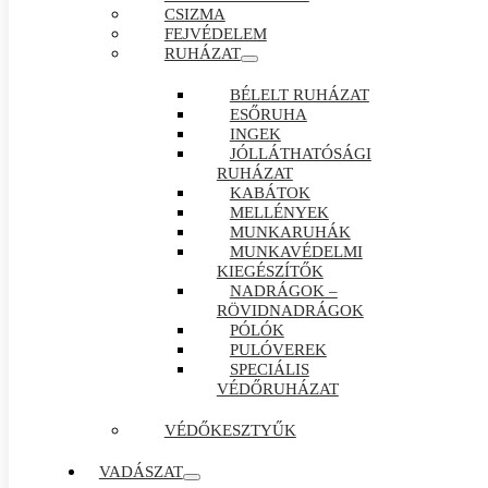
CSIZMA
FEJVÉDELEM
RUHÁZAT
BÉLELT RUHÁZAT
ESŐRUHA
INGEK
JÓLLÁTHATÓSÁGI
RUHÁZAT
KABÁTOK
MELLÉNYEK
MUNKARUHÁK
MUNKAVÉDELMI
KIEGÉSZÍTŐK
NADRÁGOK –
RÖVIDNADRÁGOK
PÓLÓK
PULÓVEREK
SPECIÁLIS
VÉDŐRUHÁZAT
VÉDŐKESZTYŰK
VADÁSZAT