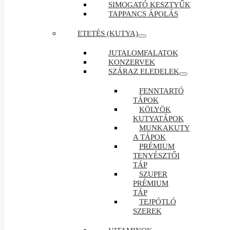
SIMOGATÓ KESZTYŰK
TAPPANCS ÁPOLÁS
ETETÉS (KUTYA)
JUTALOMFALATOK
KONZERVEK
SZÁRAZ ELEDELEK
FENNTARTÓ
TÁPOK
KÖLYÖK
KUTYATÁPOK
MUNKAKUTY
A TÁPOK
PRÉMIUM
TENYÉSZTŐI
TÁP
SZUPER
PRÉMIUM
TÁP
TEJPÓTLÓ
SZEREK