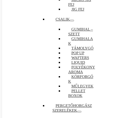
FEJ
JIG FEJ
CSALIK
GUMIHAL –
SZETT
GUMIHALA
K
TÁMOLYGÓ
POP UP
WAFTERS
LIQUID
FOLYÉKONY
AROMA
KÖRFORGÓ
K
MŰLEGYEK
PELLET
BOXOK
PERGETŐHORGÁSZ
SZERELÉKEK