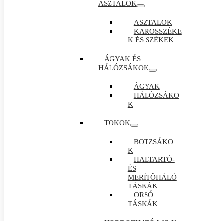
ASZTALOK
ASZTALOK
KAROSSZÉKE
K ÉS SZÉKEK
ÁGYAK ÉS
HÁLÓZSÁKOK
ÁGYAK
HÁLÓZSÁKO
K
TOKOK
BOTZSÁKO
K
HALTARTÓ-
ÉS
MERÍTŐHÁLÓ
TÁSKÁK
ORSÓ
TÁSKÁK