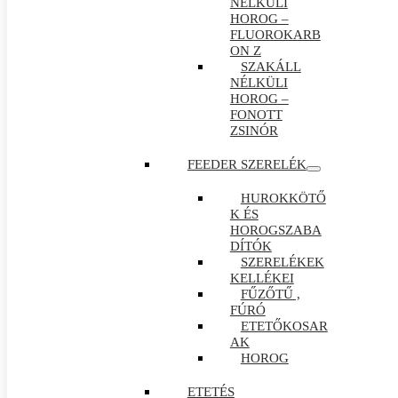
NÉLKÜLI
HOROG –
FLUOROKARB
ON Z
SZAKÁLL
NÉLKÜLI
HOROG –
FONOTT
ZSINÓR
FEEDER SZERELÉK
HUROKKÖTŐ
K ÉS
HOROGSZABA
DÍTÓK
SZERELÉKEK
KELLÉKEI
FŰZŐTŰ ,
FÚRÓ
ETETŐKOSAR
AK
HOROG
ETETÉS