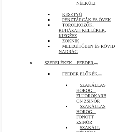
NÉLKÜLI
KESZTYŰ
PÉNZTÁRCÁK ÉS ÖVEK
TÖRÖLKÖZŐK,
RUHÁZATI KELLÉKEK,
KIEGÉSZ
ZOKNIK
MELEGÍTŐBEN ÉS RÖVID
NADRÁG
SZERELÉKEK – FEEDER
FEEDER ELŐKÉK
SZAKÁLLAS
HOROG –
FLUOROKARB
ON ZSINÓR
SZAKÁLLAS
HOROG –
FONOTT
ZSINÓR
SZAKÁLL