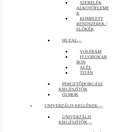
SZERELÉK
ALKOTÓELEME
K
KOMPLETT
RENDSZEREK /
ELŐKÉK
HUZAL
VOLFRÁM
FLUOROKAR
BON
ACÉL
TITÁN
PERGETŐHORGÁSZ
KIEGÉSZÍTŐK
ÓLMOK
UNIVERZÁLIS KELLÉKEK
UNIVERZÁLIS
KIEGÉSZÍTŐK