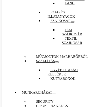
LÁNC
SZAG ÉS
ILLATANYAGOK
SZÁJKOSÁR
FÉM
SZÁJKOSÁR
TEXTIL
SZÁJKOSÁR
MŰCSONTOK MARHABŐRBŐL
SZÁLLÍTÁS
EGYÉB UTAZÁSI
KELLÉKEK
KUTYABOXOK
MUNKARUHÁZAT
SECURITY
CIPŐK – BAKANCS