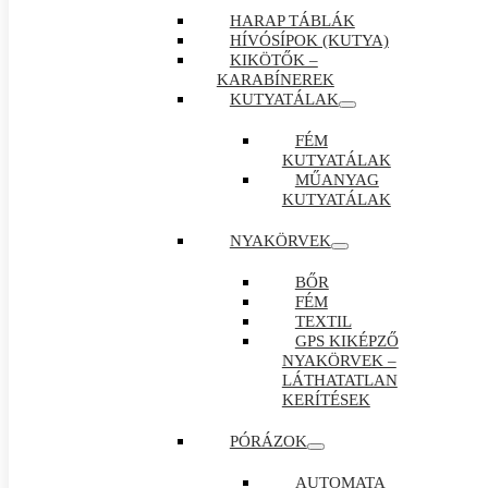
HARAP TÁBLÁK
HÍVÓSÍPOK (KUTYA)
KIKÖTŐK –
KARABÍNEREK
KUTYATÁLAK
FÉM
KUTYATÁLAK
MŰANYAG
KUTYATÁLAK
NYAKÖRVEK
BŐR
FÉM
TEXTIL
GPS KIKÉPZŐ
NYAKÖRVEK –
LÁTHATATLAN
KERÍTÉSEK
PÓRÁZOK
AUTOMATA