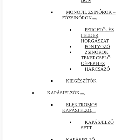
BON
MONOFIL ZSINÓROK –
FŐZSINÓROK
PERGETŐ- ÉS
FEEDER
HORGÁSZAT
PONTYOZÓ
ZSINÓROK
TEKERCSELŐ
GÉPEKHEZ
HARCSÁZÓ
KIEGÉSZÍTŐK
KAPÁSJELZŐK
ELEKTROMOS
KAPÁSJELZŐ
KAPÁSJELZŐ
SETT
KAPÁSJELZŐ