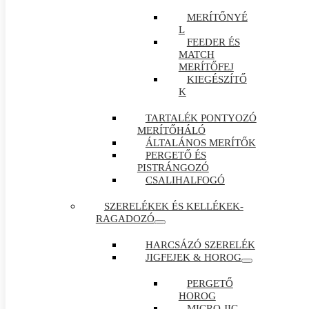
MERÍTŐNYÉ
L
FEEDER ÉS
MATCH
MERÍTŐFEJ
KIEGÉSZÍTŐ
K
TARTALÉK PONTYOZÓ
MERÍTŐHÁLÓ
ÁLTALÁNOS MERÍTŐK
PERGETŐ ÉS
PISTRÁNGOZÓ
CSALIHALFOGÓ
SZERELÉKEK ÉS KELLÉKEK-
RAGADOZÓ
HARCSÁZÓ SZERELÉK
JIGFEJEK & HOROG
PERGETŐ
HOROG
MICRO JIG