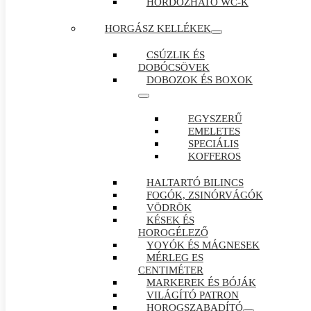
HORDOZHATÓ WC-K
HORGÁSZ KELLÉKEK
CSÚZLIK ÉS
DOBÓCSÖVEK
DOBOZOK ÉS BOXOK
EGYSZERŰ
EMELETES
SPECIÁLIS
KOFFEROS
HALTARTÓ BILINCS
FOGÓK, ZSINÓRVÁGÓK
VÖDRÖK
KÉSEK ÉS
HOROGÉLEZŐ
YOYÓK ÉS MÁGNESEK
MÉRLEG ES
CENTIMÉTER
MARKEREK ÉS BÓJÁK
VILÁGÍTÓ PATRON
HOROGSZABADÍTÓ