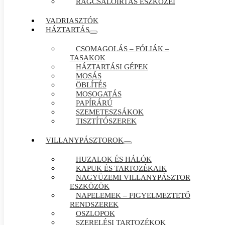
RÁGCSÁLÓIRTÁS ESZKÖZEI
VADRIASZTÓK
HÁZTARTÁS
CSOMAGOLÁS – FÓLIÁK –
TASAKOK
HÁZTARTÁSI GÉPEK
MOSÁS
ÖBLÍTÉS
MOSOGATÁS
PAPÍRÁRÚ
SZEMETESZSÁKOK
TISZTÍTÓSZEREK
VILLANYPÁSZTOROK
HUZALOK ÉS HÁLÓK
KAPUK ÉS TARTOZÉKAIK
NAGYÜZEMI VILLANYPÁSZTOR
ESZKÖZÖK
NAPELEMEK – FIGYELMEZTETŐ
RENDSZEREK
OSZLOPOK
SZERELÉSI TARTOZÉKOK