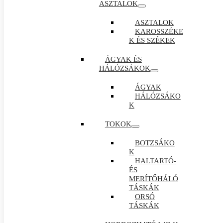
ASZTALOK
ASZTALOK
KAROSSZÉKE
K ÉS SZÉKEK
ÁGYAK ÉS
HÁLÓZSÁKOK
ÁGYAK
HÁLÓZSÁKO
K
TOKOK
BOTZSÁKO
K
HALTARTÓ-
ÉS
MERÍTŐHÁLÓ
TÁSKÁK
ORSÓ
TÁSKÁK