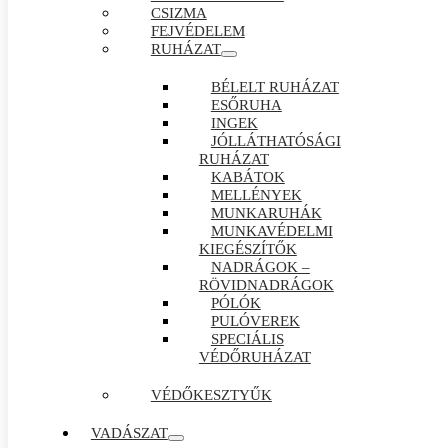
CSIZMA
FEJVÉDELEM
RUHÁZAT
BÉLELT RUHÁZAT
ESŐRUHA
INGEK
JÓLLÁTHATÓSÁGI
RUHÁZAT
KABÁTOK
MELLÉNYEK
MUNKARUHÁK
MUNKAVÉDELMI
KIEGÉSZÍTŐK
NADRÁGOK –
RÖVIDNADRÁGOK
PÓLÓK
PULÓVEREK
SPECIÁLIS
VÉDŐRUHÁZAT
VÉDŐKESZTYŰK
VADÁSZAT