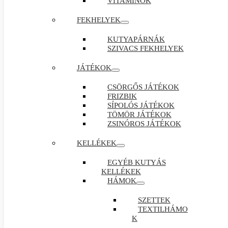
VITAMINOK
FEKHELYEK
KUTYAPÁRNÁK
SZIVACS FEKHELYEK
JÁTÉKOK
CSÖRGŐS JÁTÉKOK
FRIZBIK
SÍPOLÓS JÁTÉKOK
TÖMÖR JÁTÉKOK
ZSINÓROS JÁTÉKOK
KELLÉKEK
EGYÉB KUTYÁS
KELLÉKEK
HÁMOK
SZETTEK
TEXTILHÁMO
K