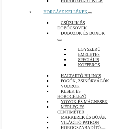
HORDOZHATÓ WC-K
HORGÁSZ KELLÉKEK
CSÚZLIK ÉS
DOBÓCSÖVEK
DOBOZOK ÉS BOXOK
EGYSZERŰ
EMELETES
SPECIÁLIS
KOFFEROS
HALTARTÓ BILINCS
FOGÓK, ZSINÓRVÁGÓK
VÖDRÖK
KÉSEK ÉS
HOROGÉLEZŐ
YOYÓK ÉS MÁGNESEK
MÉRLEG ES
CENTIMÉTER
MARKEREK ÉS BÓJÁK
VILÁGÍTÓ PATRON
HOROGSZABADÍTÓ