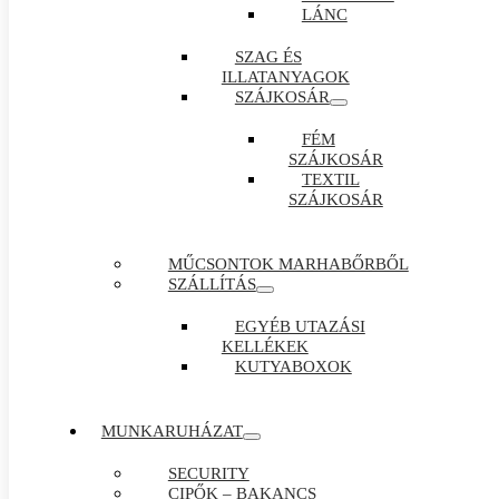
LÁNC
SZAG ÉS
ILLATANYAGOK
SZÁJKOSÁR
FÉM
SZÁJKOSÁR
TEXTIL
SZÁJKOSÁR
MŰCSONTOK MARHABŐRBŐL
SZÁLLÍTÁS
EGYÉB UTAZÁSI
KELLÉKEK
KUTYABOXOK
MUNKARUHÁZAT
SECURITY
CIPŐK – BAKANCS