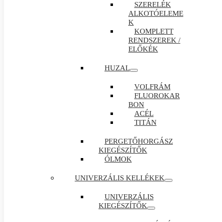
SZERELÉK
ALKOTÓELEME
K
KOMPLETT
RENDSZEREK /
ELŐKÉK
HUZAL
VOLFRÁM
FLUOROKAR
BON
ACÉL
TITÁN
PERGETŐHORGÁSZ
KIEGÉSZÍTŐK
ÓLMOK
UNIVERZÁLIS KELLÉKEK
UNIVERZÁLIS
KIEGÉSZÍTŐK