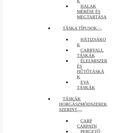
K
HALAK
MÉRÉSE ÉS
MEGTARTÁSA
TÁSKA TÍPUSOK
HÁTIZSÁKO
K
CARRYALL
TÁSKÁK
ÉLELMISZER
ÉS
HŰTŐTÁSKÁ
K
EVA
TÁSKÁK
TÁSKÁK
HORGÁSZMÓDSZEREK
SZERINT
CARP
CARPATH
PERGETŐ