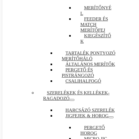
MERÍTŐNYÉ
L
FEEDER ÉS
MATCH
MERÍTŐFEJ
KIEGÉSZÍTŐ
K
TARTALÉK PONTYOZÓ
MERÍTŐHÁLÓ
ÁLTALÁNOS MERÍTŐK
PERGETŐ ÉS
PISTRÁNGOZÓ
CSALIHALFOGÓ
SZERELÉKEK ÉS KELLÉKEK-
RAGADOZÓ
HARCSÁZÓ SZERELÉK
JIGFEJEK & HOROG
PERGETŐ
HOROG
MICRO JIG