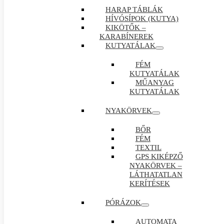
HARAP TÁBLÁK
HÍVÓSÍPOK (KUTYA)
KIKÖTŐK –
KARABÍNEREK
KUTYATÁLAK
FÉM
KUTYATÁLAK
MŰANYAG
KUTYATÁLAK
NYAKÖRVEK
BŐR
FÉM
TEXTIL
GPS KIKÉPZŐ
NYAKÖRVEK –
LÁTHATATLAN
KERÍTÉSEK
PÓRÁZOK
AUTOMATA