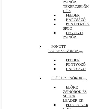
ZSINÓR
TEKERCSELŐK
HÖZ
FEEDER
HARCSÁZÓ
PONTYOZÓ &
SPOD
LEGYEZŐ
ZSINÓR
FONOTT
ELŐKEZSINÓROK
FEEDER
PONTYOZÓ
HARCSÁZÓ
ELŐKE ZSINÓROK
ELŐKE
ZSINÓROK ÉS
SHOCK
LEADER-EK
FLUOROKAR