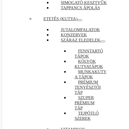
SIMOGATÓ KESZTYŰK
TAPPANCS ÁPOLÁS
ETETÉS (KUTYA)
JUTALOMFALATOK
KONZERVEK
SZÁRAZ ELEDELEK
FENNTARTÓ
TÁPOK
KÖLYÖK
KUTYATÁPOK
MUNKAKUTY
A TÁPOK
PRÉMIUM
TENYÉSZTŐI
TÁP
SZUPER
PRÉMIUM
TÁP
TEJPÓTLÓ
SZEREK