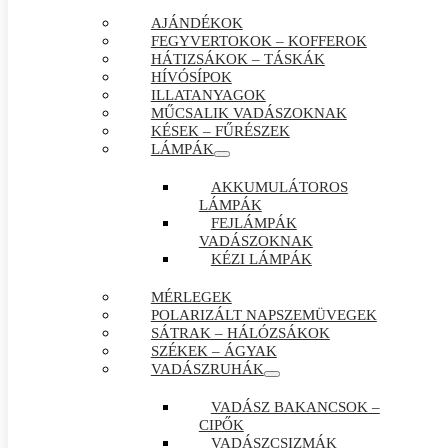
AJÁNDÉKOK
FEGYVERTOKOK – KOFFEROK
HÁTIZSÁKOK – TÁSKÁK
HÍVÓSÍPOK
ILLATANYAGOK
MŰCSALIK VADÁSZOKNAK
KÉSEK – FŰRÉSZEK
LÁMPÁK
AKKUMULÁTOROS
LÁMPÁK
FEJLÁMPÁK
VADÁSZOKNAK
KÉZI LÁMPÁK
MÉRLEGEK
POLARIZÁLT NAPSZEMÜVEGEK
SÁTRAK – HÁLÓZSÁKOK
SZÉKEK – ÁGYAK
VADÁSZRUHÁK
VADÁSZ BAKANCSOK –
CIPŐK
VADÁSZCSIZMÁK