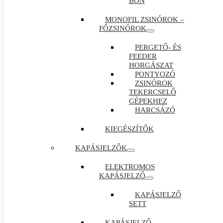
BON
MONOFIL ZSINÓROK –
FŐZSINÓROK
PERGETŐ- ÉS
FEEDER
HORGÁSZAT
PONTYOZÓ
ZSINÓROK
TEKERCSELŐ
GÉPEKHEZ
HARCSÁZÓ
KIEGÉSZÍTŐK
KAPÁSJELZŐK
ELEKTROMOS
KAPÁSJELZŐ
KAPÁSJELZŐ
SETT
KAPÁSJELZŐ