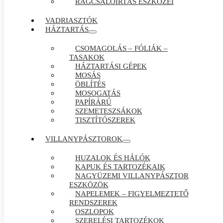
RÁGCSÁLÓIRTÁS ESZKÖZEI
VADRIASZTÓK
HÁZTARTÁS
CSOMAGOLÁS – FÓLIÁK –
TASAKOK
HÁZTARTÁSI GÉPEK
MOSÁS
ÖBLÍTÉS
MOSOGATÁS
PAPÍRÁRÚ
SZEMETESZSÁKOK
TISZTÍTÓSZEREK
VILLANYPÁSZTOROK
HUZALOK ÉS HÁLÓK
KAPUK ÉS TARTOZÉKAIK
NAGYÜZEMI VILLANYPÁSZTOR
ESZKÖZÖK
NAPELEMEK – FIGYELMEZTETŐ
RENDSZEREK
OSZLOPOK
SZERELÉSI TARTOZÉKOK