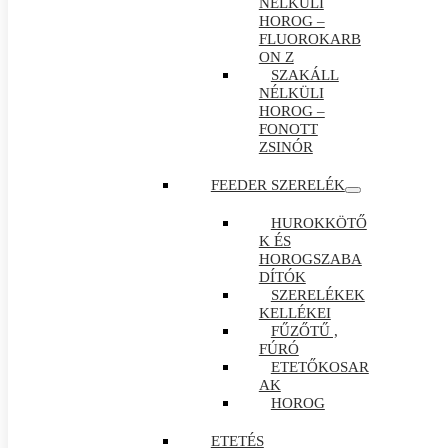
NÉLKÜLI
HOROG –
FLUOROKARB
ON Z
SZAKÁLL
NÉLKÜLI
HOROG –
FONOTT
ZSINÓR
FEEDER SZERELÉK
HUROKKÖTŐ
K ÉS
HOROGSZABA
DÍTÓK
SZERELÉKEK
KELLÉKEI
FŰZŐTŰ ,
FÚRÓ
ETETŐKOSAR
AK
HOROG
ETETÉS