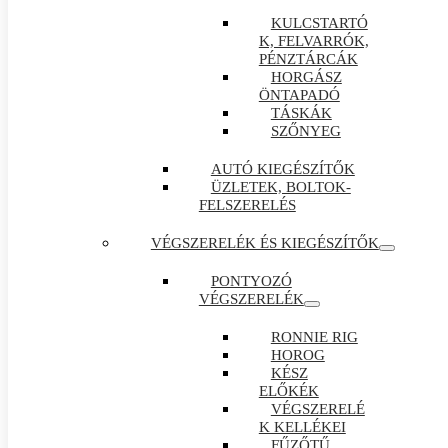
KULCSTARTÓ
K, FELVARRÓK,
PÉNZTÁRCÁK
HORGÁSZ
ÖNTAPADÓ
TÁSKÁK
SZŐNYEG
AUTÓ KIEGÉSZÍTŐK
ÜZLETEK, BOLTOK-
FELSZERELÉS
VÉGSZERELÉK ÉS KIEGÉSZÍTŐK
PONTYOZÓ
VÉGSZERELÉK
RONNIE RIG
HOROG
KÉSZ
ELŐKÉK
VÉGSZERELÉ
K KELLÉKEI
FŰZŐTŰ ,