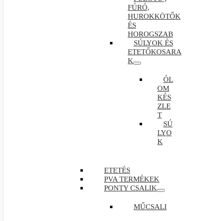
FÚRÓ,
HUROKKÖTŐK
ÉS
HOROGSZAB
SÚLYOK ÉS
ETETŐKOSARA
K
ÓL
OM
KÉS
ZLE
T
SÚ
LYO
K
ETETÉS
PVA TERMÉKEK
PONTY CSALIK
MŰCSALI