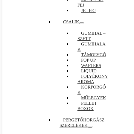
FEJ
JIG FEJ
CSALIK
GUMIHAL –
SZETT
GUMIHALA
K
TÁMOLYGÓ
POP UP
WAFTERS
LIQUID
FOLYÉKONY
AROMA
KÖRFORGÓ
K
MŰLEGYEK
PELLET
BOXOK
PERGETŐHORGÁSZ
SZERELÉKEK