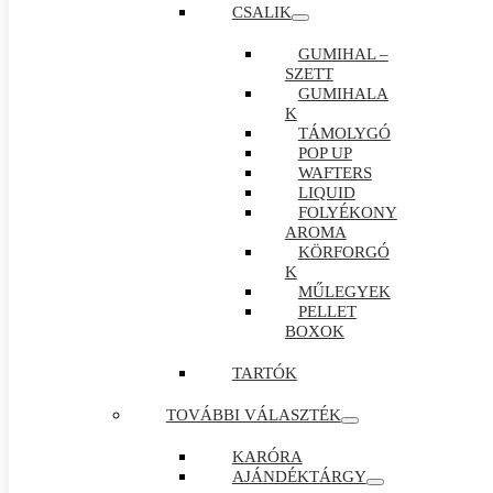
CSALIK
GUMIHAL –
SZETT
GUMIHALA
K
TÁMOLYGÓ
POP UP
WAFTERS
LIQUID
FOLYÉKONY
AROMA
KÖRFORGÓ
K
MŰLEGYEK
PELLET
BOXOK
TARTÓK
TOVÁBBI VÁLASZTÉK
KARÓRA
AJÁNDÉKTÁRGY