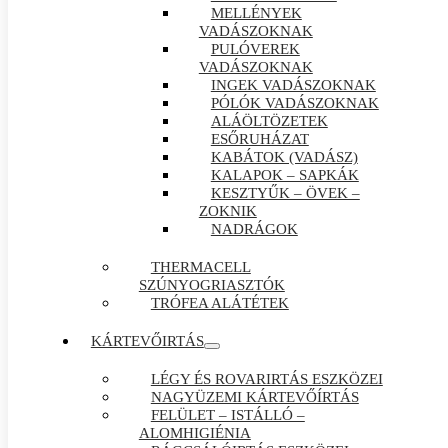
MELLÉNYEK
VADÁSZOKNAK
PULÓVEREK
VADÁSZOKNAK
INGEK VADÁSZOKNAK
PÓLÓK VADÁSZOKNAK
ALÁÖLTÖZETEK
ESŐRUHÁZAT
KABÁTOK (VADÁSZ)
KALAPOK – SAPKÁK
KESZTYŰK – ÖVEK –
ZOKNIK
NADRÁGOK
THERMACELL
SZÚNYOGRIASZTÓK
TRÓFEA ALÁTÉTEK
KÁRTEVŐIRTÁS
LÉGY ÉS ROVARIRTÁS ESZKÖZEI
NAGYÜZEMI KÁRTEVŐÍRTÁS
FELÜLET – ISTÁLLÓ –
ALOMHIGIÉNIA