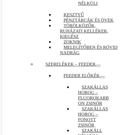
NÉLKÜLI
KESZTYŰ
PÉNZTÁRCÁK ÉS ÖVEK
TÖRÖLKÖZŐK,
RUHÁZATI KELLÉKEK,
KIEGÉSZ
ZOKNIK
MELEGÍTŐBEN ÉS RÖVID
NADRÁG
SZERELÉKEK – FEEDER
FEEDER ELŐKÉK
SZAKÁLLAS
HOROG –
FLUOROKARB
ON ZSINÓR
SZAKÁLLAS
HOROG –
FONOTT
ZSINÓR
SZAKÁLL