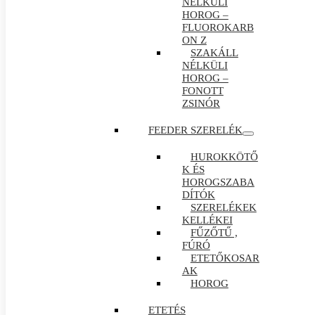
NÉLKÜLI
HOROG –
FLUOROKARB
ON Z
SZAKÁLL
NÉLKÜLI
HOROG –
FONOTT
ZSINÓR
FEEDER SZERELÉK
HUROKKÖTŐ
K ÉS
HOROGSZABA
DÍTÓK
SZERELÉKEK
KELLÉKEI
FŰZŐTŰ ,
FÚRÓ
ETETŐKOSAR
AK
HOROG
ETETÉS