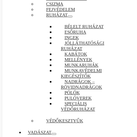
CSIZMA
FEJVÉDELEM
RUHÁZAT
BÉLELT RUHÁZAT
ESŐRUHA
INGEK
JÓLLÁTHATÓSÁGI
RUHÁZAT
KABÁTOK
MELLÉNYEK
MUNKARUHÁK
MUNKAVÉDELMI
KIEGÉSZÍTŐK
NADRÁGOK –
RÖVIDNADRÁGOK
PÓLÓK
PULÓVEREK
SPECIÁLIS
VÉDŐRUHÁZAT
VÉDŐKESZTYŰK
VADÁSZAT