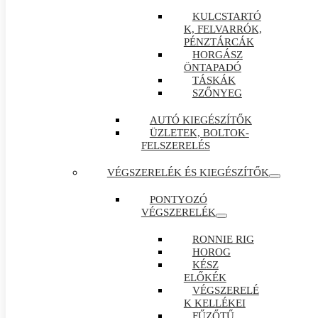
KULCSTARTÓ
K, FELVARRÓK,
PÉNZTÁRCÁK
HORGÁSZ
ÖNTAPADÓ
TÁSKÁK
SZŐNYEG
AUTÓ KIEGÉSZÍTŐK
ÜZLETEK, BOLTOK-
FELSZERELÉS
VÉGSZERELÉK ÉS KIEGÉSZÍTŐK
PONTYOZÓ
VÉGSZERELÉK
RONNIE RIG
HOROG
KÉSZ
ELŐKÉK
VÉGSZERELÉ
K KELLÉKEI
FŰZŐTŰ ,