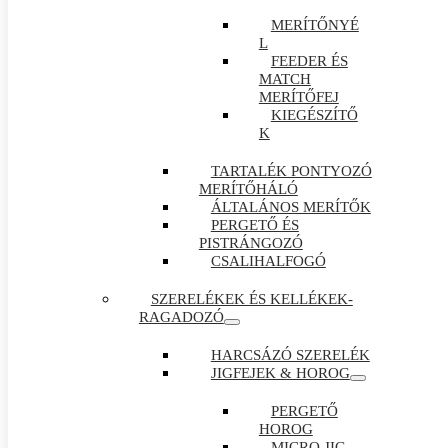
MERÍTŐNYÉ
L
FEEDER ÉS
MATCH
MERÍTŐFEJ
KIEGÉSZÍTŐ
K
TARTALÉK PONTYOZÓ
MERÍTŐHÁLÓ
ÁLTALÁNOS MERÍTŐK
PERGETŐ ÉS
PISTRÁNGOZÓ
CSALIHALFOGÓ
SZERELÉKEK ÉS KELLÉKEK-
RAGADOZÓ
HARCSÁZÓ SZERELÉK
JIGFEJEK & HOROG
PERGETŐ
HOROG
MICRO JIG