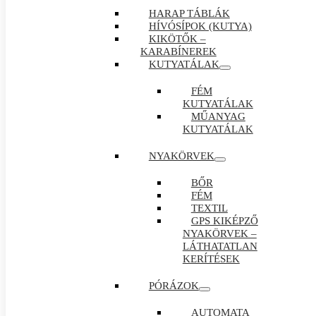
HARAP TÁBLÁK
HÍVÓSÍPOK (KUTYA)
KIKÖTŐK –
KARABÍNEREK
KUTYATÁLAK
FÉM
KUTYATÁLAK
MŰANYAG
KUTYATÁLAK
NYAKÖRVEK
BŐR
FÉM
TEXTIL
GPS KIKÉPZŐ
NYAKÖRVEK –
LÁTHATATLAN
KERÍTÉSEK
PÓRÁZOK
AUTOMATA