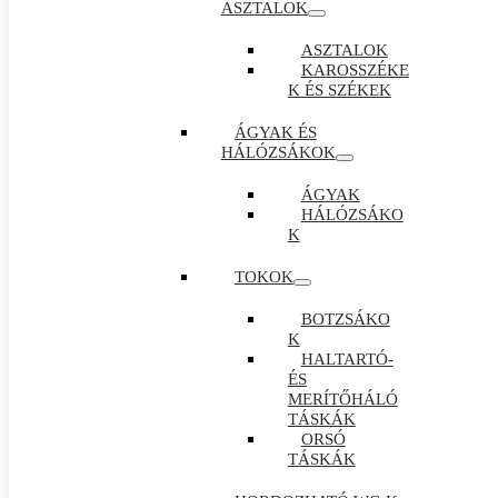
ASZTALOK
ASZTALOK
KAROSSZÉKE
K ÉS SZÉKEK
ÁGYAK ÉS
HÁLÓZSÁKOK
ÁGYAK
HÁLÓZSÁKO
K
TOKOK
BOTZSÁKO
K
HALTARTÓ-
ÉS
MERÍTŐHÁLÓ
TÁSKÁK
ORSÓ
TÁSKÁK