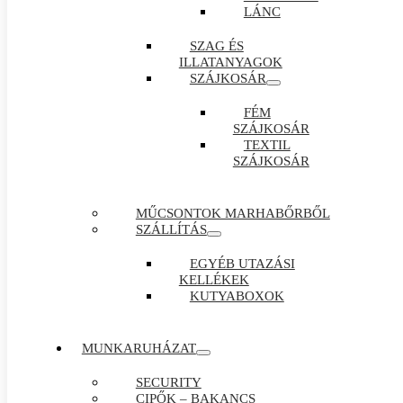
LÁNC
SZAG ÉS
ILLATANYAGOK
SZÁJKOSÁR
FÉM
SZÁJKOSÁR
TEXTIL
SZÁJKOSÁR
MŰCSONTOK MARHABŐRBŐL
SZÁLLÍTÁS
EGYÉB UTAZÁSI
KELLÉKEK
KUTYABOXOK
MUNKARUHÁZAT
SECURITY
CIPŐK – BAKANCS