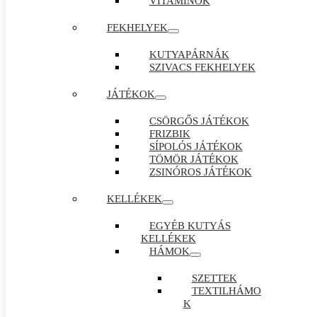
VITAMINOK
FEKHELYEK
KUTYAPÁRNÁK
SZIVACS FEKHELYEK
JÁTÉKOK
CSÖRGŐS JÁTÉKOK
FRIZBIK
SÍPOLÓS JÁTÉKOK
TÖMÖR JÁTÉKOK
ZSINÓROS JÁTÉKOK
KELLÉKEK
EGYÉB KUTYÁS
KELLÉKEK
HÁMOK
SZETTEK
TEXTILHÁMO
K