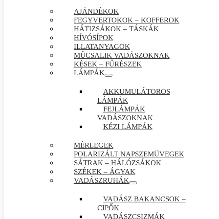
AJÁNDÉKOK
FEGYVERTOKOK – KOFFEROK
HÁTIZSÁKOK – TÁSKÁK
HÍVÓSÍPOK
ILLATANYAGOK
MŰCSALIK VADÁSZOKNAK
KÉSEK – FŰRÉSZEK
LÁMPÁK
AKKUMULÁTOROS
LÁMPÁK
FEJLÁMPÁK
VADÁSZOKNAK
KÉZI LÁMPÁK
MÉRLEGEK
POLARIZÁLT NAPSZEMÜVEGEK
SÁTRAK – HÁLÓZSÁKOK
SZÉKEK – ÁGYAK
VADÁSZRUHÁK
VADÁSZ BAKANCSOK –
CIPŐK
VADÁSZCSIZMÁK