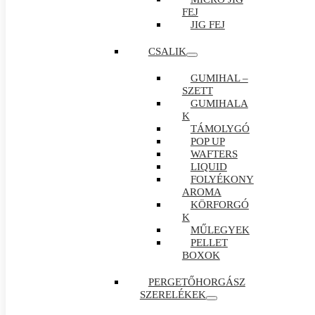
FEJ
JIG FEJ
CSALIK
GUMIHAL –
SZETT
GUMIHALA
K
TÁMOLYGÓ
POP UP
WAFTERS
LIQUID
FOLYÉKONY
AROMA
KÖRFORGÓ
K
MŰLEGYEK
PELLET
BOXOK
PERGETŐHORGÁSZ
SZERELÉKEK