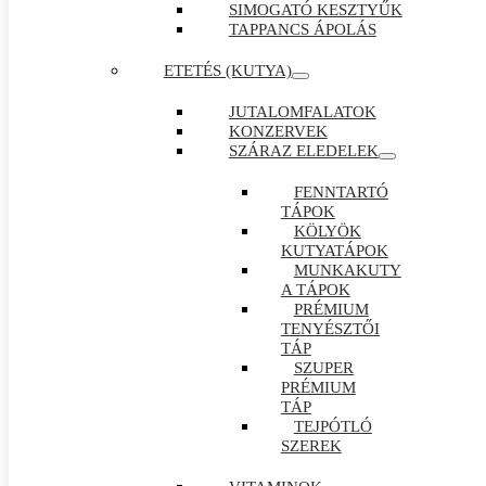
SIMOGATÓ KESZTYŰK
TAPPANCS ÁPOLÁS
ETETÉS (KUTYA)
JUTALOMFALATOK
KONZERVEK
SZÁRAZ ELEDELEK
FENNTARTÓ
TÁPOK
KÖLYÖK
KUTYATÁPOK
MUNKAKUTY
A TÁPOK
PRÉMIUM
TENYÉSZTŐI
TÁP
SZUPER
PRÉMIUM
TÁP
TEJPÓTLÓ
SZEREK