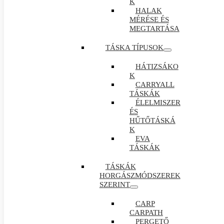
K
HALAK
MÉRÉSE ÉS
MEGTARTÁSA
TÁSKA TÍPUSOK
HÁTIZSÁKO
K
CARRYALL
TÁSKÁK
ÉLELMISZER
ÉS
HŰTŐTÁSKÁ
K
EVA
TÁSKÁK
TÁSKÁK
HORGÁSZMÓDSZEREK
SZERINT
CARP
CARPATH
PERGETŐ