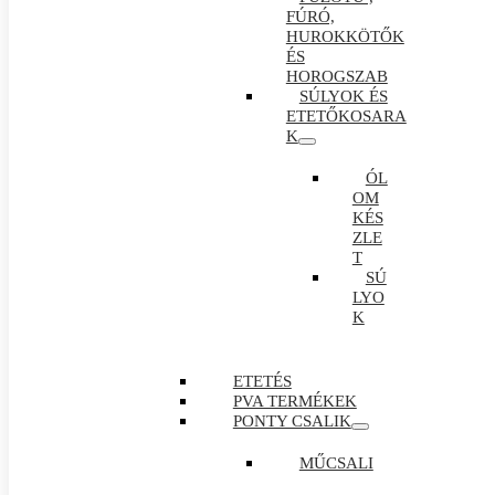
FÚRÓ,
HUROKKÖTŐK
ÉS
HOROGSZAB
SÚLYOK ÉS
ETETŐKOSARA
K
ÓL
OM
KÉS
ZLE
T
SÚ
LYO
K
ETETÉS
PVA TERMÉKEK
PONTY CSALIK
MŰCSALI