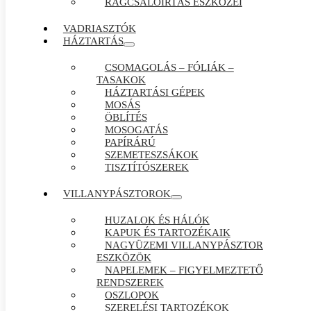
RÁGCSÁLÓIRTÁS ESZKÖZEI
VADRIASZTÓK
HÁZTARTÁS
CSOMAGOLÁS – FÓLIÁK –
TASAKOK
HÁZTARTÁSI GÉPEK
MOSÁS
ÖBLÍTÉS
MOSOGATÁS
PAPÍRÁRÚ
SZEMETESZSÁKOK
TISZTÍTÓSZEREK
VILLANYPÁSZTOROK
HUZALOK ÉS HÁLÓK
KAPUK ÉS TARTOZÉKAIK
NAGYÜZEMI VILLANYPÁSZTOR
ESZKÖZÖK
NAPELEMEK – FIGYELMEZTETŐ
RENDSZEREK
OSZLOPOK
SZERELÉSI TARTOZÉKOK