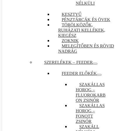
NÉLKÜLI
KESZTYŰ
PÉNZTÁRCÁK ÉS ÖVEK
TÖRÖLKÖZŐK,
RUHÁZATI KELLÉKEK,
KIEGÉSZ
ZOKNIK
MELEGÍTŐBEN ÉS RÖVID
NADRÁG
SZERELÉKEK – FEEDER
FEEDER ELŐKÉK
SZAKÁLLAS
HOROG –
FLUOROKARB
ON ZSINÓR
SZAKÁLLAS
HOROG –
FONOTT
ZSINÓR
SZAKÁLL