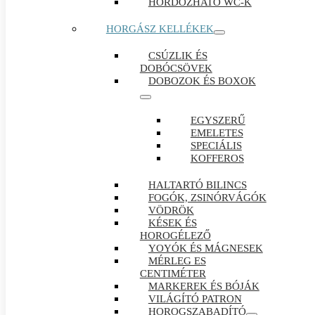
HORDOZHATÓ WC-K
HORGÁSZ KELLÉKEK
CSÚZLIK ÉS
DOBÓCSÖVEK
DOBOZOK ÉS BOXOK
EGYSZERŰ
EMELETES
SPECIÁLIS
KOFFEROS
HALTARTÓ BILINCS
FOGÓK, ZSINÓRVÁGÓK
VÖDRÖK
KÉSEK ÉS
HOROGÉLEZŐ
YOYÓK ÉS MÁGNESEK
MÉRLEG ES
CENTIMÉTER
MARKEREK ÉS BÓJÁK
VILÁGÍTÓ PATRON
HOROGSZABADÍTÓ