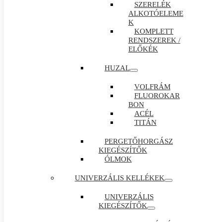
SZERELÉK
ALKOTÓELEME
K
KOMPLETT
RENDSZEREK /
ELŐKÉK
HUZAL
VOLFRÁM
FLUOROKAR
BON
ACÉL
TITÁN
PERGETŐHORGÁSZ
KIEGÉSZÍTŐK
ÓLMOK
UNIVERZÁLIS KELLÉKEK
UNIVERZÁLIS
KIEGÉSZÍTŐK