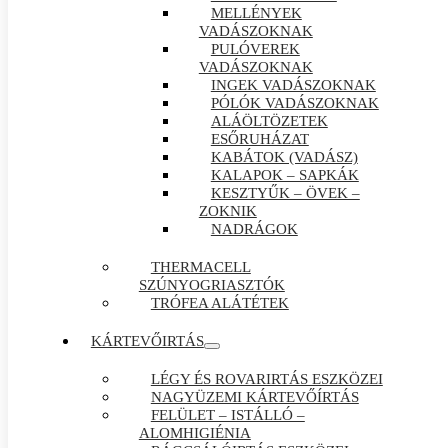
MELLÉNYEK
VADÁSZOKNAK
PULÓVEREK
VADÁSZOKNAK
INGEK VADÁSZOKNAK
PÓLÓK VADÁSZOKNAK
ALÁÖLTÖZETEK
ESŐRUHÁZAT
KABÁTOK (VADÁSZ)
KALAPOK – SAPKÁK
KESZTYŰK – ÖVEK –
ZOKNIK
NADRÁGOK
THERMACELL
SZÚNYOGRIASZTÓK
TRÓFEA ALÁTÉTEK
KÁRTEVŐIRTÁS
LÉGY ÉS ROVARIRTÁS ESZKÖZEI
NAGYÜZEMI KÁRTEVŐÍRTÁS
FELÜLET – ISTÁLLÓ –
ALOMHIGIÉNIA