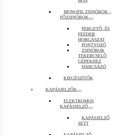
BON
MONOFIL ZSINÓROK –
FŐZSINÓROK
PERGETŐ- ÉS
FEEDER
HORGÁSZAT
PONTYOZÓ
ZSINÓROK
TEKERCSELŐ
GÉPEKHEZ
HARCSÁZÓ
KIEGÉSZÍTŐK
KAPÁSJELZŐK
ELEKTROMOS
KAPÁSJELZŐ
KAPÁSJELZŐ
SETT
KAPÁSJELZŐ