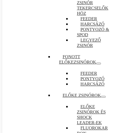
ZSINÓR
TEKERCSELŐK
HÖZ
FEEDER
HARCSÁZÓ
PONTYOZÓ &
SPOD
LEGYEZŐ
ZSINÓR
FONOTT
ELŐKEZSINÓROK
FEEDER
PONTYOZÓ
HARCSÁZÓ
ELŐKE ZSINÓROK
ELŐKE
ZSINÓROK ÉS
SHOCK
LEADER-EK
FLUOROKAR