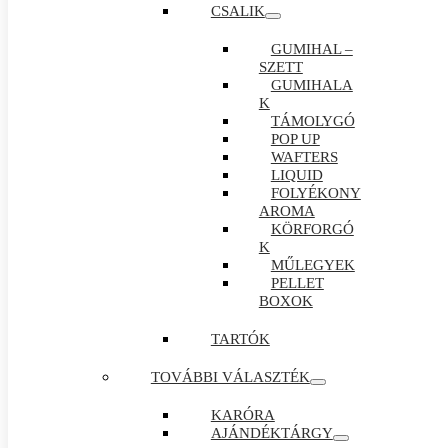
CSALIK
GUMIHAL –
SZETT
GUMIHALA
K
TÁMOLYGÓ
POP UP
WAFTERS
LIQUID
FOLYÉKONY
AROMA
KÖRFORGÓ
K
MŰLEGYEK
PELLET
BOXOK
TARTÓK
TOVÁBBI VÁLASZTÉK
KARÓRA
AJÁNDÉKTÁRGY