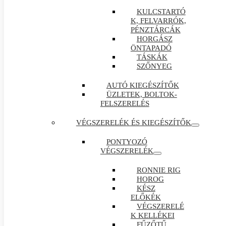
KULCSTARTÓ
K, FELVARRÓK,
PÉNZTÁRCÁK
HORGÁSZ
ÖNTAPADÓ
TÁSKÁK
SZŐNYEG
AUTÓ KIEGÉSZÍTŐK
ÜZLETEK, BOLTOK-
FELSZERELÉS
VÉGSZERELÉK ÉS KIEGÉSZÍTŐK
PONTYOZÓ
VÉGSZERELÉK
RONNIE RIG
HOROG
KÉSZ
ELŐKÉK
VÉGSZERELÉ
K KELLÉKEI
FŰZŐTŰ ,