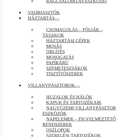
RÁGCSÁLÓIRTÁS ESZKÖZEI
VADRIASZTÓK
HÁZTARTÁS
CSOMAGOLÁS – FÓLIÁK –
TASAKOK
HÁZTARTÁSI GÉPEK
MOSÁS
ÖBLÍTÉS
MOSOGATÁS
PAPÍRÁRÚ
SZEMETESZSÁKOK
TISZTÍTÓSZEREK
VILLANYPÁSZTOROK
HUZALOK ÉS HÁLÓK
KAPUK ÉS TARTOZÉKAIK
NAGYÜZEMI VILLANYPÁSZTOR
ESZKÖZÖK
NAPELEMEK – FIGYELMEZTETŐ
RENDSZEREK
OSZLOPOK
SZERELÉSI TARTOZÉKOK