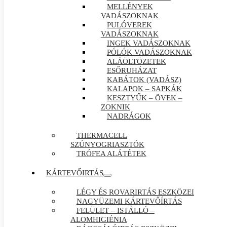
MELLÉNYEK
VADÁSZOKNAK
PULÓVEREK
VADÁSZOKNAK
INGEK VADÁSZOKNAK
PÓLÓK VADÁSZOKNAK
ALÁÖLTÖZETEK
ESŐRUHÁZAT
KABÁTOK (VADÁSZ)
KALAPOK – SAPKÁK
KESZTYŰK – ÖVEK –
ZOKNIK
NADRÁGOK
THERMACELL
SZÚNYOGRIASZTÓK
TRÓFEA ALÁTÉTEK
KÁRTEVŐIRTÁS
LÉGY ÉS ROVARIRTÁS ESZKÖZEI
NAGYÜZEMI KÁRTEVŐÍRTÁS
FELÜLET – ISTÁLLÓ –
ALOMHIGIÉNIA