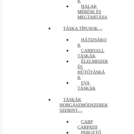
K
HALAK
MÉRÉSE ÉS
MEGTARTÁSA
TÁSKA TÍPUSOK
HÁTIZSÁKO
K
CARRYALL
TÁSKÁK
ÉLELMISZER
ÉS
HŰTŐTÁSKÁ
K
EVA
TÁSKÁK
TÁSKÁK
HORGÁSZMÓDSZEREK
SZERINT
CARP
CARPATH
PERGETŐ