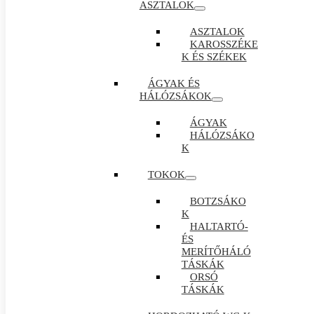
ASZTALOK
ASZTALOK
KAROSSZÉKE
K ÉS SZÉKEK
ÁGYAK ÉS
HÁLÓZSÁKOK
ÁGYAK
HÁLÓZSÁKO
K
TOKOK
BOTZSÁKO
K
HALTARTÓ-
ÉS
MERÍTŐHÁLÓ
TÁSKÁK
ORSÓ
TÁSKÁK