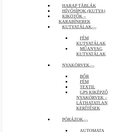
HARAP TÁBLÁK
HÍVÓSÍPOK (KUTYA)
KIKÖTŐK –
KARABÍNEREK
KUTYATÁLAK
FÉM
KUTYATÁLAK
MŰANYAG
KUTYATÁLAK
NYAKÖRVEK
BŐR
FÉM
TEXTIL
GPS KIKÉPZŐ
NYAKÖRVEK –
LÁTHATATLAN
KERÍTÉSEK
PÓRÁZOK
AUTOMATA