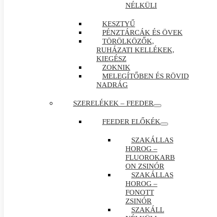
NÉLKÜLI
KESZTYŰ
PÉNZTÁRCÁK ÉS ÖVEK
TÖRÖLKÖZŐK,
RUHÁZATI KELLÉKEK,
KIEGÉSZ
ZOKNIK
MELEGÍTŐBEN ÉS RÖVID
NADRÁG
SZERELÉKEK – FEEDER
FEEDER ELŐKÉK
SZAKÁLLAS
HOROG –
FLUOROKARB
ON ZSINÓR
SZAKÁLLAS
HOROG –
FONOTT
ZSINÓR
SZAKÁLL