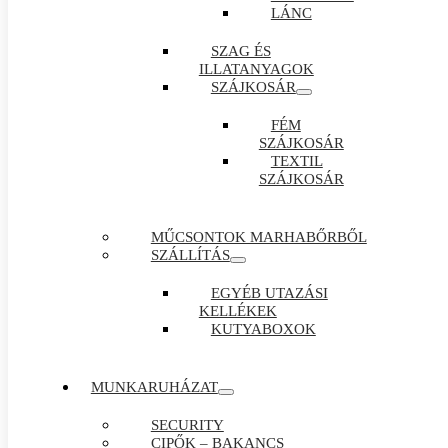
LÁNC
SZAG ÉS
ILLATANYAGOK
SZÁJKOSÁR
FÉM
SZÁJKOSÁR
TEXTIL
SZÁJKOSÁR
MŰCSONTOK MARHABŐRBŐL
SZÁLLÍTÁS
EGYÉB UTAZÁSI
KELLÉKEK
KUTYABOXOK
MUNKARUHÁZAT
SECURITY
CIPŐK – BAKANCS