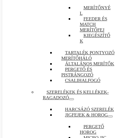
MERÍTŐNYÉ
L
FEEDER ÉS
MATCH
MERÍTŐFEJ
KIEGÉSZÍTŐ
K
TARTALÉK PONTYOZÓ
MERÍTŐHÁLÓ
ÁLTALÁNOS MERÍTŐK
PERGETŐ ÉS
PISTRÁNGOZÓ
CSALIHALFOGÓ
SZERELÉKEK ÉS KELLÉKEK-
RAGADOZÓ
HARCSÁZÓ SZERELÉK
JIGFEJEK & HOROG
PERGETŐ
HOROG
MICRO JIG