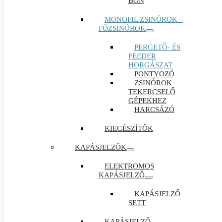
BON
MONOFIL ZSINÓROK –
FŐZSINÓROK
PERGETŐ- ÉS
FEEDER
HORGÁSZAT
PONTYOZÓ
ZSINÓROK
TEKERCSELŐ
GÉPEKHEZ
HARCSÁZÓ
KIEGÉSZÍTŐK
KAPÁSJELZŐK
ELEKTROMOS
KAPÁSJELZŐ
KAPÁSJELZŐ
SETT
KAPÁSJELZŐ