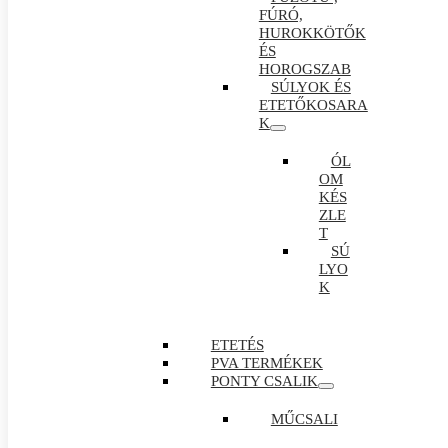
FÚRÓ,
HUROKKÖTŐK
ÉS
HOROGSZAB
SÚLYOK ÉS
ETETŐKOSARA
K
ÓL
OM
KÉS
ZLE
T
SÚ
LYO
K
ETETÉS
PVA TERMÉKEK
PONTY CSALIK
MŰCSALI