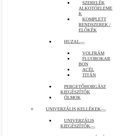
SZERELÉK
ALKOTÓELEME
K
KOMPLETT
RENDSZEREK /
ELŐKÉK
HUZAL
VOLFRÁM
FLUOROKAR
BON
ACÉL
TITÁN
PERGETŐHORGÁSZ
KIEGÉSZÍTŐK
ÓLMOK
UNIVERZÁLIS KELLÉKEK
UNIVERZÁLIS
KIEGÉSZÍTŐK