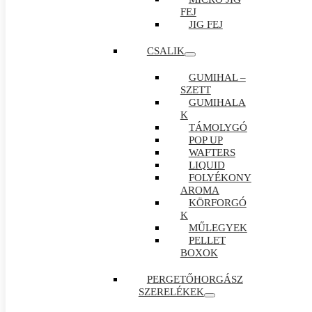
FEJ
JIG FEJ
CSALIK
GUMIHAL –
SZETT
GUMIHALA
K
TÁMOLYGÓ
POP UP
WAFTERS
LIQUID
FOLYÉKONY
AROMA
KÖRFORGÓ
K
MŰLEGYEK
PELLET
BOXOK
PERGETŐHORGÁSZ
SZERELÉKEK