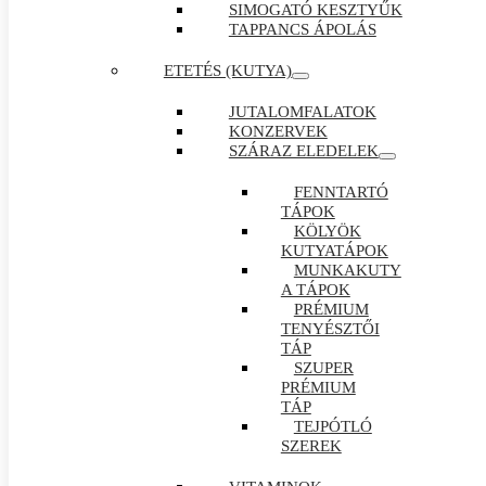
SIMOGATÓ KESZTYŰK
TAPPANCS ÁPOLÁS
ETETÉS (KUTYA)
JUTALOMFALATOK
KONZERVEK
SZÁRAZ ELEDELEK
FENNTARTÓ
TÁPOK
KÖLYÖK
KUTYATÁPOK
MUNKAKUTY
A TÁPOK
PRÉMIUM
TENYÉSZTŐI
TÁP
SZUPER
PRÉMIUM
TÁP
TEJPÓTLÓ
SZEREK