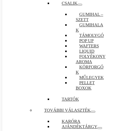
CSALIK
GUMIHAL –
SZETT
GUMIHALA
K
TÁMOLYGÓ
POP UP
WAFTERS
LIQUID
FOLYÉKONY
AROMA
KÖRFORGÓ
K
MŰLEGYEK
PELLET
BOXOK
TARTÓK
TOVÁBBI VÁLASZTÉK
KARÓRA
AJÁNDÉKTÁRGY