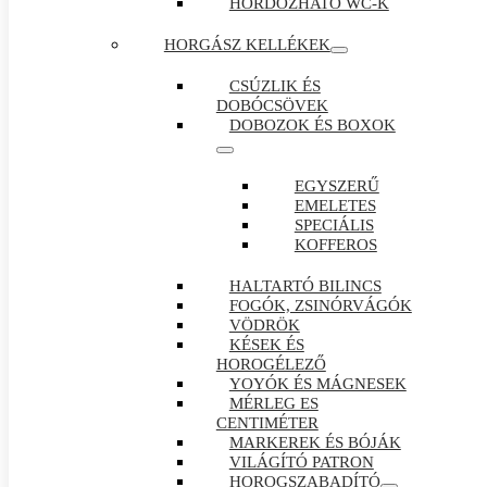
HORDOZHATÓ WC-K
HORGÁSZ KELLÉKEK
CSÚZLIK ÉS
DOBÓCSÖVEK
DOBOZOK ÉS BOXOK
EGYSZERŰ
EMELETES
SPECIÁLIS
KOFFEROS
HALTARTÓ BILINCS
FOGÓK, ZSINÓRVÁGÓK
VÖDRÖK
KÉSEK ÉS
HOROGÉLEZŐ
YOYÓK ÉS MÁGNESEK
MÉRLEG ES
CENTIMÉTER
MARKEREK ÉS BÓJÁK
VILÁGÍTÓ PATRON
HOROGSZABADÍTÓ