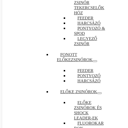
ZSINÓR
TEKERCSELŐK
HÖZ
FEEDER
HARCSÁZÓ
PONTYOZÓ &
SPOD
LEGYEZŐ
ZSINÓR
FONOTT
ELŐKEZSINÓROK
FEEDER
PONTYOZÓ
HARCSÁZÓ
ELŐKE ZSINÓROK
ELŐKE
ZSINÓROK ÉS
SHOCK
LEADER-EK
FLUOROKAR