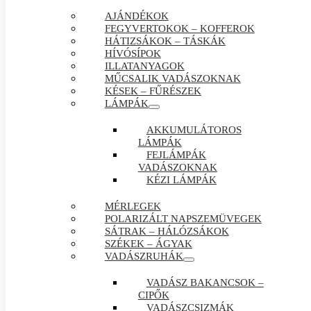
AJÁNDÉKOK
FEGYVERTOKOK – KOFFEROK
HÁTIZSÁKOK – TÁSKÁK
HÍVÓSÍPOK
ILLATANYAGOK
MŰCSALIK VADÁSZOKNAK
KÉSEK – FŰRÉSZEK
LÁMPÁK
AKKUMULÁTOROS
LÁMPÁK
FEJLÁMPÁK
VADÁSZOKNAK
KÉZI LÁMPÁK
MÉRLEGEK
POLARIZÁLT NAPSZEMÜVEGEK
SÁTRAK – HÁLÓZSÁKOK
SZÉKEK – ÁGYAK
VADÁSZRUHÁK
VADÁSZ BAKANCSOK –
CIPŐK
VADÁSZCSIZMÁK