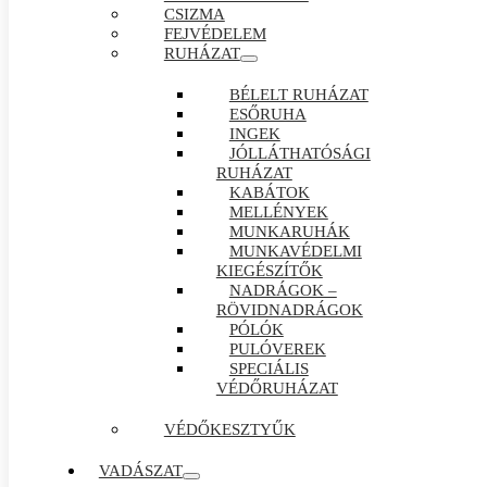
CSIZMA
FEJVÉDELEM
RUHÁZAT
BÉLELT RUHÁZAT
ESŐRUHA
INGEK
JÓLLÁTHATÓSÁGI
RUHÁZAT
KABÁTOK
MELLÉNYEK
MUNKARUHÁK
MUNKAVÉDELMI
KIEGÉSZÍTŐK
NADRÁGOK –
RÖVIDNADRÁGOK
PÓLÓK
PULÓVEREK
SPECIÁLIS
VÉDŐRUHÁZAT
VÉDŐKESZTYŰK
VADÁSZAT