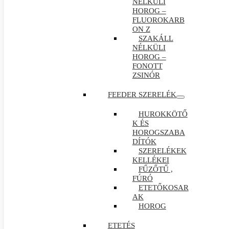
NÉLKÜLI
HOROG –
FLUOROKARB
ON Z
SZAKÁLL
NÉLKÜLI
HOROG –
FONOTT
ZSINÓR
FEEDER SZERELÉK
HUROKKÖTŐ
K ÉS
HOROGSZABA
DÍTÓK
SZERELÉKEK
KELLÉKEI
FŰZŐTŰ ,
FÚRÓ
ETETŐKOSAR
AK
HOROG
ETETÉS