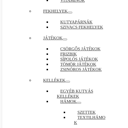
VITAMINOK
FEKHELYEK
KUTYAPÁRNÁK
SZIVACS FEKHELYEK
JÁTÉKOK
CSÖRGŐS JÁTÉKOK
FRIZBIK
SÍPOLÓS JÁTÉKOK
TÖMÖR JÁTÉKOK
ZSINÓROS JÁTÉKOK
KELLÉKEK
EGYÉB KUTYÁS
KELLÉKEK
HÁMOK
SZETTEK
TEXTILHÁMO
K