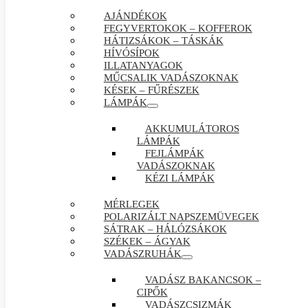
AJÁNDÉKOK
FEGYVERTOKOK – KOFFEROK
HÁTIZSÁKOK – TÁSKÁK
HÍVÓSÍPOK
ILLATANYAGOK
MŰCSALIK VADÁSZOKNAK
KÉSEK – FŰRÉSZEK
LÁMPÁK
AKKUMULÁTOROS
LÁMPÁK
FEJLÁMPÁK
VADÁSZOKNAK
KÉZI LÁMPÁK
MÉRLEGEK
POLARIZÁLT NAPSZEMÜVEGEK
SÁTRAK – HÁLÓZSÁKOK
SZÉKEK – ÁGYAK
VADÁSZRUHÁK
VADÁSZ BAKANCSOK –
CIPŐK
VADÁSZCSIZMÁK