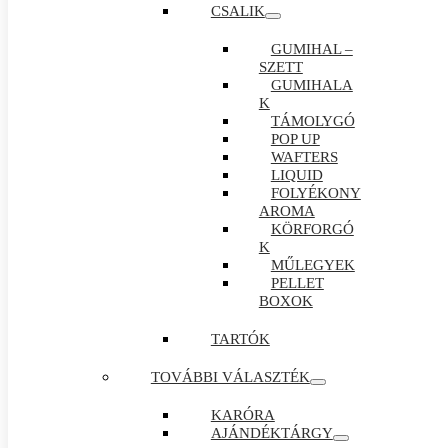
CSALIK
GUMIHAL –
SZETT
GUMIHALA
K
TÁMOLYGÓ
POP UP
WAFTERS
LIQUID
FOLYÉKONY
AROMA
KÖRFORGÓ
K
MŰLEGYEK
PELLET
BOXOK
TARTÓK
TOVÁBBI VÁLASZTÉK
KARÓRA
AJÁNDÉKTÁRGY