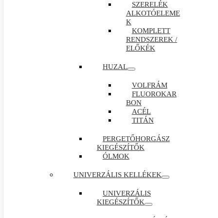
SZERELÉK
ALKOTÓELEME
K
KOMPLETT
RENDSZEREK /
ELŐKÉK
HUZAL
VOLFRÁM
FLUOROKAR
BON
ACÉL
TITÁN
PERGETŐHORGÁSZ
KIEGÉSZÍTŐK
ÓLMOK
UNIVERZÁLIS KELLÉKEK
UNIVERZÁLIS
KIEGÉSZÍTŐK