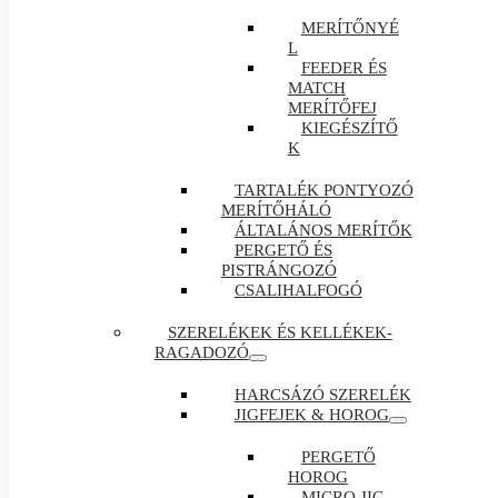
MERÍTŐNYÉ
L
FEEDER ÉS
MATCH
MERÍTŐFEJ
KIEGÉSZÍTŐ
K
TARTALÉK PONTYOZÓ
MERÍTŐHÁLÓ
ÁLTALÁNOS MERÍTŐK
PERGETŐ ÉS
PISTRÁNGOZÓ
CSALIHALFOGÓ
SZERELÉKEK ÉS KELLÉKEK-
RAGADOZÓ
HARCSÁZÓ SZERELÉK
JIGFEJEK & HOROG
PERGETŐ
HOROG
MICRO JIG