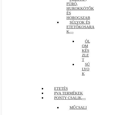
FÚRÓ,
HUROKKÖTŐK
ÉS
HOROGSZAB
SÚLYOK ÉS
ETETŐKOSARA
K
ÓL
OM
KÉS
ZLE
T
SÚ
LYO
K
ETETÉS
PVA TERMÉKEK
PONTY CSALIK
MŰCSALI