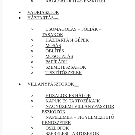
RÁGCSÁLÓIRTÁS ESZKÖZEI
VADRIASZTÓK
HÁZTARTÁS
CSOMAGOLÁS – FÓLIÁK –
TASAKOK
HÁZTARTÁSI GÉPEK
MOSÁS
ÖBLÍTÉS
MOSOGATÁS
PAPÍRÁRÚ
SZEMETESZSÁKOK
TISZTÍTÓSZEREK
VILLANYPÁSZTOROK
HUZALOK ÉS HÁLÓK
KAPUK ÉS TARTOZÉKAIK
NAGYÜZEMI VILLANYPÁSZTOR
ESZKÖZÖK
NAPELEMEK – FIGYELMEZTETŐ
RENDSZEREK
OSZLOPOK
SZERELÉSI TARTOZÉKOK