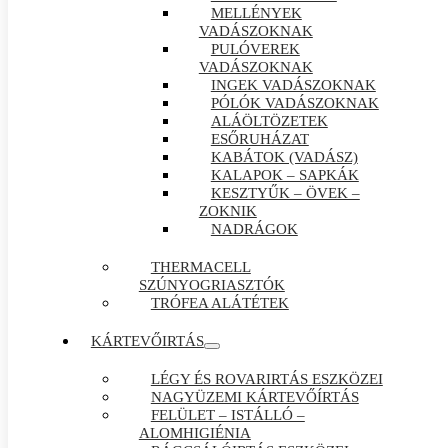
MELLÉNYEK
VADÁSZOKNAK
PULÓVEREK
VADÁSZOKNAK
INGEK VADÁSZOKNAK
PÓLÓK VADÁSZOKNAK
ALÁÖLTÖZETEK
ESŐRUHÁZAT
KABÁTOK (VADÁSZ)
KALAPOK – SAPKÁK
KESZTYŰK – ÖVEK –
ZOKNIK
NADRÁGOK
THERMACELL
SZÚNYOGRIASZTÓK
TRÓFEA ALÁTÉTEK
KÁRTEVŐIRTÁS
LÉGY ÉS ROVARIRTÁS ESZKÖZEI
NAGYÜZEMI KÁRTEVŐÍRTÁS
FELÜLET – ISTÁLLÓ –
ALOMHIGIÉNIA