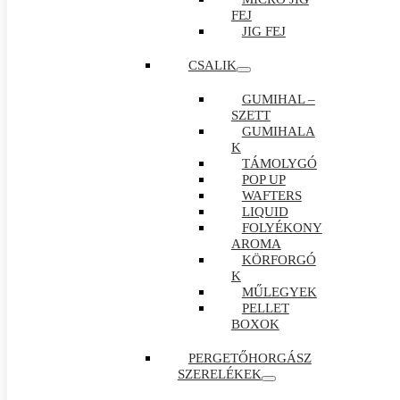
FEJ
JIG FEJ
CSALIK
GUMIHAL –
SZETT
GUMIHALA
K
TÁMOLYGÓ
POP UP
WAFTERS
LIQUID
FOLYÉKONY
AROMA
KÖRFORGÓ
K
MŰLEGYEK
PELLET
BOXOK
PERGETŐHORGÁSZ
SZERELÉKEK