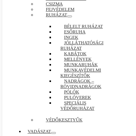
CSIZMA
FEJVÉDELEM
RUHÁZAT
BÉLELT RUHÁZAT
ESŐRUHA
INGEK
JÓLLÁTHATÓSÁGI
RUHÁZAT
KABÁTOK
MELLÉNYEK
MUNKARUHÁK
MUNKAVÉDELMI
KIEGÉSZÍTŐK
NADRÁGOK –
RÖVIDNADRÁGOK
PÓLÓK
PULÓVEREK
SPECIÁLIS
VÉDŐRUHÁZAT
VÉDŐKESZTYŰK
VADÁSZAT