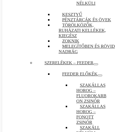
NÉLKÜLI
KESZTYŰ
PÉNZTÁRCÁK ÉS ÖVEK
TÖRÖLKÖZŐK,
RUHÁZATI KELLÉKEK,
KIEGÉSZ
ZOKNIK
MELEGÍTŐBEN ÉS RÖVID
NADRÁG
SZERELÉKEK – FEEDER
FEEDER ELŐKÉK
SZAKÁLLAS
HOROG –
FLUOROKARB
ON ZSINÓR
SZAKÁLLAS
HOROG –
FONOTT
ZSINÓR
SZAKÁLL