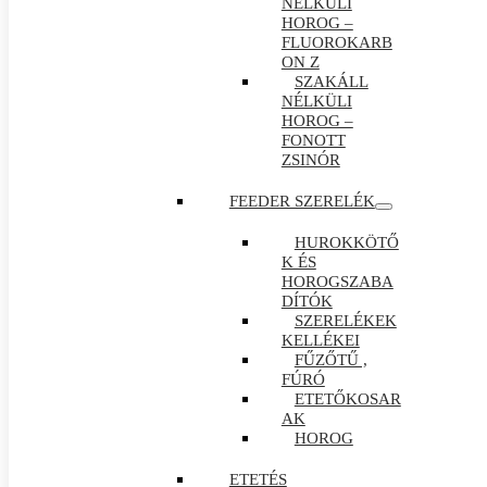
NÉLKÜLI
HOROG –
FLUOROKARB
ON Z
SZAKÁLL
NÉLKÜLI
HOROG –
FONOTT
ZSINÓR
FEEDER SZERELÉK
HUROKKÖTŐ
K ÉS
HOROGSZABA
DÍTÓK
SZERELÉKEK
KELLÉKEI
FŰZŐTŰ ,
FÚRÓ
ETETŐKOSAR
AK
HOROG
ETETÉS