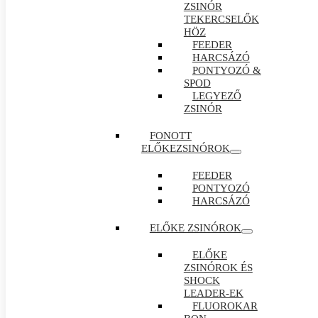
ZSINÓR
TEKERCSELŐK
HÖZ
FEEDER
HARCSÁZÓ
PONTYOZÓ &
SPOD
LEGYEZŐ
ZSINÓR
FONOTT
ELŐKEZSINÓROK
FEEDER
PONTYOZÓ
HARCSÁZÓ
ELŐKE ZSINÓROK
ELŐKE
ZSINÓROK ÉS
SHOCK
LEADER-EK
FLUOROKAR