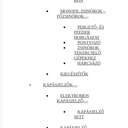
BON
MONOFIL ZSINÓROK –
FŐZSINÓROK
PERGETŐ- ÉS
FEEDER
HORGÁSZAT
PONTYOZÓ
ZSINÓROK
TEKERCSELŐ
GÉPEKHEZ
HARCSÁZÓ
KIEGÉSZÍTŐK
KAPÁSJELZŐK
ELEKTROMOS
KAPÁSJELZŐ
KAPÁSJELZŐ
SETT
KAPÁSJELZŐ