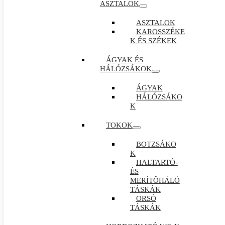
ASZTALOK
ASZTALOK
KAROSSZÉKE
K ÉS SZÉKEK
ÁGYAK ÉS
HÁLÓZSÁKOK
ÁGYAK
HÁLÓZSÁKO
K
TOKOK
BOTZSÁKO
K
HALTARTÓ-
ÉS
MERÍTŐHÁLÓ
TÁSKÁK
ORSÓ
TÁSKÁK