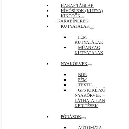
HARAP TÁBLÁK
HÍVÓSÍPOK (KUTYA)
KIKÖTŐK –
KARABÍNEREK
KUTYATÁLAK
FÉM
KUTYATÁLAK
MŰANYAG
KUTYATÁLAK
NYAKÖRVEK
BŐR
FÉM
TEXTIL
GPS KIKÉPZŐ
NYAKÖRVEK –
LÁTHATATLAN
KERÍTÉSEK
PÓRÁZOK
AUTOMATA