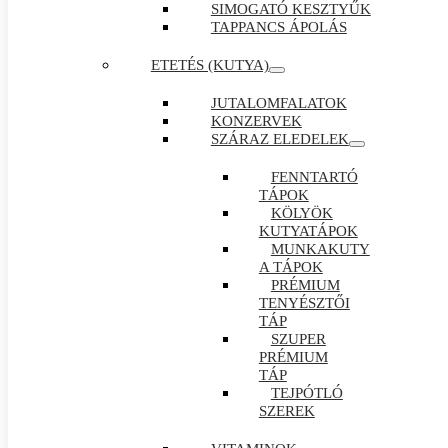
SIMOGATÓ KESZTYŰK
TAPPANCS ÁPOLÁS
ETETÉS (KUTYA)
JUTALOMFALATOK
KONZERVEK
SZÁRAZ ELEDELEK
FENNTARTÓ
TÁPOK
KÖLYÖK
KUTYATÁPOK
MUNKAKUTY
A TÁPOK
PRÉMIUM
TENYÉSZTŐI
TÁP
SZUPER
PRÉMIUM
TÁP
TEJPÓTLÓ
SZEREK