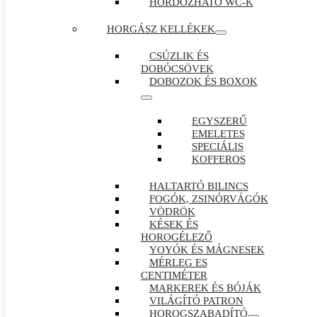
HORDOZHATÓ WC-K
HORGÁSZ KELLÉKEK
CSÚZLIK ÉS
DOBÓCSÖVEK
DOBOZOK ÉS BOXOK
EGYSZERŰ
EMELETES
SPECIÁLIS
KOFFEROS
HALTARTÓ BILINCS
FOGÓK, ZSINÓRVÁGÓK
VÖDRÖK
KÉSEK ÉS
HOROGÉLEZŐ
YOYÓK ÉS MÁGNESEK
MÉRLEG ES
CENTIMÉTER
MARKEREK ÉS BÓJÁK
VILÁGÍTÓ PATRON
HOROGSZABADÍTÓ