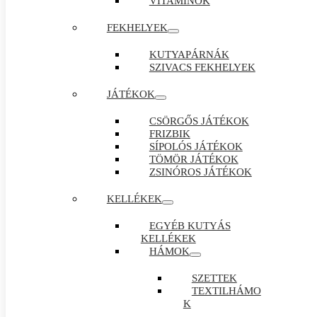
VITAMINOK
FEKHELYEK
KUTYAPÁRNÁK
SZIVACS FEKHELYEK
JÁTÉKOK
CSÖRGŐS JÁTÉKOK
FRIZBIK
SÍPOLÓS JÁTÉKOK
TÖMÖR JÁTÉKOK
ZSINÓROS JÁTÉKOK
KELLÉKEK
EGYÉB KUTYÁS
KELLÉKEK
HÁMOK
SZETTEK
TEXTILHÁMO
K