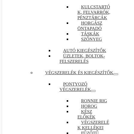
KULCSTARTÓ
K, FELVARRÓK,
PÉNZTÁRCÁK
HORGÁSZ
ÖNTAPADÓ
TÁSKÁK
SZŐNYEG
AUTÓ KIEGÉSZÍTŐK
ÜZLETEK, BOLTOK-
FELSZERELÉS
VÉGSZERELÉK ÉS KIEGÉSZÍTŐK
PONTYOZÓ
VÉGSZERELÉK
RONNIE RIG
HOROG
KÉSZ
ELŐKÉK
VÉGSZERELÉ
K KELLÉKEI
FŰZŐTŰ ,