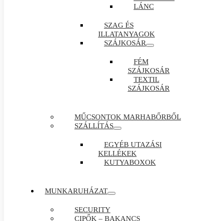
LÁNC
SZAG ÉS
ILLATANYAGOK
SZÁJKOSÁR
FÉM
SZÁJKOSÁR
TEXTIL
SZÁJKOSÁR
MŰCSONTOK MARHABŐRBŐL
SZÁLLÍTÁS
EGYÉB UTAZÁSI
KELLÉKEK
KUTYABOXOK
MUNKARUHÁZAT
SECURITY
CIPŐK – BAKANCS