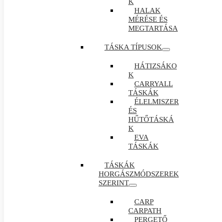
K
HALAK
MÉRÉSE ÉS
MEGTARTÁSA
TÁSKA TÍPUSOK
HÁTIZSÁKO
K
CARRYALL
TÁSKÁK
ÉLELMISZER
ÉS
HŰTŐTÁSKÁ
K
EVA
TÁSKÁK
TÁSKÁK
HORGÁSZMÓDSZEREK
SZERINT
CARP
CARPATH
PERGETŐ