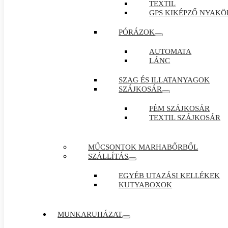
TEXTIL
GPS KIKÉPZŐ NYAKÖ
PÓRÁZOK
AUTOMATA
LÁNC
SZAG ÉS ILLATANYAGOK
SZÁJKOSÁR
FÉM SZÁJKOSÁR
TEXTIL SZÁJKOSÁR
MŰCSONTOK MARHABŐRBŐL
SZÁLLÍTÁS
EGYÉB UTAZÁSI KELLÉKEK
KUTYABOXOK
MUNKARUHÁZAT