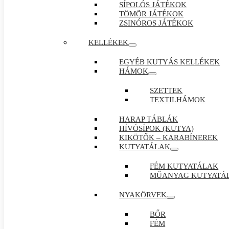
SÍPOLÓS JÁTÉKOK
TÖMÖR JÁTÉKOK
ZSINÓROS JÁTÉKOK
KELLÉKEK
EGYÉB KUTYÁS KELLÉKEK
HÁMOK
SZETTEK
TEXTILHÁMOK
HARAP TÁBLÁK
HÍVÓSÍPOK (KUTYA)
KIKÖTŐK – KARABÍNEREK
KUTYATÁLAK
FÉM KUTYATÁLAK
MŰANYAG KUTYATÁ
NYAKÖRVEK
BŐR
FÉM