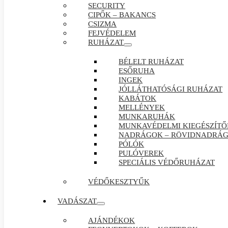
SECURITY
CIPŐK – BAKANCS
CSIZMA
FEJVÉDELEM
RUHÁZAT
BÉLELT RUHÁZAT
ESŐRUHA
INGEK
JÓLLÁTHATÓSÁGI RUHÁZAT
KABÁTOK
MELLÉNYEK
MUNKARUHÁK
MUNKAVÉDELMI KIEGÉSZÍTŐ
NADRÁGOK – RÖVIDNADRÁ
PÓLÓK
PULÓVEREK
SPECIÁLIS VÉDŐRUHÁZAT
VÉDŐKESZTYŰK
VADÁSZAT
AJÁNDÉKOK