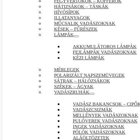
FEGYVERTOKOK – KOFFEROK
HÁTIZSÁKOK – TÁSKÁK
HÍVÓSÍPOK
ILLATANYAGOK
MŰCSALIK VADÁSZOKNAK
KÉSEK – FŰRÉSZEK
LÁMPÁK
AKKUMULÁTOROS LÁMPÁK
FEJLÁMPÁK VADÁSZOKNAK
KÉZI LÁMPÁK
MÉRLEGEK
POLARIZÁLT NAPSZEMÜVEGEK
SÁTRAK – HÁLÓZSÁKOK
SZÉKEK – ÁGYAK
VADÁSZRUHÁK
VADÁSZ BAKANCSOK – CIPŐ
VADÁSZCSIZMÁK
MELLÉNYEK VADÁSZOKNAK
PULÓVEREK VADÁSZOKNAK
INGEK VADÁSZOKNAK
PÓLÓK VADÁSZOKNAK
ALÁÖLTÖZETEK