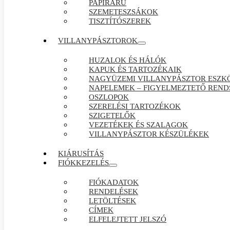
PAPÍRÁRÚ
SZEMETESZSÁKOK
TISZTÍTÓSZEREK
VILLANYPÁSZTOROK
HUZALOK ÉS HÁLÓK
KAPUK ÉS TARTOZÉKAIK
NAGYÜZEMI VILLANYPÁSZTOR ESZK
NAPELEMEK – FIGYELMEZTETŐ REND
OSZLOPOK
SZERELÉSI TARTOZÉKOK
SZIGETELŐK
VEZETÉKEK ÉS SZALAGOK
VILLANYPÁSZTOR KÉSZÜLÉKEK
KIÁRUSÍTÁS
FIÓKKEZELÉS
FIÓKADATOK
RENDELÉSEK
LETÖLTÉSEK
CÍMEK
ELFELEJTETT JELSZÓ