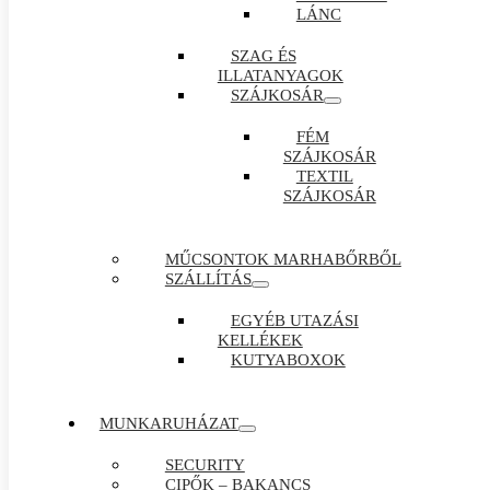
LÁNC
SZAG ÉS
ILLATANYAGOK
SZÁJKOSÁR
FÉM
SZÁJKOSÁR
TEXTIL
SZÁJKOSÁR
MŰCSONTOK MARHABŐRBŐL
SZÁLLÍTÁS
EGYÉB UTAZÁSI
KELLÉKEK
KUTYABOXOK
MUNKARUHÁZAT
SECURITY
CIPŐK – BAKANCS