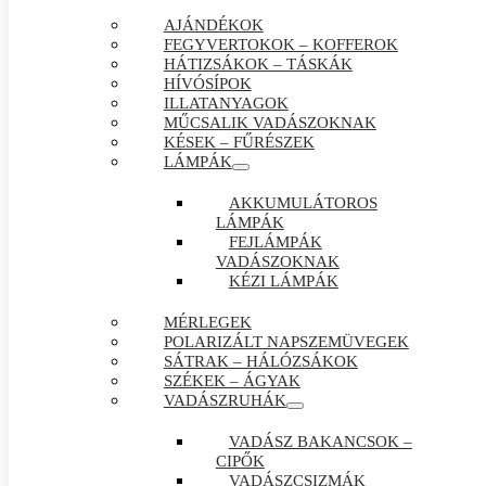
AJÁNDÉKOK
FEGYVERTOKOK – KOFFEROK
HÁTIZSÁKOK – TÁSKÁK
HÍVÓSÍPOK
ILLATANYAGOK
MŰCSALIK VADÁSZOKNAK
KÉSEK – FŰRÉSZEK
LÁMPÁK
AKKUMULÁTOROS
LÁMPÁK
FEJLÁMPÁK
VADÁSZOKNAK
KÉZI LÁMPÁK
MÉRLEGEK
POLARIZÁLT NAPSZEMÜVEGEK
SÁTRAK – HÁLÓZSÁKOK
SZÉKEK – ÁGYAK
VADÁSZRUHÁK
VADÁSZ BAKANCSOK –
CIPŐK
VADÁSZCSIZMÁK