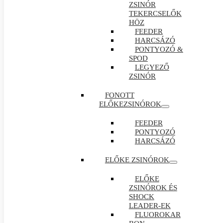
ZSINÓR
TEKERCSELŐK
HÖZ
FEEDER
HARCSÁZÓ
PONTYOZÓ &
SPOD
LEGYEZŐ
ZSINÓR
FONOTT
ELŐKEZSINÓROK
FEEDER
PONTYOZÓ
HARCSÁZÓ
ELŐKE ZSINÓROK
ELŐKE
ZSINÓROK ÉS
SHOCK
LEADER-EK
FLUOROKAR