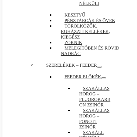
NÉLKÜLI
KESZTYŰ
PÉNZTÁRCÁK ÉS ÖVEK
TÖRÖLKÖZŐK,
RUHÁZATI KELLÉKEK,
KIEGÉSZ
ZOKNIK
MELEGÍTŐBEN ÉS RÖVID
NADRÁG
SZERELÉKEK – FEEDER
FEEDER ELŐKÉK
SZAKÁLLAS
HOROG –
FLUOROKARB
ON ZSINÓR
SZAKÁLLAS
HOROG –
FONOTT
ZSINÓR
SZAKÁLL