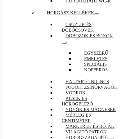
HORDOZHATÓ WC-K
HORGÁSZ KELLÉKEK
CSÚZLIK ÉS
DOBÓCSÖVEK
DOBOZOK ÉS BOXOK
EGYSZERŰ
EMELETES
SPECIÁLIS
KOFFEROS
HALTARTÓ BILINCS
FOGÓK, ZSINÓRVÁGÓK
VÖDRÖK
KÉSEK ÉS
HOROGÉLEZŐ
YOYÓK ÉS MÁGNESEK
MÉRLEG ES
CENTIMÉTER
MARKEREK ÉS BÓJÁK
VILÁGÍTÓ PATRON
HOROGSZABADÍTÓ