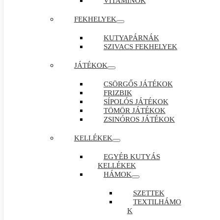
VITAMINOK
FEKHELYEK
KUTYAPÁRNÁK
SZIVACS FEKHELYEK
JÁTÉKOK
CSÖRGŐS JÁTÉKOK
FRIZBIK
SÍPOLÓS JÁTÉKOK
TÖMÖR JÁTÉKOK
ZSINÓROS JÁTÉKOK
KELLÉKEK
EGYÉB KUTYÁS
KELLÉKEK
HÁMOK
SZETTEK
TEXTILHÁMO
K