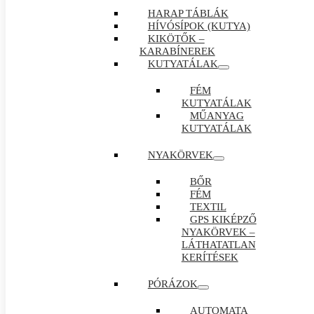
HARAP TÁBLÁK
HÍVÓSÍPOK (KUTYA)
KIKÖTŐK –
KARABÍNEREK
KUTYATÁLAK
FÉM
KUTYATÁLAK
MŰANYAG
KUTYATÁLAK
NYAKÖRVEK
BŐR
FÉM
TEXTIL
GPS KIKÉPZŐ
NYAKÖRVEK –
LÁTHATATLAN
KERÍTÉSEK
PÓRÁZOK
AUTOMATA