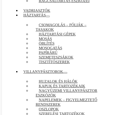
RÁGCSÁLÓIRTÁS ESZKÖZEI
VADRIASZTÓK
HÁZTARTÁS
CSOMAGOLÁS – FÓLIÁK –
TASAKOK
HÁZTARTÁSI GÉPEK
MOSÁS
ÖBLÍTÉS
MOSOGATÁS
PAPÍRÁRÚ
SZEMETESZSÁKOK
TISZTÍTÓSZEREK
VILLANYPÁSZTOROK
HUZALOK ÉS HÁLÓK
KAPUK ÉS TARTOZÉKAIK
NAGYÜZEMI VILLANYPÁSZTOR
ESZKÖZÖK
NAPELEMEK – FIGYELMEZTETŐ
RENDSZEREK
OSZLOPOK
SZERELÉSI TARTOZÉKOK