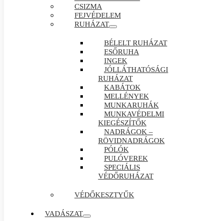
CSIZMA
FEJVÉDELEM
RUHÁZAT
BÉLELT RUHÁZAT
ESŐRUHA
INGEK
JÓLLÁTHATÓSÁGI
RUHÁZAT
KABÁTOK
MELLÉNYEK
MUNKARUHÁK
MUNKAVÉDELMI
KIEGÉSZÍTŐK
NADRÁGOK –
RÖVIDNADRÁGOK
PÓLÓK
PULÓVEREK
SPECIÁLIS
VÉDŐRUHÁZAT
VÉDŐKESZTYŰK
VADÁSZAT