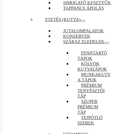
SIMOGATÓ KESZTYŰK
TAPPANCS ÁPOLÁS
ETETÉS (KUTYA)
JUTALOMFALATOK
KONZERVEK
SZÁRAZ ELEDELEK
FENNTARTÓ
TÁPOK
KÖLYÖK
KUTYATÁPOK
MUNKAKUTY
A TÁPOK
PRÉMIUM
TENYÉSZTŐI
TÁP
SZUPER
PRÉMIUM
TÁP
TEJPÓTLÓ
SZEREK