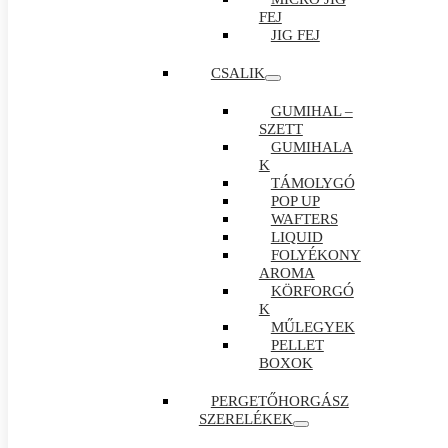
FEJ
JIG FEJ
CSALIK
GUMIHAL –
SZETT
GUMIHALA
K
TÁMOLYGÓ
POP UP
WAFTERS
LIQUID
FOLYÉKONY
AROMA
KÖRFORGÓ
K
MŰLEGYEK
PELLET
BOXOK
PERGETŐHORGÁSZ
SZERELÉKEK