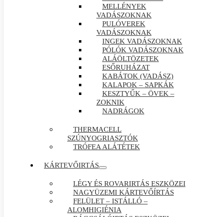
MELLÉNYEK
VADÁSZOKNAK
PULÓVEREK
VADÁSZOKNAK
INGEK VADÁSZOKNAK
PÓLÓK VADÁSZOKNAK
ALÁÖLTÖZETEK
ESŐRUHÁZAT
KABÁTOK (VADÁSZ)
KALAPOK – SAPKÁK
KESZTYŰK – ÖVEK –
ZOKNIK
NADRÁGOK
THERMACELL
SZÚNYOGRIASZTÓK
TRÓFEA ALÁTÉTEK
KÁRTEVŐIRTÁS
LÉGY ÉS ROVARIRTÁS ESZKÖZEI
NAGYÜZEMI KÁRTEVŐÍRTÁS
FELÜLET – ISTÁLLÓ –
ALOMHIGIÉNIA