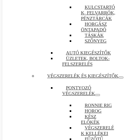
KULCSTARTÓ
K, FELVARRÓK,
PÉNZTÁRCÁK
HORGÁSZ
ÖNTAPADÓ
TÁSKÁK
SZŐNYEG
AUTÓ KIEGÉSZÍTŐK
ÜZLETEK, BOLTOK-
FELSZERELÉS
VÉGSZERELÉK ÉS KIEGÉSZÍTŐK
PONTYOZÓ
VÉGSZERELÉK
RONNIE RIG
HOROG
KÉSZ
ELŐKÉK
VÉGSZERELÉ
K KELLÉKEI
FŰZŐTŰ ,