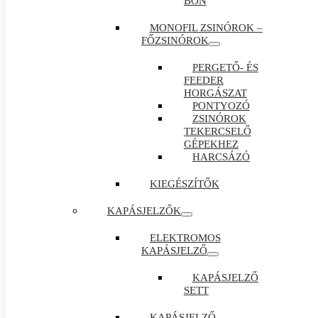
BON
MONOFIL ZSINÓROK –
FŐZSINÓROK
PERGETŐ- ÉS
FEEDER
HORGÁSZAT
PONTYOZÓ
ZSINÓROK
TEKERCSELŐ
GÉPEKHEZ
HARCSÁZÓ
KIEGÉSZÍTŐK
KAPÁSJELZŐK
ELEKTROMOS
KAPÁSJELZŐ
KAPÁSJELZŐ
SETT
KAPÁSJELZŐ