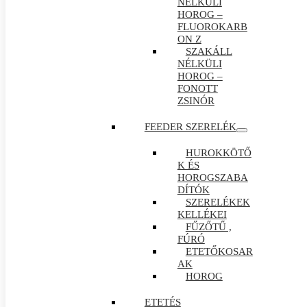
NÉLKÜLI
HOROG –
FLUOROKARB
ON Z
SZAKÁLL
NÉLKÜLI
HOROG –
FONOTT
ZSINÓR
FEEDER SZERELÉK
HUROKKÖTŐ
K ÉS
HOROGSZABA
DÍTÓK
SZERELÉKEK
KELLÉKEI
FŰZŐTŰ ,
FÚRÓ
ETETŐKOSAR
AK
HOROG
ETETÉS