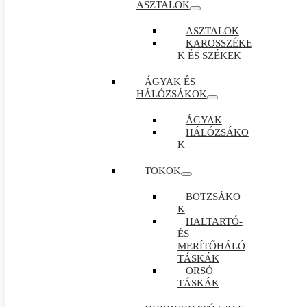
ASZTALOK
ASZTALOK
KAROSSZÉKE
K ÉS SZÉKEK
ÁGYAK ÉS
HÁLÓZSÁKOK
ÁGYAK
HÁLÓZSÁKO
K
TOKOK
BOTZSÁKO
K
HALTARTÓ-
ÉS
MERÍTŐHÁLÓ
TÁSKÁK
ORSÓ
TÁSKÁK