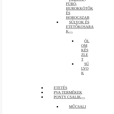
FÚRÓ,
HUROKKÖTŐK
ÉS
HOROGSZAB
SÚLYOK ÉS
ETETŐKOSARA
K
ÓL
OM
KÉS
ZLE
T
SÚ
LYO
K
ETETÉS
PVA TERMÉKEK
PONTY CSALIK
MŰCSALI