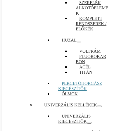
SZERELÉK
ALKOTÓELEME
K
KOMPLETT
RENDSZEREK /
ELŐKÉK
HUZAL
VOLFRÁM
FLUOROKAR
BON
ACÉL
TITÁN
PERGETŐHORGÁSZ
KIEGÉSZÍTŐK
ÓLMOK
UNIVERZÁLIS KELLÉKEK
UNIVERZÁLIS
KIEGÉSZÍTŐK