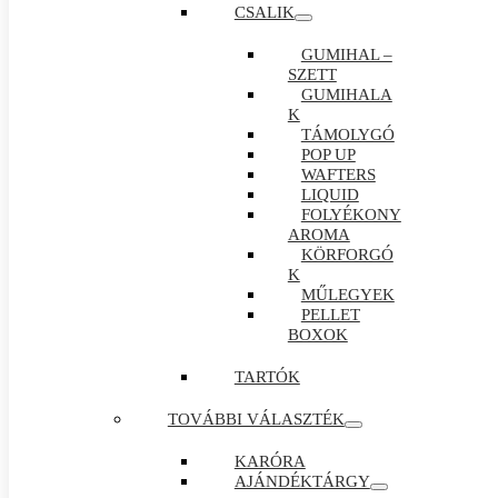
CSALIK
GUMIHAL –
SZETT
GUMIHALA
K
TÁMOLYGÓ
POP UP
WAFTERS
LIQUID
FOLYÉKONY
AROMA
KÖRFORGÓ
K
MŰLEGYEK
PELLET
BOXOK
TARTÓK
TOVÁBBI VÁLASZTÉK
KARÓRA
AJÁNDÉKTÁRGY