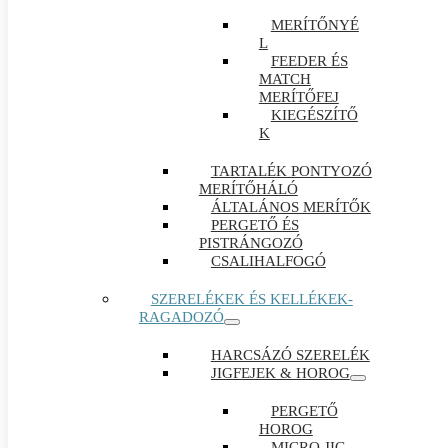
MERÍTŐNYÉ
L
FEEDER ÉS
MATCH
MERÍTŐFEJ
KIEGÉSZÍTŐ
K
TARTALÉK PONTYOZÓ
MERÍTŐHÁLÓ
ÁLTALÁNOS MERÍTŐK
PERGETŐ ÉS
PISTRÁNGOZÓ
CSALIHALFOGÓ
SZERELÉKEK ÉS KELLÉKEK-
RAGADOZÓ
HARCSÁZÓ SZERELÉK
JIGFEJEK & HOROG
PERGETŐ
HOROG
MICRO JIG