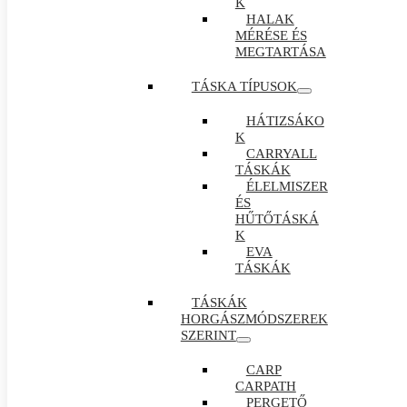
K
HALAK
MÉRÉSE ÉS
MEGTARTÁSA
TÁSKA TÍPUSOK
HÁTIZSÁKO
K
CARRYALL
TÁSKÁK
ÉLELMISZER
ÉS
HŰTŐTÁSKÁ
K
EVA
TÁSKÁK
TÁSKÁK
HORGÁSZMÓDSZEREK
SZERINT
CARP
CARPATH
PERGETŐ