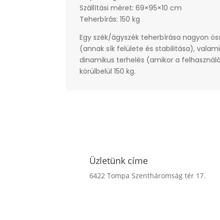
Szállítási méret: 69×95×10 cm
Teherbírás: 150 kg
Egy szék/ágyszék teherbírása nagyon össz
(annak sík felülete és stabilitása), vala
dinamikus terhelés (amikor a felhasználó
körülbelül 150 kg.
Üzletünk címe
6422 Tompa Szentháromság tér 17.