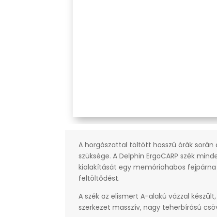
A horgászattal töltött hosszú órák sorá
szüksége. A Delphin ErgoCARP szék minde
kialakítását egy memóriahabos fejpárna eg
feltöltődést.
A szék az elismert A-alakú vázzal készült
szerkezet masszív, nagy teherbírású csö