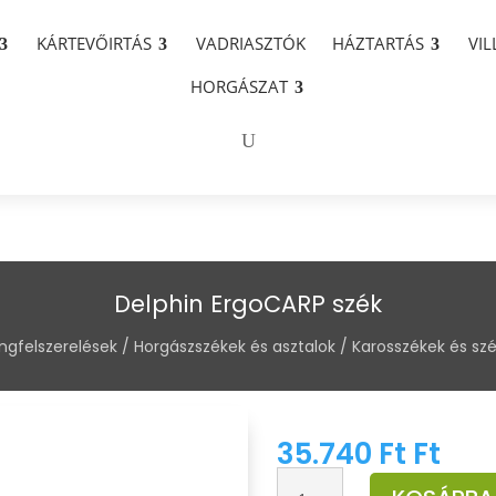
KÁRTEVŐIRTÁS
VADRIASZTÓK
HÁZTARTÁS
VI
HORGÁSZAT
Delphin ErgoCARP szék
ngfelszerelések
/
Horgászszékek és asztalok
/
Karosszékek és sz
35.740
Ft
Ft
Delphin