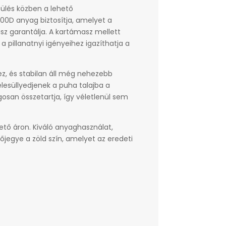
 ülés közben a lehető
0D anyag biztosítja, amelyet a
z garantálja. A kartámasz mellett
 pillanatnyi igényeihez igazíthatja a
z, és stabilan áll még nehezebb
lesüllyedjenek a puha talajba a
gosan összetartja, így véletlenül sem
ető áron. Kiváló anyaghasználat,
tőjegye a zöld szín, amelyet az eredeti