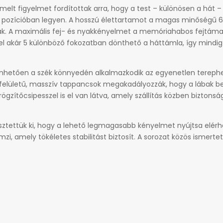
emelt figyelmet fordítottak arra, hogy a test – különösen a hát –
pozícióban legyen. A hosszú élettartamot a magas minőségű 60
tak. A maximális fej- és nyakkényelmet a memóriahabos fejtámas
 akár 5 különböző fokozatban dönthető a háttámla, így mindig a
önhetően a szék könnyedén alkalmazkodik az egyenetlen terephe
 felületű, masszív tappancsok megakadályozzák, hogy a lábak be
gzítőcsipesszel is el van látva, amely szállítás közben biztonsá
lesztettük ki, hogy a lehető legmagasabb kényelmet nyújtsa elérh
i, amely tökéletes stabilitást biztosít. A sorozat közös ismerte