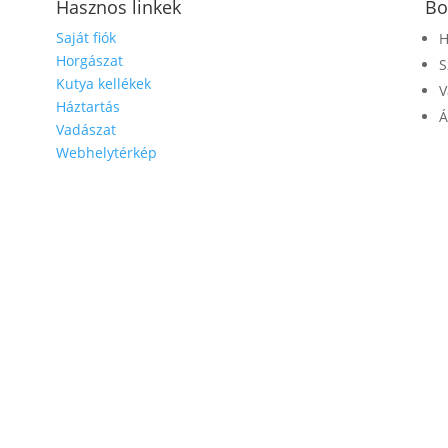
Hasznos linkek
Bo
Saját fiók
H
Horgászat
S
Kutya kellékek
V
Háztartás
Á
Vadászat
Webhelytérkép