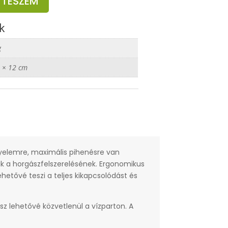
 TESZEM
k
g
 × 12 cm
nyelemre, maximális pihenésre van
ik a horgászfelszerelésének. Ergonomikus
ehetővé teszi a teljes kikapcsolódást és
sz lehetővé közvetlenül a vízparton. A