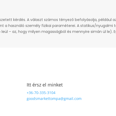
etett kérdés. A választ számos tényező befolyásolja, például az
mint a használó személy fizikai paraméterei. A statikus/nyugalmi
 leül – az, hogy milyen magasságból és mennyire simán ül le). E
Itt érsz el minket
+36-70-335-3104
goodsmarkettompa@gmail.com