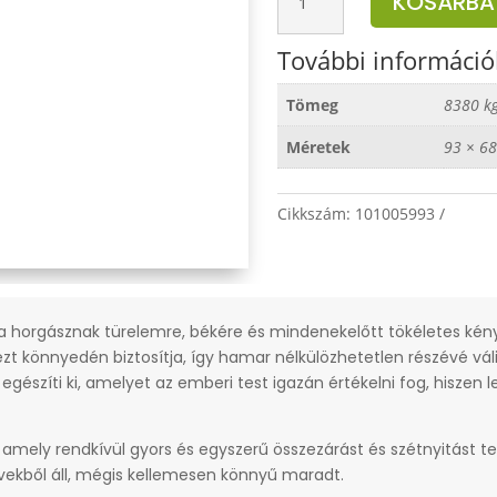
KOSÁRBA
ErgoCARP
szék
További információ
mennyiség
Tömeg
8380 k
Méretek
93 × 68
Cikkszám:
101005993
n a horgásznak türelemre, békére és mindenekelőtt tökéletes ké
zt könnyedén biztosítja, így hamar nélkülözhetetlen részévé vál
észíti ki, amelyet az emberi test igazán értékelni fog, hiszen l
, amely rendkívül gyors és egyszerű összezárást és szétnyitást te
vekből áll, mégis kellemesen könnyű maradt.