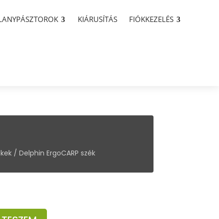
LLANYPÁSZTOROK
KIÁRUSÍTÁS
FIÓKKEZELÉS
ékek
/ Delphin ErgoCARP szék