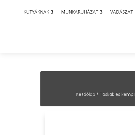
KUTYÁKNAK
MUNKARUHÁZAT
VADÁSZAT
Kezdőlap
/
Táskák és kempi