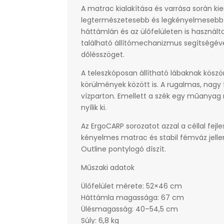
A matrac kialakítása és varrása során ki
legtermészetesebb és legkényelmesebb 
háttámlán és az ülőfelületen is használ
található állítómechanizmus segítségével
dőlésszöget.
A teleszkóposan állítható lábaknak kösz
körülmények között is. A rugalmas, nagy
vízparton. Emellett a szék egy műanyag rö
nyílik ki.
Az ErgoCARP sorozatot azzal a céllal fej
kényelmes matrac és stabil fémváz jellemz
Outline pontylogó díszít.
Műszaki adatok
Ülőfelület mérete: 52×46 cm
Háttámla magassága: 67 cm
Ülésmagasság: 40–54,5 cm
Súly: 6,8 kg