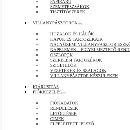
PAPÍRÁRÚ
SZEMETESZSÁKOK
TISZTÍTÓSZEREK
VILLANYPÁSZTOROK
HUZALOK ÉS HÁLÓK
KAPUK ÉS TARTOZÉKAIK
NAGYÜZEMI VILLANYPÁSZTOR ESZK
NAPELEMEK – FIGYELMEZTETŐ REND
OSZLOPOK
SZERELÉSI TARTOZÉKOK
SZIGETELŐK
VEZETÉKEK ÉS SZALAGOK
VILLANYPÁSZTOR KÉSZÜLÉKEK
KIÁRUSÍTÁS
FIÓKKEZELÉS
FIÓKADATOK
RENDELÉSEK
LETÖLTÉSEK
CÍMEK
ELFELEJTETT JELSZÓ