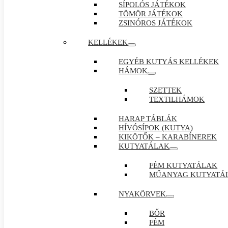
SÍPOLÓS JÁTÉKOK
TÖMÖR JÁTÉKOK
ZSINÓROS JÁTÉKOK
KELLÉKEK
EGYÉB KUTYÁS KELLÉKEK
HÁMOK
SZETTEK
TEXTILHÁMOK
HARAP TÁBLÁK
HÍVÓSÍPOK (KUTYA)
KIKÖTŐK – KARABÍNEREK
KUTYATÁLAK
FÉM KUTYATÁLAK
MŰANYAG KUTYATÁ
NYAKÖRVEK
BŐR
FÉM