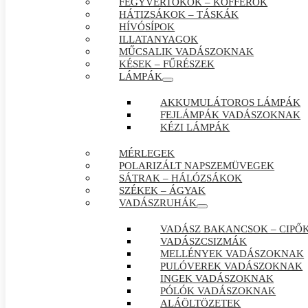
FEGYVERTOKOK – KOFFEROK
HÁTIZSÁKOK – TÁSKÁK
HÍVÓSÍPOK
ILLATANYAGOK
MŰCSALIK VADÁSZOKNAK
KÉSEK – FŰRÉSZEK
LÁMPÁK
AKKUMULÁTOROS LÁMPÁK
FEJLÁMPÁK VADÁSZOKNAK
KÉZI LÁMPÁK
MÉRLEGEK
POLARIZÁLT NAPSZEMÜVEGEK
SÁTRAK – HÁLÓZSÁKOK
SZÉKEK – ÁGYAK
VADÁSZRUHÁK
VADÁSZ BAKANCSOK – CIPŐ
VADÁSZCSIZMÁK
MELLÉNYEK VADÁSZOKNAK
PULÓVEREK VADÁSZOKNAK
INGEK VADÁSZOKNAK
PÓLÓK VADÁSZOKNAK
ALÁÖLTÖZETEK