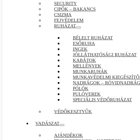
SECURITY
CIPŐK – BAKANCS
CSIZMA
FEJVÉDELEM
RUHÁZAT
BÉLELT RUHÁZAT
ESŐRUHA
INGEK
JÓLLÁTHATÓSÁGI RUHÁZAT
KABÁTOK
MELLÉNYEK
MUNKARUHÁK
MUNKAVÉDELMI KIEGÉSZÍTŐ
NADRÁGOK – RÖVIDNADRÁ
PÓLÓK
PULÓVEREK
SPECIÁLIS VÉDŐRUHÁZAT
VÉDŐKESZTYŰK
VADÁSZAT
AJÁNDÉKOK