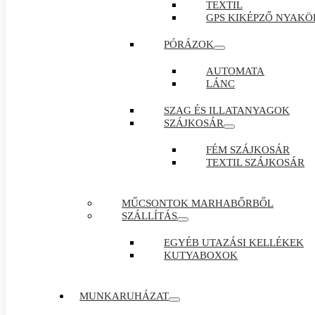
TEXTIL
GPS KIKÉPZŐ NYAKÖ
PÓRÁZOK
AUTOMATA
LÁNC
SZAG ÉS ILLATANYAGOK
SZÁJKOSÁR
FÉM SZÁJKOSÁR
TEXTIL SZÁJKOSÁR
MŰCSONTOK MARHABŐRBŐL
SZÁLLÍTÁS
EGYÉB UTAZÁSI KELLÉKEK
KUTYABOXOK
MUNKARUHÁZAT