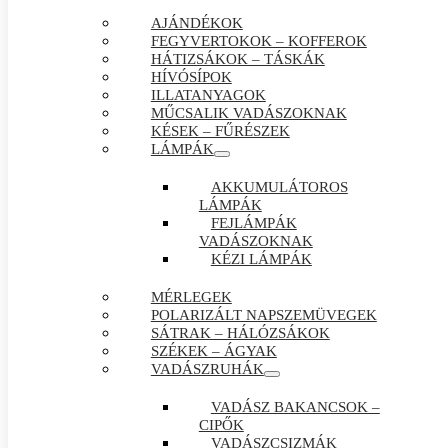
AJÁNDÉKOK
FEGYVERTOKOK – KOFFEROK
HÁTIZSÁKOK – TÁSKÁK
HÍVÓSÍPOK
ILLATANYAGOK
MŰCSALIK VADÁSZOKNAK
KÉSEK – FŰRÉSZEK
LÁMPÁK
AKKUMULÁTOROS
LÁMPÁK
FEJLÁMPÁK
VADÁSZOKNAK
KÉZI LÁMPÁK
MÉRLEGEK
POLARIZÁLT NAPSZEMÜVEGEK
SÁTRAK – HÁLÓZSÁKOK
SZÉKEK – ÁGYAK
VADÁSZRUHÁK
VADÁSZ BAKANCSOK –
CIPŐK
VADÁSZCSIZMÁK