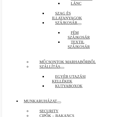
LÁNC
SZAG ÉS
ILLATANYAGOK
SZÁJKOSÁR
FÉM
SZÁJKOSÁR
TEXTIL
SZÁJKOSÁR
MŰCSONTOK MARHABŐRBŐL
SZÁLLÍTÁS
EGYÉB UTAZÁSI
KELLÉKEK
KUTYABOXOK
MUNKARUHÁZAT
SECURITY
CIPŐK – BAKANCS