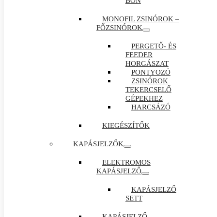
BON
MONOFIL ZSINÓROK –
FŐZSINÓROK
PERGETŐ- ÉS
FEEDER
HORGÁSZAT
PONTYOZÓ
ZSINÓROK
TEKERCSELŐ
GÉPEKHEZ
HARCSÁZÓ
KIEGÉSZÍTŐK
KAPÁSJELZŐK
ELEKTROMOS
KAPÁSJELZŐ
KAPÁSJELZŐ
SETT
KAPÁSJELZŐ