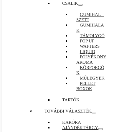
CSALIK
GUMIHAL –
SZETT
GUMIHALA
K
TÁMOLYGÓ
POP UP
WAFTERS
LIQUID
FOLYÉKONY
AROMA
KÖRFORGÓ
K
MŰLEGYEK
PELLET
BOXOK
TARTÓK
TOVÁBBI VÁLASZTÉK
KARÓRA
AJÁNDÉKTÁRGY