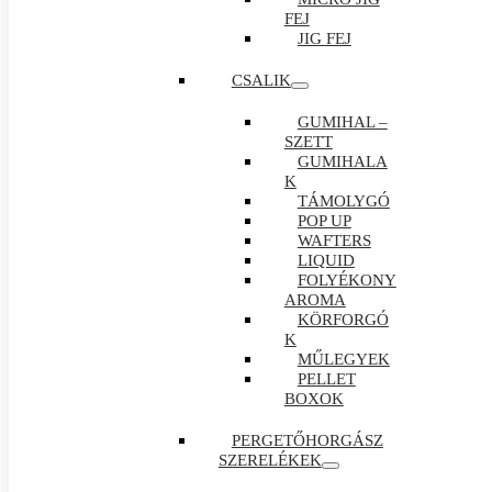
FEJ
JIG FEJ
CSALIK
GUMIHAL –
SZETT
GUMIHALA
K
TÁMOLYGÓ
POP UP
WAFTERS
LIQUID
FOLYÉKONY
AROMA
KÖRFORGÓ
K
MŰLEGYEK
PELLET
BOXOK
PERGETŐHORGÁSZ
SZERELÉKEK