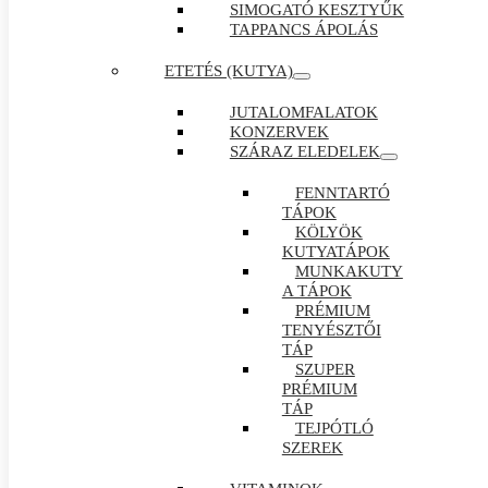
SIMOGATÓ KESZTYŰK
TAPPANCS ÁPOLÁS
ETETÉS (KUTYA)
JUTALOMFALATOK
KONZERVEK
SZÁRAZ ELEDELEK
FENNTARTÓ
TÁPOK
KÖLYÖK
KUTYATÁPOK
MUNKAKUTY
A TÁPOK
PRÉMIUM
TENYÉSZTŐI
TÁP
SZUPER
PRÉMIUM
TÁP
TEJPÓTLÓ
SZEREK