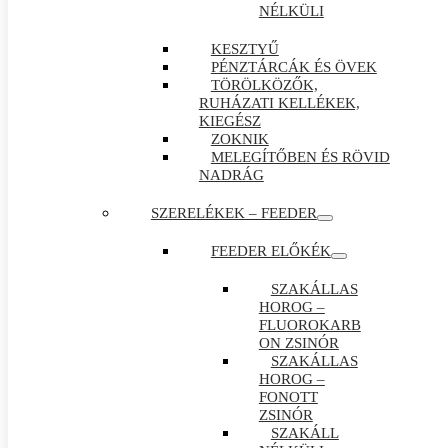
NÉLKÜLI
KESZTYŰ
PÉNZTÁRCÁK ÉS ÖVEK
TÖRÖLKÖZŐK,
RUHÁZATI KELLÉKEK,
KIEGÉSZ
ZOKNIK
MELEGÍTŐBEN ÉS RÖVID
NADRÁG
SZERELÉKEK – FEEDER
FEEDER ELŐKÉK
SZAKÁLLAS
HOROG –
FLUOROKARB
ON ZSINÓR
SZAKÁLLAS
HOROG –
FONOTT
ZSINÓR
SZAKÁLL