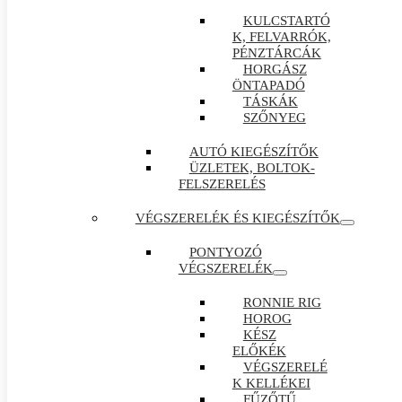
KULCSTARTÓ
K, FELVARRÓK,
PÉNZTÁRCÁK
HORGÁSZ
ÖNTAPADÓ
TÁSKÁK
SZŐNYEG
AUTÓ KIEGÉSZÍTŐK
ÜZLETEK, BOLTOK-
FELSZERELÉS
VÉGSZERELÉK ÉS KIEGÉSZÍTŐK
PONTYOZÓ
VÉGSZERELÉK
RONNIE RIG
HOROG
KÉSZ
ELŐKÉK
VÉGSZERELÉ
K KELLÉKEI
FŰZŐTŰ ,