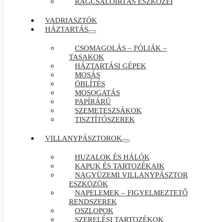
RÁGCSÁLÓIRTÁS ESZKÖZEI
VADRIASZTÓK
HÁZTARTÁS
CSOMAGOLÁS – FÓLIÁK –
TASAKOK
HÁZTARTÁSI GÉPEK
MOSÁS
ÖBLÍTÉS
MOSOGATÁS
PAPÍRÁRÚ
SZEMETESZSÁKOK
TISZTÍTÓSZEREK
VILLANYPÁSZTOROK
HUZALOK ÉS HÁLÓK
KAPUK ÉS TARTOZÉKAIK
NAGYÜZEMI VILLANYPÁSZTOR
ESZKÖZÖK
NAPELEMEK – FIGYELMEZTETŐ
RENDSZEREK
OSZLOPOK
SZERELÉSI TARTOZÉKOK