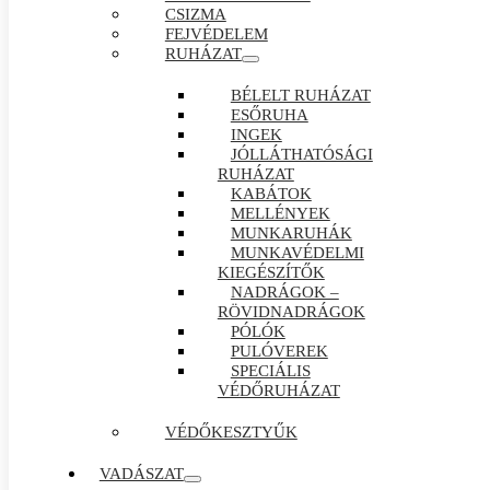
CSIZMA
FEJVÉDELEM
RUHÁZAT
BÉLELT RUHÁZAT
ESŐRUHA
INGEK
JÓLLÁTHATÓSÁGI
RUHÁZAT
KABÁTOK
MELLÉNYEK
MUNKARUHÁK
MUNKAVÉDELMI
KIEGÉSZÍTŐK
NADRÁGOK –
RÖVIDNADRÁGOK
PÓLÓK
PULÓVEREK
SPECIÁLIS
VÉDŐRUHÁZAT
VÉDŐKESZTYŰK
VADÁSZAT