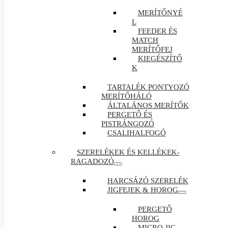
MERÍTŐNYÉ
L
FEEDER ÉS
MATCH
MERÍTŐFEJ
KIEGÉSZÍTŐ
K
TARTALÉK PONTYOZÓ
MERÍTŐHÁLÓ
ÁLTALÁNOS MERÍTŐK
PERGETŐ ÉS
PISTRÁNGOZÓ
CSALIHALFOGÓ
SZERELÉKEK ÉS KELLÉKEK-
RAGADOZÓ
HARCSÁZÓ SZERELÉK
JIGFEJEK & HOROG
PERGETŐ
HOROG
MICRO JIG