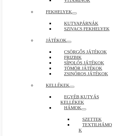
VITAMINOK
FEKHELYEK
KUTYAPÁRNÁK
SZIVACS FEKHELYEK
JÁTÉKOK
CSÖRGŐS JÁTÉKOK
FRIZBIK
SÍPOLÓS JÁTÉKOK
TÖMÖR JÁTÉKOK
ZSINÓROS JÁTÉKOK
KELLÉKEK
EGYÉB KUTYÁS
KELLÉKEK
HÁMOK
SZETTEK
TEXTILHÁMO
K