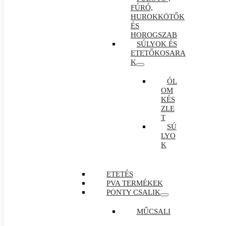
FÚRÓ,
HUROKKÖTŐK
ÉS
HOROGSZAB
SÚLYOK ÉS
ETETŐKOSARA
K
ÓL
OM
KÉS
ZLE
T
SÚ
LYO
K
ETETÉS
PVA TERMÉKEK
PONTY CSALIK
MŰCSALI