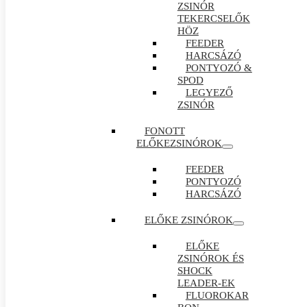
ZSINÓR
TEKERCSELŐK
HÖZ
FEEDER
HARCSÁZÓ
PONTYOZÓ &
SPOD
LEGYEZŐ
ZSINÓR
FONOTT
ELŐKEZSINÓROK
FEEDER
PONTYOZÓ
HARCSÁZÓ
ELŐKE ZSINÓROK
ELŐKE
ZSINÓROK ÉS
SHOCK
LEADER-EK
FLUOROKAR