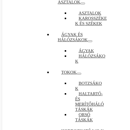
ASZTALOK
ASZTALOK
KAROSSZÉKE
K ÉS SZÉKEK
ÁGYAK ÉS
HÁLÓZSÁKOK
ÁGYAK
HÁLÓZSÁKO
K
TOKOK
BOTZSÁKO
K
HALTARTÓ-
ÉS
MERÍTŐHÁLÓ
TÁSKÁK
ORSÓ
TÁSKÁK