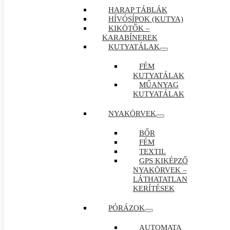
HARAP TÁBLÁK
HÍVÓSÍPOK (KUTYA)
KIKÖTŐK –
KARABÍNEREK
KUTYATÁLAK
FÉM
KUTYATÁLAK
MŰANYAG
KUTYATÁLAK
NYAKÖRVEK
BŐR
FÉM
TEXTIL
GPS KIKÉPZŐ
NYAKÖRVEK –
LÁTHATATLAN
KERÍTÉSEK
PÓRÁZOK
AUTOMATA