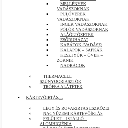
MELLÉNYEK
VADÁSZOKNAK
PULÓVEREK
VADÁSZOKNAK
INGEK VADÁSZOKNAK
PÓLÓK VADÁSZOKNAK
ALÁÖLTÖZETEK
ESŐRUHÁZAT
KABÁTOK (VADÁSZ)
KALAPOK – SAPKÁK
KESZTYŰK – ÖVEK –
ZOKNIK
NADRÁGOK
THERMACELL
SZÚNYOGRIASZTÓK
TRÓFEA ALÁTÉTEK
KÁRTEVŐIRTÁS
LÉGY ÉS ROVARIRTÁS ESZKÖZEI
NAGYÜZEMI KÁRTEVŐÍRTÁS
FELÜLET – ISTÁLLÓ –
ALOMHIGIÉNIA