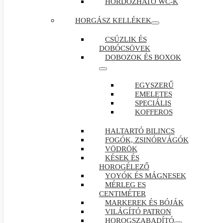
HORDOZHATÓ WC-K
HORGÁSZ KELLÉKEK
CSÚZLIK ÉS
DOBÓCSÖVEK
DOBOZOK ÉS BOXOK
EGYSZERŰ
EMELETES
SPECIÁLIS
KOFFEROS
HALTARTÓ BILINCS
FOGÓK, ZSINÓRVÁGÓK
VÖDRÖK
KÉSEK ÉS
HOROGÉLEZŐ
YOYÓK ÉS MÁGNESEK
MÉRLEG ES
CENTIMÉTER
MARKEREK ÉS BÓJÁK
VILÁGÍTÓ PATRON
HOROGSZABADÍTÓ