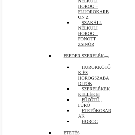
NÉLKÜLI
HOROG –
FLUOROKARB
ON Z
SZAKÁLL
NÉLKÜLI
HOROG –
FONOTT
ZSINÓR
FEEDER SZERELÉK
HUROKKÖTŐ
K ÉS
HOROGSZABA
DÍTÓK
SZERELÉKEK
KELLÉKEI
FŰZŐTŰ ,
FÚRÓ
ETETŐKOSAR
AK
HOROG
ETETÉS