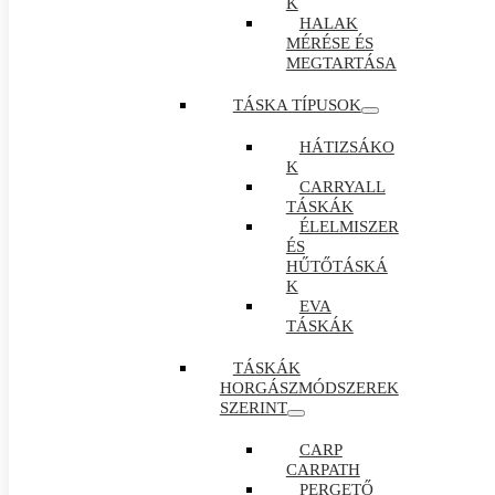
K
HALAK
MÉRÉSE ÉS
MEGTARTÁSA
TÁSKA TÍPUSOK
HÁTIZSÁKO
K
CARRYALL
TÁSKÁK
ÉLELMISZER
ÉS
HŰTŐTÁSKÁ
K
EVA
TÁSKÁK
TÁSKÁK
HORGÁSZMÓDSZEREK
SZERINT
CARP
CARPATH
PERGETŐ