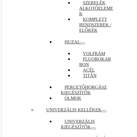
SZERELÉK
ALKOTÓELEME
K
KOMPLETT
RENDSZEREK /
ELŐKÉK
HUZAL
VOLFRÁM
FLUOROKAR
BON
ACÉL
TITÁN
PERGETŐHORGÁSZ
KIEGÉSZÍTŐK
ÓLMOK
UNIVERZÁLIS KELLÉKEK
UNIVERZÁLIS
KIEGÉSZÍTŐK