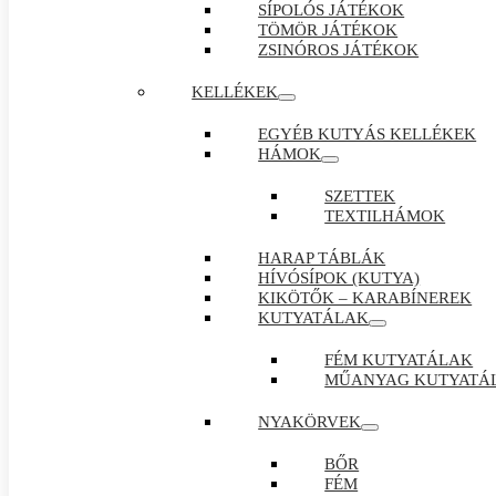
SÍPOLÓS JÁTÉKOK
TÖMÖR JÁTÉKOK
ZSINÓROS JÁTÉKOK
KELLÉKEK
EGYÉB KUTYÁS KELLÉKEK
HÁMOK
SZETTEK
TEXTILHÁMOK
HARAP TÁBLÁK
HÍVÓSÍPOK (KUTYA)
KIKÖTŐK – KARABÍNEREK
KUTYATÁLAK
FÉM KUTYATÁLAK
MŰANYAG KUTYATÁ
NYAKÖRVEK
BŐR
FÉM