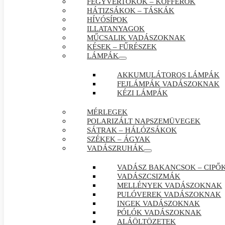
FEGYVERTOKOK – KOFFEROK
HÁTIZSÁKOK – TÁSKÁK
HÍVÓSÍPOK
ILLATANYAGOK
MŰCSALIK VADÁSZOKNAK
KÉSEK – FŰRÉSZEK
LÁMPÁK
AKKUMULÁTOROS LÁMPÁK
FEJLÁMPÁK VADÁSZOKNAK
KÉZI LÁMPÁK
MÉRLEGEK
POLARIZÁLT NAPSZEMÜVEGEK
SÁTRAK – HÁLÓZSÁKOK
SZÉKEK – ÁGYAK
VADÁSZRUHÁK
VADÁSZ BAKANCSOK – CIPŐ
VADÁSZCSIZMÁK
MELLÉNYEK VADÁSZOKNAK
PULÓVEREK VADÁSZOKNAK
INGEK VADÁSZOKNAK
PÓLÓK VADÁSZOKNAK
ALÁÖLTÖZETEK