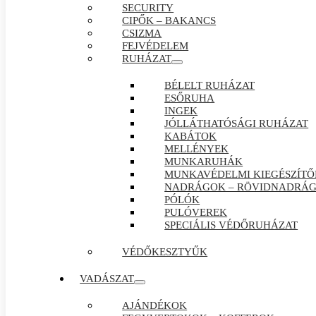
SECURITY
CIPŐK – BAKANCS
CSIZMA
FEJVÉDELEM
RUHÁZAT
BÉLELT RUHÁZAT
ESŐRUHA
INGEK
JÓLLÁTHATÓSÁGI RUHÁZAT
KABÁTOK
MELLÉNYEK
MUNKARUHÁK
MUNKAVÉDELMI KIEGÉSZÍTŐ
NADRÁGOK – RÖVIDNADRÁ
PÓLÓK
PULÓVEREK
SPECIÁLIS VÉDŐRUHÁZAT
VÉDŐKESZTYŰK
VADÁSZAT
AJÁNDÉKOK