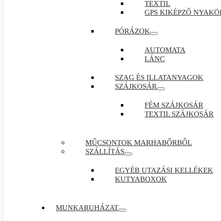
TEXTIL
GPS KIKÉPZŐ NYAKÖ
PÓRÁZOK
AUTOMATA
LÁNC
SZAG ÉS ILLATANYAGOK
SZÁJKOSÁR
FÉM SZÁJKOSÁR
TEXTIL SZÁJKOSÁR
MŰCSONTOK MARHABŐRBŐL
SZÁLLÍTÁS
EGYÉB UTAZÁSI KELLÉKEK
KUTYABOXOK
MUNKARUHÁZAT