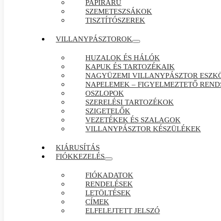
PAPÍRÁRÚ
SZEMETESZSÁKOK
TISZTÍTÓSZEREK
VILLANYPÁSZTOROK
HUZALOK ÉS HÁLÓK
KAPUK ÉS TARTOZÉKAIK
NAGYÜZEMI VILLANYPÁSZTOR ESZK
NAPELEMEK – FIGYELMEZTETŐ REND
OSZLOPOK
SZERELÉSI TARTOZÉKOK
SZIGETELŐK
VEZETÉKEK ÉS SZALAGOK
VILLANYPÁSZTOR KÉSZÜLÉKEK
KIÁRUSÍTÁS
FIÓKKEZELÉS
FIÓKADATOK
RENDELÉSEK
LETÖLTÉSEK
CÍMEK
ELFELEJTETT JELSZÓ