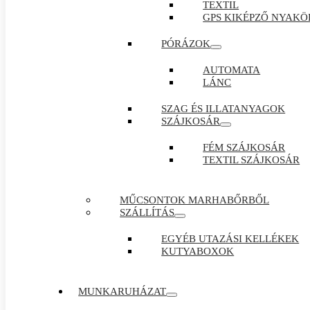
TEXTIL
GPS KIKÉPZŐ NYAKÖ
PÓRÁZOK
AUTOMATA
LÁNC
SZAG ÉS ILLATANYAGOK
SZÁJKOSÁR
FÉM SZÁJKOSÁR
TEXTIL SZÁJKOSÁR
MŰCSONTOK MARHABŐRBŐL
SZÁLLÍTÁS
EGYÉB UTAZÁSI KELLÉKEK
KUTYABOXOK
MUNKARUHÁZAT