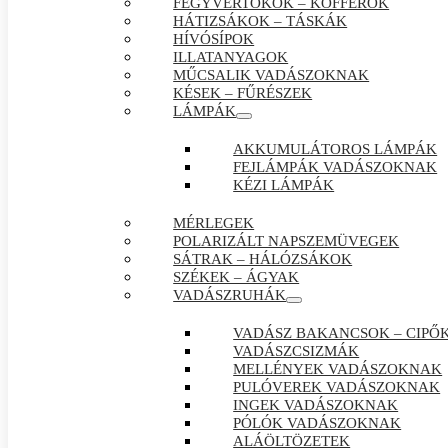
FEGYVERTOKOK – KOFFEROK
HÁTIZSÁKOK – TÁSKÁK
HÍVÓSÍPOK
ILLATANYAGOK
MŰCSALIK VADÁSZOKNAK
KÉSEK – FŰRÉSZEK
LÁMPÁK
AKKUMULÁTOROS LÁMPÁK
FEJLÁMPÁK VADÁSZOKNAK
KÉZI LÁMPÁK
MÉRLEGEK
POLARIZÁLT NAPSZEMÜVEGEK
SÁTRAK – HÁLÓZSÁKOK
SZÉKEK – ÁGYAK
VADÁSZRUHÁK
VADÁSZ BAKANCSOK – CIPŐ
VADÁSZCSIZMÁK
MELLÉNYEK VADÁSZOKNAK
PULÓVEREK VADÁSZOKNAK
INGEK VADÁSZOKNAK
PÓLÓK VADÁSZOKNAK
ALÁÖLTÖZETEK