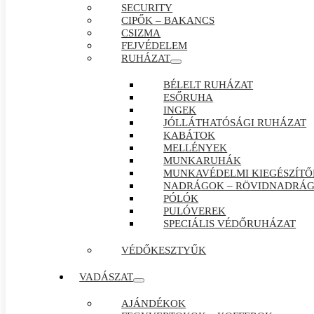
SECURITY
CIPŐK – BAKANCS
CSIZMA
FEJVÉDELEM
RUHÁZAT
BÉLELT RUHÁZAT
ESŐRUHA
INGEK
JÓLLÁTHATÓSÁGI RUHÁZAT
KABÁTOK
MELLÉNYEK
MUNKARUHÁK
MUNKAVÉDELMI KIEGÉSZÍTŐ
NADRÁGOK – RÖVIDNADRÁ
PÓLÓK
PULÓVEREK
SPECIÁLIS VÉDŐRUHÁZAT
VÉDŐKESZTYŰK
VADÁSZAT
AJÁNDÉKOK