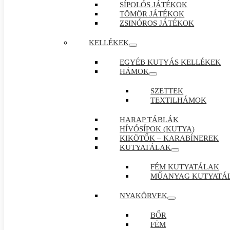
SÍPOLÓS JÁTÉKOK
TÖMÖR JÁTÉKOK
ZSINÓROS JÁTÉKOK
KELLÉKEK
EGYÉB KUTYÁS KELLÉKEK
HÁMOK
SZETTEK
TEXTILHÁMOK
HARAP TÁBLÁK
HÍVÓSÍPOK (KUTYA)
KIKÖTŐK – KARABÍNEREK
KUTYATÁLAK
FÉM KUTYATÁLAK
MŰANYAG KUTYATÁ
NYAKÖRVEK
BŐR
FÉM