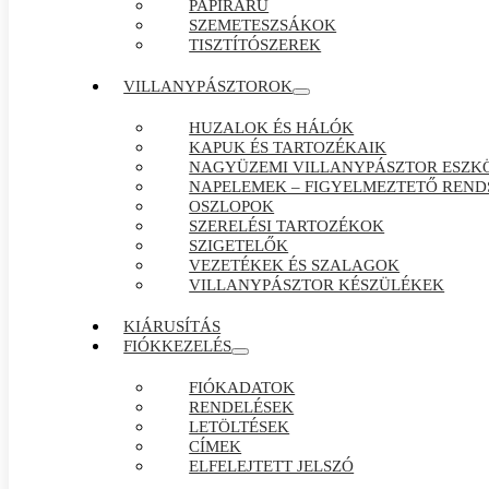
PAPÍRÁRÚ
SZEMETESZSÁKOK
TISZTÍTÓSZEREK
VILLANYPÁSZTOROK
HUZALOK ÉS HÁLÓK
KAPUK ÉS TARTOZÉKAIK
NAGYÜZEMI VILLANYPÁSZTOR ESZK
NAPELEMEK – FIGYELMEZTETŐ REND
OSZLOPOK
SZERELÉSI TARTOZÉKOK
SZIGETELŐK
VEZETÉKEK ÉS SZALAGOK
VILLANYPÁSZTOR KÉSZÜLÉKEK
KIÁRUSÍTÁS
FIÓKKEZELÉS
FIÓKADATOK
RENDELÉSEK
LETÖLTÉSEK
CÍMEK
ELFELEJTETT JELSZÓ