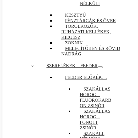
NÉLKÜLI
KESZTYŰ
PÉNZTÁRCÁK ÉS ÖVEK
TÖRÖLKÖZŐK,
RUHÁZATI KELLÉKEK,
KIEGÉSZ
ZOKNIK
MELEGÍTŐBEN ÉS RÖVID
NADRÁG
SZERELÉKEK – FEEDER
FEEDER ELŐKÉK
SZAKÁLLAS
HOROG –
FLUOROKARB
ON ZSINÓR
SZAKÁLLAS
HOROG –
FONOTT
ZSINÓR
SZAKÁLL