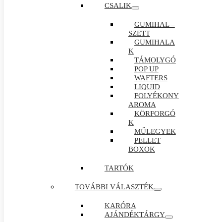
CSALIK
GUMIHAL –
SZETT
GUMIHALA
K
TÁMOLYGÓ
POP UP
WAFTERS
LIQUID
FOLYÉKONY
AROMA
KÖRFORGÓ
K
MŰLEGYEK
PELLET
BOXOK
TARTÓK
TOVÁBBI VÁLASZTÉK
KARÓRA
AJÁNDÉKTÁRGY