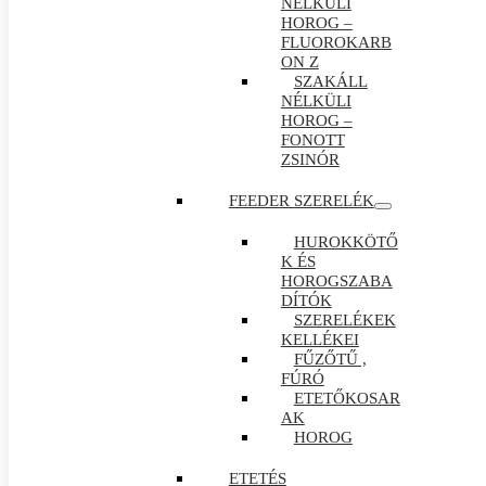
NÉLKÜLI
HOROG –
FLUOROKARB
ON Z
SZAKÁLL
NÉLKÜLI
HOROG –
FONOTT
ZSINÓR
FEEDER SZERELÉK
HUROKKÖTŐ
K ÉS
HOROGSZABA
DÍTÓK
SZERELÉKEK
KELLÉKEI
FŰZŐTŰ ,
FÚRÓ
ETETŐKOSAR
AK
HOROG
ETETÉS