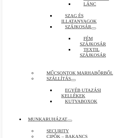
LÁNC
SZAG ÉS
ILLATANYAGOK
SZÁJKOSÁR
FÉM
SZÁJKOSÁR
TEXTIL
SZÁJKOSÁR
MŰCSONTOK MARHABŐRBŐL
SZÁLLÍTÁS
EGYÉB UTAZÁSI
KELLÉKEK
KUTYABOXOK
MUNKARUHÁZAT
SECURITY
CIPŐK – BAKANCS