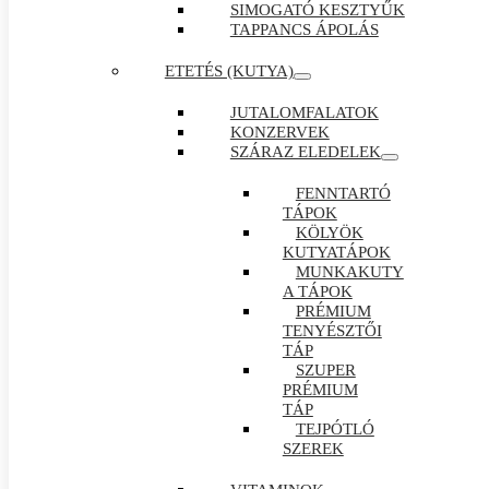
SIMOGATÓ KESZTYŰK
TAPPANCS ÁPOLÁS
ETETÉS (KUTYA)
JUTALOMFALATOK
KONZERVEK
SZÁRAZ ELEDELEK
FENNTARTÓ
TÁPOK
KÖLYÖK
KUTYATÁPOK
MUNKAKUTY
A TÁPOK
PRÉMIUM
TENYÉSZTŐI
TÁP
SZUPER
PRÉMIUM
TÁP
TEJPÓTLÓ
SZEREK