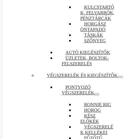
KULCSTARTÓ
K, FELVARRÓK,
PÉNZTÁRCÁK
HORGÁSZ
ÖNTAPADÓ
TÁSKÁK
SZŐNYEG
AUTÓ KIEGÉSZÍTŐK
ÜZLETEK, BOLTOK-
FELSZERELÉS
VÉGSZERELÉK ÉS KIEGÉSZÍTŐK
PONTYOZÓ
VÉGSZERELÉK
RONNIE RIG
HOROG
KÉSZ
ELŐKÉK
VÉGSZERELÉ
K KELLÉKEI
FŰZŐTŰ ,