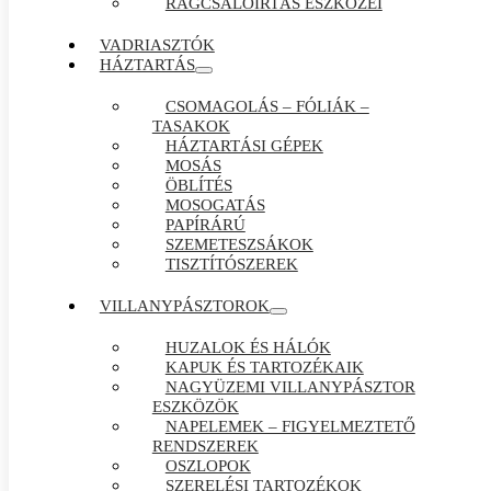
RÁGCSÁLÓIRTÁS ESZKÖZEI
VADRIASZTÓK
HÁZTARTÁS
CSOMAGOLÁS – FÓLIÁK –
TASAKOK
HÁZTARTÁSI GÉPEK
MOSÁS
ÖBLÍTÉS
MOSOGATÁS
PAPÍRÁRÚ
SZEMETESZSÁKOK
TISZTÍTÓSZEREK
VILLANYPÁSZTOROK
HUZALOK ÉS HÁLÓK
KAPUK ÉS TARTOZÉKAIK
NAGYÜZEMI VILLANYPÁSZTOR
ESZKÖZÖK
NAPELEMEK – FIGYELMEZTETŐ
RENDSZEREK
OSZLOPOK
SZERELÉSI TARTOZÉKOK