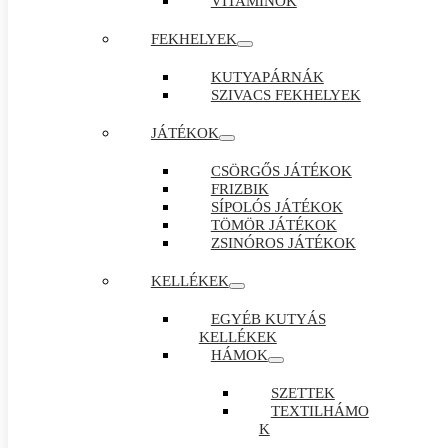
VITAMINOK
FEKHELYEK
KUTYAPÁRNÁK
SZIVACS FEKHELYEK
JÁTÉKOK
CSÖRGŐS JÁTÉKOK
FRIZBIK
SÍPOLÓS JÁTÉKOK
TÖMÖR JÁTÉKOK
ZSINÓROS JÁTÉKOK
KELLÉKEK
EGYÉB KUTYÁS
KELLÉKEK
HÁMOK
SZETTEK
TEXTILHÁMO
K