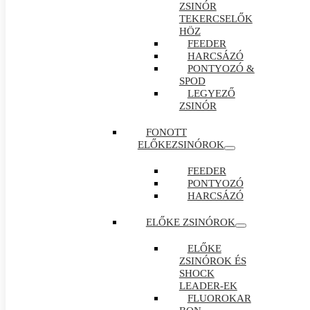
ZSINÓR
TEKERCSELŐK
HÖZ
FEEDER
HARCSÁZÓ
PONTYOZÓ &
SPOD
LEGYEZŐ
ZSINÓR
FONOTT
ELŐKEZSINÓROK
FEEDER
PONTYOZÓ
HARCSÁZÓ
ELŐKE ZSINÓROK
ELŐKE
ZSINÓROK ÉS
SHOCK
LEADER-EK
FLUOROKAR