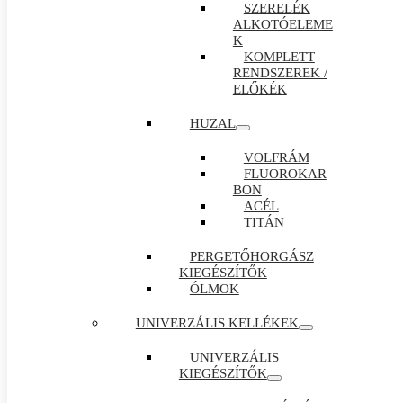
SZERELÉK
ALKOTÓELEME
K
KOMPLETT
RENDSZEREK /
ELŐKÉK
HUZAL
VOLFRÁM
FLUOROKAR
BON
ACÉL
TITÁN
PERGETŐHORGÁSZ
KIEGÉSZÍTŐK
ÓLMOK
UNIVERZÁLIS KELLÉKEK
UNIVERZÁLIS
KIEGÉSZÍTŐK