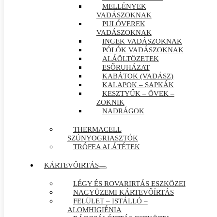
MELLÉNYEK
VADÁSZOKNAK
PULÓVEREK
VADÁSZOKNAK
INGEK VADÁSZOKNAK
PÓLÓK VADÁSZOKNAK
ALÁÖLTÖZETEK
ESŐRUHÁZAT
KABÁTOK (VADÁSZ)
KALAPOK – SAPKÁK
KESZTYŰK – ÖVEK –
ZOKNIK
NADRÁGOK
THERMACELL
SZÚNYOGRIASZTÓK
TRÓFEA ALÁTÉTEK
KÁRTEVŐIRTÁS
LÉGY ÉS ROVARIRTÁS ESZKÖZEI
NAGYÜZEMI KÁRTEVŐÍRTÁS
FELÜLET – ISTÁLLÓ –
ALOMHIGIÉNIA