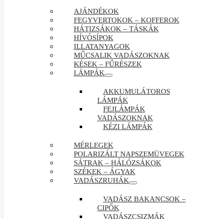
AJÁNDÉKOK
FEGYVERTOKOK – KOFFEROK
HÁTIZSÁKOK – TÁSKÁK
HÍVÓSÍPOK
ILLATANYAGOK
MŰCSALIK VADÁSZOKNAK
KÉSEK – FŰRÉSZEK
LÁMPÁK
AKKUMULÁTOROS
LÁMPÁK
FEJLÁMPÁK
VADÁSZOKNAK
KÉZI LÁMPÁK
MÉRLEGEK
POLARIZÁLT NAPSZEMÜVEGEK
SÁTRAK – HÁLÓZSÁKOK
SZÉKEK – ÁGYAK
VADÁSZRUHÁK
VADÁSZ BAKANCSOK –
CIPŐK
VADÁSZCSIZMÁK