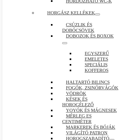
HORDOZHATÓ WC-K
HORGÁSZ KELLÉKEK
CSÚZLIK ÉS
DOBÓCSÖVEK
DOBOZOK ÉS BOXOK
EGYSZERŰ
EMELETES
SPECIÁLIS
KOFFEROS
HALTARTÓ BILINCS
FOGÓK, ZSINÓRVÁGÓK
VÖDRÖK
KÉSEK ÉS
HOROGÉLEZŐ
YOYÓK ÉS MÁGNESEK
MÉRLEG ES
CENTIMÉTER
MARKEREK ÉS BÓJÁK
VILÁGÍTÓ PATRON
HOROGSZABADÍTÓ