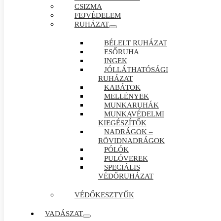
CSIZMA
FEJVÉDELEM
RUHÁZAT
BÉLELT RUHÁZAT
ESŐRUHA
INGEK
JÓLLÁTHATÓSÁGI
RUHÁZAT
KABÁTOK
MELLÉNYEK
MUNKARUHÁK
MUNKAVÉDELMI
KIEGÉSZÍTŐK
NADRÁGOK –
RÖVIDNADRÁGOK
PÓLÓK
PULÓVEREK
SPECIÁLIS
VÉDŐRUHÁZAT
VÉDŐKESZTYŰK
VADÁSZAT