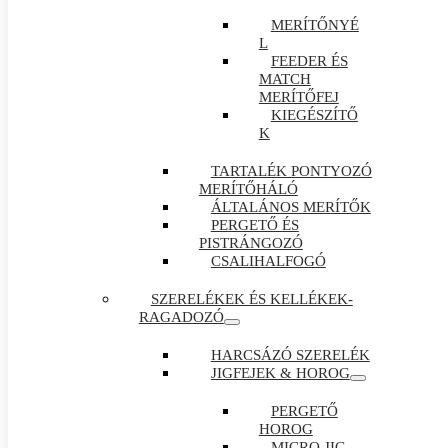
MERÍTŐNYÉ
L
FEEDER ÉS
MATCH
MERÍTŐFEJ
KIEGÉSZÍTŐ
K
TARTALÉK PONTYOZÓ
MERÍTŐHÁLÓ
ÁLTALÁNOS MERÍTŐK
PERGETŐ ÉS
PISTRÁNGOZÓ
CSALIHALFOGÓ
SZERELÉKEK ÉS KELLÉKEK-
RAGADOZÓ
HARCSÁZÓ SZERELÉK
JIGFEJEK & HOROG
PERGETŐ
HOROG
MICRO JIG