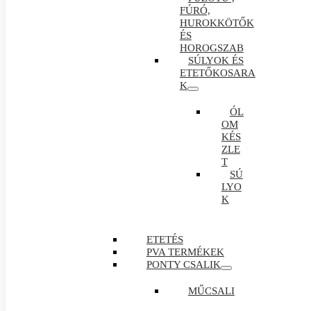
FÚRÓ,
HUROKKÖTŐK
ÉS
HOROGSZAB
SÚLYOK ÉS
ETETŐKOSARA
K
ÓL
OM
KÉS
ZLE
T
SÚ
LYO
K
ETETÉS
PVA TERMÉKEK
PONTY CSALIK
MŰCSALI