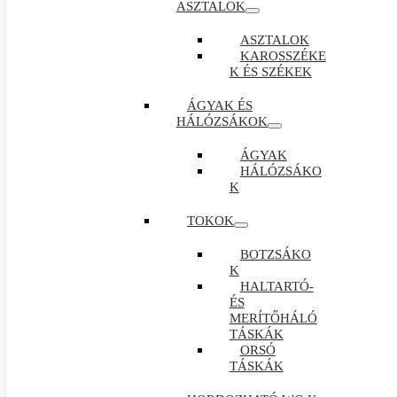
ASZTALOK
ASZTALOK
KAROSSZÉKE
K ÉS SZÉKEK
ÁGYAK ÉS
HÁLÓZSÁKOK
ÁGYAK
HÁLÓZSÁKO
K
TOKOK
BOTZSÁKO
K
HALTARTÓ-
ÉS
MERÍTŐHÁLÓ
TÁSKÁK
ORSÓ
TÁSKÁK