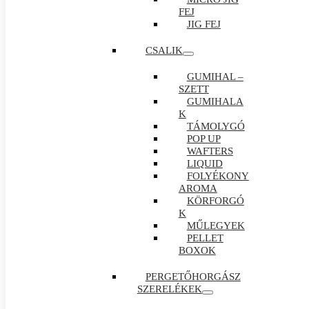
FEJ
JIG FEJ
CSALIK
GUMIHAL –
SZETT
GUMIHALA
K
TÁMOLYGÓ
POP UP
WAFTERS
LIQUID
FOLYÉKONY
AROMA
KÖRFORGÓ
K
MŰLEGYEK
PELLET
BOXOK
PERGETŐHORGÁSZ
SZERELÉKEK