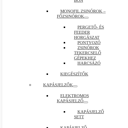
BON
MONOFIL ZSINÓROK –
FŐZSINÓROK
PERGETŐ- ÉS
FEEDER
HORGÁSZAT
PONTYOZÓ
ZSINÓROK
TEKERCSELŐ
GÉPEKHEZ
HARCSÁZÓ
KIEGÉSZÍTŐK
KAPÁSJELZŐK
ELEKTROMOS
KAPÁSJELZŐ
KAPÁSJELZŐ
SETT
KAPÁSJELZŐ