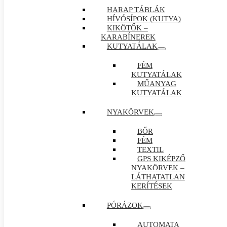
HARAP TÁBLÁK
HÍVÓSÍPOK (KUTYA)
KIKÖTŐK –
KARABÍNEREK
KUTYATÁLAK
FÉM
KUTYATÁLAK
MŰANYAG
KUTYATÁLAK
NYAKÖRVEK
BŐR
FÉM
TEXTIL
GPS KIKÉPZŐ
NYAKÖRVEK –
LÁTHATATLAN
KERÍTÉSEK
PÓRÁZOK
AUTOMATA