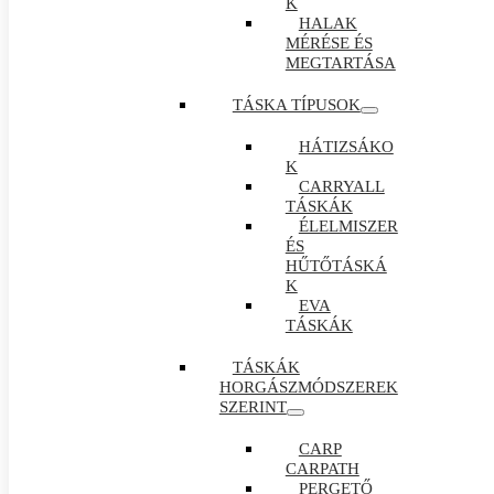
K
HALAK
MÉRÉSE ÉS
MEGTARTÁSA
TÁSKA TÍPUSOK
HÁTIZSÁKO
K
CARRYALL
TÁSKÁK
ÉLELMISZER
ÉS
HŰTŐTÁSKÁ
K
EVA
TÁSKÁK
TÁSKÁK
HORGÁSZMÓDSZEREK
SZERINT
CARP
CARPATH
PERGETŐ