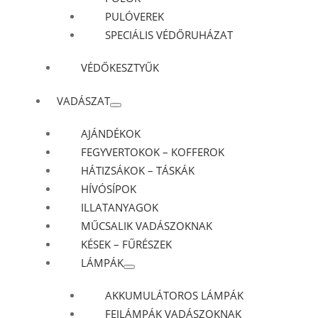
PULÓVEREK
SPECIÁLIS VÉDŐRUHÁZAT
VÉDŐKESZTYŰK
VADÁSZAT
AJÁNDÉKOK
FEGYVERTOKOK – KOFFEROK
HÁTIZSÁKOK – TÁSKÁK
HÍVÓSÍPOK
ILLATANYAGOK
MŰCSALIK VADÁSZOKNAK
KÉSEK – FŰRÉSZEK
LÁMPÁK
AKKUMULÁTOROS LÁMPÁK
FEJLÁMPÁK VADÁSZOKNAK